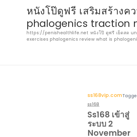
Skip
หนังโป๊ดูฟรี เสริมสร้างควม
to
phalogenics traction 
content
https://penishealthlife.net หนังโป๊ ดูฟรี เย็ดสด 
exercises phalogenics review what is phalogen
ss168vip.com
Tagg
ss168
Ss168 เข้าสู่
ระบบ 2
November