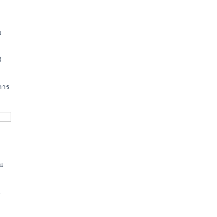
ม
8
การ
าน
น