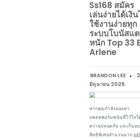
Ss168 สมัคร
เล่นง่ายได้เงิน
ใช้งานง่ายทุก
ระบบโบนัสแต
หนัก Top 33 
Arlene
หากคุณกำลังมองหา
แพลตฟอร์มพนันที่ไว้ใจได้
ความปลอดภัย และก็มอ
สิทธิพิเศษจำนวนมาก
ss