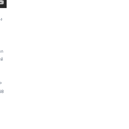
อง
ยก
ท์
P
168