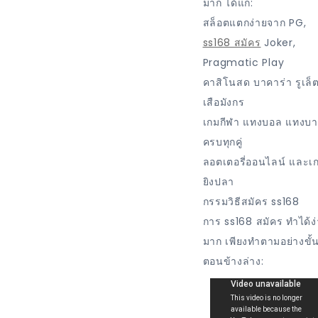
มาก ได้แก่:
สล็อตแตกง่ายจาก PG,
ss168 สมัคร
Joker,
Pragmatic Play
คาสิโนสด บาคาร่า รูเล็
เสือมังกร
เกมกีฬา แทงบอล แทงบ
ครบทุกคู่
ลอตเตอรี่ออนไลน์ และเ
ยิงปลา
กรรมวิธีสมัคร ss168
การ ss168 สมัคร ทำได้ง
มาก เพียงทำตามอย่างขั้
ตอนข้างล่าง: