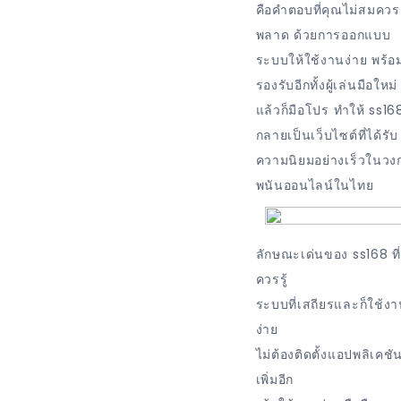
คือคำตอบที่คุณไม่สมควร
พลาด ด้วยการออกแบบ
ระบบให้ใช้งานง่าย พร้อ
รองรับอีกทั้งผู้เล่นมือใหม่
แล้วก็มือโปร ทำให้ ss16
กลายเป็นเว็บไซต์ที่ได้รับ
ความนิยมอย่างเร็วในวง
พนันออนไลน์ในไทย
ลักษณะเด่นของ ss168 ที่
ควรรู้
ระบบที่เสถียรและก็ใช้ง
ง่าย
ไม่ต้องติดตั้งแอปพลิเคชั
เพิ่มอีก