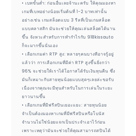
• เบทขั้นต่ำ: ก่อนอื่นเลยจ้านะครับ ให้คุณมองหา
เกมที่เบทอย่างน้อยเริ่มต้นที่ 1-2 บาทเท่านั้น
อย่างเช่น เกมสล็อตแบบ 3 รีลที่เป็นเกมสล็อต
แบบคลาสสิก มันจะช่วยให้คุณเล่นสล็อตได้นาน
ขึ้น จังหวะสำหรับการทำกำไรกับ 918kissauto
ก็จะมากขึ้นนั่นเอง
• เลือกเกมค่า RTP สูง: หลายๆคนบางทีอาจรู้อยู่
แล้วว่า การเลือกเกมที่มีค่า RTP สูงขึ้นยิ่งกว่า
96% จะช่วยให้เราได้โอกาสได้รับเงินทุนคืน ซึ่ง
มันก็เหมาะกับสายทุนน้อยแบบสุดๆเลยล่ะขอรับ
เนื่องจากคุณจะมีทุนสำหรับในการเล่นในระยะ
ยาวนานขึ้น
• เลือกเกมที่มีฟรีสปินเยอะแยะ: สายทุนน้อย
จำเป็นต้องมองหาเกมที่มีฟรีสปินหรือโบนัส
จำนวนไม่ใช่น้อยแจกเป็นประจำเอาไว้ก่อน
เพราะเหตุว่ามันจะช่วยให้คุณสามารถสปินได้