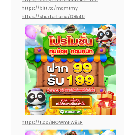
https://bitt.to/mqmtmy
https://shorturl.asia/D8k40
https://t.co/INOWmFW9EP