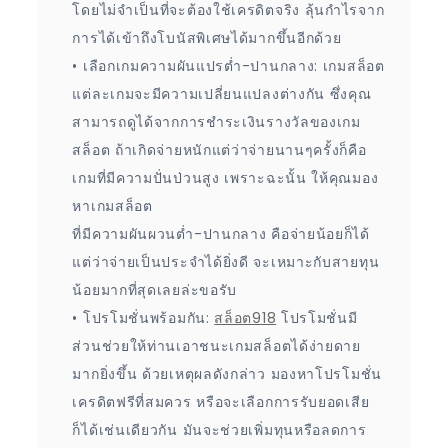
โดยไม่จำเป็นที่จะต้องใช้เครดิตจริง ลุ้นกำไรจาก
การได้เข้าถึงโบนัสพิเศษได้มากขึ้นอีกด้วย
• เลือกเกมความผันแปรต่ำ-ปานกลาง: เกมสล็อต
แต่ละเกมจะมีความเปลี่ยนแปลงต่างกัน ซึ่งคุณ
สามารถดูได้จากการชำระเงินรางวัลของเกม
สล็อต ถ้าเกิดจ่ายหนักแต่ว่าจ่ายนานๆครั้งก็คือ
เกมที่มีความปั่นป่วนสูง เพราะฉะนั้น ให้คุณมอง
หาเกมสล็อต
ที่มีความผันผวนต่ำ-ปานกลาง คือจ่ายน้อยก็ได้
แต่ว่าจ่ายเป็นประจำได้ยิ่งดี จะเหมาะกับสายทุน
น้อยมากที่สุดเลยล่ะขอรับ
• โปรโมชั่นพร้อมกัน:
สล็อต918
โปรโมชั่นมี
ส่วนช่วยให้ท่านเอาชนะเกมสล็อตได้ง่ายดาย
มากยิ่งขึ้น ด้วยเหตุผลดังกล่าว มองหาโปรโมชั่น
เครดิตฟรีที่สมควร หรือจะเลือกการรับยอดเสีย
ก็ได้เช่นเดียวกัน มันจะช่วยเพิ่มทุนหรือลดการ