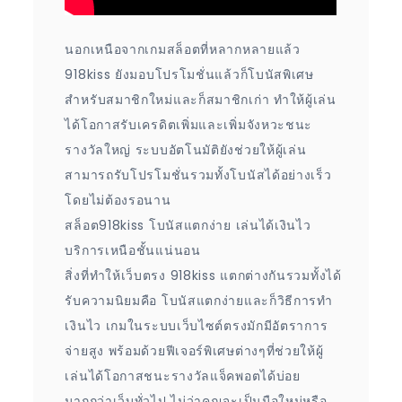
นอกเหนือจากเกมสล็อตที่หลากหลายแล้ว
918kiss ยังมอบโปรโมชั่นแล้วก็โบนัสพิเศษ
สำหรับสมาชิกใหม่และก็สมาชิกเก่า ทำให้ผู้เล่น
ได้โอกาสรับเครดิตเพิ่มและเพิ่มจังหวะชนะ
รางวัลใหญ่ ระบบอัตโนมัติยังช่วยให้ผู้เล่น
สามารถรับโปรโมชั่นรวมทั้งโบนัสได้อย่างเร็ว
โดยไม่ต้องรอนาน
สล็อต918kiss โบนัสแตกง่าย เล่นได้เงินไว
บริการเหนือชั้นแน่นอน
สิ่งที่ทำให้เว็บตรง 918kiss แตกต่างกันรวมทั้งได้
รับความนิยมคือ โบนัสแตกง่ายและก็วิธีการทำ
เงินไว เกมในระบบเว็บไซต์ตรงมักมีอัตราการ
จ่ายสูง พร้อมด้วยฟีเจอร์พิเศษต่างๆที่ช่วยให้ผู้
เล่นได้โอกาสชนะรางวัลแจ็คพอตได้บ่อย
มากกว่าเว็บทั่วไป ไม่ว่าคุณจะเป็นมือใหม่หรือ