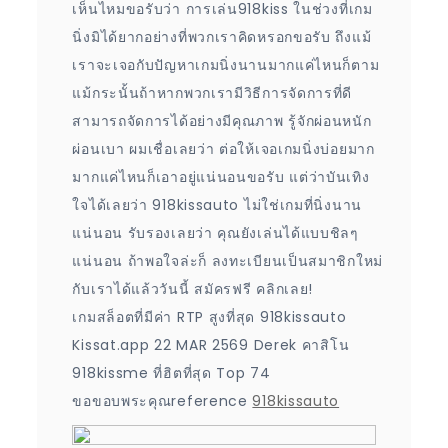
เห็นไหมขอรับว่า การเล่น918kiss ในช่วงที่เกม
นิ่งมิได้ยากอย่างที่พวกเราคิดหรอกขอรับ ถึงแม้
เราจะเจอกับปัญหาเกมนิ่งนานมากแค่ไหนก็ตาม
แม้กระนั้นถ้าหากพวกเรามีวิธีการจัดการที่ดี
สามารถจัดการได้อย่างมีคุณภาพ รู้จักผ่อนหนัก
ผ่อนเบา ผมเชื่อเลยว่า ต่อให้เจอเกมนิ่งบ่อยมาก
มากแค่ไหนก็เอาอยู่แน่นอนขอรับ แต่ว่าบันเทิง
ใจได้เลยว่า 918kissauto ไม่ใช่เกมที่นิ่งนาน
แน่นอน รับรองเลยว่า คุณยังเล่นได้แบบชิลๆ
แน่นอน ถ้าพอใจล่ะก็ ลงทะเบียนเป็นสมาชิกใหม่
กับเราได้แล้ววันนี้ สมัครฟรี คลิกเลย!
เกมสล็อตที่มีค่า RTP สูงที่สุด 918kissauto
Kissat.app 22 MAR 2569 Derek คาสิโน
918kissme ที่ฮิตที่สุด Top 74
ขอขอบพระคุณreference
918kissauto