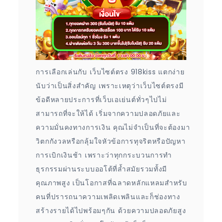
การเลือกเล่นกับ เว็บไซต์ตรง 918kiss แตกง่าย
นับว่าเป็นสิ่งสำคัญ เพราะเหตุว่าเว็บไซต์ตรงมี
ข้อดีหลายประการที่เว็บเอเย่นต์ทั่วๆไปไม่
สามารถที่จะให้ได้ เริ่มจากความปลอดภัยและ
ความมั่นคงทางการเงิน คุณไม่จำเป็นที่จะต้องมา
วิตกกังวลหรือกลุ้มใจหัวข้อการทุจริตหรือปัญหา
การเบิกเงินช้า เพราะว่าทุกกระบวนการทำ
ธุรกรรมผ่านระบบออโต้ที่ล้ำสมัยรวมทั้งมี
คุณภาพสูง เป็นโอกาสที่ฉลาดหลักแหลมสำหรับ
คนที่ปรารถนาความเพลิดเพลินและก็ช่องทาง
สร้างรายได้ไปพร้อมๆกัน ด้วยความปลอดภัยสูง