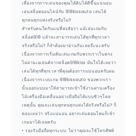
เสี่ยงจากการเล่นของคุณได้ดิบได้ดีขึ้นแน่นอน
เล่นสล็อตออนไลน์กับ 918kissauto เล่นได้
ทุกหนทุกแห่งจริงหรือไม่?
สำหรับคนใดกันแน่ที่สงสัยว่า แม้เล่นเกมกับ
สล็อต918 แล้วจะสามารถเล่นได้ทุกที่ทุกเวลา
จริงหรือไม่? ก็จำต้องมาอ่านกันเลยจ๊ะนะครับ
เนื่องจากการเริ่มต้นเล่นเกมกับพวกเราเว็บตรง
ไม่ผ่านเอเย่นต์จากสล็อต918kiss มั่นใจได้เลยว่า
เล่นได้ทุกที่ทุกเวลาที่คุณต้องการแน่นอนครับผม
เนื่องจากระบบเกม 918kissauto ของพวกเรา
นั้นออกแบบมาให้สามารถเข้าใช้งานผ่านเครื่อง
ไม้เครื่องมือเคลื่อนอย่างมือถือได้แบบชิวๆโดย
เหตุนั้น คุณจะเล่นทุกหนทุกแห่งได้จริงหรือไม่? ก็
ตอบเลยว่า จริงแน่นอน อยากเล่นตอนไหนก็เข้า
เกมมาได้เลยครับ
• รองรับมือถือทุกระบบ: ไม่ว่าคุณจะใช้โทรศัพท์