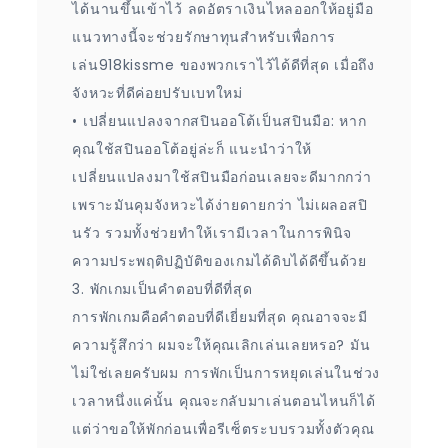
ได้นานขึ้นเข้าไว้ ลดอัตราเงินไหลออกให้อยู่มือ
แนวทางนี้จะช่วยรักษาทุนสำหรับเพื่อการ
เล่น918kissme ของพวกเราไว้ได้ดีที่สุด เมื่อถึง
จังหวะที่ดีค่อยปรับเบทใหม่
• เปลี่ยนแปลงจากสปินออโต้เป็นสปินมือ: หาก
คุณใช้สปินออโต้อยู่ล่ะก็ แนะนำว่าให้
เปลี่ยนแปลงมาใช้สปินมือก่อนเลยจะดีมากกว่า
เพราะมันคุมจังหวะได้ง่ายดายกว่า ไม่เผลอสปิ
นรัว รวมทั้งช่วยทำให้เรามีเวลาในการพินิจ
ความประพฤติปฏิบัติของเกมได้ดิบได้ดีขึ้นด้วย
3. พักเกมเป็นคำตอบที่ดีที่สุด
การพักเกมคือคำตอบที่ดีเยี่ยมที่สุด คุณอาจจะมี
ความรู้สึกว่า ผมจะให้คุณเลิกเล่นเลยหรอ? มัน
ไม่ใช่เลยครับผม การพักเป็นการหยุดเล่นในช่วง
เวลาหนึ่งแค่นั้น คุณจะกลับมาเล่นตอนไหนก็ได้
แต่ว่าขอให้พักก่อนเพื่อรีเซ็ตระบบรวมทั้งตัวคุณ