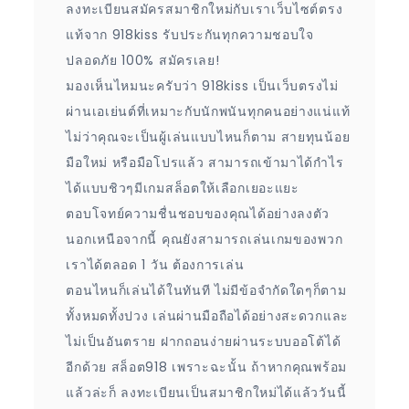
ลงทะเบียนสมัครสมาชิกใหม่กับเราเว็บไซต์ตรง
แท้จาก 918kiss รับประกันทุกความชอบใจ
ปลอดภัย 100% สมัครเลย!
มองเห็นไหมนะครับว่า 918kiss เป็นเว็บตรงไม่
ผ่านเอเย่นต์ที่เหมาะกับนักพนันทุกคนอย่างแน่แท้
ไม่ว่าคุณจะเป็นผู้เล่นแบบไหนก็ตาม สายทุนน้อย
มือใหม่ หรือมือโปรแล้ว สามารถเข้ามาได้กำไร
ได้แบบชิวๆมีเกมสล็อตให้เลือกเยอะแยะ
ตอบโจทย์ความชื่นชอบของคุณได้อย่างลงตัว
นอกเหนือจากนี้ คุณยังสามารถเล่นเกมของพวก
เราได้ตลอด 1 วัน ต้องการเล่น
ตอนไหนก็เล่นได้ในทันที ไม่มีข้อจำกัดใดๆก็ตาม
ทั้งหมดทั้งปวง เล่นผ่านมือถือได้อย่างสะดวกและ
ไม่เป็นอันตราย ฝากถอนง่ายผ่านระบบออโต้ได้
อีกด้วย สล็อต918 เพราะฉะนั้น ถ้าหากคุณพร้อม
แล้วล่ะก็ ลงทะเบียนเป็นสมาชิกใหม่ได้แล้ววันนี้