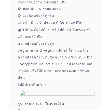
ฝากแรกของวัน รับเพิ่มอีก 10%
คืนยอดเสีย 5% รายสัปดาห์
ลุ้นเครดิตฟรีทุกวี่ทุกวัน
แนะนำเพื่อน รับค่าคอม 0.8% ตลอดชีวิต
ทุกโปรโมชั่นไม่ต้องแชร์ ไม่ต้องทำกิจกรรม รับ
แล้วถอนได้จริง
ความปลอดภัยระดับสูง
vegas-island
vegas-island
ใช้ระบบรักษา
ความปลอดภัยระดับสูง อย่างเช่น SSL 256-bit
Encryption และก็ระบบ KYC รับรองตัวตนก่อน
เบิกเงิน เพื่อให้มีความปลอดภัยของสมาชิกทุก
ท่าน
ไม่มีประวัติคดโกง
ธุรกรรมโปร่งใส วิเคราะห์ได้