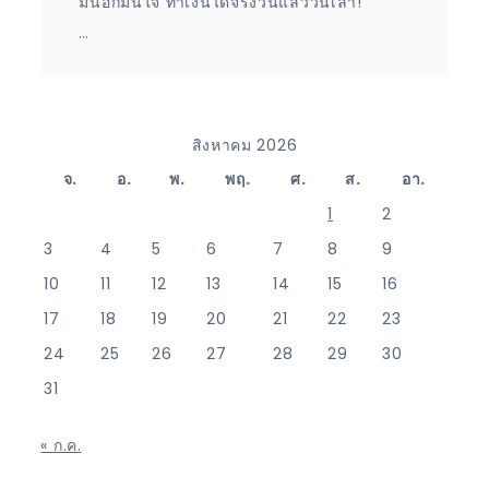
มั่นอกมั่นใจ ทำเงินได้จริงวันแล้ววันเล่า!
…
สิงหาคม 2026
จ.
อ.
พ.
พฤ.
ศ.
ส.
อา.
1
2
3
4
5
6
7
8
9
10
11
12
13
14
15
16
17
18
19
20
21
22
23
24
25
26
27
28
29
30
31
« ก.ค.