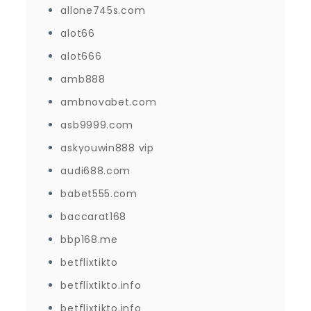
allone745s.com
alot66
alot666
amb888
ambnovabet.com
asb9999.com
askyouwin888 vip
audi688.com
babet555.com
baccarat168
bbp168.me
betflixtikto
betflixtikto.info
betflixtikto.info