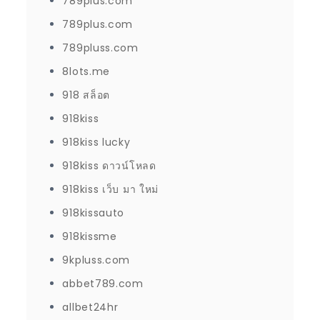
789plus.com
789plus.com
789pluss.com
8lots.me
918 สล็อต
918kiss
918kiss lucky
918kiss ดาวน์โหลด
918kiss เว็บ มา ใหม่
918kissauto
918kissme
9kpluss.com
abbet789.com
allbet24hr