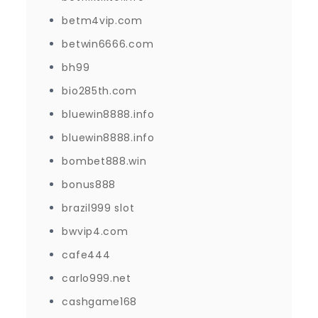
betm4vip.com
betwin6666.com
bh99
bio285th.com
bluewin8888.info
bluewin8888.info
bombet888.win
bonus888
brazil999 slot
bwvip4.com
cafe444
carlo999.net
cashgame168