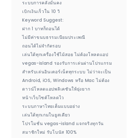
ระบบการคลังมั่นคง
เบิกเงินเร็วใน 10 วิ
Keyword Suggest:
ฝาก 1 บาทก็ถอนได้
ไม่มีค่าขนบธรรมเนียมประเพณี
ถอนได้ไม่จำกัดรอบ
เล่นได้ทุกเครื่องใช้ไม้สอย ไม่ต้องโหลดแอป
vegas-island รองรับการเล่นผ่านโปรแกรม
สำหรับเล่นอินเตอร์เน็ตทุกระบบ ไม่ว่าจะเป็น
Android, iOS, Windows หรือ Mac ไม่ต้อง
ดาวน์โหลดแอปพลิเคชันให้ยุ่งยาก
หน้าเว็บไซต์โหลดไว
ระบบภาษาไทยเต็มแบบอย่าง
เล่นได้ทุกเกมในยูสเดียว
โปรโมชั่น vegas-island แจกจริงทุกวัน
สมาชิกใหม่ รับโบนัส 100%