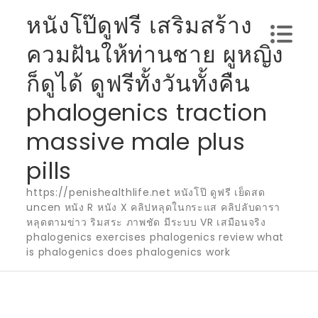
Skip
หนังโป๊ดูฟรี เสริมสร้าง
to
ควมฝันให้ท่านชาย ผูหญิง
content
ก็ดูได้ ดูฟรีทั้งวันทั้งคืน
phalogenics traction
massive male plus
pills
https://penishealthlife.net หนังโป๊ ดูฟรี เย็ดสด
uncen หนัง R หนัง X คลิปหลุดในกระแส คลิปลับดารา
หลุดตามข่าว ริมสระ ภาพชัด มีระบบ VR เสมือนจริง
phalogenics exercises phalogenics review what
is phalogenics does phalogenics work