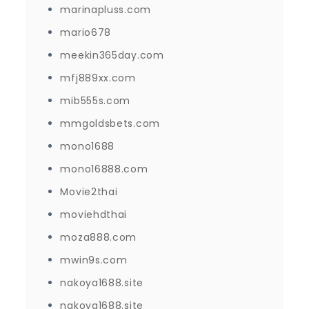
marinapluss.com
mario678
meekin365day.com
mfj889xx.com
mib555s.com
mmgoldsbets.com
mono1688
mono16888.com
Movie2thai
moviehdthai
moza888.com
mwin9s.com
nakoya1688.site
nakoya1688.site