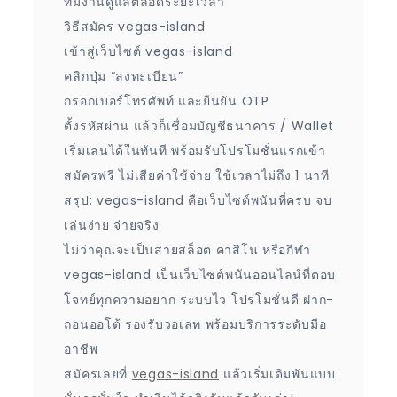
ทีมงานดูแลตลอดระยะเวลา
วิธีสมัคร vegas-island
เข้าสู่เว็บไซต์ vegas-island
คลิกปุ่ม “ลงทะเบียน”
กรอกเบอร์โทรศัพท์ และยืนยัน OTP
ตั้งรหัสผ่าน แล้วก็เชื่อมบัญชีธนาคาร / Wallet
เริ่มเล่นได้ในทันที พร้อมรับโปรโมชั่นแรกเข้า
สมัครฟรี ไม่เสียค่าใช้จ่าย ใช้เวลาไม่ถึง 1 นาที
สรุป: vegas-island คือเว็บไซต์พนันที่ครบ จบ
เล่นง่าย จ่ายจริง
ไม่ว่าคุณจะเป็นสายสล็อต คาสิโน หรือกีฬา
vegas-island เป็นเว็บไซต์พนันออนไลน์ที่ตอบ
โจทย์ทุกความอยาก ระบบไว โปรโมชั่นดี ฝาก-
ถอนออโต้ รองรับวอเลท พร้อมบริการระดับมือ
อาชีพ
สมัครเลยที่
vegas-island
แล้วเริ่มเดิมพันแบบ