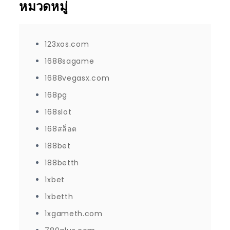
หมวดหมู่
123xos.com
1688sagame
1688vegasx.com
168pg
168slot
168สล็อต
188bet
188betth
1xbet
1xbetth
1xgameth.com