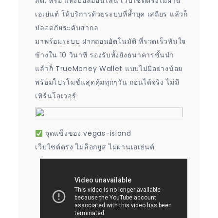
สด, หรือ แทงบอลออนไลน์ เว็บไซต์ตรงไม่ผ่าน
เอเย่นต์ ให้บริการด้วยระบบที่ล้ำยุค เสถียร แล้วก็
ปลอดภัยระดับสากล
มาพร้อมระบบ ฝากถอนอัตโนมัติ ที่รวดเร็วทันใจ
ข้างใน 10 วินาที รองรับทั้งยังธนาคารชั้นนำ
แล้วก็ TrueMoney Wallet แบบไม่มีอย่างน้อย
พร้อมโปรโมชั่นสุดคุ้มทุกๆวัน ถอนได้จริง ไม่มี
เทิร์นโอเวอร์
จุดแข็งของ vegas-island
เว็บไซต์ตรง ไม่ล็อกยูส ไม่ผ่านเอเย่นต์