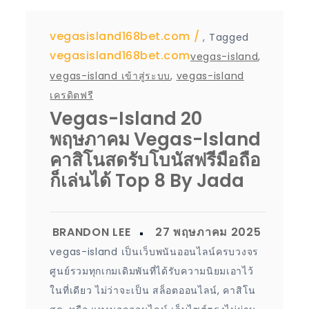
vegasisland168bet.com
,
Tagged
vegasisland168bet.com
vegas-island
,
vegas-island เข้าสู่ระบบ
,
vegas-island
เครดิตฟรี
Vegas-Island 20
พฤษภาคม Vegas-Island
คาสิโนสดรับโบนัสฟรีมือถือ
ก็เล่นได้ Top 8 By Jada
vegas-island เป็นเว็บพนันออนไลน์ครบวงจร
ศูนย์รวมทุกเกมเดิมพันที่ได้รับความนิยมเอาไว้
ในที่เดียว ไม่ว่าจะเป็น สล็อตออนไลน์, คาสิโน