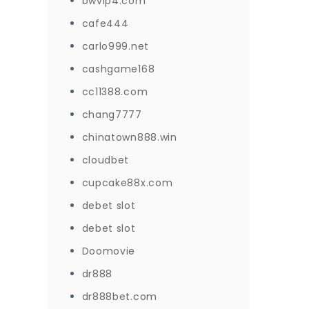
bwvip4.com
cafe444
carlo999.net
cashgame168
cc11388.com
chang7777
chinatown888.win
cloudbet
cupcake88x.com
debet slot
debet slot
Doomovie
dr888
dr888bet.com