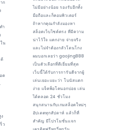
ฝาก
ไม่มีอย่างน้อย รองรับอีกทั้ง
ง
มือถือและก็คอมพิวเตอร์
ถ้าหากคุณกำลังมองหา
ถทำ
สล็อตเว็บไซต์ตรง ที่มีความ
ย
น่าไว้ใจ แตกง่าย จ่ายจริง
่งใน
และไม่จำต้องกลัวโดนโกง
ผมบอกเลยว่า gaojing888
ด้
เป็นตัวเลือกที่ดีเยี่ยมที่สุด
เว็บนี้ได้รับการการันตีจากผู้
็อต
เล่นเยอะแยะว่า โบนัสแตก
น
ง่าย แจ็คพ็อโคนอกบ่อย เล่น
ได้ตลอด 24 ชั่วโมง
สนุกสนานกับเกมสล็อตใหม่ๆ
อัปเดตทุกสัปดาห์ แล้วก็ที่
ูง
สำคัญ มีโปรโมชั่นแจก
ร็ว
เครดิตฟรีทุกวี่ทุกวัน