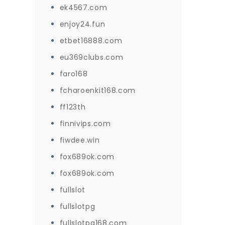
ek4567.com
enjoy24.fun
etbet16888.com
eu369clubs.com
faro168
fcharoenkit168.com
ff123th
finnivips.com
fiwdee.win
fox689ok.com
fox689ok.com
fullslot
fullslotpg
fullslotpg168.com