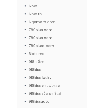
1xbet
1xbetth
1xgameth.com
789plus.com
789plus.com
789pluss.com
8lots.me
918 สล็อต
918kiss
918kiss lucky
918kiss ดาวน์โหลด
918kiss เว็บ มา ใหม่
918kissauto