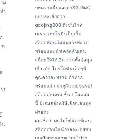
วาม
บทความนี้ผมจะมารีทิวทัศน์
รทำ
แบบละเอียดว่า
ร
gaojing888 ดีเช่นไร?
ต
เพราะเหตุไรถึงเป็นเว็บ
าก
สล็อตที่คุณไม่สมควรพลาด
การ
พร้อมแนะนำเคล็ดลับเล่น
สล็อตให้ได้เงิน รวมทั้งข้อมูล
เกี่ยวกับ โปรโมชั่นเด็ดๆที่
ย
คุณควรจะทราบ ถ้าหาก
พร้อมแล้ว มาดูกันเลยขอรับ!
การ
สล็อตเว็บตรง ชั้น 1 ในตอน
บ
นี้ มีเกมสล็อตให้เลือกเล่นทุก
ค่ายดัง
ี้
ผมเชื่อว่าคนไม่ใช่น้อยที่เล่น
บใน
สล็อตออนไลน์อาจจะเคยพบ
เจอปัญหาหลายแบบ ไม่ว่า