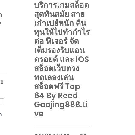
บริการเกมสล็อต
สุดทันสมัย สาย
ต
เก๋าเปย์หนัก คืน
y
ทุนให้ไปทำกำไร
ต่อ ฟีเจอร์ จัด
เต็มรองรับแอน
ดรอยด์ และ IOS
สล็อตเว็บตรง
ทดเลองเล่น
สล็อตฟรี Top
64 By Reed
Gaojing888.li
Ve
า