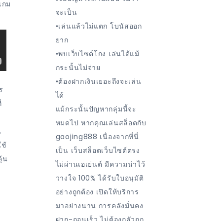
งเกม
จะเป็น
•เล่นแล้วไม่แตก โบนัสออก
ยาก
•พบเว็บไซต์โกง เล่นได้แม้
กระนั้นไม่จ่าย
•ต้องฝากเงินเยอะถึงจะเล่น
ร
ได้
่
แม้กระนั้นปัญหากลุ่มนี้จะ
หมดไป หากคุณเล่นสล็อตกับ
น
gaojing888 เนื่องจากที่นี่
ช้
เป็น เว็บสล็อตเว็บไซต์ตรง
ุ้น
ไม่ผ่านเอเย่นต์ มีความน่าไว้
วางใจ 100% ได้รับใบอนุมัติ
อย่างถูกต้อง เปิดให้บริการ
มาอย่างนาน การคลังมั่นคง
ฝาก-ถอนเร็ว ไม่ต้องกลัวถูก