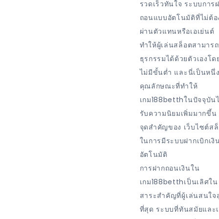
รวดเร็วทันใจ ระบบการ
ถอนแบบอัตโนมัติที่ไม่ต้อ
ผ่านตัวแทนหรือเอเย่นต์
ทำให้ผู้เล่นสล็อตสามาร
ธุรกรรมได้ด้วยตัวเองโด
ไม่มีขั้นต่ำ และนี่เป็นหนึ
คุณลักษณะที่ทำให้
เกม188betthในปัจจุบันไ
รับความนิยมเพิ่มมากขึ้น
จุดสำคัญของ เว็บไซต์สล
ในการมีระบบฝากเบิกเงิ
อัตโนมัติ
การฝากถอนเงินใน
เกม188betthเป็นเลิศใน
สาระสำคัญที่ผู้เล่นสนใจส
ที่สุด ระบบที่ทันสมัยและเ