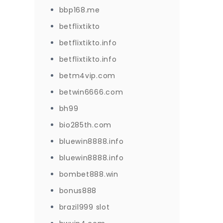
bbp168.me
betflixtikto
betflixtikto.info
betflixtikto.info
betm4vip.com
betwin6666.com
bh99
bio285th.com
bluewin8888.info
bluewin8888.info
bombet888.win
bonus888
brazil999 slot