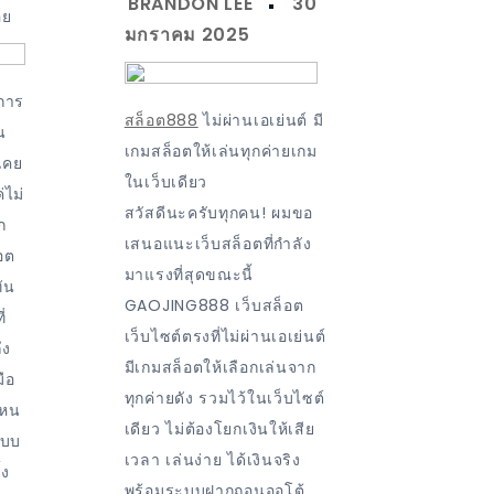
อย
การ
สล็อต888
ไม่ผ่านเอเย่นต์ มี
น
เกมสล็อตให้เล่นทุกค่ายเกม
นเคย
ในเว็บเดียว
่ไม่
สวัสดีนะครับทุกคน! ผมขอ
ก
เสนอแนะเว็บสล็อตที่กำลัง
็อต
มาแรงที่สุดขณะนี้
ทัน
GAOJING888 เว็บสล็อต
่
เว็บไซต์ตรงที่ไม่ผ่านเอเย่นต์
ึง
มีเกมสล็อตให้เลือกเล่นจาก
ือ
ทุกค่ายดัง รวมไว้ในเว็บไซต์
กหน
เดียว ไม่ต้องโยกเงินให้เสีย
ะบบ
เวลา เล่นง่าย ได้เงินจริง
้ง
พร้อมระบบฝากถอนออโต้