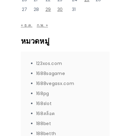
27
28
29
30
31
« ธ.ค.
ก.พ. »
หมวดหมู่
123xos.com
1688sagame
1688vegasx.com
168pg
168slot
168สล็อต
188bet
188betth