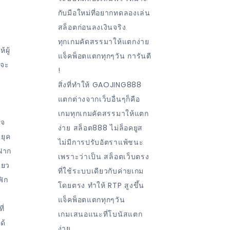
กับมือใหม่ที่อยากทดลองเล่น
สล็อตก่อนลงเงินจริง
ทุกเกมคัดสรรมาให้แตกง่าย
ผู้
แจ็คพ็อตแตกทุกๆวัน การันตี
่จะ
!
สิ่งที่ทำให้ GAOJING888
แตกต่างจากเว็บอื่นๆก็คือ
่
เกมทุกเกมคัดสรรมาให้แตก
ใจ
ง่าย สล็อต888 ไม่ล็อคยูส
ยุค
ไม่มีการปรับอัตราแพ้ชนะ
รฝาก
เพราะว่าเป็น สล็อตเว็บตรง
ียว
ที่ใช้ระบบเดียวกับค่ายเกม
ฟิก
โดยตรง ทำให้ RTP สูงขึ้น
แจ็คพ็อตแตกทุกๆวัน
ี่
เกมเสนอแนะที่โบนัสแตก
ด้
ง่าย