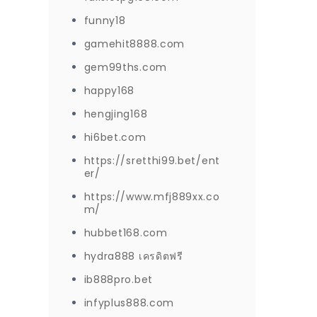
funny18
gamehit8888.com
gem99ths.com
happy168
hengjing168
hi6bet.com
https://sretthi99.bet/ent
er/
https://www.mfj889xx.co
m/
hubbet168.com
hydra888 เครดิตฟรี
ib888pro.bet
infyplus888.com