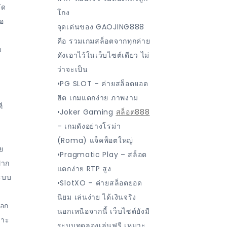
ัด
โกง
จอ
จุดเด่นของ GAOJING888
คือ รวมเกมสล็อตจากทุกค่าย
ย
ดังเอาไว้ในเว็บไซต์เดียว ไม่
ว่าจะเป็น
•PG SLOT – ค่ายสล็อตยอด
ฮิต เกมแตกง่าย ภาพงาม
่
•Joker Gaming
สล็อต888
– เกมดังอย่างโรม่า
(Roma) แจ็คพ็อตใหญ่
ย
•Pragmatic Play – สล็อต
ฝาก
แตกง่าย RTP สูง
ระบบ
•SlotXO – ค่ายสล็อตยอด
นิยม เล่นง่าย ได้เงินจริง
ือก
นอกเหนือจากนี้ เว็บไซต์ยังมี
มาะ
ระบบทดลองเล่นฟรี เหมาะ