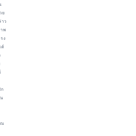
น
่วย
ล่าว
ภาพ
ตรง
ซต์
ง
พ
่
ิก
ุณ
คุณ