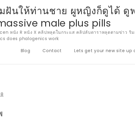
ฝันให้ท่านชาย ผูหญิงก็ดูได้ ดูฟรี
massive male plus pills
uncen หนัง R หนัง X คลิปหลุดในกระแส คลิปลับดาราหลุดตามข่าว ร
ics does phalogenics work
Blog
Contact
Lets get your new site up 
68
พ