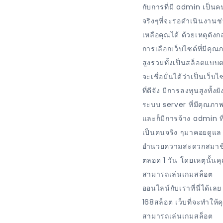
กับการที่มี admin เป็นค
จริงๆที่จะรอดำเนินงานช
เหลือคุณได้ ด้วยเหตุดังก
การเลือกเว็บไซต์ที่มีคุณ
สูงรวมทั้งเป็นสล็อตแบบ
จะเชื่อมั่นได้ว่าเป็นเว็บไ
ที่ดีจัง มีการลงทุนสูงทั้งยั
ระบบ server ที่มีคุณภา
และก็มีการจ้าง admin ที
เป็นคนจริง ๆมาคอยดูแล
อำนวยความสะดวกสมาช
ตลอด 1 วัน โดยเหตุนั้นค
สามารถเล่นเกมสล็อต
ออนไลน์กับเราที่นี่ได้เลย
168สล็อต เว็บที่จะทำให้
สามารถเล่นเกมสล็อต