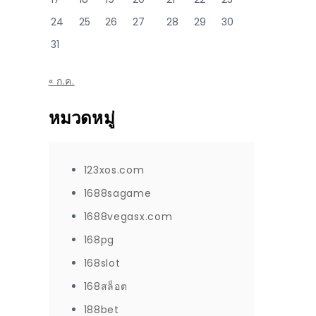
24
25
26
27
28
29
30
31
« ก.ค.
หมวดหมู่
123xos.com
1688sagame
1688vegasx.com
168pg
168slot
168สล็อต
188bet