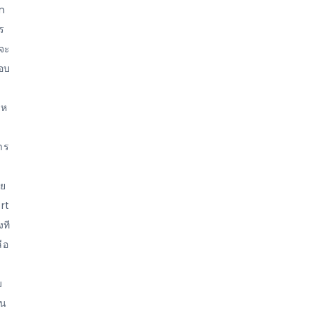
in
ร
 จะ
ตอบ
ยห
าร
วย
rt
งที
ือ
ม
อน