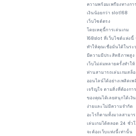
ความพร้อมเพรียงทางกา
เงินน้อยกว่า slot168
เว็บไซต์ตรง
โดยเหตุนี้การเล่นเกม
168slot ที่เว็บไซต์แห่งนี้
ทำให้คุณเชื่อมั่นได้ในร
มีความมีประสิทธิภาพสูง
เว็บไม่ล่มหลายครั้งทำให้
ท่านสามารถเล่นเกมสล็
ออนไลน์ได้อย่างเพลิดเพ
เจริญใจ ตามสิ่งที่ต้องกา
ของคุณได้เลยสนุกได้เงิ
ง่ายและไม่มีความจำกัด
อะไรก็ตามทั้งมวลสามา
เล่นเกมได้ตลอด 24 ชั่ว
จะต้องเว็บแห่งนี้เท่านั้น