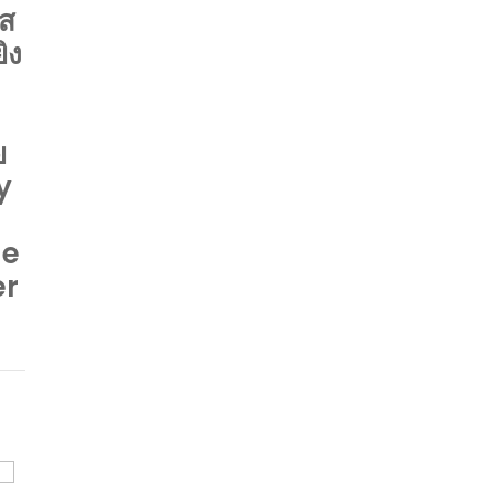
ูส
ิง
ย
y
me
er