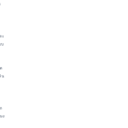
ร
 จะ
ะบบ
อต
ลิน
ร
น
รถ
โมง