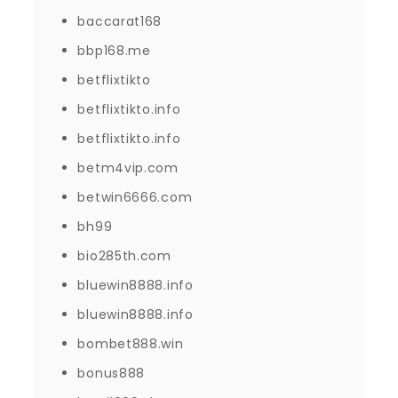
baccarat168
bbp168.me
betflixtikto
betflixtikto.info
betflixtikto.info
betm4vip.com
betwin6666.com
bh99
bio285th.com
bluewin8888.info
bluewin8888.info
bombet888.win
bonus888