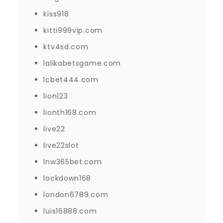
kiss918
kitti999vip.com
ktv4sd.com
lalikabetsgame.com
lcbet444.com
lion123
lionth168.com
live22
live22slot
lnw365bet.com
lockdown168
london6789.com
luis16888.com