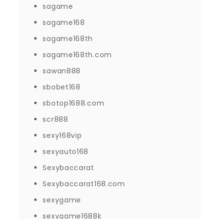
sagame
sagame168
sagame168th
sagame168th.com
sawan888
sbobet168
sbotop1688.com
scr888
sexy168vip
sexyauto168
Sexybaccarat
Sexybaccarat168.com
sexygame
sexygame1688k