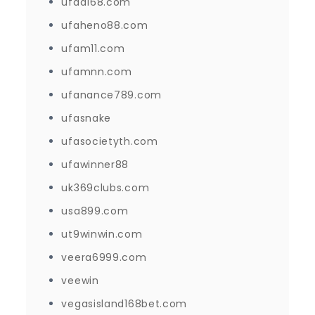
ufad168.com
ufaheno88.com
ufam11.com
ufamnn.com
ufanance789.com
ufasnake
ufasocietyth.com
ufawinner88
uk369clubs.com
usa899.com
ut9winwin.com
veera6999.com
veewin
vegasisland168bet.com