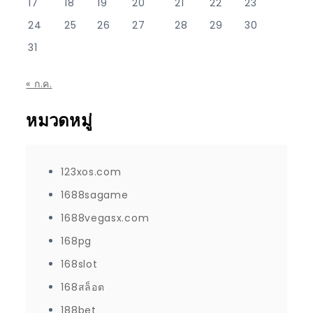
17
18
19
20
21
22
23
24
25
26
27
28
29
30
31
« ก.ค.
หมวดหมู่
123xos.com
1688sagame
1688vegasx.com
168pg
168slot
168สล็อต
188bet