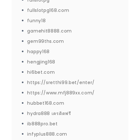
fullslotpg
fullslotpg168.com
funny18
gamehit8888.com
gem99ths.com
happy168
hengjing168
hi6bet.com
https://sretthi99.bet/enter/
https://www.mfj889xx.com/
hubbet168.com
hydra888 เครดิตฟรี
ib888pro.bet
infyplus888.com