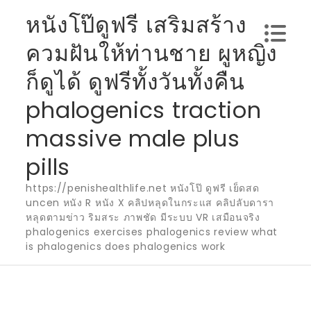
Skip
หนังโป๊ดูฟรี เสริมสร้าง
to
ควมฝันให้ท่านชาย ผูหญิง
content
ก็ดูได้ ดูฟรีทั้งวันทั้งคืน
phalogenics traction
massive male plus
pills
https://penishealthlife.net หนังโป๊ ดูฟรี เย็ดสด
uncen หนัง R หนัง X คลิปหลุดในกระแส คลิปลับดารา
หลุดตามข่าว ริมสระ ภาพชัด มีระบบ VR เสมือนจริง
phalogenics exercises phalogenics review what
is phalogenics does phalogenics work