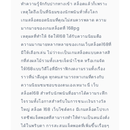
ทำความรู้จักกับปากทางเข้า สล็อตแล้วก็เพราะ
เหตุใดถึงเป็นที่นิยมของนักพนันทั่วทั้งโลก
เกมสล็อตยอดนิยมที่คุณไม่สมควรพลาด ความ
มากมายของเกมสล็อตที่ 168pg
เหตุผลที่ทำให้ จัดให้168 ได้รับความนิยมคือ
ความมากมายหลากหลายของเกมเว็บสล็อต168ที่
มีให้เลือกเล่น ไม่ว่าจะเป็นเกมสล็อตแบบคลาสสิ
กที่ส่งผลไม้รวมทั้งเลขเจ็ดนำโชค หรือเกมจัด
ให้168แบบวิดีโอที่มีกราฟิกงดงามรวมทั้งเรื่อง
ราวที่น่าดึงดูด ทุกคนสามารถหาเกมที่ตรงกับ
ความนิยมชมชอบของตนเองเหมาะนี่ เว็บ
สล็อต168 สำหรับนักพนันที่อยากได้ความระทึก
ใจรวมทั้งโอกาสสำหรับในการชนะเงินรางวัล
ใหญ่ สล็อต 168 เว็บไซต์ตรง มีเกมสล็อตโปรเก
รสซีฟแจ็คพอตที่สามารถทำให้ท่านเป็นคนมั่งคั่ง
ได้ในพริบตา การสะสมแจ็คพอตที่เพิ่มขึ้นเรื่อยๆ