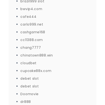
brazil999 slot
bwvip4.com
cafe444
carlo999.net
cashgame168
cc11388.com
chang7777
chinatown888.win
cloudbet
cupcake88x.com
debet slot
debet slot
Doomovie
dr888