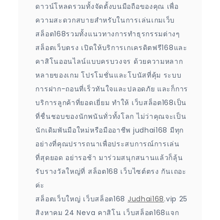
ดาวน์โหลดรวมทั้งจัดตั้งบนมือถือของคุณ เพื่อ
ความสะดวกสบายสำหรับในการเล่นเกมเว็บ
สล็อต168รวมทั้งแนวทางการทำธุรกรรมต่างๆ
สล็อตเว็บตรง เปิดให้บริการเกเครดิตฟรี168และ
คาสิโนออนไลน์แบบครบวงจร ด้วยความหลาก
หลายของเกม โปรโมชั่นและโบนัสที่คุ้ม ระบบ
การฝาก-ถอนที่เร็วทันใจและปลอดภัย และก็การ
บริการลูกค้าที่ยอดเยี่ยม ทำให้ เว็บสล็อต168เป็น
ที่ชื่นชอบของนักพนันทั่วทั้งโลก ไม่ว่าคุณจะเป็น
นักเดิมพันมือใหม่หรือมืออาชีพ judhai168 มีทุก
อย่างที่คุณปรารถนาเพื่อประสบการณ์การเล่น
ที่สุดยอด อย่ารอช้า มาร่วมสนุกสนานแล้วก็ลุ้น
รับรางวัลใหญ่ที่ สล็อต168 เว็บไซต์ตรง กันเถอะ
ค่ะ
สล็อตเว็บใหญ่ เว็บสล็อต168
Judhai168
.vip 25
สิงหาคม 24 Neva คาสิโน เว็บสล็อต168แจก