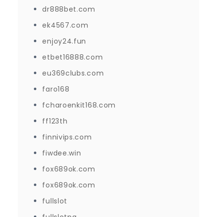
dr888bet.com
ek4567.com
enjoy24.fun
etbet16888.com
eu369clubs.com
faro168
fcharoenkit168.com
ff123th
finnivips.com
fiwdee.win
fox689ok.com
fox689ok.com
fullslot