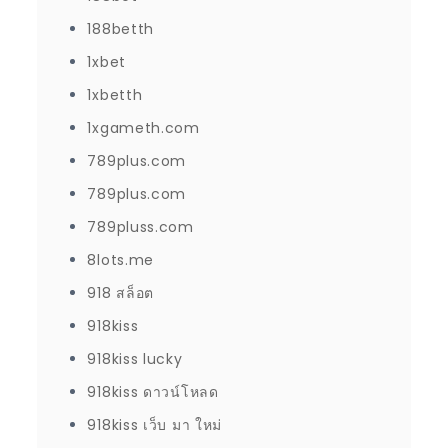
188betth
1xbet
1xbetth
1xgameth.com
789plus.com
789plus.com
789pluss.com
8lots.me
918 สล็อต
918kiss
918kiss lucky
918kiss ดาวน์โหลด
918kiss เว็บ มา ใหม่