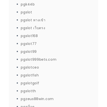
pgk44b
pgslot
pgslot ทางเข้า
pgslot เว็บตรง
pgslot168
pgslot77
pgslot99
pgslot999bets.com
pgslotceo
pgslotfish
pgslotgolf
pgslotth
pgzeus88win.com
pgสล็อต