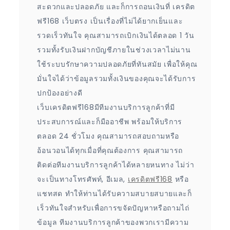
สะดวกและปลอดภัย และก็การถอนเงินที่ เครดิต
ฟรี168 เว็บตรง เป็นเรื่องที่ไม่ได้ยากเย็นและ
รวดเร็วทันใจ คุณสามารถเบิกเงินได้ตลอด 1 วัน
รวมทั้งรับเงินฝากบัญชีภายในช่วงเวลาไม่นาน
ใช้ระบบรักษาความปลอดภัยที่ทันสมัย เพื่อให้คุณ
มั่นใจได้ว่าข้อมูลรวมทั้งเงินของคุณจะได้รับการ
ปกป้องอย่างดี
เว็บเครดิตฟรี168มีทีมงานบริการลูกค้าที่มี
ประสบการณ์และก็มืออาชีพ พร้อมให้บริการ
ตลอด 24 ชั่วโมง คุณสามารถสอบถามหรือ
อ้อนวอนได้ทุกเมื่อที่คุณต้องการ คุณสามารถ
ติดต่อทีมงานบริการลูกค้าได้หลายหนทาง ไม่ว่า
จะเป็นทางโทรศัพท์, อีเมล,
เครดิตฟรี168
หรือ
แชทสด ทำให้ท่านได้รับความสบายสบายและก็
เร็วทันใจสำหรับเพื่อการขจัดปัญหาหรือถามไถ่
ข้อมูล ทีมงานบริการลูกค้าของพวกเรามีความ