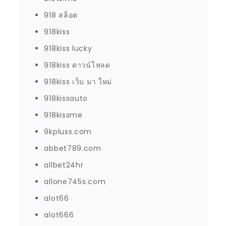
918 สล็อต
918kiss
918kiss lucky
918kiss ดาวน์โหลด
918kiss เว็บ มา ใหม่
918kissauto
918kissme
9kpluss.com
abbet789.com
allbet24hr
allone745s.com
alot66
alot666