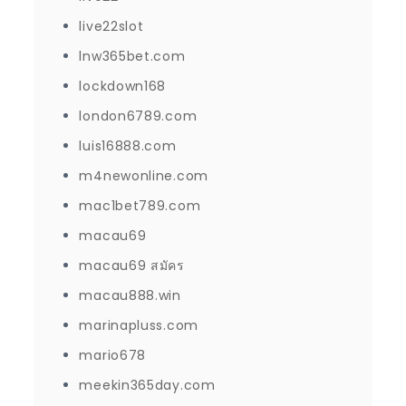
live22slot
lnw365bet.com
lockdown168
london6789.com
luis16888.com
m4newonline.com
mac1bet789.com
macau69
macau69 สมัคร
macau888.win
marinapluss.com
mario678
meekin365day.com