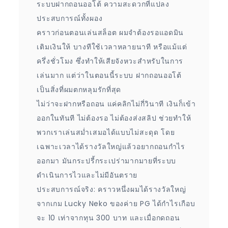
ระบบฝากถอนออโต้ ความสะดวกที่แปลง
ประสบการณ์ทั้งผอง
คราวก่อนตอนเล่นสล็อต ผมจำต้องรอแอดมิน
เติมเงินให้ บางทีใช้เวลาหลายนาที หรือแม้แต่
ครึ่งชั่วโมง ซึ่งทำให้เสียจังหวะสำหรับในการ
เล่นมาก แต่ว่าในตอนนี้ระบบ ฝากถอนออโต้
เป็นสิ่งที่ผมตกหลุมรักที่สุด
ไม่ว่าจะฝากหรือถอน แค่คลิกไม่กี่วินาที เงินก็เข้า
ออกในทันที ไม่ต้องรอ ไม่ต้องส่งสลิป ช่วยทำให้
พวกเราเล่นสม่ำเสมอได้แบบไม่สะดุด โดย
เฉพาะเวลาได้รางวัลใหญ่แล้วอยากถอนกำไร
ออกมา มันกระปรี้กระเปร่ามากมายที่ระบบ
ดำเนินการไวและไม่มีอันตราย
ประสบการณ์จริง: คราวหนึ่งผมได้รางวัลใหญ่
จากเกม Lucky Neko ของค่าย PG ได้กำไรเกือบ
จะ 10 เท่าจากทุน 300 บาท และเมื่อกดถอน