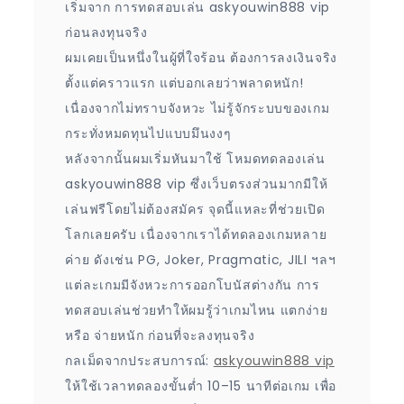
เริ่มจาก การทดสอบเล่น askyouwin888 vip
ก่อนลงทุนจริง
ผมเคยเป็นหนึ่งในผู้ที่ใจร้อน ต้องการลงเงินจริง
ตั้งแต่คราวแรก แต่บอกเลยว่าพลาดหนัก!
เนื่องจากไม่ทราบจังหวะ ไม่รู้จักระบบของเกม
กระทั่งหมดทุนไปแบบมึนงงๆ
หลังจากนั้นผมเริ่มหันมาใช้ โหมดทดลองเล่น
askyouwin888 vip ซึ่งเว็บตรงส่วนมากมีให้
เล่นฟรีโดยไม่ต้องสมัคร จุดนี้แหละที่ช่วยเปิด
โลกเลยครับ เนื่องจากเราได้ทดลองเกมหลาย
ค่าย ดังเช่น PG, Joker, Pragmatic, JILI ฯลฯ
แต่ละเกมมีจังหวะการออกโบนัสต่างกัน การ
ทดสอบเล่นช่วยทำให้ผมรู้ว่าเกมไหน แตกง่าย
หรือ จ่ายหนัก ก่อนที่จะลงทุนจริง
กลเม็ดจากประสบการณ์:
askyouwin888 vip
ให้ใช้เวลาทดลองขั้นต่ำ 10–15 นาทีต่อเกม เพื่อ