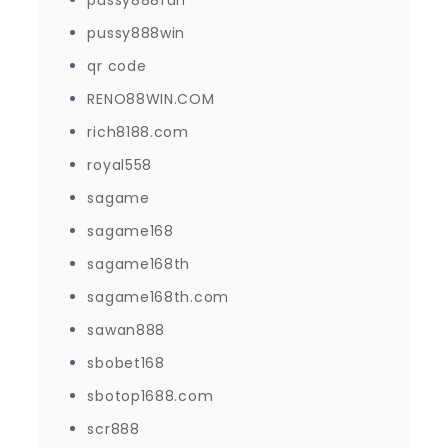
pussy888win
qr code
RENO88WIN.COM
rich8188.com
royal558
sagame
sagame168
sagame168th
sagame168th.com
sawan888
sbobet168
sbotop1688.com
scr888