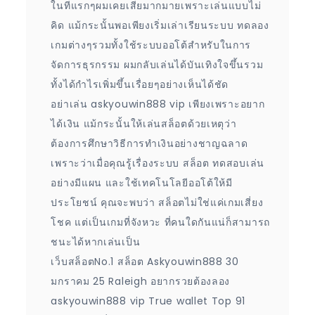
ในทีแรกๆผมเคยเสียมากมายเพราะเล่นแบบไม่
คิด แม้กระนั้นพอเพียงเริ่มเล่าเรียนระบบ ทดลอง
เกมต่างๆรวมทั้งใช้ระบบออโต้สำหรับในการ
จัดการธุรกรรม ผมกลับเล่นได้บันเทิงใจขึ้นรวม
ทั้งได้กำไรเพิ่มขึ้นเรื่อยๆอย่างเห็นได้ชัด
อย่าเล่น askyouwin888 vip เพียงเพราะอยาก
ได้เงิน แม้กระนั้นให้เล่นสล็อตด้วยเหตุว่า
ต้องการศึกษาวิธีการทำเงินอย่างชาญฉลาด
เพราะว่าเมื่อคุณรู้เรื่องระบบ สล็อต ทดสอบเล่น
อย่างมีแผน และใช้เทคโนโลยีออโต้ให้มี
ประโยชน์ คุณจะพบว่า สล็อตไม่ใช่แค่เกมเสี่ยง
โชค แต่เป็นเกมที่จังหวะ ที่คนใดกันแน่ก็สามารถ
ชนะได้หากเล่นเป็น
เว็บสล็อตNo.1 สล็อต Askyouwin888 30
มกราคม 25 Raleigh อยากรวยต้องลอง
askyouwin888 vip True wallet Top 91