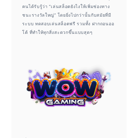
คนได้รับรู้ว่า “เล่นสล็อตยังไงให้เพิ่มช่องทาง
ชนะรางวัลใหญ่” โดยยิ่งไปกว่านั้นกับสมัยที่มี
ระบบ ทดสอบเล่นสล็อตฟรี รวมทั้ง ฝากถอนออ
โต้ ที่ทำให้ทุกสิ่งสะดวกขึ้นแบบสุดๆ