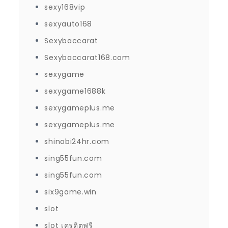
sexy168vip
sexyauto168
Sexybaccarat
Sexybaccarat168.com
sexygame
sexygame1688k
sexygameplus.me
sexygameplus.me
shinobi24hr.com
sing55fun.com
sing55fun.com
six9game.win
slot
slot เครดิตฟรี