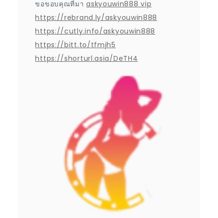
ขอขอบคุณที่มา
askyouwin888 vip
https://rebrand.ly/askyouwin888
https://cutly.info/askyouwin888
https://bitt.to/tfmjh5
https://shorturl.asia/DeTH4