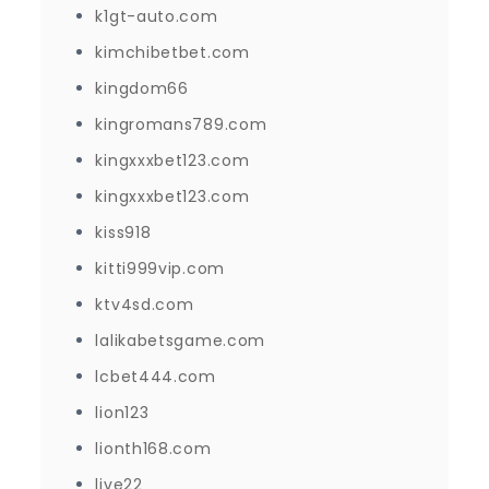
k1gt-auto.com
kimchibetbet.com
kingdom66
kingromans789.com
kingxxxbet123.com
kingxxxbet123.com
kiss918
kitti999vip.com
ktv4sd.com
lalikabetsgame.com
lcbet444.com
lion123
lionth168.com
live22