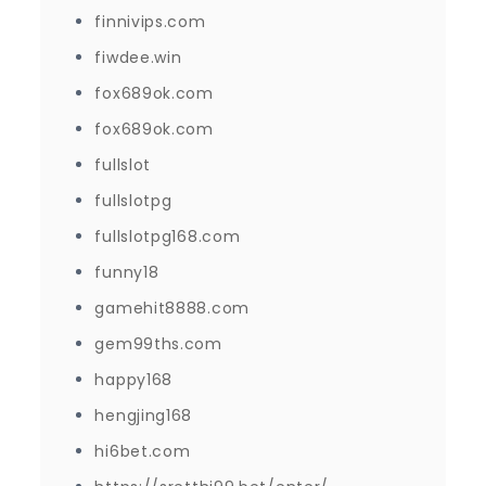
finnivips.com
fiwdee.win
fox689ok.com
fox689ok.com
fullslot
fullslotpg
fullslotpg168.com
funny18
gamehit8888.com
gem99ths.com
happy168
hengjing168
hi6bet.com