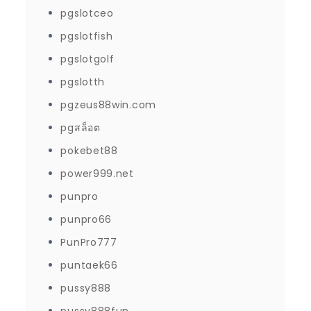
pgslotceo
pgslotfish
pgslotgolf
pgslotth
pgzeus88win.com
pgสล็อต
pokebet88
power999.net
punpro
punpro66
PunPro777
puntaek66
pussy888
pussy888fun