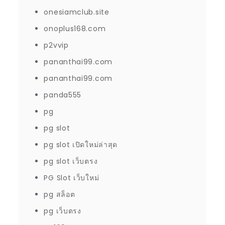
onesiamclub.site
onoplus168.com
p2vvip
pananthai99.com
pananthai99.com
panda555
pg
pg slot
pg slot เปิดใหม่ล่าสุด
pg slot เว็บตรง
PG Slot เว็บใหม่
pg สล็อต
pg เว็บตรง