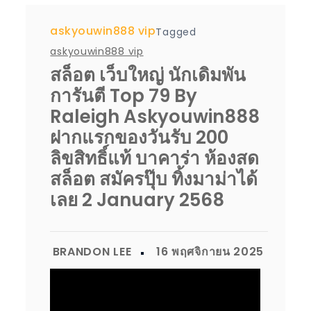
askyouwin888 vip
Tagged
askyouwin888 vip
สล็อต เว็บใหญ่ นักเดิมพัน
การันตี Top 79 By
Raleigh Askyouwin888
ฝากแรกของวันรับ 200
ลิขสิทธิ์แท้ บาคาร่า ห้องสด
สล็อต สมัครปุ๊บ ทิ้งมาม่าได้
เลย 2 January 2568