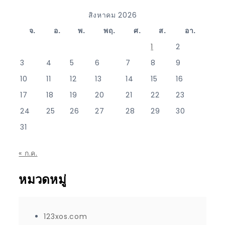
สิงหาคม 2026
จ.
อ.
พ.
พฤ.
ศ.
ส.
อา.
1
2
3
4
5
6
7
8
9
10
11
12
13
14
15
16
17
18
19
20
21
22
23
24
25
26
27
28
29
30
31
« ก.ค.
หมวดหมู่
123xos.com