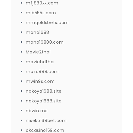
mfj889xx.com
mib555s.com
mmgoldsbets.com
mono1688
mono16888.com
Movie2thai
moviehdthai
moza888.com
mwin9s.com
nakoya1688.site
nakoya1688.site
nbwin.me
niseko168bet.com
okcasino159.com