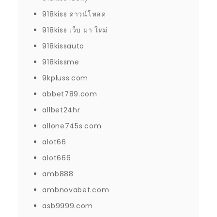
918kiss ดาวน์โหลด
918kiss เว็บ มา ใหม่
918kissauto
918kissme
9kpluss.com
abbet789.com
allbet24hr
allone745s.com
alot66
alot666
amb888
ambnovabet.com
asb9999.com