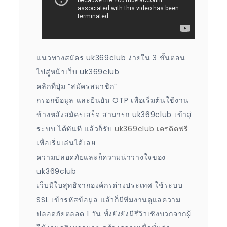
แนวทางสมัคร uk369club ง่ายใน 3 ขั้นตอน
ไปสู่หน้าเว็บ uk369club
คลิกที่ปุ่ม “สมัครสมาชิก”
กรอกข้อมูล และยืนยัน OTP เพื่อเริ่มต้นใช้งาน
ข้างหลังสมัครเสร็จ สามารถ uk369club เข้าสู่
ระบบ ได้ทันที แล้วก็รับ
uk369club เครดิตฟรี
เพื่อเริ่มเล่นได้เลย
ความปลอดภัยและก็ความน่าวางใจของ
uk369club
เว็บมีใบสุทธิจากองค์กรต่างประเทศ ใช้ระบบ
SSL เข้ารหัสข้อมูล แล้วก็มีทีมงานดูแลความ
ปลอดภัยตลอด 1 วัน ทั้งยังยังมีรีวิวเชิงบวกจากผู้