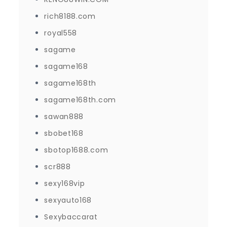
rich8188.com
royal558
sagame
sagame168
sagame168th
sagame168th.com
sawan888
sbobet168
sbotop1688.com
scr888
sexy168vip
sexyauto168
Sexybaccarat