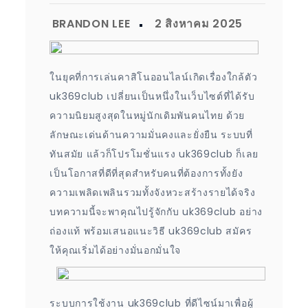
ในยุคที่การเล่นคาสิโนออนไลน์เกิดเรื่องใกล้ตัว
uk369club เปลี่ยนเป็นหนึ่งในเว็บไซต์ที่ได้รับ
ความนิยมสูงสุดในหมู่นักเดิมพันคนไทย ด้วย
ลักษณะเด่นด้านความมั่นคงและยั่งยืน ระบบที่
ทันสมัย แล้วก็โปรโมชั่นแรง uk369club ก็เลย
เป็นโอกาสที่ดีที่สุดสำหรับคนที่ต้องการทั้งยัง
ความเพลิดเพลินรวมทั้งจังหวะสร้างรายได้จริง
บทความนี้จะพาคุณไปรู้จักกับ uk369club อย่าง
ถ่องแท้ พร้อมเสนอแนะวิธี uk369club สมัคร
ให้คุณเริ่มได้อย่างมั่นอกมั่นใจ
ระบบการใช้งาน uk369club ที่ดีไซน์มาเพื่อผู้