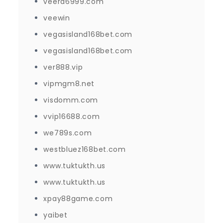
veera6999.com
veewin
vegasisland168bet.com
vegasisland168bet.com
ver888.vip
vipmgm8.net
visdomm.com
vvip16688.com
we789s.com
westbluez168bet.com
www.tuktukth.us
www.tuktukth.us
xpay88game.com
yaibet