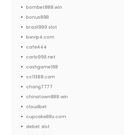
bombet888.win
bonus888
brazil999 slot
bwvip4.com
cafe444
carlo999.net
cashgame168
cc11388.com
chang7777
chinatown888.win
cloudbet
cupcake88x.com
debet slot