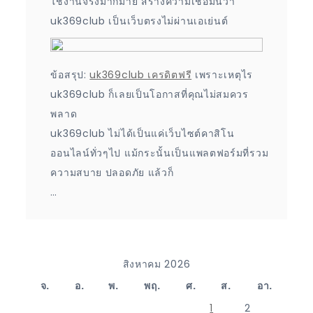
ใช้งานจริงมากมาย สร้างความเชื่อมั่นว่า
uk369club เป็นเว็บตรงไม่ผ่านเอเย่นต์
ข้อสรุป:
uk369club เครดิตฟรี
เพราะเหตุไร
uk369club ก็เลยเป็นโอกาสที่คุณไม่สมควร
พลาด
uk369club ไม่ได้เป็นแค่เว็บไซต์คาสิโน
ออนไลน์ทั่วๆไป แม้กระนั้นเป็นแพลตฟอร์มที่รวม
ความสบาย ปลอดภัย แล้วก็
…
สิงหาคม 2026
จ.
อ.
พ.
พฤ.
ศ.
ส.
อา.
1
2