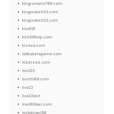
kingromans789.com
kingxxxbet123.com
kingxxxbet123.com
kiss918
kitti999vip.com
ktv4sd.com
lalikabetsgame.com
lcbet444.com
lion123
lionth168.com
live22
live22slot
lnw365bet.com
lockdown168