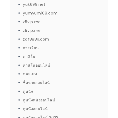
yak699.net
yumyum168.com
z5vip.me
z5vip.me
zaf888s.com
การเรียน
คาสิโน
คาสิโนออนไลน์
ซอยเบท
ซื้อหวยออนไลน์
ดูหนัง
ดูหนังหนังออนไลน์
ดูหนังออนไลน์
ดูหนังออนไลน์ 2023