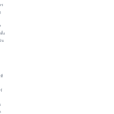
คร
ๆ
?
ั้ง
นัน
ี่
ร์
บ
ร
ด