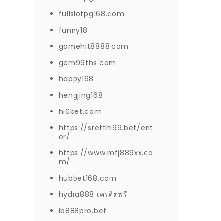
fullslotpg168.com
funny18
gamehit8888.com
gem99ths.com
happy168
hengjing168
hi6bet.com
https://sretthi99.bet/ent
er/
https://www.mfj889xx.co
m/
hubbet168.com
hydra888 เครดิตฟรี
ib888pro.bet