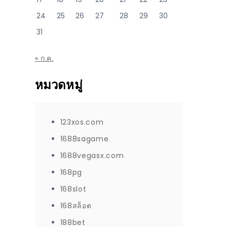
24
25
26
27
28
29
30
31
« ก.ค.
หมวดหมู่
123xos.com
1688sagame
1688vegasx.com
168pg
168slot
168สล็อต
188bet