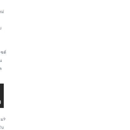
ม่
บ
ไซต์
ยน
ล
หม?
ับ