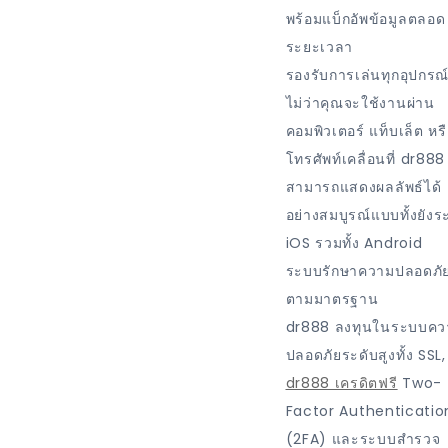
พร้อมแบ็กอัพข้อมูลตลอด
ระยะเวลา
รองรับการเล่นทุกอุปกรณ
ไม่ว่าคุณจะใช้งานผ่าน
คอมพิวเตอร์ แท็บเล็ต หร
โทรศัพท์เคลื่อนที่ dr888 
สามารถแสดงผลลัพธ์ได้
อย่างสมบูรณ์แบบทั้งยัง
iOS รวมทั้ง Android
ระบบรักษาความปลอดภัยท
ตามมาตรฐาน
dr888 ลงทุนในระบบคว
ปลอดภัยระดับสูงทั้ง SSL,
dr888 เครดิตฟรี
Two-
Factor Authenticatio
(2FA) และระบบสำรวจ