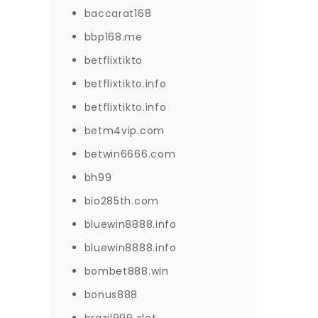
baccarat168
bbp168.me
betflixtikto
betflixtikto.info
betflixtikto.info
betm4vip.com
betwin6666.com
bh99
bio285th.com
bluewin8888.info
bluewin8888.info
bombet888.win
bonus888