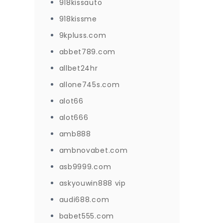
918kissauto
918kissme
9kpluss.com
abbet789.com
allbet24hr
allone745s.com
alot66
alot666
amb888
ambnovabet.com
asb9999.com
askyouwin888 vip
audi688.com
babet555.com