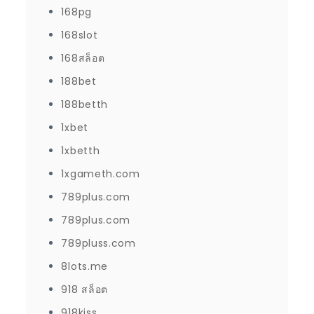
168pg
168slot
168สล็อต
188bet
188betth
1xbet
1xbetth
1xgameth.com
789plus.com
789plus.com
789pluss.com
8lots.me
918 สล็อต
918kiss