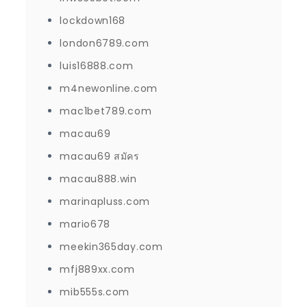
lockdown168
london6789.com
luis16888.com
m4newonline.com
mac1bet789.com
macau69
macau69 สมัคร
macau888.win
marinapluss.com
mario678
meekin365day.com
mfj889xx.com
mib555s.com