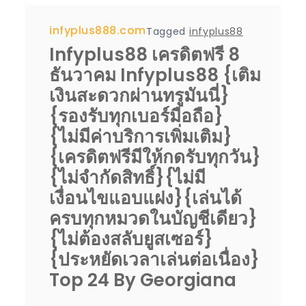
infyplus888.com
Tagged
infyplus88
Infyplus88 เครดิตฟรี 8
ธันวาคม Infyplus88 {เติม
เงินสะดวกผ่านทรูมันนี่}
{รองรับทุกเบอร์มือถือ}
{ไม่มีค่าบริการเพิ่มเติม}
{เครดิตฟรีมีให้กดรับทุกวัน}
{ไม่จำกัดสิทธิ์}{ไม่มี
เงื่อนไขแอบแฝง}{เล่นได้
ครบทุกหมวดในบัญชีเดียว}
{ไม่ต้องสลับยูสเซอร์}
{ประหยัดเวลาเล่นต่อเนื่อง}
Top 24 By Georgiana