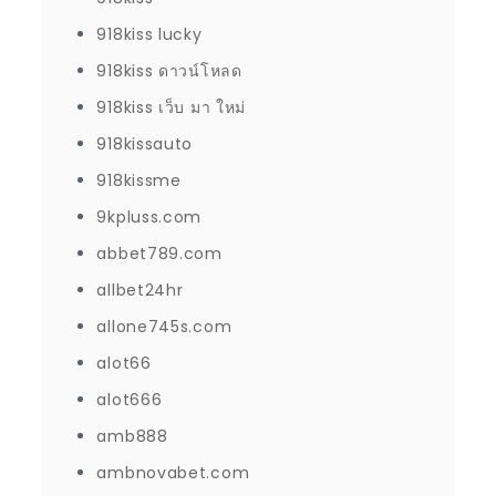
918kiss lucky
918kiss ดาวน์โหลด
918kiss เว็บ มา ใหม่
918kissauto
918kissme
9kpluss.com
abbet789.com
allbet24hr
allone745s.com
alot66
alot666
amb888
ambnovabet.com