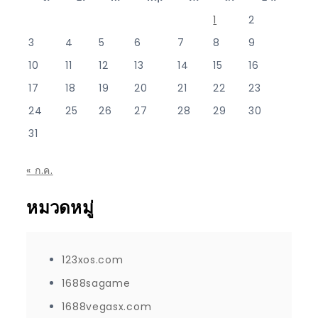
1
2
3
4
5
6
7
8
9
10
11
12
13
14
15
16
17
18
19
20
21
22
23
24
25
26
27
28
29
30
31
« ก.ค.
หมวดหมู่
123xos.com
1688sagame
1688vegasx.com