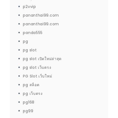
p2vvip
pananthai99.com
pananthai99.com
panda555
pg
pg slot
pg slot เปิดใหม่ล่าสุด
pg slot เว็บตรง
PG Slot เว็บใหม่
pg สล็อต
pg เว็บตรง
pg168
pg99