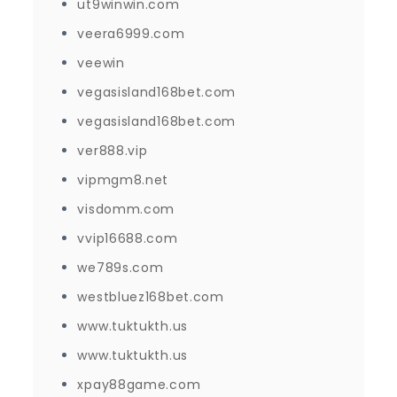
ut9winwin.com
veera6999.com
veewin
vegasisland168bet.com
vegasisland168bet.com
ver888.vip
vipmgm8.net
visdomm.com
vvip16688.com
we789s.com
westbluez168bet.com
www.tuktukth.us
www.tuktukth.us
xpay88game.com