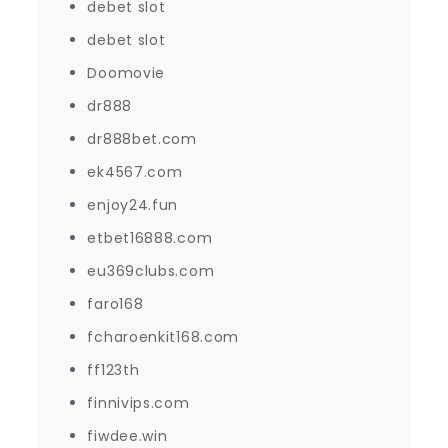
debet slot
debet slot
Doomovie
dr888
dr888bet.com
ek4567.com
enjoy24.fun
etbet16888.com
eu369clubs.com
faro168
fcharoenkit168.com
ff123th
finnivips.com
fiwdee.win