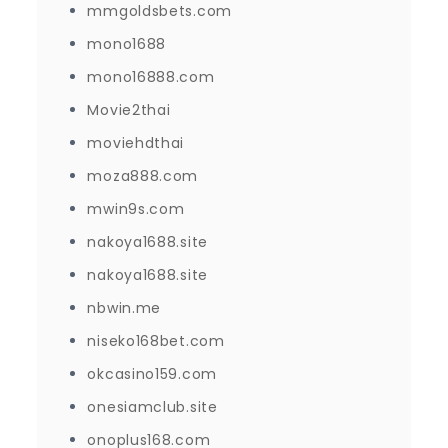
mmgoldsbets.com
mono1688
mono16888.com
Movie2thai
moviehdthai
moza888.com
mwin9s.com
nakoya1688.site
nakoya1688.site
nbwin.me
niseko168bet.com
okcasino159.com
onesiamclub.site
onoplus168.com