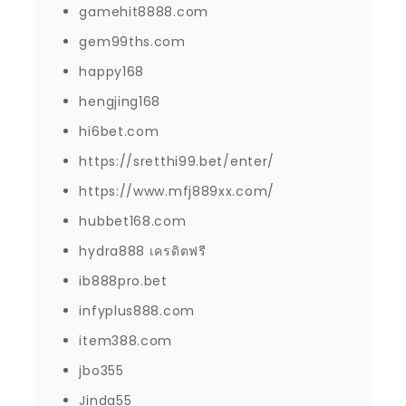
gamehit8888.com
gem99ths.com
happy168
hengjing168
hi6bet.com
https://sretthi99.bet/enter/
https://www.mfj889xx.com/
hubbet168.com
hydra888 เครดิตฟรี
ib888pro.bet
infyplus888.com
item388.com
jbo355
Jinda55