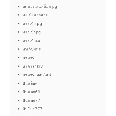
ทดลองเล่นสล็อต pg
ทะเบียนรถสวย
ทางเข้า pg
ทางเข้าpg
ทางเข้าxo
ทำเว็บพนัน
บาคาร่า
บาคาร่า168
บาคาร่าออนไลน์
ปั่นสล็อต
ปั่นแตก66
ปั่นแตก77
ปันโปร777