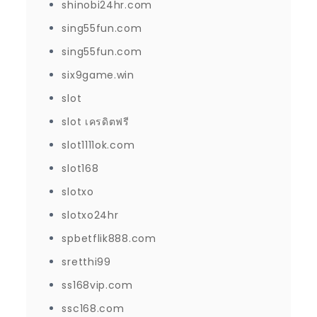
shinobi24hr.com
sing55fun.com
sing55fun.com
six9game.win
slot
slot เครดิตฟรี
slot1111ok.com
slot168
slotxo
slotxo24hr
spbetflik888.com
sretthi99
ss168vip.com
ssc168.com