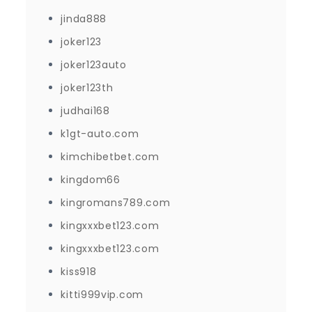
jinda888
joker123
joker123auto
joker123th
judhai168
k1gt-auto.com
kimchibetbet.com
kingdom66
kingromans789.com
kingxxxbet123.com
kingxxxbet123.com
kiss918
kitti999vip.com