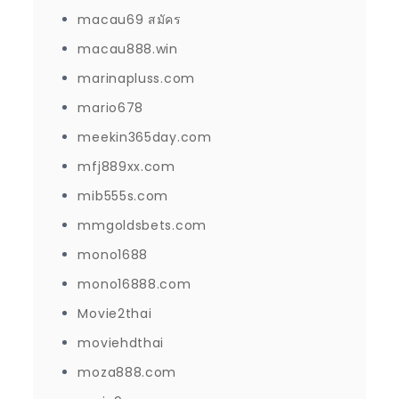
macau69 สมัคร
macau888.win
marinapluss.com
mario678
meekin365day.com
mfj889xx.com
mib555s.com
mmgoldsbets.com
mono1688
mono16888.com
Movie2thai
moviehdthai
moza888.com