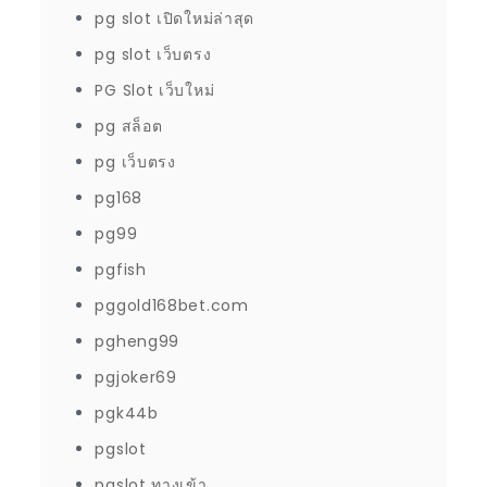
pg slot เปิดใหม่ล่าสุด
pg slot เว็บตรง
PG Slot เว็บใหม่
pg สล็อต
pg เว็บตรง
pg168
pg99
pgfish
pggold168bet.com
pgheng99
pgjoker69
pgk44b
pgslot
pgslot ทางเข้า