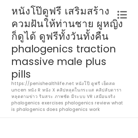
Skip
หนังโป๊ดูฟรี เสริมสร้าง
to
ควมฝันให้ท่านชาย ผูหญิง
content
ก็ดูได้ ดูฟรีทั้งวันทั้งคืน
phalogenics traction
massive male plus
pills
https://penishealthlife.net หนังโป๊ ดูฟรี เย็ดสด
uncen หนัง R หนัง X คลิปหลุดในกระแส คลิปลับดารา
หลุดตามข่าว ริมสระ ภาพชัด มีระบบ VR เสมือนจริง
phalogenics exercises phalogenics review what
is phalogenics does phalogenics work