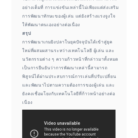
อย่างเต็มที่ การแข่งขันเหล่านี้ไม่เพียงแต่ส่งเสริม
การพัฒนาทักษะของผู้เล่น แต่ยังสร้างแรงจูงใจ
ให้พัฒนาตนเองอย่างต่อเนื่อง
สรุป
การพัฒนาเกมยิงปลาในยุคปัจจุบันได้เข้าสู่ยุค
ใหม่ที่ผสมผสานระหว่างเทคโนโลยี ผู้เล่น และ
นวัตกรรมต่าง ๆ ความก้าวหน้าที่กล่าวมาทั้งหมด
เป็นการยืนยันว่าการพัฒนาเหล่านี้สามารถ
พิสูจน์ได้ผ่านประสบการณ์การเล่นที่ปรับเปลี่ยน
และพัฒนาไปตามความต้องการของผู้เล่น และ
ยังคงเชื่อมโยงกับเทคโนโลยีที่ก้าวหน้าอย่างต่อ
เนื่อง