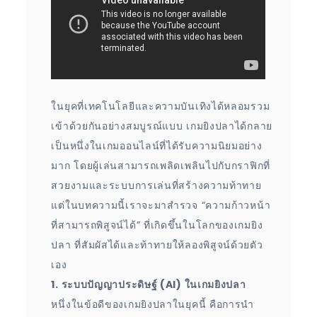
ในยุคที่เทคโนโลยีและความบันเทิงได้หลอมรวม
เข้าด้วยกันอย่างสมบูรณ์แบบ เกมยิงปลาได้กลาย
เป็นหนึ่งในเกมออนไลน์ที่ได้รับความนิยมอย่าง
มาก โดยผู้เล่นสามารถเพลิดเพลินไปกับกราฟิกที่
สวยงามและระบบการเล่นที่สร้างความท้าทาย
แต่ในบทความนี้เราจะมาสำรวจ “ความก้าวหน้า
ที่สามารถพิสูจน์ได้” ที่เกิดขึ้นในโลกของเกมยิง
ปลา ที่สัมผัสได้และท้าทายให้ลองพิสูจน์ด้วยตัว
เอง
1. ระบบปัญญาประดิษฐ์ (AI) ในเกมยิงปลา
หนึ่งในข้อดีของเกมยิงปลาในยุคนี้ คือการนำ