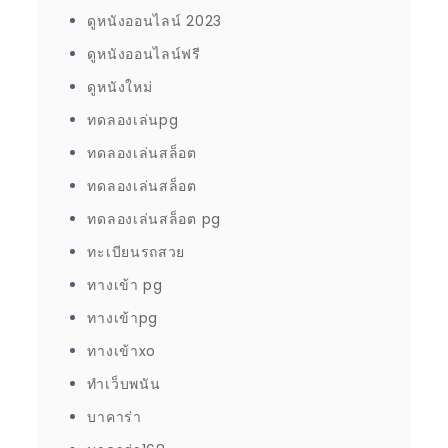
ดูหนังออนไลน์ 2023
ดูหนังออนไลน์ฟรี
ดูหนังใหม่
ทดลองเล่นpg
ทดลองเล่นสล็อต
ทดลองเล่นสล็อต
ทดลองเล่นสล็อต pg
ทะเบียนรถสวย
ทางเข้า pg
ทางเข้าpg
ทางเข้าxo
ทำเว็บพนัน
บาคาร่า