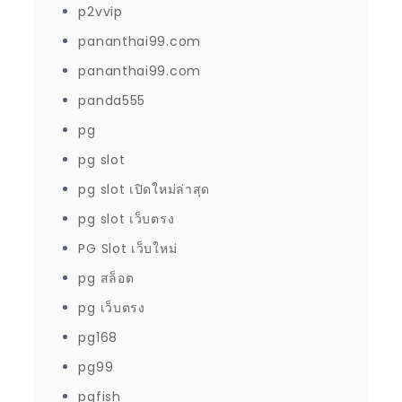
p2vvip
pananthai99.com
pananthai99.com
panda555
pg
pg slot
pg slot เปิดใหม่ล่าสุด
pg slot เว็บตรง
PG Slot เว็บใหม่
pg สล็อต
pg เว็บตรง
pg168
pg99
pgfish