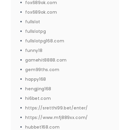
fox689ok.com
fox689ok.com
fullslot
fullslotpg
fullslotpg168.com
funny18
gamehit8888.com
gem99ths.com
happy168
hengjing168
hi6bet.com
https://sretthi99.bet/enter/
https://www.mfj889xx.com/
hubbet168.com