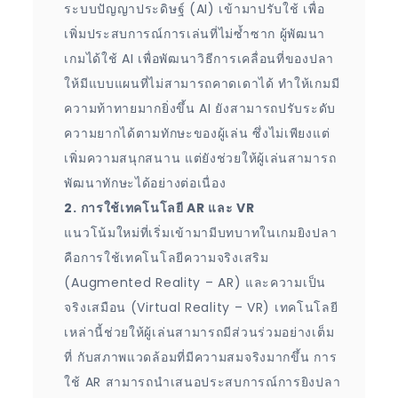
ระบบปัญญาประดิษฐ์ (AI) เข้ามาปรับใช้ เพื่อ
เพิ่มประสบการณ์การเล่นที่ไม่ซ้ำซาก ผู้พัฒนา
เกมได้ใช้ AI เพื่อพัฒนาวิธีการเคลื่อนที่ของปลา
ให้มีแบบแผนที่ไม่สามารถคาดเดาได้ ทำให้เกมมี
ความท้าทายมากยิ่งขึ้น AI ยังสามารถปรับระดับ
ความยากได้ตามทักษะของผู้เล่น ซึ่งไม่เพียงแต่
เพิ่มความสนุกสนาน แต่ยังช่วยให้ผู้เล่นสามารถ
พัฒนาทักษะได้อย่างต่อเนื่อง
2. การใช้เทคโนโลยี AR และ VR
แนวโน้มใหม่ที่เริ่มเข้ามามีบทบาทในเกมยิงปลา
คือการใช้เทคโนโลยีความจริงเสริม
(Augmented Reality – AR) และความเป็น
จริงเสมือน (Virtual Reality – VR) เทคโนโลยี
เหล่านี้ช่วยให้ผู้เล่นสามารถมีส่วนร่วมอย่างเต็ม
ที่ กับสภาพแวดล้อมที่มีความสมจริงมากขึ้น การ
ใช้ AR สามารถนำเสนอประสบการณ์การยิงปลา