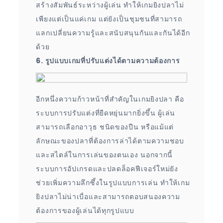
สร้างสัมพันธ์ระหว่างผู้เล่น ทำให้เกมยิงปลาไม่
เพียงแต่เป็นแค่เกม แต่ยังเป็นชุมชนที่สามารถ
แลกเปลี่ยนความรู้และสนับสนุนกันและกันได้อีก
ด้วย
6. รูปแบบเกมที่ปรับแต่งได้ตามความต้องการ
อีกหนึ่งความก้าวหน้าที่สำคัญในเกมยิงปลา คือ
ระบบการปรับแต่งที่ยืดหยุ่นมากยิ่งขึ้น ผู้เล่น
สามารถเลือกอาวุธ ชนิดของปืน หรือแม้แต่
ลักษณะของปลาที่ต้องการล่าได้ตามความชอบ
และสไตล์ในการเล่นของตนเอง นอกจากนี้
ระบบการอัปเกรดและปลดล็อคฟีเจอร์ใหม่ยัง
ช่วยเพิ่มความลึกซึ้งในรูปแบบการเล่น ทำให้เกม
ยิงปลาไม่น่าเบื่อและสามารถตอบสนองความ
ต้องการของผู้เล่นได้ทุกรูปแบบ