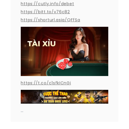
https://cutly.info/debet
https://bitt.to/v76c82
https://shorturl.asia/QFfSa
https://t.co/c1sfkICnGi
…