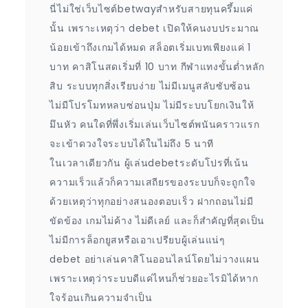
นี่ไม่ใช่เว็บไซต์betwayสำหรับสายทุนครึ้มแค่
นั้น เพราะเหตุว่า debet เปิดให้คนงบประมาณ
น้อยเข้าถึงเกมได้หมด สล็อตเริ่มเบทเพียงแค่ 1
บาท คาสิโนสดเริ่มที่ 10 บาท กีฬาแทงขั้นต่ำหลัก
สิบ ระบบทุกสิ่งเรียบง่าย ไม่มีเมนูสลับซับซ้อน
ไม่มีโปรโมทหลบซ่อนปุ่ม ไม่มีระบบโยกเงินให้
มึนหัว คนใดที่พึ่งเริ่มเล่นเว็บไซต์พนันคราวแรก
จะเข้าดวงใจระบบได้ในไม่ถึง 5 นาที
ในเวลาเดียวกัน ผู้เล่นdebetระดับโปรที่เน้น
ความเร็วแล้วก็ความเสถียรของระบบก็จะถูกใจ
ด้วยเหตุว่าทุกอย่างสนองตอบเร็ว ฝากถอนไม่มี
ขัดข้อง เกมไม่ค้าง ไม่ดีเลย์ และก็สำคัญที่สุดเป็น
ไม่มีการล็อกยูสหรือเอาเปรียบผู้เล่นแน่ๆ
debet อย่าเล่นคาสิโนออนไลน์โดยไม่วางแผน
เพราะเหตุว่าระบบดีแค่ไหนก็ช่วยอะไรมิได้หาก
ใจร้อนเกินความจำเป็น