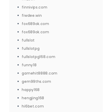
finnivips.com
fiwdee.win
fox689ok.com
fox689ok.com
fullslot
fullslotpg
fullslotpg168.com
funny18
gamehit8888.com
gem99ths.com
happy168
hengjing168
hi6bet.com