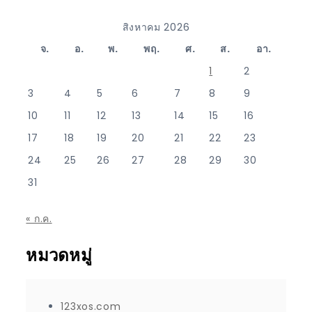
สิงหาคม 2026
จ.
อ.
พ.
พฤ.
ศ.
ส.
อา.
1
2
3
4
5
6
7
8
9
10
11
12
13
14
15
16
17
18
19
20
21
22
23
24
25
26
27
28
29
30
31
« ก.ค.
หมวดหมู่
123xos.com