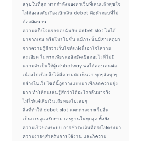
สรุปในที่สุด หากกำลังมองหาเว็บที่เล่นแล้วสุขใจ
ไม่ต้องสงสัยเรื่องเบิกเงิน debet คือคำตอบที่ไม่
ต้องคิดนาน
ความตรึงใจแรกของฉันกับ debet slot ไม่ได้
มาจากเกม หรือโปรโมชั่น แม้กระนั้นมีสาเหตุมา
จากความรู้สึกว่าเว็บไซต์แห่งนี้เอาใจใส่ราย
ละเอียด ไม่พากเพียรแออัดยัดเยียดอะไรที่ไม่มี
ความจำเป็นให้ผู้เล่นbetway พอได้ลองเล่นต่อ
เนื่องไปเรื่อยถึงได้มีความคิดเห็นว่า ทุกๆสิ่งทุกๆ
อย่างในเว็บไซต์นี้ถูกวางแบบมาเพื่อลดความยุ่ง
ยาก ทำให้คนเล่นรู้สึกว่าได้อะไรกลับมาจริง
ไม่ใช่แค่เสียเงินเสียทองไปเฉยๆ
สิ่งที่ทำให้ debet slot แตกต่างจากเว็บอื่น
เป็นการดูแลรักษามาตรฐานในทุกจุด ทั้งยัง
ความเร็วของระบบ การชำระเงินที่ตรงไปตรงมา
ความง่ายๆสำหรับการใช้งาน และก็ความ