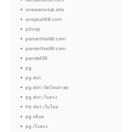
okcasino159.com
onesiamclub.site
onoplus168.com
p2vvip
pananthai99.com
pananthai99.com
panda555
pg
pg slot
pg slot เปิดใหม่ล่าสุด
pg slot เว็บตรง
PG Slot เว็บใหม่
pg สล็อต
pg เว็บตรง