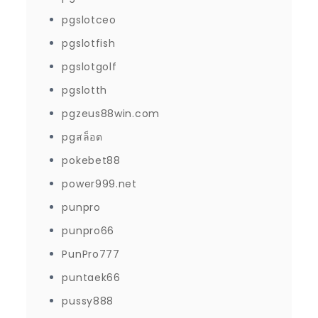
pgslotceo
pgslotfish
pgslotgolf
pgslotth
pgzeus88win.com
pgสล็อต
pokebet88
power999.net
punpro
punpro66
PunPro777
puntaek66
pussy888