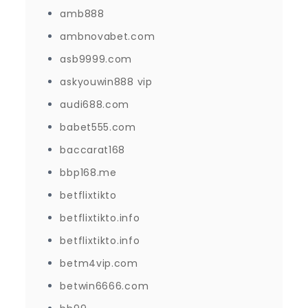
amb888
ambnovabet.com
asb9999.com
askyouwin888 vip
audi688.com
babet555.com
baccarat168
bbp168.me
betflixtikto
betflixtikto.info
betflixtikto.info
betm4vip.com
betwin6666.com