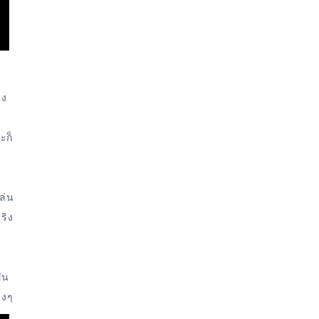
าง
ะก็
ล่น
ริง
้
ัน
ิงๆ