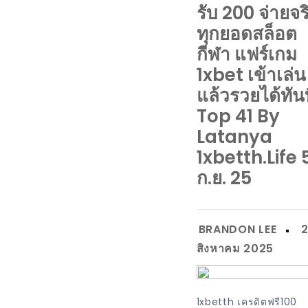
รับ 200 จ่ายจร
ทุกยอดสล็อต
กีฬา แฟร์เกม
1xbet เข้าเล่น
แล้วรวยได้ทันท
Top 41 By
Latanya
1xbetth.life 
ก.ย. 25
1xbetth เครดิตฟรี100