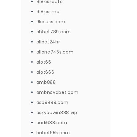
918kissauto
918kissme
9kpluss.com
abbet789.com
allbet24hr
allone745s.com
alot66
alot666
amb888
ambnovabet.com
asb9999.com
askyouwin888 vip
audi688.com
babet555.com