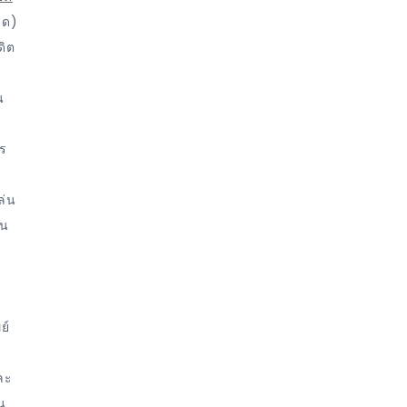
มด)
ดิต
น
ไร
ล่น
โน
ย์
่ละ
อน