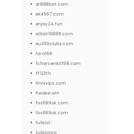
dr888bet.com
ek4567.com
enjoy24.fun
etbet16888.com
eu369clubs.com
faro168
fcharoenkit168.com
ff123th
finnivips.com
fiwdee.win
fox689ok.com
fox689ok.com
fullslot
fullslotpg