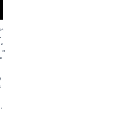
แต่
0
ิต
จาก
วม
ี
อง
ะ
ิง