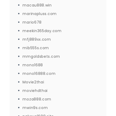
macau888.win
marinapluss.com
mario678
meekin365day.com
mfj889xx.com
mib555s.com
mmgoldsbets.com
mono1688
mono16888.com
Movie2thai
moviehdthai
moza888.com
mwin9s.com