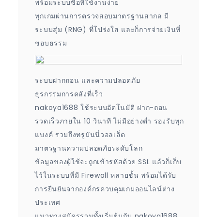
พร้อมระบบซื้อที่ใช้งานง่าย
ทุกเกมผ่านการตรวจสอบมาตรฐานสากล มี
ระบบสุ่ม (RNG) ที่โปร่งใส และก็การจ่ายเงินที่
ชอบธรรม
ระบบฝากถอน และความปลอดภัย
ธุรกรรมการคลังที่เร็ว
nakoya1688 ใช้ระบบอัตโนมัติ ฝาก-ถอน
รวดเร็วภายใน 10 วินาที ไม่มีอย่างต่ำ รองรับทุก
แบงค์ รวมถึงทรูมันนี่วอลเล็ต
มาตรฐานความปลอดภัยระดับโลก
ข้อมูลของผู้ใช้จะถูกเข้ารหัสด้วย SSL แล้วก็เก็บ
ไว้ในระบบที่มี Firewall หลายชั้น พร้อมได้รับ
การยืนยันจากองค์กรควบคุมเกมออนไลน์ต่าง
ประเทศ
แนวทางสมัครรวมทั้งเริ่มต้นกับ nakoya1688