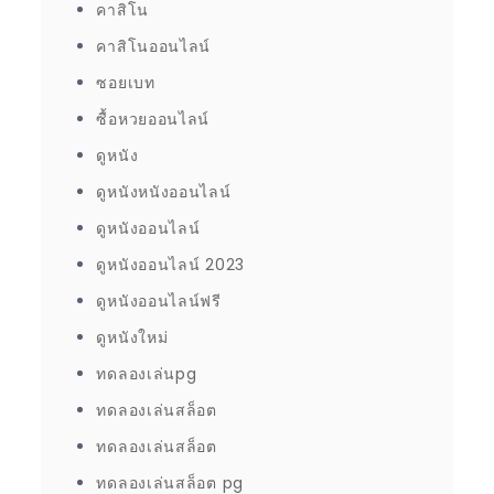
คาสิโน
คาสิโนออนไลน์
ซอยเบท
ซื้อหวยออนไลน์
ดูหนัง
ดูหนังหนังออนไลน์
ดูหนังออนไลน์
ดูหนังออนไลน์ 2023
ดูหนังออนไลน์ฟรี
ดูหนังใหม่
ทดลองเล่นpg
ทดลองเล่นสล็อต
ทดลองเล่นสล็อต
ทดลองเล่นสล็อต pg