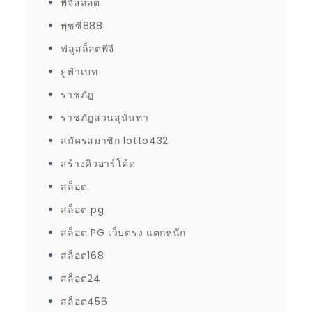
พีจีสล็อต
พุซซี่888
ฟลูสล็อตพีจี
ยูฟ่าเบท
ราชภัฏ
ราชภัฏสวนสุนันทา
สมัครสมาชิก lotto432
สร้างคิวอาร์โค้ด
สล็อต
สล็อต pg
สล็อต PG เว็บตรง แตกหนัก
สล็อต168
สล็อต24
สล็อต456