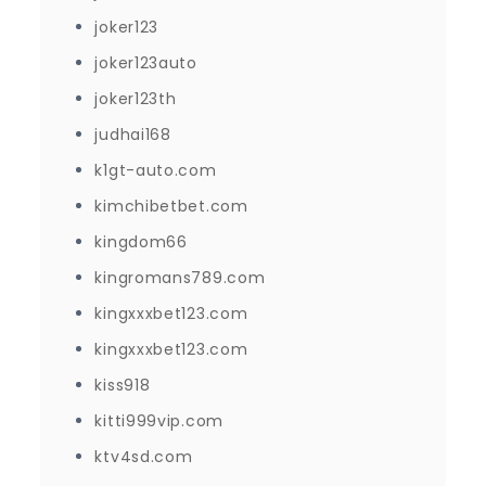
joker123
joker123auto
joker123th
judhai168
k1gt-auto.com
kimchibetbet.com
kingdom66
kingromans789.com
kingxxxbet123.com
kingxxxbet123.com
kiss918
kitti999vip.com
ktv4sd.com