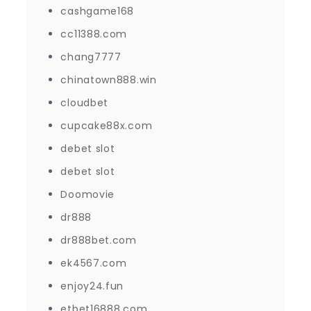
cashgame168
cc11388.com
chang7777
chinatown888.win
cloudbet
cupcake88x.com
debet slot
debet slot
Doomovie
dr888
dr888bet.com
ek4567.com
enjoy24.fun
etbet16888.com