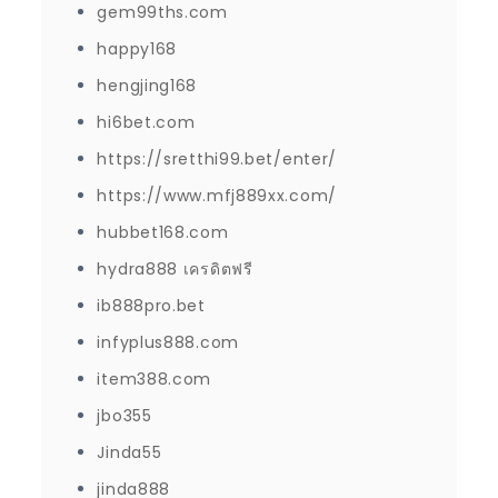
gem99ths.com
happy168
hengjing168
hi6bet.com
https://sretthi99.bet/enter/
https://www.mfj889xx.com/
hubbet168.com
hydra888 เครดิตฟรี
ib888pro.bet
infyplus888.com
item388.com
jbo355
Jinda55
jinda888