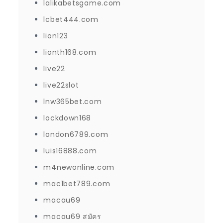
lalikabetsgame.com
lcbet444.com
lion123
lionth168.com
live22
live22slot
lnw365bet.com
lockdown168
london6789.com
luis16888.com
m4newonline.com
mac1bet789.com
macau69
macau69 สมัคร