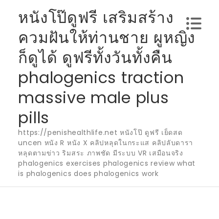
Skip
หนังโป๊ดูฟรี เสริมสร้าง
to
ควมฝันให้ท่านชาย ผูหญิง
content
ก็ดูได้ ดูฟรีทั้งวันทั้งคืน
phalogenics traction
massive male plus
pills
https://penishealthlife.net หนังโป๊ ดูฟรี เย็ดสด
uncen หนัง R หนัง X คลิปหลุดในกระแส คลิปลับดารา
หลุดตามข่าว ริมสระ ภาพชัด มีระบบ VR เสมือนจริง
phalogenics exercises phalogenics review what
is phalogenics does phalogenics work