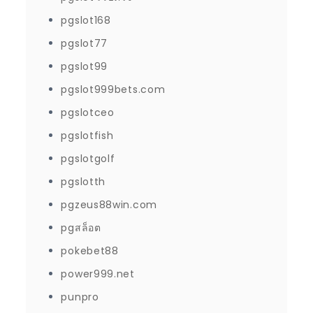
pgslot168
pgslot77
pgslot99
pgslot999bets.com
pgslotceo
pgslotfish
pgslotgolf
pgslotth
pgzeus88win.com
pgสล็อต
pokebet88
power999.net
punpro