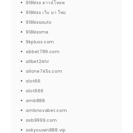
918kiss ดาวน์โหลด
918kiss เว็บ มา ใหม่
918kissauto
918kissme
9kpluss.com
abbet789.com
allbet24hr
allone745s.com
alot66
alot666
amb888
ambnovabet.com
asb9999.com
askyouwin888 vip