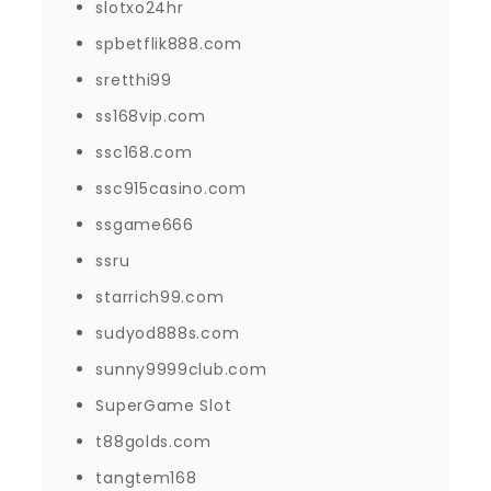
slotxo24hr
spbetflik888.com
sretthi99
ss168vip.com
ssc168.com
ssc915casino.com
ssgame666
ssru
starrich99.com
sudyod888s.com
sunny9999club.com
SuperGame Slot
t88golds.com
tangtem168