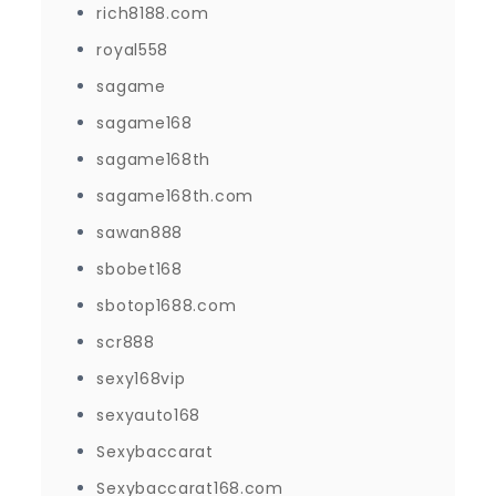
rich8188.com
royal558
sagame
sagame168
sagame168th
sagame168th.com
sawan888
sbobet168
sbotop1688.com
scr888
sexy168vip
sexyauto168
Sexybaccarat
Sexybaccarat168.com