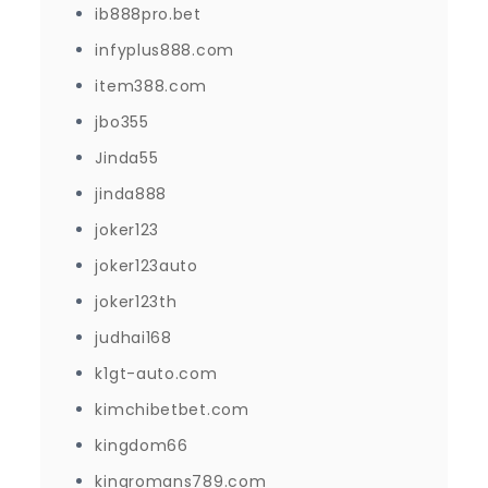
ib888pro.bet
infyplus888.com
item388.com
jbo355
Jinda55
jinda888
joker123
joker123auto
joker123th
judhai168
k1gt-auto.com
kimchibetbet.com
kingdom66
kingromans789.com