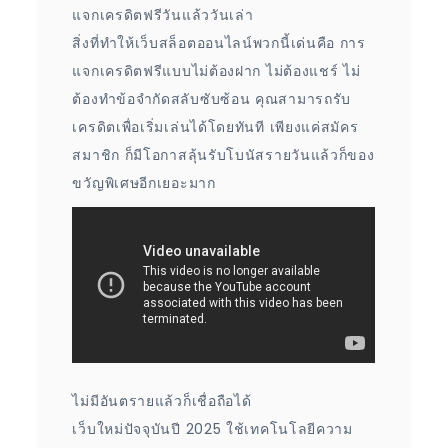
แจกเครดิตฟรีวันแล้ววันเล่า
สิ่งที่ทำให้เว็บสล็อตออนไลน์พวกนี้เด่นคือ การ
แจกเครดิตฟรีแบบไม่ต้องฝาก ไม่ต้องแชร์ ไม่
ต้องทำข้อจำกัดสลับซับซ้อน คุณสามารถรับ
เครดิตเพื่อเริ่มเล่นได้โดยทันที เพียงแค่สมัคร
สมาชิก ก็มีโอกาสลุ้นรับโบนัสรายวันแล้วก็ของ
ขวัญพิเศษอีกเยอะมาก
ไม่มีอันตรายแล้วก็เชื่อถือได้
เว็บใหม่ปัจจุบันปี 2025 ใช้เทคโนโลยีความ