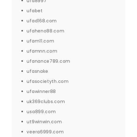
ufa8997
ufabet
ufad168.com
ufaheno88.com
ufam11.com
ufamnn.com
ufanance789.com
ufasnake
ufasocietyth.com
ufawinner88
uk369clubs.com
usa899.com
ut9winwin.com
veera6999.com