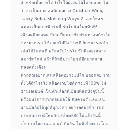
สำหรับเพื่อการได้กำไรให้ผู้เล่นได้โดยตลอด ไม่
ว่าจะเป็นเกมยอดนิยมอย่าง Caishen Wins,
Lucky Neko, Mahjong Ways 2 และก็ฯลฯ
สมัครเป็นสมาชิกวันนี้ รับโบนัสโดยทันที!
เพียงคลิกลงทะเบียนเป็นสมาชิกผ่านทางหน้าเว็บ
ของพวกเรา ใช้เวลาไม่ถึง 1 นาที ก็สามารถเข้า
เล่นได้ในทันที พร้อมรับโปรโมชั่นพิเศษเฉพาะ
สมาชิกใหม่ แล้วก็สิทธิประโยชน์อีกมากมาย
ตลอดทั้งเดือน
หากคุณอยากเล่นสล็อตอย่างแน่ใจ ปลอดภัย รวม
ทั้งได้กำไรจริง สล็อตเว็บไซต์ตรงแท้ 100% ไม่
ผ่านเอเย่นต์ เป็นตัวเลือกที่เยี่ยมที่สุดปัจจุบันนี้
พร้อมบริการฝากถอนออโต้ สมัครฟรี และเล่น
ผ่านมือถือได้ทุกที่ทุกเวลา อย่ารอคอยช้า! เปิด
ประสบการณ์ใหม่กับ สล็อต168 ได้แล้ววันนี้
เว็บตรงไม่ผ่านเอเย่นต์ ยืนยัน ไม่มีเรื่องราวโกง