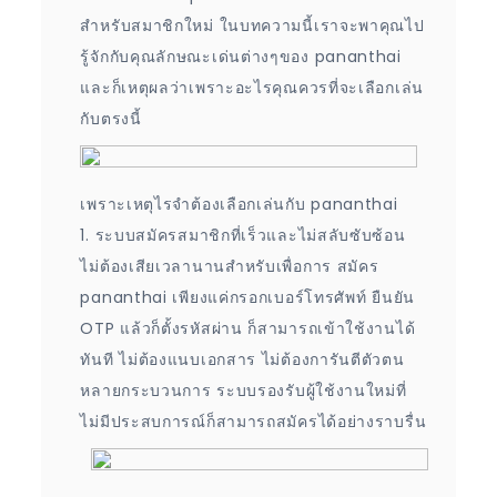
สำหรับสมาชิกใหม่ ในบทความนี้เราจะพาคุณไป
รู้จักกับคุณลักษณะเด่นต่างๆของ pananthai
และก็เหตุผลว่าเพราะอะไรคุณควรที่จะเลือกเล่น
กับตรงนี้
เพราะเหตุไรจำต้องเลือกเล่นกับ pananthai
1. ระบบสมัครสมาชิกที่เร็วและไม่สลับซับซ้อน
ไม่ต้องเสียเวลานานสำหรับเพื่อการ สมัคร
pananthai เพียงแค่กรอกเบอร์โทรศัพท์ ยืนยัน
OTP แล้วก็ตั้งรหัสผ่าน ก็สามารถเข้าใช้งานได้
ทันที ไม่ต้องแนบเอกสาร ไม่ต้องการันตีตัวตน
หลายกระบวนการ ระบบรองรับผู้ใช้งานใหม่ที่
ไม่มีประสบการณ์ก็สามารถสมัครได้อย่างราบรื่น