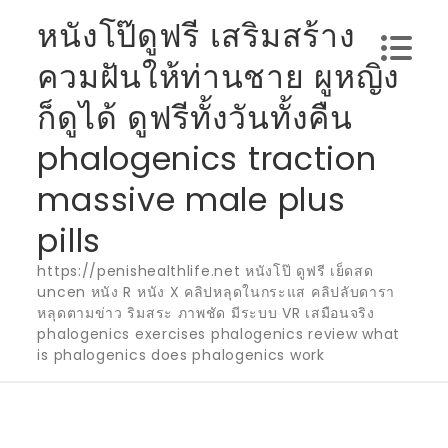
Skip
หนังโป๊ดูฟรี เสริมสร้าง
to
ควมฝันให้ท่านชาย ผูหญิง
content
ก็ดูได้ ดูฟรีทั้งวันทั้งคืน
phalogenics traction
massive male plus
pills
https://penishealthlife.net หนังโป๊ ดูฟรี เย็ดสด
uncen หนัง R หนัง X คลิปหลุดในกระแส คลิปลับดารา
หลุดตามข่าว ริมสระ ภาพชัด มีระบบ VR เสมือนจริง
phalogenics exercises phalogenics review what
is phalogenics does phalogenics work