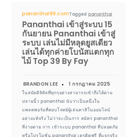
pananthai99.com
Tagged
pananthai
Pananthai เข้าสู่ระบบ 15
กันยายน Pananthai เข้าสู่
ระบบ เล่นไม่มีหลุดยูสเดียว
เล่นได้ทุกค่ายโบนัสแตกทุก
ไม้ Top 39 By Fay
ในสมัยดิจิทัลที่ทุกๆอย่างสามารถเข้าถึงได้ผ่าน
ปลายนิ้ว pananthai นับว่าเป็นหนึ่งใน
แพลตฟอร์มที่ตอบโจทย์ผู้เล่นคาสิโนออนไลน์
อย่างแท้จริง ไม่ว่าจะเป็นการ สมัคร pananthai
ที่ง่ายดาย การ เข้าระบบ pananthai ที่ปลอดภัย
หรือโปรโมชั่น pananthai เครดิตฟรี ที่แจกจริง