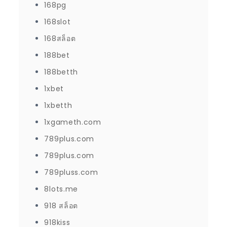
168pg
168slot
168สล็อต
188bet
188betth
1xbet
1xbetth
1xgameth.com
789plus.com
789plus.com
789pluss.com
8lots.me
918 สล็อต
918kiss