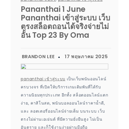
Pananthai 1 June
Pananthai เข้าสู่ระบบ เว็บ
ตรงสล็อตถอนได้จริงจ่ายไม่
อั้น Top 23 By Oma
pananthai เข้าสู่ระบบ
เป็นเว็บพนันออนไลน์
ครบวงจร ที่เปิดให้บริการเกมเดิมพันที่ได้รับ
ความนิยมทุกประเภท อีกทั้ง สล็อตออนไลน์แตก
ง่าย, คาสิโนสด, พนันบอลออนไลน์ราคาน้ำดี,
และ ลอตเตอรี่ออนไลน์จ่ายเต็ม บนระบบ เว็บ
ตรงไม่ผ่านเอเย่นต์ ที่มีความยั่งยืนสูง ไม่เป็น
อันตราย และก็ใช้งานง่ายผ่านมือถือ