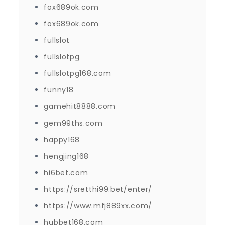
fox689ok.com
fox689ok.com
fullslot
fullslotpg
fullslotpg168.com
funny18
gamehit8888.com
gem99ths.com
happy168
hengjing168
hi6bet.com
https://sretthi99.bet/enter/
https://www.mfj889xx.com/
hubbet168.com