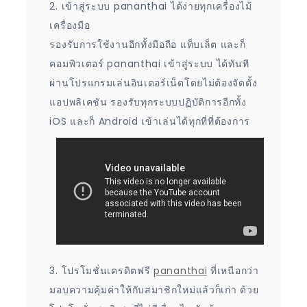
2. เข้าสู่ระบบ pananthai ได้ง่ายทุกเครื่องไม้
เครื่องมือ
รองรับการใช้งานอีกทั้งมือถือ แท็บเล็ต และก็
คอมพิวเตอร์ pananthai เข้าสู่ระบบ ได้ทันที
ผ่านโปรแกรมเล่นอินเตอร์เน็ตโดยไม่ต้องจัดตั้ง
แอปพลิเคชัน รองรับทุกระบบปฏิบัติการอีกทั้ง
iOS และก็ Android เข้าเล่นได้ทุกที่ที่ต้องการ
3. โปรโมชั่นเครดิตฟรี
pananthai
ที่เหนือกว่า
มอบความคุ้มค่าให้กับสมาชิกใหม่แล้วก็เก่า ด้วย