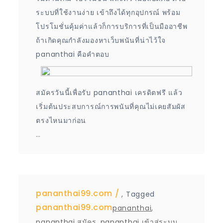
ระบบที่ใช้งานง่าย เข้าถึงได้ทุกอุปกรณ์ พร้อม
โปรโมชั่นคุ้มค่าแล้วก็การบริการที่เป็นมืออาชีพ
ถ้าเกิดคุณกำลังมองหาเว็บพนันที่น่าไว้ใจ
pananthai คือคำตอบ
สมัครวันนี้เพื่อรับ pananthai เครดิตฟรี แล้ว
เริ่มต้นประสบการณ์การพนันที่คุณไม่เคยสัมผัส
ตรงไหนมาก่อน
…
pananthai99.com
,
Tagged
pananthai99.com
pananthai
,
pananthai สมัคร
,
pananthai เข้าสู่ระบบ