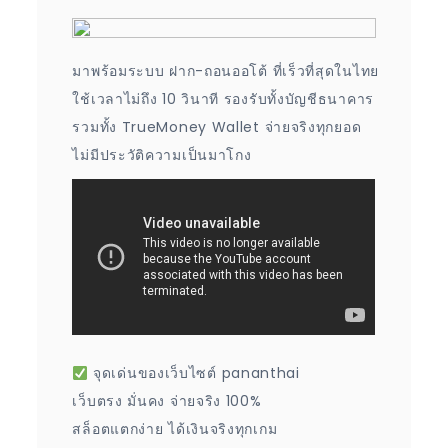
มาพร้อมระบบ ฝาก-ถอนออโต้ ที่เร็วที่สุดในไทย
ใช้เวลาไม่ถึง 10 วินาที รองรับทั้งบัญชีธนาคาร
รวมทั้ง TrueMoney Wallet จ่ายจริงทุกยอด
ไม่มีประวัติความเป็นมาโกง
จุดเด่นของเว็บไซต์ pananthai
เว็บตรง มั่นคง จ่ายจริง 100%
สล็อตแตกง่าย ได้เงินจริงทุกเกม