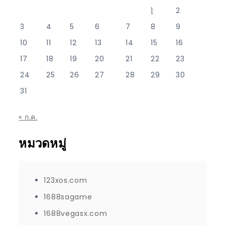
1
2
3
4
5
6
7
8
9
10
11
12
13
14
15
16
17
18
19
20
21
22
23
24
25
26
27
28
29
30
31
« ก.ค.
หมวดหมู่
123xos.com
1688sagame
1688vegasx.com