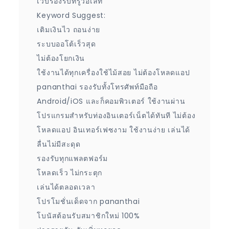
เว็บรองรับทรูวอเลท
Keyword Suggest:
เติมเงินไว ถอนง่าย
ระบบออโต้เร็วสุด
ไม่ต้องโยกเงิน
ใช้งานได้ทุกเครื่องใช้ไม้สอย ไม่ต้องโหลดแอป
pananthai รองรับทั้งโทรศัพท์มือถือ
Android/iOS และก็คอมพิวเตอร์ ใช้งานผ่าน
โปรแกรมสำหรับท่องอินเตอร์เน็ตได้ทันที ไม่ต้อง
โหลดแอป อินเทอร์เฟซงาม ใช้งานง่าย เล่นได้
ลื่นไม่มีสะดุด
รองรับทุกแพลตฟอร์ม
โหลดเร็ว ไม่กระตุก
เล่นได้ตลอดเวลา
โปรโมชั่นเด็ดจาก pananthai
โบนัสต้อนรับสมาชิกใหม่ 100%