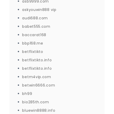
asb9999.com
askyouwin888 vip
audi688.com
babet555.com
baccarat168
bbp168.me
betflixtikto
betflixtikto.info
betflixtikto.info
betm4vip.com
betwin6666.com
bh99
bio285th.com
bluewin8888.info