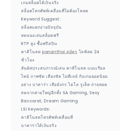
เกมสล็อตได้เงินจริง
สล็อตโทรศัพท์เคลื่อนที่ไม่ต้องโหลด
Keyword Suggest:
สล็อตแตกง่ายปัจจุบัน
ทดลองเล่นสล็อตฟรี
RTP สูง ซื้อฟรีสปิน
คาสิโนสด
pananthai สมัคร
ไลฟ์สด 24
ชั่วโมง
สัมผัสประสบการณ์เล่น คาสิโนสด แบบเรียล
ไทม์ ภาพชัด เสียงชัด ไม่ดีเลย์ กับเกมยอดนิยม
อย่าง บาคาร่า เสือมังกร ไฮโล รูเล็ต ถ่ายทอด
สดจากค่ายใหญ่อีกทั้ง SA Gaming, Sexy
Baccarat, Dream Gaming
LSI Keywords:
คาสิโนสดโทรศัพท์เคลื่อนที่
บาคาร่าได้เงินจริง