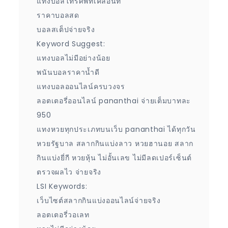
แทงบอลโทรศัพท์เคลื่อนที่
ราคาบอลสด
บอลสเต็ปจ่ายจริง
Keyword Suggest:
แทงบอลไม่มีอย่างน้อย
พนันบอลราคาน้ำดี
แทงบอลออนไลน์ครบวงจร
ลอตเตอรี่ออนไลน์ pananthai จ่ายเต็มบาทละ
950
แทงหวยทุกประเภทบนเว็บ pananthai ได้ทุกวัน
หวยรัฐบาล สลากกินแบ่งลาว หวยฮานอย สลาก
กินแบ่งยี่กี หวยหุ้น ไม่อั้นเลข ไม่มีลดเปอร์เซ็นต์
ตรวจผลไว จ่ายจริง
LSI Keywords:
เว็บไซต์สลากกินแบ่งออนไลน์จ่ายจริง
ลอตเตอรี่วอเลท