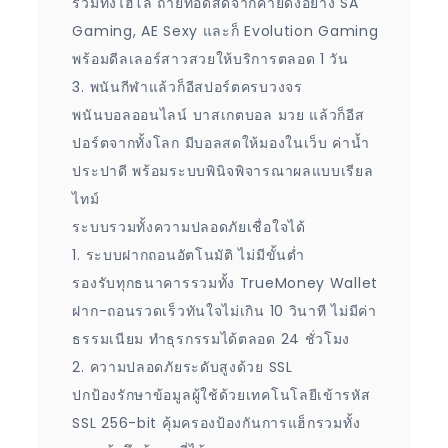
รวมทั้งไฮโล ถ่ายทอดสดจากค่ายดังอย่าง SA
Gaming, AE Sexy และก็ Evolution Gaming
พร้อมดีลเลอร์สาวสวยให้บริการตลอด 1 วัน
3. พนันกีฬาแล้วก็อีสปอร์ตครบวงจร
พนันบอลออนไลน์ บาสเกตบอล มวย แล้วก็อีส
ปอร์ตจากทั้งโลก มีบอลสดให้มองในเว็บ ค่าน้ำ
ประปาดี พร้อมระบบพินิจพิจารณาผลแบบเรียล
ไทม์
ระบบรวมทั้งความปลอดภัยเชื่อใจได้
1. ระบบฝากถอนอัตโนมัติ ไม่มีขั้นต่ำ
รองรับทุกธนาคารรวมทั้ง TrueMoney Wallet
ฝาก-ถอนรวดเร็วทันใจไม่เกิน 10 วินาที ไม่มีค่า
ธรรมเนียม ทำธุรกรรมได้ตลอด 24 ชั่วโมง
2. ความปลอดภัยระดับสูงด้วย SSL
ปกป้องรักษาข้อมูลผู้ใช้ด้วยเทคโนโลยีเข้ารหัส
SSL 256-bit คุ้มครองป้องกันการแฮ็กรวมทั้ง