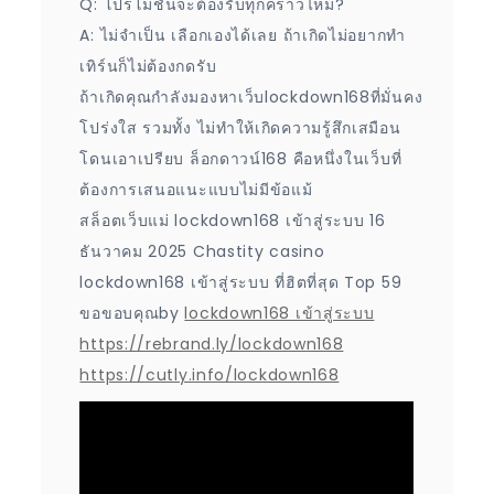
Q: โปรโมชั่นจะต้องรับทุกคราวไหม?
A: ไม่จำเป็น เลือกเองได้เลย ถ้าเกิดไม่อยากทำ
เทิร์นก็ไม่ต้องกดรับ
ถ้าเกิดคุณกำลังมองหาเว็บlockdown168ที่มั่นคง
โปร่งใส รวมทั้ง ไม่ทำให้เกิดความรู้สึกเสมือน
โดนเอาเปรียบ ล็อกดาวน์168 คือหนึ่งในเว็บที่
ต้องการเสนอแนะแบบไม่มีข้อแม้
สล็อตเว็บแม่ lockdown168 เข้าสู่ระบบ 16
ธันวาคม 2025 Chastity casino
lockdown168 เข้าสู่ระบบ ที่ฮิตที่สุด Top 59
ขอขอบคุณby
lockdown168 เข้าสู่ระบบ
https://rebrand.ly/lockdown168
https://cutly.info/lockdown168