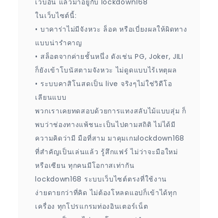
เว็บอื่น แล้วมาอยู่กับ lockdown168
ในเว็บไซต์นี้:
• บาคาร่าไม่มีจังหวะ ล็อค หรือเบี่ยงผลให้ผิดทาง
แบบน่ารำคาญ
• สล็อตจากค่ายชั้นหนึ่ง ดังเช่น PG, Joker, JILI
ก็ยังเข้าโบนัสตามจังหวะ ไม่ดูดแบบไร้เหตุผล
• ระบบคาสิโนสดเป็น live จริงๆไม่ใช่วิดีโอ
เลียนแบบ
พวกเราเคยทดสอบด้วยการแทงสลับไม้แบบสุ่ม ก็
พบว่าช่องทางแพ้ชนะเป็นไปตามสถิติ ไม่ได้มี
ความคิดว่ามี มือที่สาม มาคุมเกมlockdown168
ที่สำคัญเป็นเล่นแล้ว รู้สึกแฟร์ ไม่ว่าจะมือใหม่
หรือเซียน ทุกคนมีโอกาสเท่ากัน
lockdown168 ระบบเว็บไซต์ตรงที่ใช้งาน
ง่ายดายกว่าที่คิด ไม่ต้องโหลดแอปก็เข้าได้ทุก
เครื่อง ทุกโปรแกรมท่องอินเตอร์เน็ต