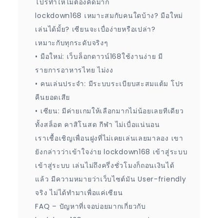
โปรทำให้ไม่ต้องคิดมาก
lockdown168 เหมาะสมกับคนใดบ้าง? มือใหม่
เล่นได้มั้ย? เซียนจะเบื่อง่ายหรือเปล่า?
เหมาะกับทุกระดับจริงๆ
• มือใหม่: เว็บล็อกดาวน์168ใช้งานง่าย มี
รายการอาหารไทย ไม่งง
• คนเล่นประจำ: มีระบบระเบียบสะสมแต้ม โปร
คืนยอดเสีย
• เซียน: มีค่ายเกมให้เลือกมากไม่น้อยเลยทีเดียว
ทั้งสล็อต คาสิโนสด กีฬา ไม่เบื่อแน่นอน
เราเชื้อเชิญเพื่อนฝูงที่ไม่เคยเล่นเลยมาลอง เขา
ยังกล่าวว่าเข้าใจง่าย lockdown168 เข้าสู่ระบบ
เข้าสู่ระบบ เล่นไม่ถึงครึ่งชั่วโมงก็ถอนเงินได้
แล้ว มีความหมายว่าเว็บไซต์มัน User-friendly
จริง ไม่ได้ทำมาเพื่อแค่เซียน
FAQ – ปัญหาที่เจอบ่อยมากเกี่ยวกับ