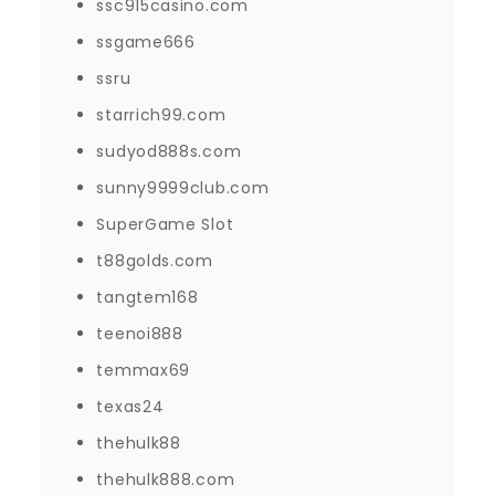
ssc915casino.com
ssgame666
ssru
starrich99.com
sudyod888s.com
sunny9999club.com
SuperGame Slot
t88golds.com
tangtem168
teenoi888
temmax69
texas24
thehulk88
thehulk888.com