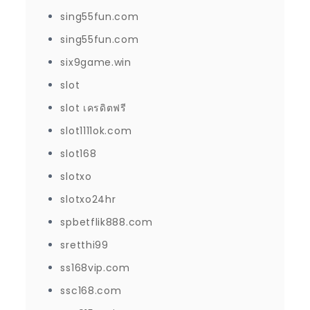
sing55fun.com
sing55fun.com
six9game.win
slot
slot เครดิตฟรี
slot1111ok.com
slot168
slotxo
slotxo24hr
spbetflik888.com
sretthi99
ss168vip.com
ssc168.com