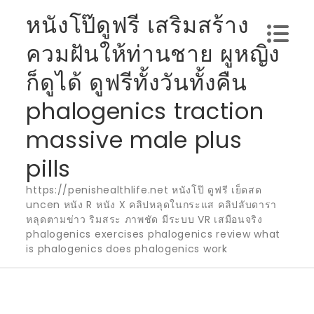
Skip
หนังโป๊ดูฟรี เสริมสร้าง
to
ควมฝันให้ท่านชาย ผูหญิง
content
ก็ดูได้ ดูฟรีทั้งวันทั้งคืน
phalogenics traction
massive male plus
pills
https://penishealthlife.net หนังโป๊ ดูฟรี เย็ดสด
uncen หนัง R หนัง X คลิปหลุดในกระแส คลิปลับดารา
หลุดตามข่าว ริมสระ ภาพชัด มีระบบ VR เสมือนจริง
phalogenics exercises phalogenics review what
is phalogenics does phalogenics work