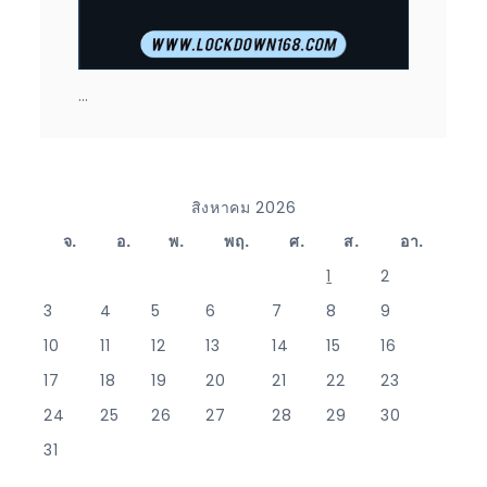
…
สิงหาคม 2026
จ.
อ.
พ.
พฤ.
ศ.
ส.
อา.
1
2
3
4
5
6
7
8
9
10
11
12
13
14
15
16
17
18
19
20
21
22
23
24
25
26
27
28
29
30
31