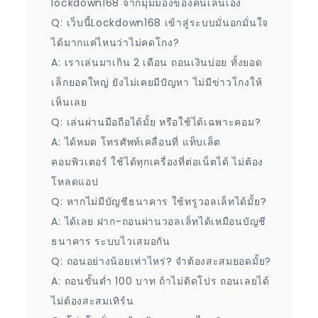
lockdown168 จากมุมมองของคนเล่นเอง
Q: เว็บนี้Lockdown168 เข้าสู่ระบบมั่นอกมั่นใจ
ได้มากแค่ไหนว่าไม่คดโกง?
A: เราเล่นมาเกิน 2 เดือน ถอนเงินบ่อย ทั้งยอด
เล็กยอดใหญ่ ยังไม่เคยมีปัญหา ไม่มีข่าวโกงให้
เห็นเลย
Q: เล่นผ่านมือถือได้มั้ย หรือใช้ได้เฉพาะคอม?
A: ได้หมด โทรศัพท์เคลื่อนที่ แท็บเล็ต
คอมพิวเตอร์ ใช้ได้ทุกเครื่องที่ต่อเน็ตได้ ไม่ต้อง
โหลดแอป
Q: หากไม่มีบัญชีธนาคาร ใช้ทรูวอลเล็ทได้มั้ย?
A: ได้เลย ฝาก-ถอนผ่านวอลเล็ทได้เหมือนบัญชี
ธนาคาร ระบบไวเสมอกัน
Q: ถอนอย่างน้อยเท่าไหร่? จำต้องสะสมยอดมั้ย?
A: ถอนขั้นต่ำ 100 บาท ถ้าไม่ติดโปร ถอนเลยได้
ไม่ต้องสะสมเทิร์น