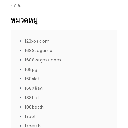
« ก.ค.
หมวดหมู่
123xos.com
1688sagame
1688vegasx.com
168pg
168slot
168สล็อต
188bet
188betth
1xbet
1xbetth