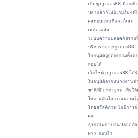
เดิมๆpgzeus88 มีเกมยิง
ปลาแล้วก็ไม่นิเกมอื่นๆที่ไ
ผลตอบแทนดีและก็เล่น
เพลิดเพลิน
ระบบความปลอดภัยรวมทั
บริการของ pgzeus88
ใบอนุมัติถูกต้องรวมทั้งต
สอบได้
เว็บไซต์ pgzeus88 ได้ร
ใบอนุมัติจากหน่วยงานต่
ชาติที่มีมาตรฐาน เพื่อให้ผู
ใช้งานมั่นใจว่าเล่นเกมได
โดยสวัสดิภาพ ไม่มีการล
ผล
ธุรกรรมการเงินปลอดภัย
ฝาก-ถอนไว