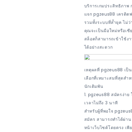
บริการเกมประสิทธิภาพ 
แจก pgzeus88 เครดิตฟ
รวมทั้งระบบที่ล้ำยุค ไม่ว่
คุณจะเป็นมือใหม่หรือเซี
สล็อตก็สามารถเข้าใช้ง
ได้อย่างสะดวก
เหตุผลที่ pgzeus88 เป็น
เลือกที่เหมาะสมที่สุดสำห
นักเดิมพัน
1. pgzeus88 สมัครง่าย 
เวลาไม่ถึง 3 นาที
สำหรับผู้ที่พอใจ pgzeu
สมัคร สามารถทำได้ผ่าน
หน้าเว็บไซต์โดยตรง เพี