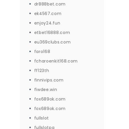
dr888bet.com
ek4567.com
enjoy24.fun
etbet16888.com
eu369clubs.com
faro168
fcharoenkit168.com
ff123th
finnivips.com
fiwdee.win
fox689ok.com
fox689ok.com
fullslot
fullslotpg