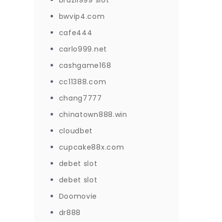
brazil999 slot
bwvip4.com
cafe444
carlo999.net
cashgame168
cc11388.com
chang7777
chinatown888.win
cloudbet
cupcake88x.com
debet slot
debet slot
Doomovie
dr888