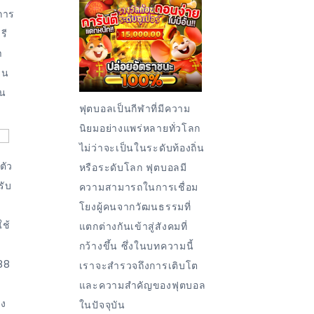
การ
รี
า
ยน
าน
ฟุตบอลเป็นกีฬาที่มีความ
นิยมอย่างแพร่หลายทั่วโลก
ไม่ว่าจะเป็นในระดับท้องถิ่น
ตัว
หรือระดับโลก ฟุตบอลมี
รับ
ความสามารถในการเชื่อม
โยงผู้คนจากวัฒนธรรมที่
ใช้
แตกต่างกันเข้าสู่สังคมที่
กว้างขึ้น ซึ่งในบทความนี้
s88
เราจะสำรวจถึงการเติบโต
และความสำคัญของฟุตบอล
ยง
ในปัจจุบัน