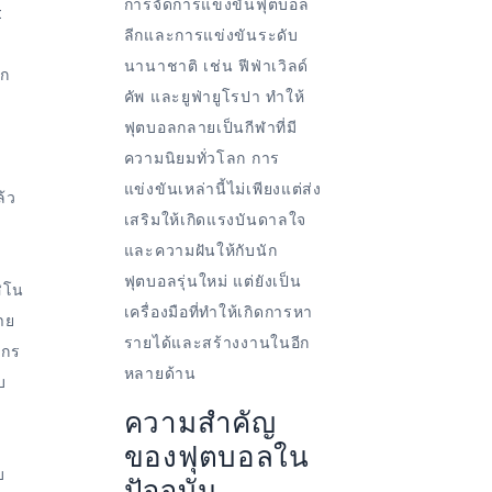
การจัดการแข่งขันฟุตบอล
t
ลีกและการแข่งขันระดับ
นานาชาติ เช่น ฟีฟ่าเวิลด์
าก
คัพ และยูฟ่ายูโรปา ทำให้
ฟุตบอลกลายเป็นกีฬาที่มี
ความนิยมทั่วโลก การ
แข่งขันเหล่านี้ไม่เพียงแต่ส่ง
้ว
เสริมให้เกิดแรงบันดาลใจ
และความฝันให้กับนัก
ฟุตบอลรุ่นใหม่ แต่ยังเป็น
สิโน
เครื่องมือที่ทำให้เกิดการหา
าย
รายได้และสร้างงานในอีก
งกร
หลายด้าน
บ
ความสำคัญ
ของฟุตบอลใน
บ
ปัจจุบัน