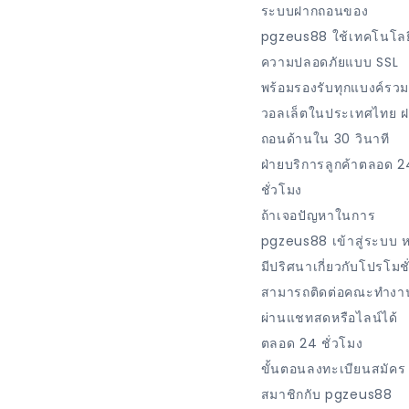
ระบบฝากถอนของ
pgzeus88 ใช้เทคโนโลย
ความปลอดภัยแบบ SSL
พร้อมรองรับทุกแบงค์รวมท
วอลเล็ตในประเทศไทย 
ถอนด้านใน 30 วินาที
ฝ่ายบริการลูกค้าตลอด 2
ชั่วโมง
ถ้าเจอปัญหาในการ
pgzeus88 เข้าสู่ระบบ ห
มีปริศนาเกี่ยวกับโปรโมชั
สามารถติดต่อคณะทำงา
ผ่านแชทสดหรือไลน์ได้
ตลอด 24 ชั่วโมง
ขั้นตอนลงทะเบียนสมัคร
สมาชิกกับ pgzeus88