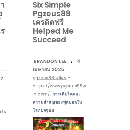
้า
Six Simple
ย
Pgzeus88
้
เครดิตฟรี
ไร
Helped Me
Succeed
pgzeus88 สมัคร
–
https://www.pgzeus88w
in.com/
.
การเติบโตและ
์
ความสำคัญของฟุตบอลใน
โลกปัจจุบัน
ร์ม