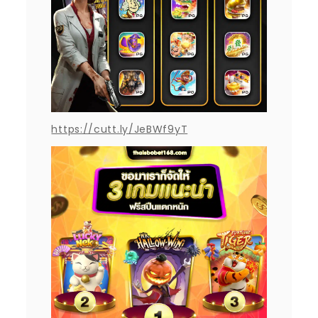
https://cutt.ly/JeBWf9yT