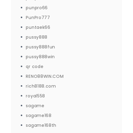
punpro66
PunPro777
puntaek66
pussy888
pussy888fun
pussy888win
qr code
RENO88WIN.COM
rich8188.com
royal558
sagame
sagame168
sagame168th