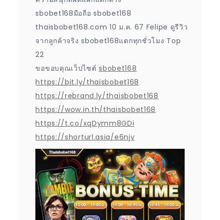
sbobet168มือถือ sbobet168
thaisbobet168.com 10 ม.ค. 67 Felipe ดูรีวิว
จากลูกค้าจริง sbobet168แตกทุกชั่วโมง Top
22
ขอขอบคุณเว็ปไซต์
sbobet168
https://bit.ly/thaisbobet168
https://rebrand.ly/thaisbobet168
https://wow.in.th/thaisbobet168
https://t.co/xqDymm8GDi
https://shorturl.asia/e6njv