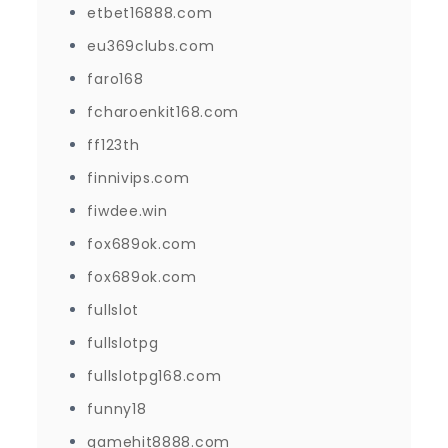
etbet16888.com
eu369clubs.com
faro168
fcharoenkit168.com
ff123th
finnivips.com
fiwdee.win
fox689ok.com
fox689ok.com
fullslot
fullslotpg
fullslotpg168.com
funny18
gamehit8888.com