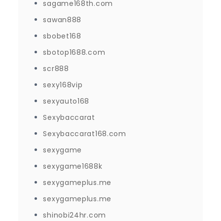
sagame168th.com
sawan888
sbobet168
sbotop1688.com
scr888
sexy168vip
sexyauto168
Sexybaccarat
Sexybaccarat168.com
sexygame
sexygame1688k
sexygameplus.me
sexygameplus.me
shinobi24hr.com