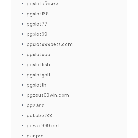
pgslot เว็บตรง
pgslot168
pgslot77
pgslot99
pgslot999bets.com
pgslotceo
pgslotfish
pgslotgolf
pgslotth
pgzeus88win.com
pgสล็อต
pokebet88
power999.net
punpro