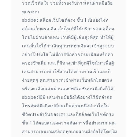
รวดเร็วทันใจ รวมทั้งรองรับการเล่นผ่านมือถือ
ทุกระบบ
sbobet สล็อตเว็บไซต์ตรง ชั้น 1 เป็นยังไง?
สล็อตเว็บตรง คือ เว็บไซต์ที่ให้บริการเกมสล็อต
โดยไม่ผ่านตัวแทน เว็บที่มีผู้เล่นสูงที่สุด ทำให้ผู้
เล่นมั่นใจได้ว่าเงินทุกบาททุกเงินจะเข้าสู่ระบบ
อย่างโปร่งใส ไม่มีการหักค่าธรรมเนียมหรือค่า
ครองชีพเพิ่ม และก็มีทางเข้าที่ถูกดีไซน์มาเพื่อผู้
เล่นสามารถเข้าใช้งานได้อย่างรวดเร็วและก็
ง่ายสุดๆ คุณสามารถเข้าผ่านเว็บหลักโดยตรง
หรือจะเลือกเล่นผ่านแอปพลิเคชันบนมือถือก็ได้
sbobet168 เล่นผ่านมือถือได้อย่างไร้ขีดจำกัด
โทรศัพท์มือถือเปลี่ยนเป็นส่วนหนึ่งส่วนใดใน
ชีวิตประจำวันของเรา และก็สล็อตเว็บไซต์ตรง
ชั้น 1 ได้ตอบสนองความต้องการนี้อย่างมาก คุณ
สามารถเล่นเกมสล็อตทุกเกมผ่านมือถือได้โดยไม่