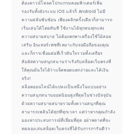
ต้องดาวน์โหลดโปรแกรมคอมพิวเตอร์เพิ่ม
รองรับทั้งยังระบบ iOS แล้วก็ Android ไม่มี
ความสลับซับซ้อน เพียงคลิกครั้งเดียวก็สามารถ
เริ่มเล่นได้โดยทันที ใช้งานได้ทุกหนทุกแห่ง
ความสบายสบาย ไม่ต้องพกพาเครื่องใช้ไม้สอย
เสริม อินเทอร์เฟซที่เหมาะกับจอมือถือของคุณ
และก็การเชื่อมต่อที่เร็วทันใจรวมทั้งเสถียร
สัมผัสความสนุกสนานร่าเริงกับสล็อตเว็บตรงที่
ให้คุณมั่นใจได้ว่าแจ็คพอตแตกง่ายและได้เงิน
จริง!
สล็อตออนไลน์ได้แปลงเป็นหนึ่งในแบบอย่าง
ความสนุกสนานยอดนิยมสูงที่สุดในช่วงปัจจุบัน
ด้วยความสบายสบายรวมทั้งความสนุกที่คุณ
สามารถเพลินได้ทุกที่ทุกเวลา แต่ว่าหากคุณกำลัง
มองหาประสบการณ์ที่เยี่ยมที่สุด อย่าพลาดที่จะ
ทดลองเล่นสล็อตเว็บตรงที่ได้รับการการันตีว่า