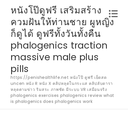
Skip
หนังโป๊ดูฟรี เสริมสร้าง
to
ควมฝันให้ท่านชาย ผูหญิง
content
ก็ดูได้ ดูฟรีทั้งวันทั้งคืน
phalogenics traction
massive male plus
pills
https://penishealthlife.net หนังโป๊ ดูฟรี เย็ดสด
uncen หนัง R หนัง X คลิปหลุดในกระแส คลิปลับดารา
หลุดตามข่าว ริมสระ ภาพชัด มีระบบ VR เสมือนจริง
phalogenics exercises phalogenics review what
is phalogenics does phalogenics work