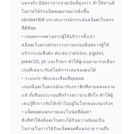
แตกจริง มีอัตราการจ่ายเงินที่สูงกว่า ทำให้ท่านมี
โอกาสได้รับแจ็คพอตง่ายมากยิ่งขึ้น
sbobet168 ประสบการณ์การเล่นสล็อตเว็บตรง
ที่ดีที่สุด
• เกมหลากหลายจากผู้ให้บริการชั้นนำ
สล็อตเว็บตรงมักจะรวบรวมเกมสล็อตจากผู้ให้
บริการเกมชื่อดัง ดังเช่นว่าslotxo, pgslot,
joker123, jili และก็ฯลฯ ทำให้ผู้เล่นสามารถเลือก
เกมที่เหมาะกับสไตล์การเล่นของตนได้
• ระบบกราฟิกและเสียงที่สุดยอด
เกมสล็อตเว็บตรงมักมากับกราฟิกที่สวยสดงดงาม
แล้วก็เสียงประกอบที่สร้างความระทึกใจ ทำให้ผู้
เล่นรู้สึกราวกับได้เข้าไปอยู่ในโลกของเกมจริงๆ
• แจ็คพอตแตกง่ายและโบนัสที่คุ้มค่า
สิ่งที่ทำให้สล็อตเว็บตรงได้รับความนิยมเป็น
โอกาสในการได้รับแจ็คพอตที่แตกง่าย รวมถึง