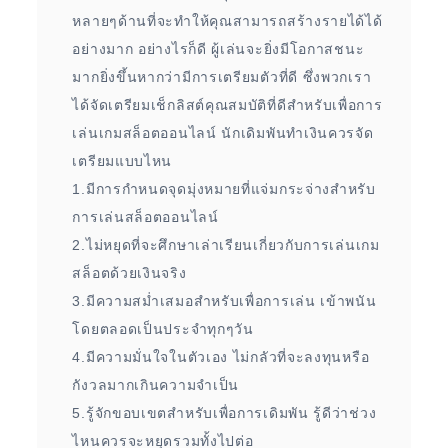
หลายๆด้านที่จะทำให้คุณสามารถสร้างรายได้ได้
อย่างมาก อย่างไรก็ดี ผู้เล่นจะยิ่งมีโอกาสชนะ
มากยิ่งขึ้นหากว่ามีการเตรียมตัวที่ดี ซึ่งพวกเรา
ได้จัดเตรียมเช็กลิสต์คุณสมบัติที่ดีสำหรับเพื่อการ
เล่นเกมสล็อตออนไลน์ นักเดิมพันทำเงินควรจัด
เตรียมแบบไหน
1.มีการกำหนดจุดมุ่งหมายที่แจ่มกระจ่างสำหรับ
การเล่นสล็อตออนไลน์
2.ไม่หยุดที่จะศึกษาเล่าเรียนเกี่ยวกับการเล่นเกม
สล็อตด้วยเงินจริง
3.มีความสม่ำเสมอสำหรับเพื่อการเล่น เข้าพนัน
โดยตลอดเป็นประจำทุกๆวัน
4.มีความมั่นใจในตัวเอง ไม่กลัวที่จะลงทุนหรือ
กังวลมากเกินความจำเป็น
5.รู้จักขอบเขตสำหรับเพื่อการเดิมพัน รู้ดีว่าช่วง
ไหนควรจะหยุดรวมทั้งไปต่อ