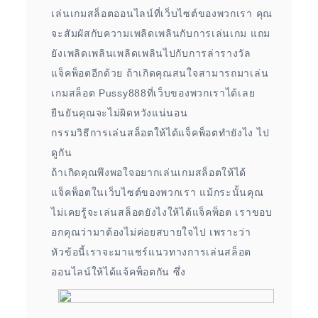
เล่นเกมสล็อตออนไลน์ที่เว็บไซต์ของพวกเรา คุณ
จะสัมผัสกับความเพลิดเพลินกับการเล่นเกม แถม
ยังเพลิดเพลินเพลิดเพลินไปกับการล่ารางวัล
แจ็คพ็อตอีกด้วย ถ้าเกิดคุณสนใจสามารถมาเล่น
เกมสล็อต Pussy888ที่เว็บของพวกเราได้เลย
ยืนยันคุณจะไม่ผิดหวังแน่นอน
กรรมวิธีการเล่นสล็อตให้ได้แจ็คพ็อตทำยังไง ไป
ดูกัน
ถ้าเกิดคุณพึงพอใจอยากเล่นเกมสล็อตให้ได้
แจ็คพ็อตในเว็บไซต์ของพวกเรา แม้กระนั้นคุณ
ไม่เคยรู้จะเล่นสล็อตยังไงให้ได้แจ็คพ็อต เราขอบ
อกคุณว่ามาต้องไม่ค่อยสบายใจไป เพราะว่า
หัวข้อนี้เราจะมาแชร์แนวทางการเล่นสล็อต
ออนไลน์ให้ได้แจ้คพ็อตกัน ซึ่ง