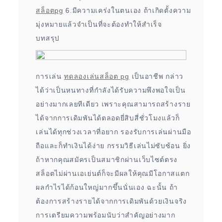
สล็อตpg
6.มีความเคร่งในตนเอง ถ้าเกิดตั้งความ
มุ่งหมายแล้วจำเป็นที่จะต้องทำให้สำเร็จ
บทสรุป
การเล่น
ทดลองเล่นสล็อต pg
เป็นอาชีพ กล่าว
ได้ว่าเป็นหนทางที่กำลังได้รับความพึงพอใจเป็น
อย่างมากเลยทีเดียว เพราะคุณสามารถสร้างราย
ได้จากการเดิมพันได้ตลอดยี่สิบสี่ชั่วโมงแล้วก็
เล่นได้ทุกช่วงเวลาที่อยาก รองรับการเล่นผ่านมือ
ถือและก็ทำเงินได้ง่าย กรรมวิธีเล่นไม่ซับซ้อน ยิ่ง
ถ้าหากคุณสมัครเป็นสมาชิกผ่านเว็บไซต์ตรง
สล็อตไม่ผ่านเอเย่นต์ก็จะมีผลให้คุณมีโอกาสแตก
ผลกำไรได้ก้อนใหญ่มากขึ้นนั่นเอง ฉะนั้น ถ้า
ต้องการสร้างรายได้จากการเดิมพันด้วยเงินจริง
การเตรียมความพร้อมนับว่าสำคัญอย่างมาก