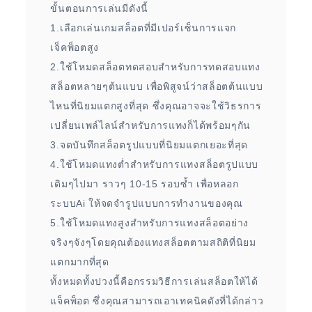
ขั้นตอนการเล่นมีดังนี้
1.เลือกเล่นเกมสล็อตที่มีเปอร์เซ็นการแจก
เจ็คพ็อตสูง
2.ใช้โหมดสล็อตทดสอบสำหรับการทดสอบแทง
สล็อตหลายๆต้นแบบ เพื่อพิสูจน์ว่าสล็อตต้นแบบ
ไหนที่นิยมแตกสูงที่สุด ซึ่งคุณอาจจะใช้วิธรการ
เปลี่ยนเพล์ไลน์สำหรับการแทงก็ได้พร้อมๆกัน
3.จดบันทึกสล็อตรูปแบบที่นิยมแตกเยอะที่สุด
4.ใช้โหมดแทงต่ำสำหรับการแทงสล็อตรูปแบบ
เดิมๆไปมา ราวๆ 10-15 รอบซ้ำ เพื่อหลอก
ระบบAi ให้จดจำรูปแบบการทำงานของคุณ
5.ใช้โหมดแทงสูงสำหรับการแทงสล็อตอย่าง
จริงๆจังๆโดยคุณต้องแทงสล็อตตามสถิติที่นิยม
แตกมากที่สุด
ทั้งหมดทั้งปวงนี้คือกรรมวิธีการเล่นสล็อตให้ได้
แจ็คพ็อต ซึ่งคุณสามารถเอาเทคนิคดังที่ได้กล่าว