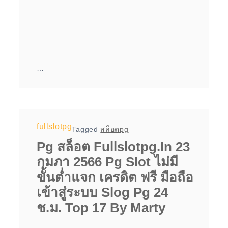
…
fullslotpg
Tagged
สล็อตpg
Pg สล็อต Fullslotpg.in 23
กุมภา 2566 Pg Slot ไม่มี
ขั้นต่ำแจก เครดิต ฟรี มือถือ
เข้าสู่ระบบ Slog Pg 24
ช.ม. Top 17 By Marty