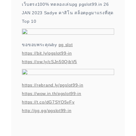
เว็บตรง100% ทดลองเล่นpg pgslot99.in 26
JAN 2023 Sadye คาสิโน สล็อตpgมาแรงที่สุด
Top 10
ขอขอบพระคุณby
pg slot
https://bit.ly/pgslot99-in
https://ow.ly/cSJn50QibV5
https://rebrand.ly/pgslot99-in
https://wow.in.th/pgslot99-in
https://t.co/dG7SYO5vFv
http://gg.gg/pgslot99-in