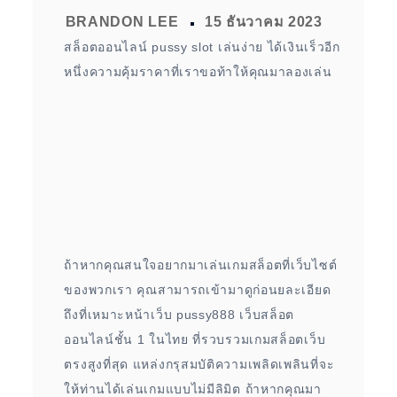
สล็อตออนไลน์ pussy slot เล่นง่าย ได้เงินเร็วอีก
หนึ่งความคุ้มราคาที่เราขอท้าให้คุณมาลองเล่น
ถ้าหากคุณสนใจอยากมาเล่นเกมสล็อตที่เว็บไซต์
ของพวกเรา คุณสามารถเข้ามาดูก่อนยละเอียด
ถึงที่เหมาะหน้าเว็บ pussy888 เว็บสล็อต
ออนไลน์ชั้น 1 ในไทย ที่รวบรวมเกมสล็อตเว็บ
ตรงสูงที่สุด แหล่งกรุสมบัติความเพลิดเพลินที่จะ
ให้ท่านได้เล่นเกมแบบไม่มีลิมิต ถ้าหากคุณมา