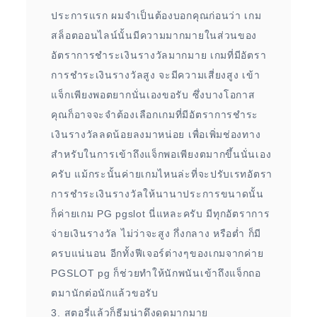
ประการแรก ผมจำเป็นต้องบอกคุณก่อนว่า เกม
สล็อตออนไลน์นั้นมีความมากมายในส่วนของ
อัตราการชำระเงินรางวัลมากมาย เกมที่มีอัตรา
การชำระเงินรางวัลสูง จะมีความเสี่ยงสูง เข้า
แจ็กเพียงพอตยากนั่นเองขอรับ ซึ่งบางโอกาส
คุณก็อาจจะจำต้องเลือกเกมที่มีอัตราการชำระ
เงินรางวัลลดน้อยลงมาหน่อย เพื่อเพิ่มช่องทาง
สำหรับในการเข้าถึงแจ็กพอเพียงตมากขึ้นนั่นเอง
ครับ แม้กระนั้นค่ายเกมไหนล่ะที่จะปรับเรทอัตรา
การชำระเงินรางวัลให้นานาประการขนาดนั้น
ก็ค่ายเกม PG pgslot นี่แหละครับ มีทุกอัตราการ
จ่ายเงินรางวัล ไม่ว่าจะสูง กึ่งกลาง หรือต่ำ ก็มี
ครบแน่นอน อีกทั้งฟีเจอร์ต่างๆของเกมจากค่าย
PGSLOT pg ก็ช่วยทำให้นักพนันเข้าถึงแจ็กถอ
ตมานักต่อนักแล้วขอรับ
3. สตอรี่แล้วก็ธีมน่าดึงดูดมากมาย