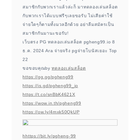
สมาชิกกับพวกเราแล้วล่ะก็ มาทดลองเล่นสล็อต
กับพวกเราได้แบบฟรีๆเลยขอรับ ไม่เสียค่าใช้
จ่ายใดๆก็ตามทั้งมวลอีกด้วย อย่าลืมสมัครเป็น
สมาชิกกันมานะขอรับ!
เว็บตรง PG ทดลองเล่นสล็อต pgheng99.io 8
ธ.ค. 2024 Ara จ่ายจริง pgจ่ายโบนัสเยอะ Top
22
ขอขอบคุณby
ทดลองเล่นสล็อต
https://gg.gg/pgheng99
https://is.gd/pgheng99_io
https://t.co/snBbK4621X
https://wow.in.th/pgheng99
https://ow.ly/4mxk50QkUP
hhttps://bit.ly/pgheng-99