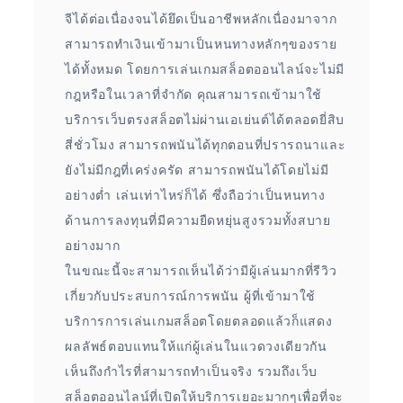
จีได้ต่อเนื่องจนได้ยึดเป็นอาชีพหลักเนื่องมาจาก
สามารถทำเงินเข้ามาเป็นหนทางหลักๆของราย
ได้ทั้งหมด โดยการเล่นเกมสล็อตออนไลน์จะไม่มี
กฎหรือในเวลาที่จำกัด คุณสามารถเข้ามาใช้
บริการเว็บตรงสล็อตไม่ผ่านเอเย่นต์ได้ตลอดยี่สิบ
สี่ชั่วโมง สามารถพนันได้ทุกตอนที่ปรารถนาและ
ยังไม่มีกฎที่เคร่งครัด สามารถพนันได้โดยไม่มี
อย่างต่ำ เล่นเท่าไหร่ก็ได้ ซึ่งถือว่าเป็นหนทาง
ด้านการลงทุนที่มีความยืดหยุ่นสูงรวมทั้งสบาย
อย่างมาก
ในขณะนี้จะสามารถเห็นได้ว่ามีผู้เล่นมากที่รีวิว
เกี่ยวกับประสบการณ์การพนัน ผู้ที่เข้ามาใช้
บริการการเล่นเกมสล็อตโดยตลอดแล้วก็แสดง
ผลลัพธ์ตอบแทนให้แก่ผู้เล่นในแวดวงเดียวกัน
เห็นถึงกำไรที่สามารถทำเป็นจริง รวมถึงเว็บ
สล็อตออนไลน์ที่เปิดให้บริการเยอะมากๆเพื่อที่จะ