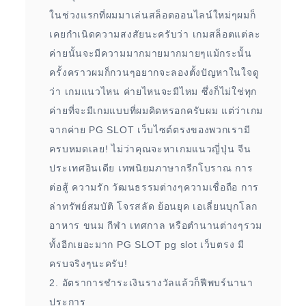
ในช่วงแรกที่ผมมาเล่นสล็อตออนไลน์ใหม่ๆผมก็
เคยกำเนิดความสงสัยนะครับว่า เกมสล็อตแต่ละ
ค่ายนั้นจะมีความมากมายมากมายๆแม้กระนั้น
ครั้งคราวผมก็กวนๆอยากจะลองตั้งปัญหาในใจดู
ว่า เกมแนวไหน ค่ายไหนจะมีไหม ซึ่งก็ไม่ใช่ทุก
ค่ายที่จะมีเกมแบบที่ผมคิดหรอกครับผม แต่ว่าเกม
จากค่าย PG SLOT เว็บไซต์ตรงของพวกเรามี
ครบหมดเลย! ไม่ว่าคุณจะหาเกมแนวญี่ปุ่น จีน
ประเทศอินเดีย เทพนิยมภาษากรีกโบราณ การ
ต่อสู้ ความรัก วัฒนธรรมต่างๆความเชื่อถือ การ
ล่าทรัพย์สมบัติ โจรสลัด ย้อนยุค เอเลี่ยนบุกโลก
อาหาร ขนม กีฬา เทศกาล หรือตำนานต่างๆรวม
ทั้งอีกเยอะมาก PG SLOT pg slot เว็บตรง มี
ครบจริงๆนะครับ!
2. อัตราการชำระเงินรางวัลแล้วก็ฟีพบร์นานา
ประการ