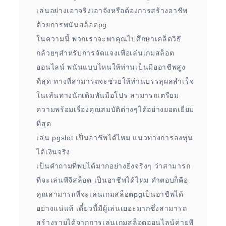
เล่นอย่างเอาจริงเอาจังหรือต้องการสร้างอาชีพ
ด้วยการพนัน
สล็อตpg
ในความนี้ พวกเราจะพาคุณไปศึกษาเคล็ดวิธี
กล้วยๆสำหรับการจัดแจงเพื่อเล่นเกมสล็อต
ออนไลน์ พนันแบบไหนให้ท่านเป็นมืออาชีพสูง
ที่สุด ทางที่สามารถจะช่วยให้ท่านบรรลุผลสำเร็จ
ในเส้นทางนักเดิมพันมือโปร สามารถเตรียม
ความพร้อมเรื่องคุณสมบัติต่างๆได้อย่างยอดเยี่ยม
ที่สุด
เล่น pgslot เป็นอาชีพได้ไหม แนวทางการลงทุน
ได้เงินจริง
เป็นคำถามที่พบได้มากอย่างยิ่งจริงๆ ว่าสามารถ
ที่จะเล่นพีจีสล็อต เป็นอาชีพได้ไหม คำตอบก็คือ
คุณสามารถที่จะเล่นเกมสล็อตpgเป็นอาชีพได้
อย่างแน่แท้ เดี๋ยวนี้มีผู้เล่นเยอะมากซึ่งสามารถ
สร้างรายได้จากการเล่นเกมสล็อตออนไลน์ค่ายพี