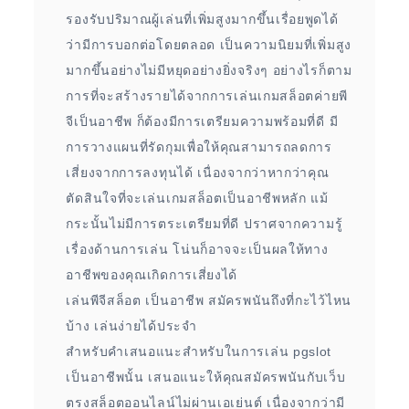
รองรับปริมาณผู้เล่นที่เพิ่มสูงมากขึ้นเรื่อยพูดได้
ว่ามีการบอกต่อโดยตลอด เป็นความนิยมที่เพิ่มสูง
มากขึ้นอย่างไม่มีหยุดอย่างยิ่งจริงๆ อย่างไรก็ตาม
การที่จะสร้างรายได้จากการเล่นเกมสล็อตค่ายพี
จีเป็นอาชีพ ก็ต้องมีการเตรียมความพร้อมที่ดี มี
การวางแผนที่รัดกุมเพื่อให้คุณสามารถลดการ
เสี่ยงจากการลงทุนได้ เนื่องจากว่าหากว่าคุณ
ตัดสินใจที่จะเล่นเกมสล็อตเป็นอาชีพหลัก แม้
กระนั้นไม่มีการตระเตรียมที่ดี ปราศจากความรู้
เรื่องด้านการเล่น โน่นก็อาจจะเป็นผลให้ทาง
อาชีพของคุณเกิดการเสี่ยงได้
เล่นพีจีสล็อต เป็นอาชีพ สมัครพนันถึงที่กะไว้ไหน
บ้าง เล่นง่ายได้ประจำ
สำหรับคำเสนอแนะสำหรับในการเล่น pgslot
เป็นอาชีพนั้น เสนอแนะให้คุณสมัครพนันกับเว็บ
ตรงสล็อตออนไลน์ไม่ผ่านเอเย่นต์ เนื่องจากว่ามี