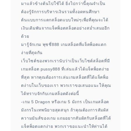
มาแล้วข้างต้นไปใช้ได้ ยิ่งไปกว่านี้คุณจำเป็น
ต้องรู้จักการบริหารเงินรวมทั้งอดทนศึกษา
ต้นแบบการแตกสล็อตแบบใหม่ๆเพื่อที่คุณจะได้
เงินเดิมพันจากแจ็คพ็อตสล็อตอย่างสม่ำเสมออีก
ด้วย
มารู้จักเกม พุชชี่888 เกมสล็อตที่แจ็คพ็อตแตก
ง่ายที่สุดกัน
เว็บไซต์ของพวกเรานับว่าเป็นเว็บไซต์สล็อตที่มี
เกมสล็อต pussy888 ที่เล่นแล้วได้แจ็คพ็อตง่าย
ที่สุด หากคุณต้องการเล่นเกมสล็อตที่ได้แจ็คพ็อ
ตง่าบในเว็บของเรา พวกเราขอเสนอแนะให้คุณ
ได้ทราบจักกับเกมสล็อตดังต่อนี้
-เกม 5 Dragon หรือเกม 5 มังกร เป็นเกมสล็อต
มังกรในเทพนิยายสุดสนุก ถ้าคุณต้องการสัมผัส
ความมันส์ของเกม แถมอยากสัมผัสกับสล็อตที่ได้
แจ็คพ็อตแตกง่าย พวกเราขอแนะนำให้ท่านได้