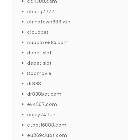
cc11388.com
chang7777
chinatown888.win
cloudbet
cupcake88x.com
debet slot
debet slot
Doomovie
dr888
dr888bet.com
ek4567.com
enjoy24.fun
etbet16888.com
eu369clubs.com