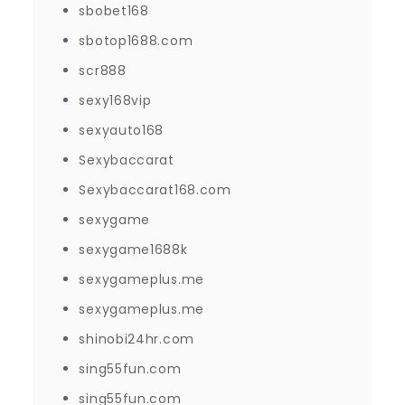
sbobet168
sbotop1688.com
scr888
sexy168vip
sexyauto168
Sexybaccarat
Sexybaccarat168.com
sexygame
sexygame1688k
sexygameplus.me
sexygameplus.me
shinobi24hr.com
sing55fun.com
sing55fun.com