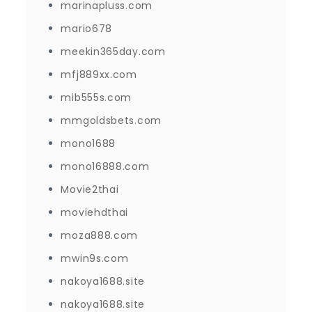
marinapluss.com
mario678
meekin365day.com
mfj889xx.com
mib555s.com
mmgoldsbets.com
mono1688
mono16888.com
Movie2thai
moviehdthai
moza888.com
mwin9s.com
nakoya1688.site
nakoya1688.site