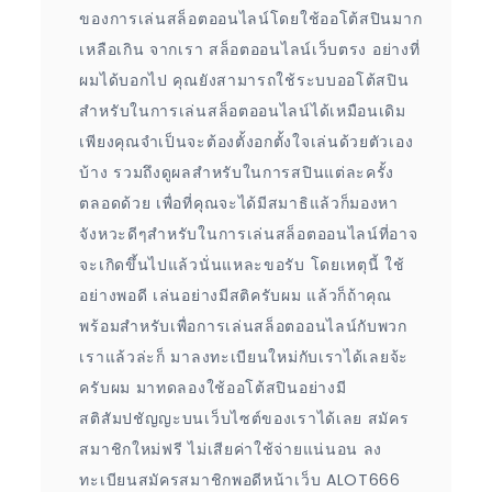
ของการเล่นสล็อตออนไลน์โดยใช้ออโต้สปินมาก
เหลือเกิน จากเรา สล็อตออนไลน์เว็บตรง อย่างที่
ผมได้บอกไป คุณยังสามารถใช้ระบบออโต้สปิน
สำหรับในการเล่นสล็อตออนไลน์ได้เหมือนเดิม
เพียงคุณจำเป็นจะต้องตั้งอกตั้งใจเล่นด้วยตัวเอง
บ้าง รวมถึงดูผลสำหรับในการสปินแต่ละครั้ง
ตลอดด้วย เพื่อที่คุณจะได้มีสมาธิแล้วก็มองหา
จังหวะดีๆสำหรับในการเล่นสล็อตออนไลน์ที่อาจ
จะเกิดขึ้นไปแล้วนั่นแหละขอรับ โดยเหตุนี้ ใช้
อย่างพอดี เล่นอย่างมีสติครับผม แล้วก็ถ้าคุณ
พร้อมสำหรับเพื่อการเล่นสล็อตออนไลน์กับพวก
เราแล้วล่ะก็ มาลงทะเบียนใหม่กับเราได้เลยจ้ะ
ครับผม มาทดลองใช้ออโต้สปินอย่างมี
สติสัมปชัญญะบนเว็บไซต์ของเราได้เลย สมัคร
สมาชิกใหม่ฟรี ไม่เสียค่าใช้จ่ายแน่นอน ลง
ทะเบียนสมัครสมาชิกพอดีหน้าเว็บ ALOT666