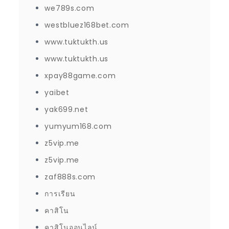
we789s.com
westbluez168bet.com
www.tuktukth.us
www.tuktukth.us
xpay88game.com
yaibet
yak699.net
yumyum168.com
z5vip.me
z5vip.me
zaf888s.com
การเรียน
คาสิโน
คาสิโนออนไลน์