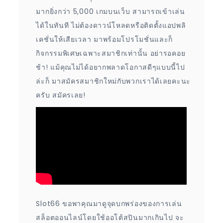
มากยิ่งกว่า 5,000 เกมบนเว็บ สามารถเข้าเล่น
ได้ในทันที ไม่ต้องดาวน์โหลดหรือติดตั้งแอปพลิ
เคชั่นให้เสียเวลา มาพร้อมโปรโมชั่นและก็
กิจกรรมพิเศษเฉพาะสมาชิกเท่านั้น อย่ารอคอย
ช้า! แม้คุณไม่ได้อยากพลาดโอกาสดีๆแบบนี้ไป
ล่ะก็ มาสมัครสมาชิกใหม่กับพวกเราได้เลยคะนะ
ครับ สมัครเลย!
Slot66 ขอพาคุณมาดูจุดบกพร่องของการเล่น
สล็อตออนไลน์โดยใช้ออโต้สปินมากเกินไป จะ