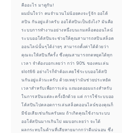
คืออะไร มาดูกัน!
ผมมั่นใจว่า คนจำนวนไม่น้อยคงจะรู้จัก ออโต้
สปิน กันอยู่แล้วครับ ออโต้สปินเป็นยังไง? มันคือ
ระบบการทำงานอย่างหนึ่งบนเกมสล็อตออนไลน์
ระบบออโต้สปินจะช่วยให้คุณสามารถสปินสล็อต
ออนไลน์นั้นๆได้ง่ายๆ สามารถตั้งค่าได้ด้วยว่า
คุณจะให้สปินกี่ครั้ง ซึ่งคุณสามารถกดหยุดได้ทุก
เวลา จำต้องบอกเลยว่า กว่า 90% ของคนเล่น
slot66 อย่างไรก็จำต้องเคยใช้ระบบออโต้สปิ
นกันอยู่แล้วนะครับ ด้วยเหตุว่ามันช่วยประหยัด
เวลาสำหรับเพื่อการเล่น แถมอดออมแรงสำหรับ
ในการสปินแต่ละครั้งอีกด้วย แต่ การใช้ระบบออ
โต้สปินไปตลอดการเล่นสล็อตออนไลน์ของคุณก็
มีข้อเสียเช่นกันครับผม ถ้าเกิดคุณใช้งานระบบ
ออโต้สปินมากเกินไป ผมบอกเลยว่า จะได้
ผลกระทบในด้านที่เสียหายมากกว่าดีแน่นอน ซึ่ง