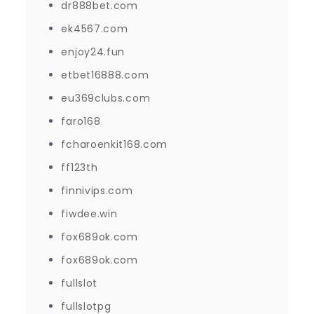
dr888bet.com
ek4567.com
enjoy24.fun
etbet16888.com
eu369clubs.com
faro168
fcharoenkit168.com
ff123th
finnivips.com
fiwdee.win
fox689ok.com
fox689ok.com
fullslot
fullslotpg