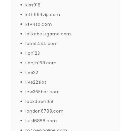
kiss918
kitti999vip.com
ktv4sd.com
lalikabetsgame.com
lcbet444.com
lion123
lionth168.com
live22
live22slot
lnw365bet.com
lockdown168
london6789.com
luis16888.com
m4newonline.com