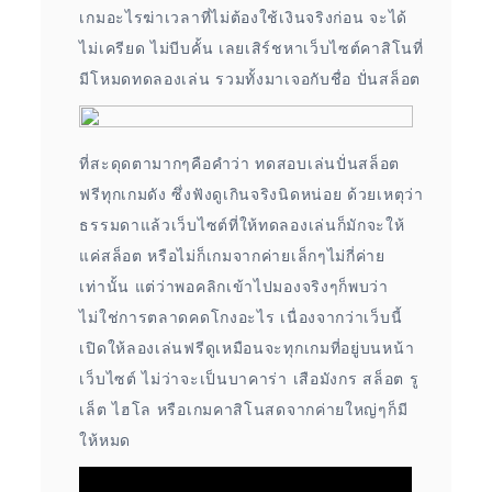
เกมอะไรฆ่าเวลาที่ไม่ต้องใช้เงินจริงก่อน จะได้
ไม่เครียด ไม่บีบคั้น เลยเสิร์ชหาเว็บไซต์คาสิโนที่
มีโหมดทดลองเล่น รวมทั้งมาเจอกับชื่อ ปั่นสล็อต
ที่สะดุดตามากๆคือคำว่า ทดสอบเล่นปั่นสล็อต
ฟรีทุกเกมดัง ซึ่งฟังดูเกินจริงนิดหน่อย ด้วยเหตุว่า
ธรรมดาแล้วเว็บไซต์ที่ให้ทดลองเล่นก็มักจะให้
แค่สล็อต หรือไม่ก็เกมจากค่ายเล็กๆไม่กี่ค่าย
เท่านั้น แต่ว่าพอคลิกเข้าไปมองจริงๆก็พบว่า
ไม่ใช่การตลาดคดโกงอะไร เนื่องจากว่าเว็บนี้
เปิดให้ลองเล่นฟรีดูเหมือนจะทุกเกมที่อยู่บนหน้า
เว็บไซต์ ไม่ว่าจะเป็นบาคาร่า เสือมังกร สล็อต รู
เล็ต ไฮโล หรือเกมคาสิโนสดจากค่ายใหญ่ๆก็มี
ให้หมด