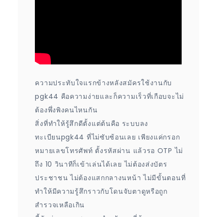
ความประทับใจแรกข้างหลังสมัครใช้งานกับ
pgk44 คือความง่ายและก็ความเร็วที่เกือบจะไม่
ต้องพึ่งพิงคนไหนกัน
สิ่งที่ทำให้รู้สึกดีตั้งแต่ต้นคือ ระบบลง
ทะเบียนpgk44 ที่ไม่ซับซ้อนเลย เพียงแค่กรอก
หมายเลขโทรศัพท์ ตั้งรหัสผ่าน แล้วรอ OTP ไม่
ถึง 10 วินาทีก็เข้าเล่นได้เลย ไม่ต้องส่งบัตร
ประชาชน ไม่ต้องแสกกลางนหน้า ไม่มีขั้นตอนที่
ทำให้มีความรู้สึกราวกับโดนจับตาดูหรือถูก
สำรวจเหลือเกิน