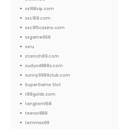
ss168vip.com
ssc168.com
ssc915casino.com
ssgame666
ssru
starrich99.com
sudyod888s.com
sunny9999club.com
SuperGame Slot
t88golds.com
tangtem168
teenoi888
temmax69