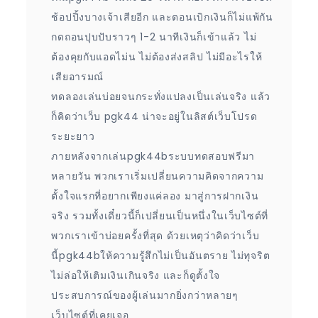
ช้อปปิ้งบางเจ้าเสียอีก และตอนเบิกเงินก็ไม่แพ้กัน
กดถอนปุบปับราวๆ 1-2 นาทีเงินก็เข้าแล้ว ไม่
ต้องคุยกับแอดไม่น ไม่ต้องส่งสลิป ไม่มีอะไรให้
เสียอารมณ์
ทดลองเล่นบ่อยจนกระทั่งแปลงเป็นเล่นจริง แล้ว
ก็คิดว่าเว็บ pgk44 น่าจะอยู่ในลิสต์เว็บโปรด
ระยะยาว
ภายหลังจากเล่นpgk44bระบบทดสอบฟรีมา
หลายวัน พวกเราเริ่มเปลี่ยนความคิดจากความ
ตั้งใจแรกที่อยากเพียงแค่ลอง มาสู่การฝากเงิน
จริง รวมทั้งเดี๋ยวนี้ก็เปลี่ยนเป็นหนึ่งในเว็บไซต์ที่
พวกเราเข้าบ่อยครั้งที่สุด ด้วยเหตุว่าคิดว่าเว็บ
นี้pgk44bให้ความรู้สึกไม่เป็นอันตราย ไม่ทุจริต
ไม่ล่อให้เติมเงินเกินจริง และก็ดูตั้งใจ
ประสบการณ์ของผู้เล่นมากยิ่งกว่าหลายๆ
เว็บไซต์ที่เคยเจอ