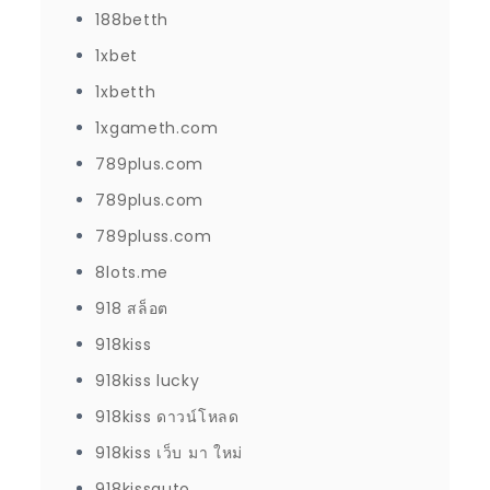
188betth
1xbet
1xbetth
1xgameth.com
789plus.com
789plus.com
789pluss.com
8lots.me
918 สล็อต
918kiss
918kiss lucky
918kiss ดาวน์โหลด
918kiss เว็บ มา ใหม่
918kissauto