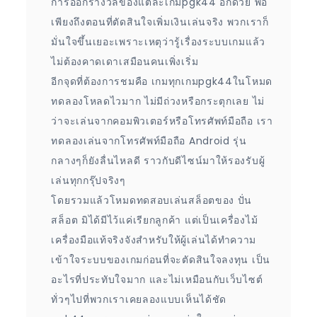
การออกรางวัลของแต่ละเกมpgk44 อีกด้วย พอ
เพียงถึงตอนที่ตัดสินใจเพิ่มเงินเล่นจริง พวกเราก็
มั่นใจขึ้นเยอะเพราะเหตุว่ารู้เรื่องระบบเกมแล้ว
ไม่ต้องคาดเดาเสมือนคนเพิ่งเริ่ม
อีกจุดที่ต้องการชมคือ เกมทุกเกมpgk44ในโหมด
ทดลองโหลดไวมาก ไม่มีถ่วงหรือกระตุกเลย ไม่
ว่าจะเล่นจากคอมพิวเตอร์หรือโทรศัพท์มือถือ เรา
ทดลองเล่นจากโทรศัพท์มือถือ Android รุ่น
กลางๆก็ยังลื่นไหลดี ราวกับดีไซน์มาให้รองรับผู้
เล่นทุกกรุ๊ปจริงๆ
โดยรวมแล้วโหมดทดสอบเล่นสล็อตของ ปั่น
สล็อต มิได้มีไว้แค่เรียกลูกค้า แต่เป็นเครื่องไม้
เครื่องมือแท้จริงจังสำหรับให้ผู้เล่นได้ทำความ
เข้าใจระบบของเกมก่อนที่จะตัดสินใจลงทุน เป็น
อะไรที่ประทับใจมาก และไม่เหมือนกับเว็บไซต์
ทั่วๆไปที่พวกเราเคยลองแบบเห็นได้ชัด