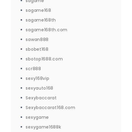
sagame
sagame168
sagame168th
sagame168th.com
sawan888
sbobet168
sbotop1688.com
scr888
sexy168vip
sexyauto168
Sexybaccarat
Sexybaccarat168.com
sexygame
sexygame1688k