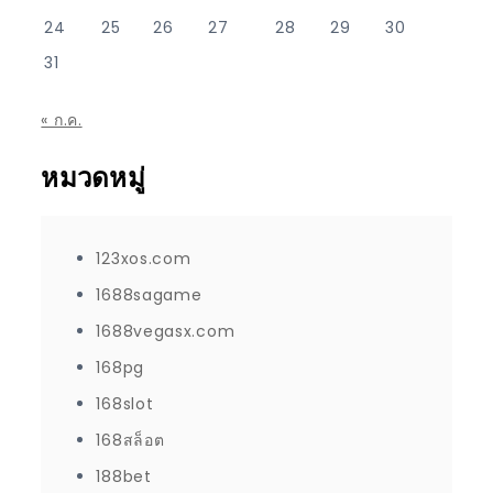
24
25
26
27
28
29
30
31
« ก.ค.
หมวดหมู่
123xos.com
1688sagame
1688vegasx.com
168pg
168slot
168สล็อต
188bet