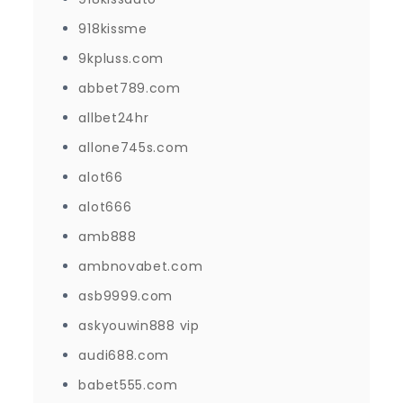
918kissme
9kpluss.com
abbet789.com
allbet24hr
allone745s.com
alot66
alot666
amb888
ambnovabet.com
asb9999.com
askyouwin888 vip
audi688.com
babet555.com