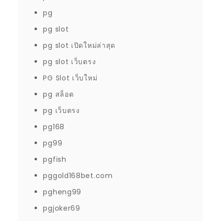
pg
pg slot
pg slot เปิดใหม่ล่าสุด
pg slot เว็บตรง
PG Slot เว็บใหม่
pg สล็อต
pg เว็บตรง
pg168
pg99
pgfish
pggold168bet.com
pgheng99
pgjoker69