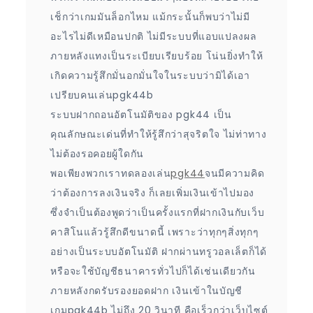
เช็กว่าเกมมันล็อกไหม แม้กระนั้นก็พบว่าไม่มี
อะไรไม่ดีเหมือนปกติ ไม่มีระบบที่แอบแปลงผล
ภายหลังแทงเป็นระเบียบเรียบร้อย โน่นยิ่งทำให้
เกิดความรู้สึกมั่นอกมั่นใจในระบบว่ามิได้เอา
เปรียบคนเล่นpgk44b
ระบบฝากถอนอัตโนมัติของ pgk44 เป็น
คุณลักษณะเด่นที่ทำให้รู้สึกว่าสุจริตใจ ไม่ท่าทาง
ไม่ต้องรอคอยผู้ใดกัน
พอเพียงพวกเราทดลองเล่น
pgk44
จนมีความคิด
ว่าต้องการลงเงินจริง ก็เลยเพิ่มเงินเข้าไปมอง
ซึ่งจำเป็นต้องพูดว่าเป็นครั้งแรกที่ฝากเงินกับเว็บ
คาสิโนแล้วรู้สึกดีขนาดนี้ เพราะว่าทุกๆสิ่งทุกๆ
อย่างเป็นระบบอัตโนมัติ ฝากผ่านทรูวอลเล็ตก็ได้
หรือจะใช้บัญชีธนาคารทั่วไปก็ได้เช่นเดียวกัน
ภายหลังกดรับรองยอดฝาก เงินเข้าในบัญชี
เกมpgk44b ไม่ถึง 20 วินาที คือเร็วกว่าเว็บไซต์