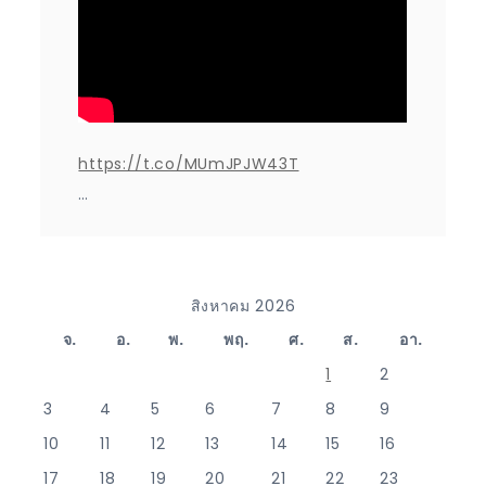
https://t.co/MUmJPJW43T
…
สิงหาคม 2026
จ.
อ.
พ.
พฤ.
ศ.
ส.
อา.
1
2
3
4
5
6
7
8
9
10
11
12
13
14
15
16
17
18
19
20
21
22
23