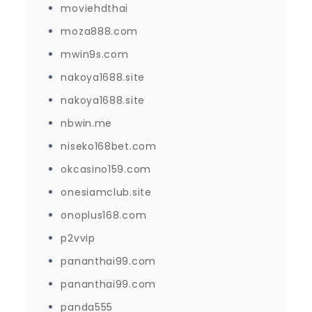
moviehdthai
moza888.com
mwin9s.com
nakoya1688.site
nakoya1688.site
nbwin.me
niseko168bet.com
okcasino159.com
onesiamclub.site
onoplus168.com
p2vvip
pananthai99.com
pananthai99.com
panda555