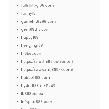
fullslotpg168.com
funny18
gamehit8888.com
gem99ths.com
happy168
hengjing168
hi6bet.com
https://sretthi99.bet/enter/
https://www.mfj889xx.com/
hubbet168.com
hydra888 เครดิตฟรี
ib888pro.bet
infyplus888.com