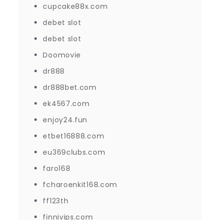
cupcake88x.com
debet slot
debet slot
Doomovie
dr888
dr888bet.com
ek4567.com
enjoy24.fun
etbet16888.com
eu369clubs.com
faro168
fcharoenkit168.com
ff123th
finnivips.com