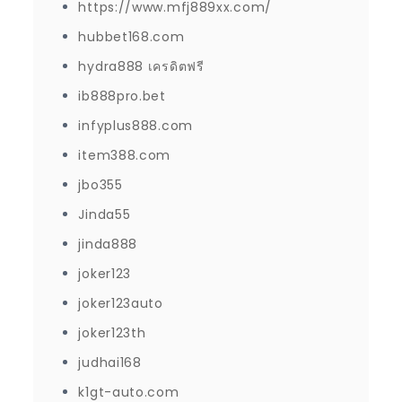
https://www.mfj889xx.com/
hubbet168.com
hydra888 เครดิตฟรี
ib888pro.bet
infyplus888.com
item388.com
jbo355
Jinda55
jinda888
joker123
joker123auto
joker123th
judhai168
k1gt-auto.com