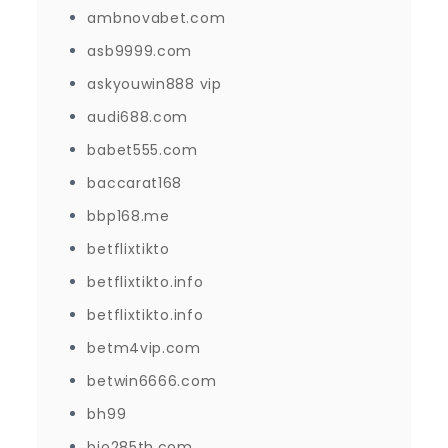
ambnovabet.com
asb9999.com
askyouwin888 vip
audi688.com
babet555.com
baccarat168
bbp168.me
betflixtikto
betflixtikto.info
betflixtikto.info
betm4vip.com
betwin6666.com
bh99
bio285th.com