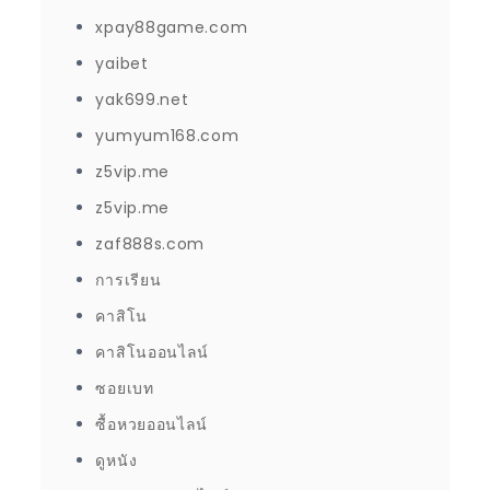
xpay88game.com
yaibet
yak699.net
yumyum168.com
z5vip.me
z5vip.me
zaf888s.com
การเรียน
คาสิโน
คาสิโนออนไลน์
ซอยเบท
ซื้อหวยออนไลน์
ดูหนัง