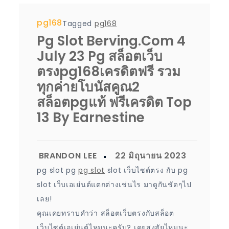
pg168
Tagged
pg168
Pg Slot Berving.com 4
July 23 Pg สล็อตเว็บ
ตรงpg168เครดิตฟรี รวม
ทุกค่ายโบนัสคูณ2
สล็อตpgแท้ ฟรีเครดิต Top
13 By Earnestine
pg slot pg
pg slot
slot เว็บไซต์ตรง กับ pg
slot เว็บเอเย่นต์แตกต่างเช่นไร มาดูกันชัดๆไป
เลย!
คุณเคยทราบคำว่า สล็อตเว็บตรงกับสล็อต
เว็บไซต์เอเย่นต์ไหมนะครับ? เคยสงสัยไหมนะ