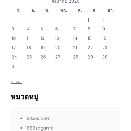
สิงหาคม 2026
จ.
อ.
พ.
พฤ.
ศ.
ส.
อา.
1
2
3
4
5
6
7
8
9
10
11
12
13
14
15
16
17
18
19
20
21
22
23
24
25
26
27
28
29
30
31
« ก.ค.
หมวดหมู่
123xos.com
1688sagame