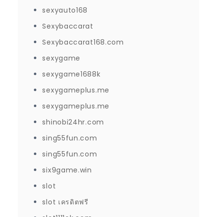
sexyauto168
Sexybaccarat
Sexybaccarat168.com
sexygame
sexygame1688k
sexygameplus.me
sexygameplus.me
shinobi24hr.com
sing55fun.com
sing55fun.com
six9game.win
slot
slot เครดิตฟรี