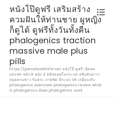
Skip
หนังโป๊ดูฟรี เสริมสร้าง
to
ควมฝันให้ท่านชาย ผูหญิง
content
ก็ดูได้ ดูฟรีทั้งวันทั้งคืน
phalogenics traction
massive male plus
pills
https://penishealthlife.net หนังโป๊ ดูฟรี เย็ดสด
uncen หนัง R หนัง X คลิปหลุดในกระแส คลิปลับดารา
หลุดตามข่าว ริมสระ ภาพชัด มีระบบ VR เสมือนจริง
phalogenics exercises phalogenics review what
is phalogenics does phalogenics work