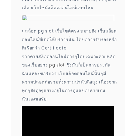
เลือกเว็บไซต์สล็อตออนไลน์แบบไหน
• สล็อต pg slot เว็บไซต์ตรง หมายถึง เว็บสล็อต
ออนไลน์ที่เปิดให้บริการนั้น ได้ขอการรับรองหรือ
ที่เรียกว่า Certificate
จากค่ายสล็อตออนไลน์ต่างๆโดยเฉพาะค่ายหลัก
ของเว็บอย่าง
pg slot
ซึ่งมันก็เป็นการประกัน
นั่นแหละขอรับว่า เว็บสล็อตออนไลน์นั้นๆมี
ความปลอดภัยรวมทั้งความน่านับถือสูง เนื่องจาก
ทุกๆสิ่งทุกๆอย่างอยู่ในการดูแลของค่ายเกม
นั่นเองขอรับ