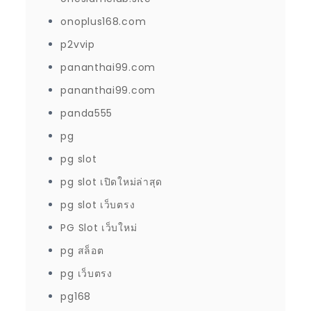
onoplus168.com
p2vvip
pananthai99.com
pananthai99.com
panda555
pg
pg slot
pg slot เปิดใหม่ล่าสุด
pg slot เว็บตรง
PG Slot เว็บใหม่
pg สล็อต
pg เว็บตรง
pg168