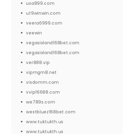
usa899.com
ut9winwin.com
veera6999.com
veewin
vegasisland168bet.com
vegasisland168bet.com
ver888.vip
vipmgm8.net
visdomm.com
vvip16688.com
we789s.com
westbluez168bet.com
www.tuktukth.us
www.tuktukth.us