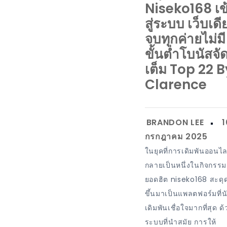
Niseko168 เข
สู่ระบบ เว็บเดี
จบทุกค่ายไม่มี
ขั้นต่ำโบนัสจั
เต็ม Top 22 B
Clarence
ในยุคที่การเดิมพันออนไล
กลายเป็นหนึ่งในกิจกรรม
ยอดฮิต niseko168 สะดุ
ขึ้นมาเป็นแพลตฟอร์มที่น
เดิมพันเชื่อใจมากที่สุด ด้
ระบบที่นำสมัย การให้