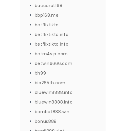
baccarat168
bbp168.me
betflixtikto
betflixtikto.info
betflixtikto.info
betm4vip.com
betwin6666.com
bh99
bio285th.com
bluewin8888.info
bluewin8888.info
bombet888.win
bonus888