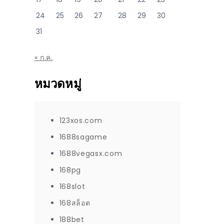
24
25
26
27
28
29
30
31
« ก.ค.
หมวดหมู่
123xos.com
1688sagame
1688vegasx.com
168pg
168slot
168สล็อต
188bet