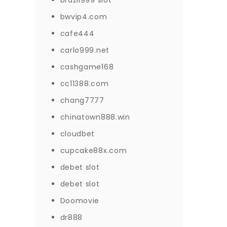
brazil999 slot
bwvip4.com
cafe444
carlo999.net
cashgame168
cc11388.com
chang7777
chinatown888.win
cloudbet
cupcake88x.com
debet slot
debet slot
Doomovie
dr888