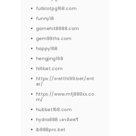
fullslotpg168.com
funny18
gamehit8888.com
gem99ths.com
happy168
hengjing168
hi6bet.com
https://sretthi99.bet/ent
er/
https://www.mfj889xx.co
m/
hubbet168.com
hydra888 เครดิตฟรี
ib888pro.bet