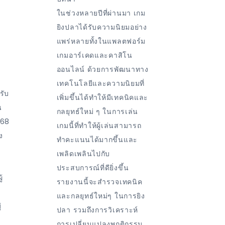
ในช่วงหลายปีที่ผ่านมา เกม
ยิงปลาได้รับความนิยมอย่าง
แพร่หลายทั้งในแพลตฟอร์ม
เกมอาร์เคดและคาสิโน
ออนไลน์ ด้วยการพัฒนาทาง
เทคโนโลยีและความนิยมที่
รับ
เพิ่มขึ้นได้ทำให้มีเทคนิคและ
น
กลยุทธ์ใหม่ ๆ ในการเล่น
168
เกมนี้ที่ทำให้ผู้เล่นสามารถ
ง
ทำคะแนนได้มากขึ้นและ
เพลิดเพลินไปกับ
ประสบการณ์ที่ดียิ่งขึ้น
้
รายงานนี้จะสำรวจเทคนิค
และกลยุทธ์ใหม่ๆ ในการยิง
่
ปลา รวมถึงการวิเคราะห์
อ
การเปลี่ยนแปลงพฤติกรรม