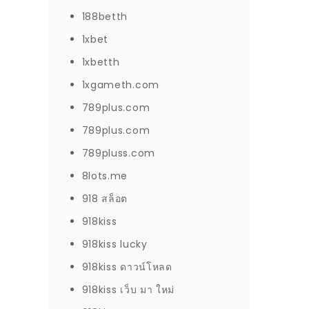
188betth
1xbet
1xbetth
1xgameth.com
789plus.com
789plus.com
789pluss.com
8lots.me
918 สล็อต
918kiss
918kiss lucky
918kiss ดาวน์โหลด
918kiss เว็บ มา ใหม่