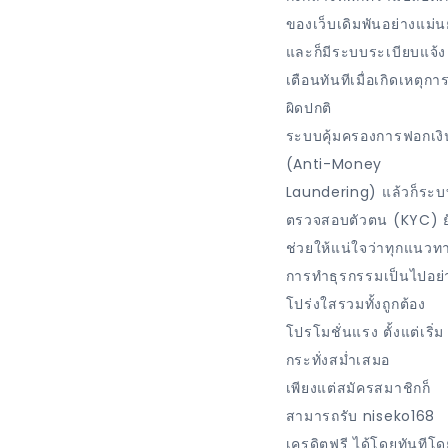
ของเว็บเดิมพันอย่างแม่
และก็มีระบบระเบียบแจ้ง
เตือนทันทีเมื่อเกิดเหตุกา
ผิดปกติ
ระบบคุ้มครองการฟอกเงิ
(Anti-Money
Laundering) แล้วก็ระบ
ตรวจสอบตัวตน (KYC) ย
ช่วยให้แน่ใจว่าทุกแนวท
การทำธุรกรรมเป็นไปอย่
โปร่งใสรวมทั้งถูกต้อง
โปรโมชั่นแรง ตั้งแต่เริ่ม
กระทั่งสม่ำเสมอ
เพียงแต่สมัครสมาชิกก็
สามารถรับ niseko168
เครดิตฟรี ได้โดยทันทีโด