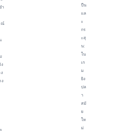
ปืน
นยำ
แล
ะ
รณ์
กร
ะสุ
น
น:
ใน
บ
เก
ัง
ม
าง
ยิง
าง
ปล
า
สมั
ย
ให
ม่
ย