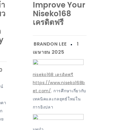
้า
Improve Your
ยว
Niseko168
เครดิตฟรี
ด
y
niseko168 เครดิตฟรี
https://www.niseko168b
น์
et.com/
. การศึกษาเกี่ยวกับ
เทคนิคและกลยุทธ์ใหม่ใน
ดตา
การยิงปลา
ัก
วย
บทนำ