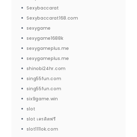
Sexybaccarat
Sexybaccarat168.com
sexygame
sexygame1688k
sexygameplus.me
sexygameplus.me
shinobi24hr.com
sing55fun.com
sing55fun.com
six9game.win
slot
slot เครดิตฟรี
slot1111ok.com