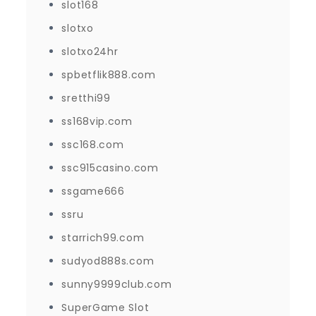
slot168
slotxo
slotxo24hr
spbetflik888.com
sretthi99
ss168vip.com
ssc168.com
ssc915casino.com
ssgame666
ssru
starrich99.com
sudyod888s.com
sunny9999club.com
SuperGame Slot