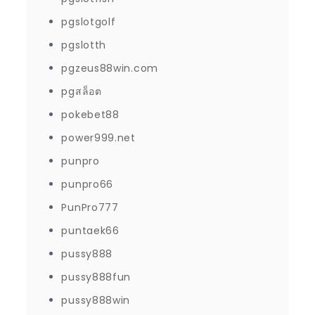
pgslotgolf
pgslotth
pgzeus88win.com
pgสล็อต
pokebet88
power999.net
punpro
punpro66
PunPro777
puntaek66
pussy888
pussy888fun
pussy888win