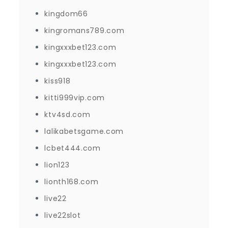
kingdom66
kingromans789.com
kingxxxbet123.com
kingxxxbet123.com
kiss918
kitti999vip.com
ktv4sd.com
lalikabetsgame.com
lcbet444.com
lion123
lionth168.com
live22
live22slot