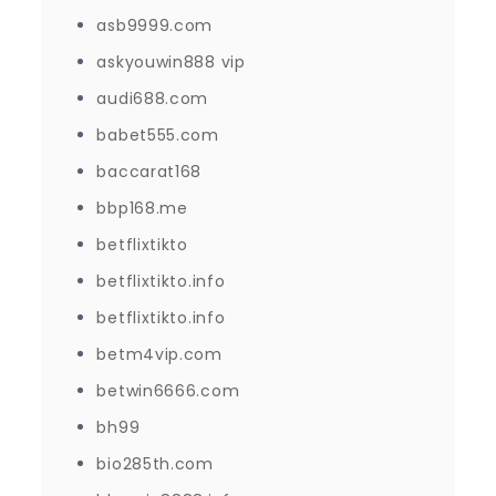
asb9999.com
askyouwin888 vip
audi688.com
babet555.com
baccarat168
bbp168.me
betflixtikto
betflixtikto.info
betflixtikto.info
betm4vip.com
betwin6666.com
bh99
bio285th.com