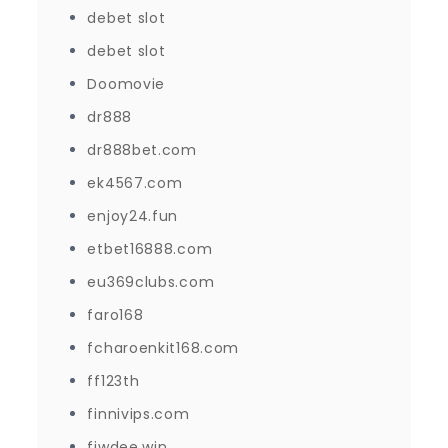
debet slot
debet slot
Doomovie
dr888
dr888bet.com
ek4567.com
enjoy24.fun
etbet16888.com
eu369clubs.com
faro168
fcharoenkit168.com
ff123th
finnivips.com
fiwdee.win