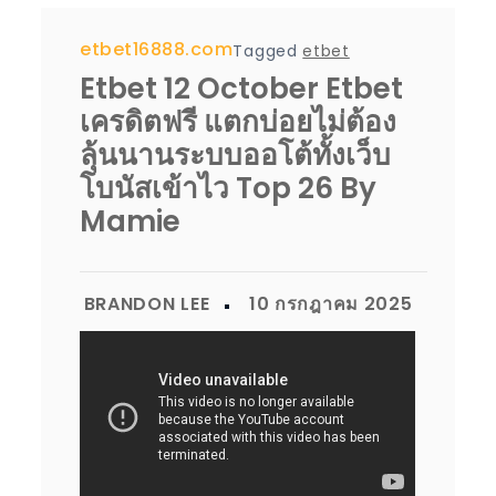
etbet16888.com
Tagged
etbet
Etbet 12 October Etbet
เครดิตฟรี แตกบ่อยไม่ต้อง
ลุ้นนานระบบออโต้ทั้งเว็บ
โบนัสเข้าไว Top 26 By
Mamie