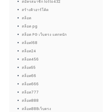
สมัครสมาชิก lotto432
สร้างคิวอาร์โค้ด
สล็อต
สล็อต pg
สล็อต PG เว็บตรง แตกหนัก
สล็อต168
สล็อต24
สล็อต456
สล็อต55
สล็อต66
สล็อต666
สล็อต777
สล็อต888
สล็อต888เว็บตรง