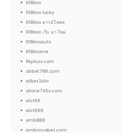
918kiss
918kiss lucky
918kiss ดาวน์โหลด
918kiss เว็บ มา ใหม่
918kissauto
918kissme
9kpluss.com
abbet789.com
allbet24hr
allone745s.com
alot66
alot666
amb888
ambnovabet.com