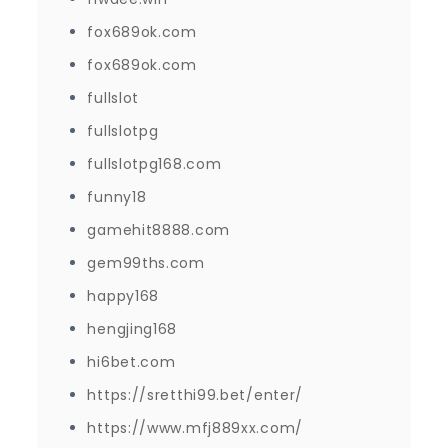
fox689ok.com
fox689ok.com
fullslot
fullslotpg
fullslotpg168.com
funny18
gamehit8888.com
gem99ths.com
happy168
hengjing168
hi6bet.com
https://sretthi99.bet/enter/
https://www.mfj889xx.com/