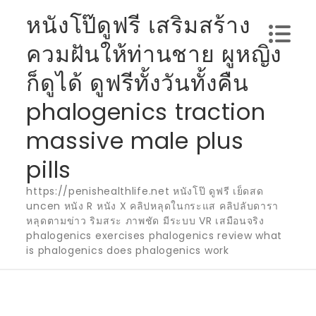
Skip
หนังโป๊ดูฟรี เสริมสร้าง
to
ควมฝันให้ท่านชาย ผูหญิง
content
ก็ดูได้ ดูฟรีทั้งวันทั้งคืน
phalogenics traction
massive male plus
pills
https://penishealthlife.net หนังโป๊ ดูฟรี เย็ดสด
uncen หนัง R หนัง X คลิปหลุดในกระแส คลิปลับดารา
หลุดตามข่าว ริมสระ ภาพชัด มีระบบ VR เสมือนจริง
phalogenics exercises phalogenics review what
is phalogenics does phalogenics work