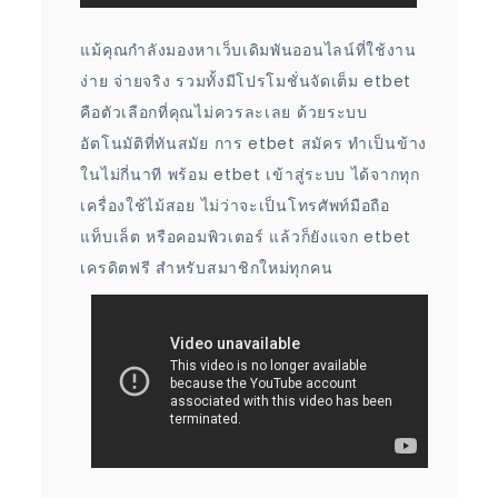
แม้คุณกำลังมองหาเว็บเดิมพันออนไลน์ที่ใช้งาน
ง่าย จ่ายจริง รวมทั้งมีโปรโมชั่นจัดเต็ม etbet
คือตัวเลือกที่คุณไม่ควรละเลย ด้วยระบบ
อัตโนมัติที่ทันสมัย การ etbet สมัคร ทำเป็นข้าง
ในไม่กี่นาที พร้อม etbet เข้าสู่ระบบ ได้จากทุก
เครื่องใช้ไม้สอย ไม่ว่าจะเป็นโทรศัพท์มือถือ
แท็บเล็ต หรือคอมพิวเตอร์ แล้วก็ยังแจก etbet
เครดิตฟรี สำหรับสมาชิกใหม่ทุกคน