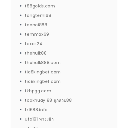
t88golds.com
tangtem168
teenoi888
temmax69
texas24
thehulk88
thehulk888.com
tia8kingbet.com
tia8kingbet.com
tkbpgg.com
tookhuay 88 ถูกหวย88
tr1688.info
ufa191 ทางเข้า