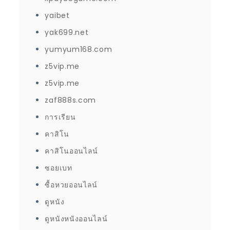
yaibet
yak699.net
yumyum168.com
z5vip.me
z5vip.me
zaf888s.com
การเรียน
คาสิโน
คาสิโนออนไลน์
ซอยเบท
ซื้อหวยออนไลน์
ดูหนัง
ดูหนังหนังออนไลน์