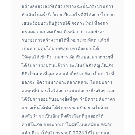
อย่างลงตัวเลยทีเดียว เพราะฉะนั้นกระบวนการ
ทำเงินในครั้งนี้ ก็เลยเป็นอะไรที่ดีได้อย่างไม่ยาก
เย็นพร้อมประดิษฐ์รายได้ จังหวะใหม่ ที่ลงตัว
พร้อมความยอดเยี่ยม ที่เหนือกว่า แถมยังคง
รับรองการสร้างรายได้ที่เหมาะสมที่สุด แล้วก็
เป็นความคุ้มได้มากที่สุด เท่าที่จะมากได้
ให้คุณได้เข้าถึง เกมการเดิมพันเยอะมากต่างๆที่
ได้รับการยอมรับแล้วว่า จะเป็นข้อสำคัญเป็นสิ่ง
ที่ดีเป็นส่วนที่สุดยอด แล้วก็พร้อมที่จะเป็นอะไรที่
ออกจะ มีความมากมายหลากหลาย ในแบบการ
ลงทุนที่น่าสนใจได้อย่างแน่แท้อย่างยิ่งจริงๆ แถม
ได้รับการยอมรับอย่างยิ่งที่สุด ว่ามีความคุ้มราคา
อย่างเห็นได้ชัด ได้รับการยอมรับอย่างไม่ต้อง
สงสัยว่า จะเป็นอีกหนึ่งตัวเลือกที่สุดยอดได้
คาสิโนสด ของพวกเราไม่มีที่ไหนเสมือน ที่นี่อีก
แล้ว ที่เขาให้บริการรายปี 2023 ได้ไม่ยากและ