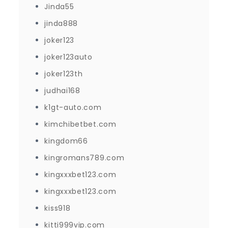
Jinda55
jinda888
joker123
joker123auto
joker123th
judhai168
k1gt-auto.com
kimchibetbet.com
kingdom66
kingromans789.com
kingxxxbet123.com
kingxxxbet123.com
kiss918
kitti999vip.com