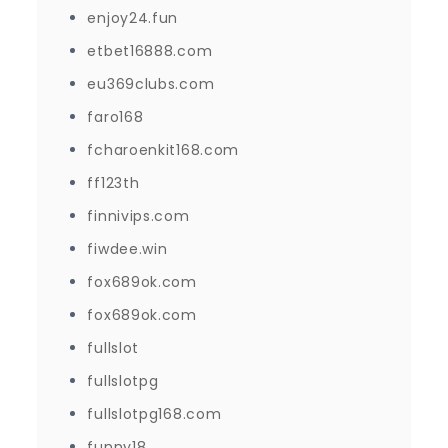
enjoy24.fun
etbet16888.com
eu369clubs.com
faro168
fcharoenkit168.com
ff123th
finnivips.com
fiwdee.win
fox689ok.com
fox689ok.com
fullslot
fullslotpg
fullslotpg168.com
funny18