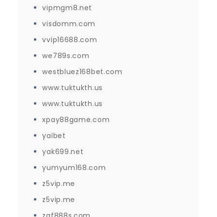
vipmgm8.net
visdomm.com
vvip16688.com
we789s.com
westbluez168bet.com
www.tuktukth.us
www.tuktukth.us
xpay88game.com
yaibet
yak699.net
yumyum168.com
z5vip.me
z5vip.me
zaf888s.com