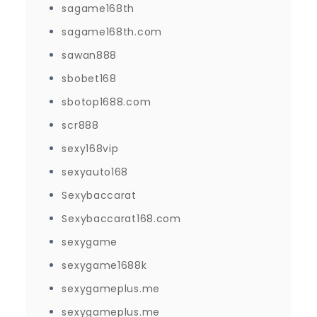
sagame168th
sagame168th.com
sawan888
sbobet168
sbotop1688.com
scr888
sexy168vip
sexyauto168
Sexybaccarat
Sexybaccarat168.com
sexygame
sexygame1688k
sexygameplus.me
sexygameplus.me