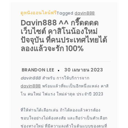
ดูหนังออนไลน์ฟรี
Tagged
davin888
Davin888 ^^ กรี๊ดดดด
เว็บไซต์ คาสิโนน้องใหม่
ปัจจุบัน ที่คนประเทศไทยได้
ลองแล้วจะรัก 100%
davin888
สำหรับ การให้บริการจาก
davin888
พร้อมแล้วที่จะเป็นอีกหนึ่งแหล่ง คาสิ
โน คนใหม่ ไฟแรง ใหม่ล่าสุด ประจำปี 2023
ที่ให้ท่านได้เลือกเล่น ถ้าได้ลองแล้วควรต้อง
ชอบใจอย่างไม่ต้องสงสัย และถือว่าเป็นตัวเลือก
ช่องทางใหม่ ที่มีความลงตัวในต้นแบบของตนที่