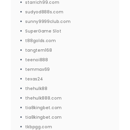
starrich99.com
sudyod888s.com
sunny9999club.com
SuperGame Slot
t88golds.com
tangtem168
teenoi888
temmax69
texas24
thehulk88
thehulk888.com
tia8kingbet.com
tia8kingbet.com
tkbpgg.com