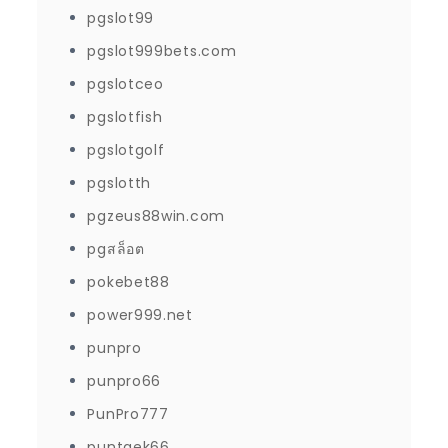
pgslot99
pgslot999bets.com
pgslotceo
pgslotfish
pgslotgolf
pgslotth
pgzeus88win.com
pgสล็อต
pokebet88
power999.net
punpro
punpro66
PunPro777
puntaek66