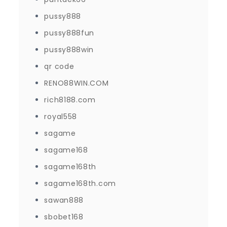
pussy888
pussy888fun
pussy888win
qr code
RENO88WIN.COM
rich8188.com
royal558
sagame
sagame168
sagame168th
sagame168th.com
sawan888
sbobet168