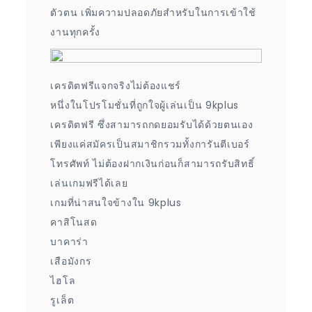
ตัวตน เพิ่มความปลอดภัยสำหรับในการเข้าใช้
งานทุกครั้ง
เครดิตฟรีแจกจริงไม่ต้องแชร์
หนึ่งในโปรโมชั่นที่ถูกใจผู้เล่นเป็น 9kplus
เครดิตฟรี ซึ่งสามารถกดยอมรับได้ด้วยตนเอง
เพียงแค่สมัครเป็นสมาชิกรวมทั้งการันตีเบอร์
โทรศัพท์ ไม่ต้องฝากเงินก่อนก็สามารถรับสิทธิ์
เล่นเกมฟรีได้เลย
เกมที่น่าสนใจข้างใน 9kplus
คาสิโนสด
บาคาร่า
เสือมังกร
ไฮโล
รูเล็ต