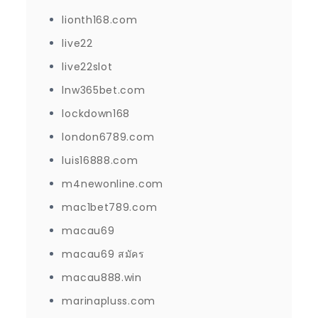
lionth168.com
live22
live22slot
lnw365bet.com
lockdown168
london6789.com
luis16888.com
m4newonline.com
mac1bet789.com
macau69
macau69 สมัคร
macau888.win
marinapluss.com