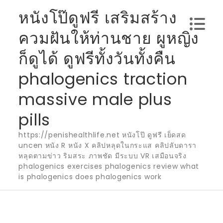
Skip
หนังโป๊ดูฟรี เสริมสร้าง
to
ควมฝันให้ท่านชาย ผูหญิง
content
ก็ดูได้ ดูฟรีทั้งวันทั้งคืน
phalogenics traction
massive male plus
pills
https://penishealthlife.net หนังโป๊ ดูฟรี เย็ดสด
uncen หนัง R หนัง X คลิปหลุดในกระแส คลิปลับดารา
หลุดตามข่าว ริมสระ ภาพชัด มีระบบ VR เสมือนจริง
phalogenics exercises phalogenics review what
is phalogenics does phalogenics work