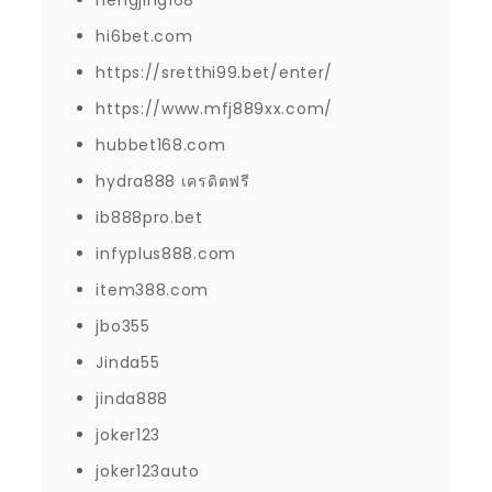
hengjing168
hi6bet.com
https://sretthi99.bet/enter/
https://www.mfj889xx.com/
hubbet168.com
hydra888 เครดิตฟรี
ib888pro.bet
infyplus888.com
item388.com
jbo355
Jinda55
jinda888
joker123
joker123auto