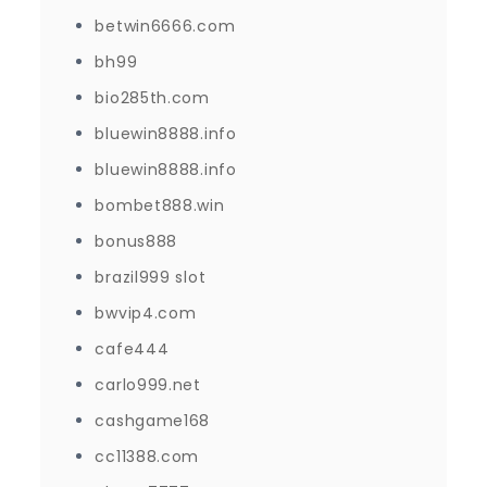
betwin6666.com
bh99
bio285th.com
bluewin8888.info
bluewin8888.info
bombet888.win
bonus888
brazil999 slot
bwvip4.com
cafe444
carlo999.net
cashgame168
cc11388.com