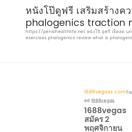
Skip
หนังโป๊ดูฟรี เสริมสร้างควม
to
phalogenics traction 
content
https://penishealthlife.net หนังโป๊ ดูฟรี เย็ดสด 
exercises phalogenics review what is phalogen
1688vegasx.com
Ta
ed
1688vegas
1688vegas
สมัคร 2
พฤศจิกายน