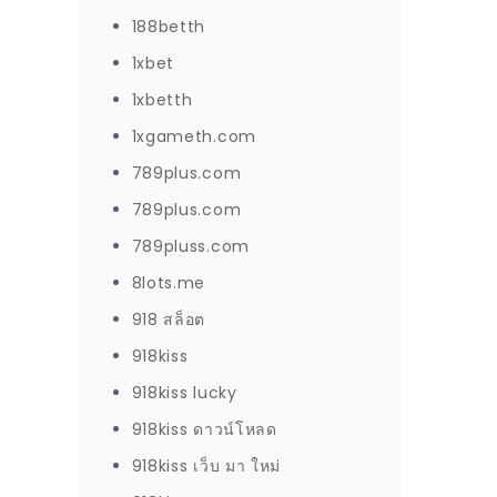
188betth
1xbet
1xbetth
1xgameth.com
789plus.com
789plus.com
789pluss.com
8lots.me
918 สล็อต
918kiss
918kiss lucky
918kiss ดาวน์โหลด
918kiss เว็บ มา ใหม่