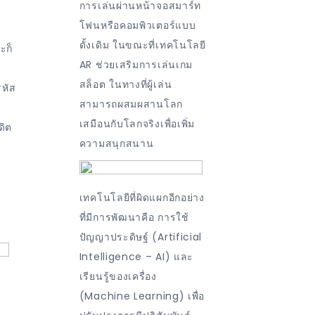
การเล่นผ่านหน้าจอสมาร์ท
โฟนหรือคอมพิวเตอร์แบบ
ดั้งเดิม ในขณะที่เทคโนโลยี
ะก็
AR ช่วยเสริมการเล่นเกม
สล็อต ในทางที่ผู้เล่น
รหัส
สามารถผสมผสานโลก
เสมือนกับโลกจริงเพื่อเพิ่ม
ดิต
ความสนุกสนาน
่
เทคโนโลยีที่ผิดแผกอีกอย่าง
ที่มีการพัฒนาคือ การใช้
ปัญญาประดิษฐ์ (Artificial
Intelligence – AI) และ
เรียนรู้ของเครื่อง
ย
(Machine Learning) เพื่อ