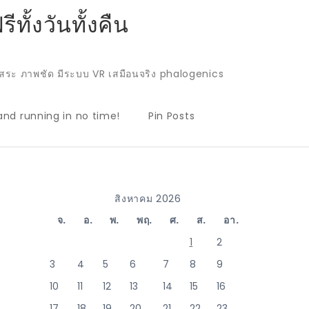
ทั้งวันทั้งคืน
ิมสระ ภาพชัด มีระบบ VR เสมือนจริง phalogenics
and running in no time!
Pin Posts
สิงหาคม 2026
จ.
อ.
พ.
พฤ.
ศ.
ส.
อา.
1
2
3
4
5
6
7
8
9
10
11
12
13
14
15
16
17
18
19
20
21
22
23