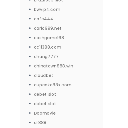
brazil999 slot
bwvip4.com
cafe444
carlo999.net
cashgame168
cc11388.com
chang7777
chinatown888.win
cloudbet
cupcake88x.com
debet slot
debet slot
Doomovie
dr888