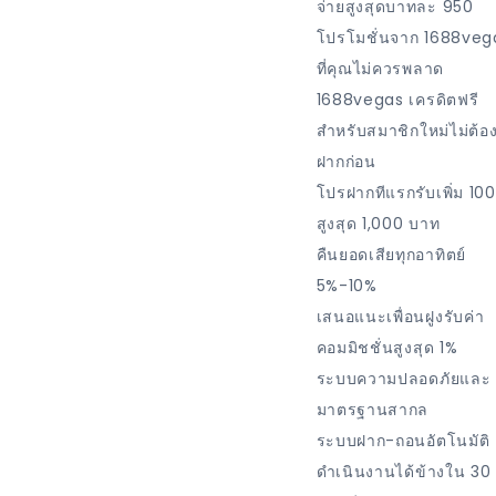
จ่ายสูงสุดบาทละ 950
โปรโมชั่นจาก 1688veg
ที่คุณไม่ควรพลาด
1688vegas เครดิตฟรี
สำหรับสมาชิกใหม่ไม่ต้อ
ฝากก่อน
โปรฝากทีแรกรับเพิ่ม 10
สูงสุด 1,000 บาท
คืนยอดเสียทุกอาทิตย์
5%-10%
เสนอแนะเพื่อนฝูงรับค่า
คอมมิชชั่นสูงสุด 1%
ระบบความปลอดภัยและ
มาตรฐานสากล
ระบบฝาก-ถอนอัตโนมัติ
ดำเนินงานได้ข้างใน 30