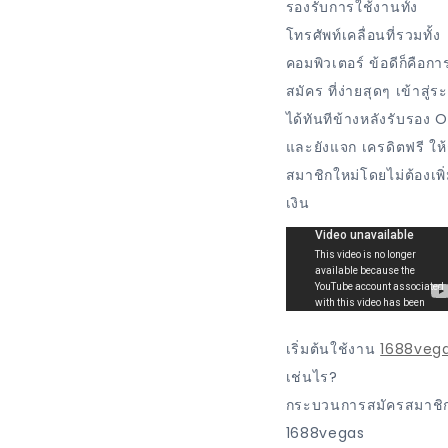
รองรับการใช้งานทั้ง
โทรศัพท์เคลื่อนที่รวมทั้ง
คอมพิวเตอร์ ข้อดีก็คือกา
สมัคร ที่ง่ายสุดๆ เข้าสู่
ได้ทันทีข้างหลังรับรอง 
และยังแจก เครดิตฟรี ให้
สมาชิกใหม่โดยไม่ต้องเพิ
เงิน
เริ่มต้นใช้งาน
1688veg
เช่นไร?
กระบวนการสมัครสมาชิ
1688vegas