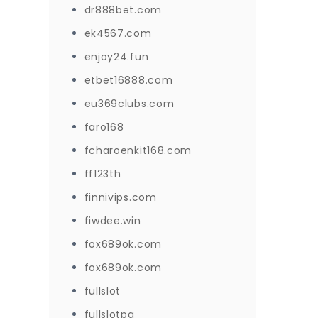
dr888bet.com
ek4567.com
enjoy24.fun
etbet16888.com
eu369clubs.com
faro168
fcharoenkit168.com
ff123th
finnivips.com
fiwdee.win
fox689ok.com
fox689ok.com
fullslot
fullslotpg