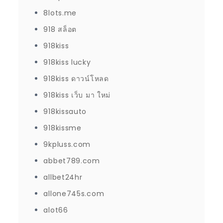
8lots.me
918 สล็อต
918kiss
918kiss lucky
918kiss ดาวน์โหลด
918kiss เว็บ มา ใหม่
918kissauto
918kissme
9kpluss.com
abbet789.com
allbet24hr
allone745s.com
alot66