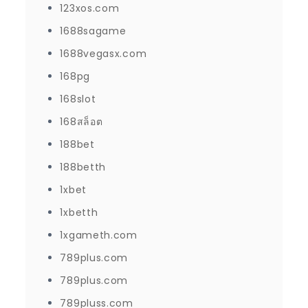
123xos.com
1688sagame
1688vegasx.com
168pg
168slot
168สล็อต
188bet
188betth
1xbet
1xbetth
1xgameth.com
789plus.com
789plus.com
789pluss.com