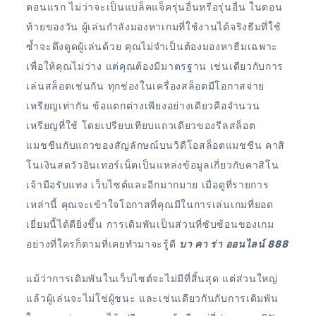
ตอนแรก ไม่ว่าจะเป็นแบล็คแจ็ครุ่นอื่นหรือรุ่นอื่น ในตอน
ท้ายของวัน ผู้เล่นกำลังมองหาเกมที่ใช้งานได้จริงธีมที่ใช้
ซ้ำจะดึงดูดผู้เล่นด้วย คุณไม่จำเป็นต้องมองหาธีมเฉพาะ
เพื่อให้คุณไม่ว่าง แต่คุณต้องมีมาตรฐาน เช่นเดียวกับการ
เล่นสล็อตเช่นกัน ทุกช่องในเครื่องสล็อตมีโอกาสจ่าย
เหรียญเท่ากัน ข้อแตกต่างเพียงอย่างเดียวคือจำนวน
เหรียญที่ใช้ โดยเปรียบเทียบแถวเดียวของรีลสล็อต
แมชชีนกับแถวของสัญลักษณ์บนวิดีโอสล็อตแมชชีน คาสิ
โนเงินสดวัวอินเทอร์เน็ตเป็นแหล่งข้อมูลเกี่ยวกับคาสิโน
เจ้ามือรับแทง เว็บไซต์และอีกมากมาย เมื่อดูที่รายการ
เหล่านี้ คุณจะเข้าใจโอกาสที่คุณมีในการเล่นเกมที่ยอด
เยี่ยมนี้ได้ดียิ่งขึ้น การเดิมพันเป็นส่วนที่ซับซ้อนของเกม
อย่างที่ใครก็ตามที่เคยทำมาจะรู้ดี
บา คา ร่า ออนไลน์ 888
แม้ว่าการเดิมพันในเว็บไซต์จะไม่มีที่สิ้นสุด แต่ส่วนใหญ่
แล้วผู้เล่นจะไม่ใช่ผู้ชนะ และเช่นเดียวกันกับการเดิมพัน