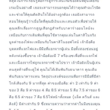
ที่สุดในการเรียนรู้คือการดูการเล่นเกมของคนที่คุ้นเคยกับ
เกมเป็นอย่างดี เธอจะสามารถบอกคุณได้ว่าคุณทำอะไรผิด
และช่วยให้คุณตัดสินใจได้อย่างถูกต้อง เธอยังสามารถ
สอนให้คุณรู้ว่าเมื่อใดที่คุณมีเงินและเสนอตัวเพื่อช่วยให้
คุณหลีกเลี่ยงการสูญเสียกฎสำหรับบาคาร่าออนไลน์จะ
เหมือนกับการเดิมพันที่คุณใช้หากคุณเล่นในคาสิโนจริง
มูลค่าของไพ่จะเหมือนกับในคาสิโนออฟไลน์ เจ้ามือคือ
บุคคลที่แจกไพ่และมีมือที่แยกจากผู้เล่น มือทั้งสองซ่อนอยู่
หลังกล่องซื้อขาย เจ้ามือต้องมี 7 หรือเอซเพื่อที่จะแจกไพ่
และเนื่องจากไพ่ถูกแจกจากซ้ายไปขวา เจ้ามือยังเป็นผู้เล่น
คนสุดท้ายที่จะดูไพ่ คุณไม่ได้เดิมพันกับธนาคาร คุณเดิม
พันกับธนาคารแทน วัตถุประสงค์ของเกมคือการมีมือที่มีค่า
ใกล้เคียงกับ 9 มากที่สุด ค่าของมือคือ: ค่า 2 เท่ากับ 9 ค่า
ของ 3 คือ 9 ค่าของ 4 คือ 8.5 ค่าของ 5 คือ 7.5 ค่าของ 6
คือ 6.5 ค่าของ 7 คือ 6.5ไพ่หน้าทั้งหมด (แจ็ค ควีนส์ และ
คิงส์) มีค่าเท่ากับ 9 ซึ่งหมายความว่าหากค่าในมือของคุณ