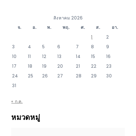
เรื่อง
สิงหาคม 2026
จ.
อ.
พ.
พฤ.
ศ.
ส.
อา.
1
2
3
4
5
6
7
8
9
10
11
12
13
14
15
16
17
18
19
20
21
22
23
24
25
26
27
28
29
30
31
« ก.ค.
หมวดหมู่