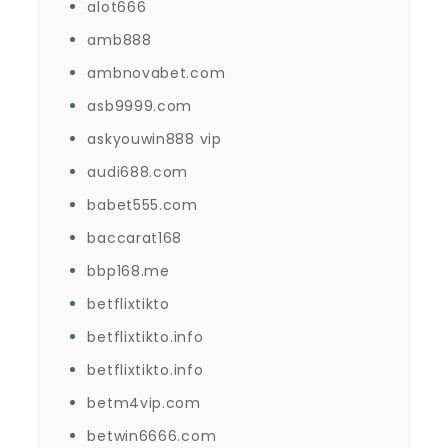
alot666
amb888
ambnovabet.com
asb9999.com
askyouwin888 vip
audi688.com
babet555.com
baccarat168
bbp168.me
betflixtikto
betflixtikto.info
betflixtikto.info
betm4vip.com
betwin6666.com