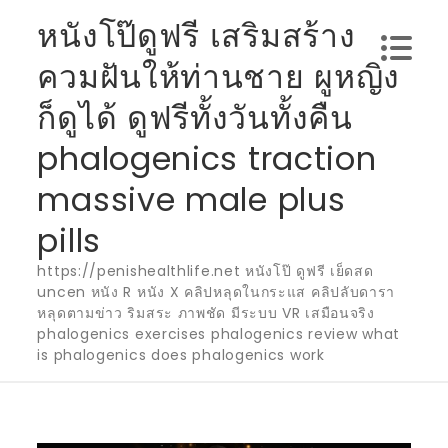
Skip
หนังโป๊ดูฟรี เสริมสร้าง
to
ควมฝันให้ท่านชาย ผูหญิง
content
ก็ดูได้ ดูฟรีทั้งวันทั้งคืน
phalogenics traction
massive male plus
pills
https://penishealthlife.net หนังโป๊ ดูฟรี เย็ดสด
uncen หนัง R หนัง X คลิปหลุดในกระแส คลิปลับดารา
หลุดตามข่าว ริมสระ ภาพชัด มีระบบ VR เสมือนจริง
phalogenics exercises phalogenics review what
is phalogenics does phalogenics work