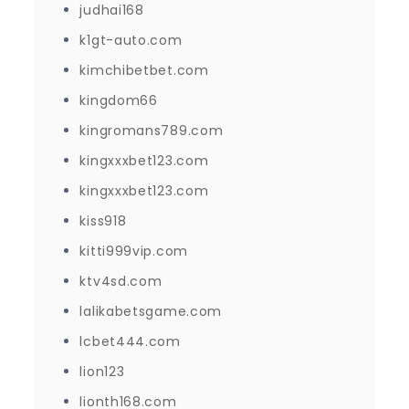
judhai168
k1gt-auto.com
kimchibetbet.com
kingdom66
kingromans789.com
kingxxxbet123.com
kingxxxbet123.com
kiss918
kitti999vip.com
ktv4sd.com
lalikabetsgame.com
lcbet444.com
lion123
lionth168.com