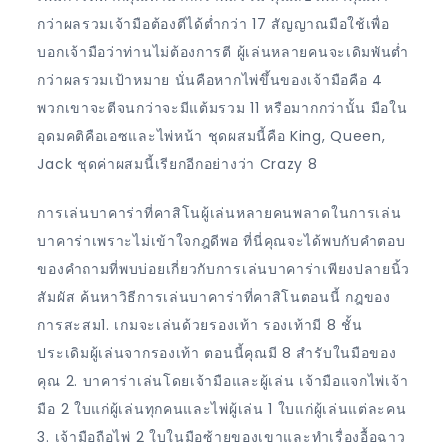
กว่าผลรวมเจ้ามือต้องตีได้ต่ำกว่า 17 สัญญาณมือใช้เพื่อ
บอกเจ้ามือว่าท่านไม่ต้องการตี ผู้เล่นหลายคนจะเดิมพันต่ำ
กว่าผลรวมเป้าหมาย นั่นคือหากไพ่ขึ้นของเจ้ามือคือ 4
พวกเขาจะตีจนกว่าจะมีแต้มรวม 11 หรือมากกว่านั้น มือใน
อุดมคติคือเอซและไพ่หน้า ชุดผสมนี้คือ King, Queen,
Jack ชุดค่าผสมนี้เรียกอีกอย่างว่า Crazy 8
การเล่นบาคาร่าที่คาสิโนผู้เล่นหลายคนพลาดในการเล่น
บาคาร่าเพราะไม่เข้าใจกฎดีพอ ที่นี่คุณจะได้พบกับคำตอบ
ของคำถามที่พบบ่อยเกี่ยวกับการเล่นบาคาร่าเพียงปลายนิ้ว
สัมผัส ค้นหาวิธีการเล่นบาคาร่าที่คาสิโนตอนนี้ กฎของ
การสะสม1. เกมจะเล่นด้วยรองเท้า รองเท้ามี 8 ชั้น
ประเดิมผู้เล่นจากรองเท้า ตอนนี้คุณมี 8 สำรับในมือของ
คุณ 2. บาคาร่าเล่นโดยเจ้ามือและผู้เล่น เจ้ามือแจกไพ่เจ้า
มือ 2 ใบแก่ผู้เล่นทุกคนและไพ่ผู้เล่น 1 ใบแก่ผู้เล่นแต่ละคน
3. เจ้ามือถือไพ่ 2 ใบในมือซ้ายของเขาและทำเรื่องอื้อฉาว