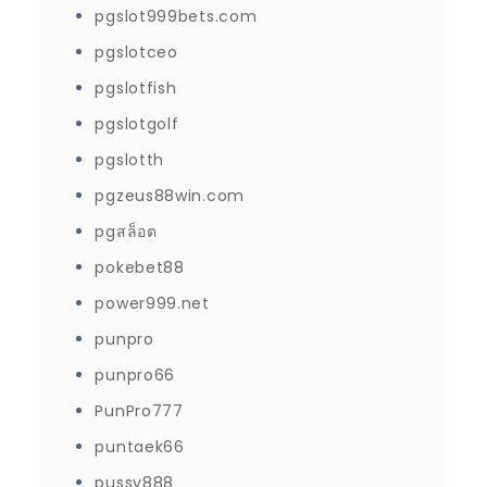
pgslot999bets.com
pgslotceo
pgslotfish
pgslotgolf
pgslotth
pgzeus88win.com
pgสล็อต
pokebet88
power999.net
punpro
punpro66
PunPro777
puntaek66
pussy888