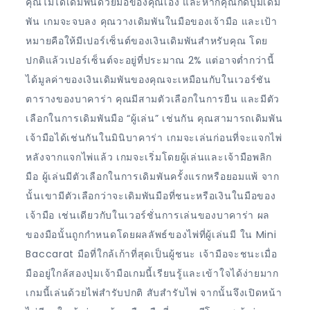
คุณไม่ได้เดิมพันด้วยมือของคุณเอง และหากคุณกดปุ่มเดิม
พัน เกมจะจบลง คุณวางเดิมพันในมือของเจ้ามือ และเป้า
หมายคือให้มีเปอร์เซ็นต์ของเงินเดิมพันสำหรับคุณ โดย
ปกติแล้วเปอร์เซ็นต์จะอยู่ที่ประมาณ 2% แต่อาจต่ำกว่านี้
ได้มูลค่าของเงินเดิมพันของคุณจะเหมือนกับในเวอร์ชัน
ตารางของบาคาร่า คุณมีสามตัวเลือกในการยืน และมีตัว
เลือกในการเดิมพันมือ “ผู้เล่น” เช่นกัน คุณสามารถเดิมพัน
เจ้ามือได้เช่นกันในมินิบาคาร่า เกมจะเล่นก่อนที่จะแจกไพ่
หลังจากแจกไพ่แล้ว เกมจะเริ่มโดยผู้เล่นและเจ้ามือพลิก
มือ ผู้เล่นมีตัวเลือกในการเดิมพันครั้งแรกหรือยอมแพ้ จาก
นั้นเขามีตัวเลือกว่าจะเดิมพันมือที่ชนะหรือเงินในมือของ
เจ้ามือ เช่นเดียวกับในเวอร์ชั่นการเล่นของบาคาร่า ผล
ของมือนั้นถูกกำหนดโดยผลลัพธ์ของไพ่ที่ผู้เล่นมี ใน Mini
Baccarat มือที่ใกล้เก้าที่สุดเป็นผู้ชนะ เจ้ามือจะชนะเมื่อ
มืออยู่ใกล้สองปุ่มเจ้ามือเกมนี้เรียนรู้และเข้าใจได้ง่ายมาก
เกมนี้เล่นด้วยไพ่สำรับปกติ สับสำรับไพ่ จากนั้นจึงเปิดหน้า