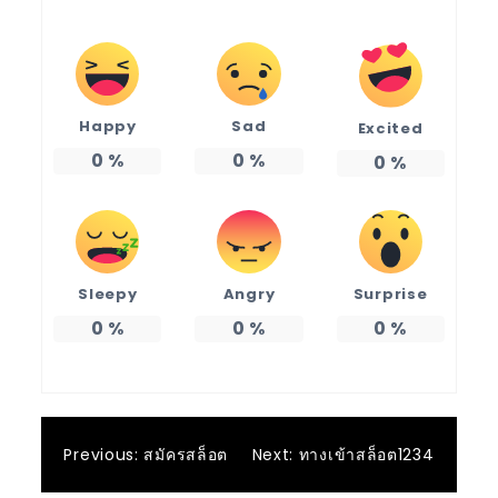
Happy
Sad
Excited
0
%
0
%
0
%
Sleepy
Angry
Surprise
0
%
0
%
0
%
แนะแนว
Previous:
สมัครสล็อต
Next:
ทางเข้าสล็อต1234