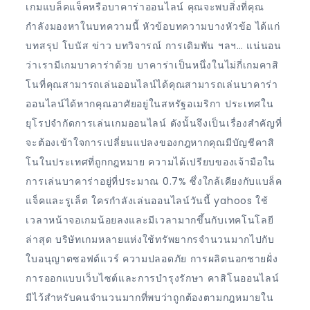
เกมแบล็คแจ็คหรือบาคาร่าออนไลน์ คุณจะพบสิ่งที่คุณ
กำลังมองหาในบทความนี้ หัวข้อบทความบางหัวข้อ ได้แก่
บทสรุป โบนัส ข่าว บทวิจารณ์ การเดิมพัน ฯลฯ… แน่นอน
ว่าเรามีเกมบาคาร่าด้วย บาคาร่าเป็นหนึ่งในไม่กี่เกมคาสิ
โนที่คุณสามารถเล่นออนไลน์ได้คุณสามารถเล่นบาคาร่า
ออนไลน์ได้หากคุณอาศัยอยู่ในสหรัฐอเมริกา ประเทศใน
ยุโรปจำกัดการเล่นเกมออนไลน์ ดังนั้นจึงเป็นเรื่องสำคัญที่
จะต้องเข้าใจการเปลี่ยนแปลงของกฎหากคุณมีบัญชีคาสิ
โนในประเทศที่ถูกกฎหมาย ความได้เปรียบของเจ้ามือใน
การเล่นบาคาร่าอยู่ที่ประมาณ 0.7% ซึ่งใกล้เคียงกับแบล็ค
แจ็คและรูเล็ต ใครกำลังเล่นออนไลน์วันนี้ yahoos ใช้
เวลาหน้าจอเกมน้อยลงและมีเวลามากขึ้นกับเทคโนโลยี
ล่าสุด บริษัทเกมหลายแห่งใช้ทรัพยากรจำนวนมากไปกับ
ใบอนุญาตซอฟต์แวร์ ความปลอดภัย การผลิตนอกชายฝั่ง
การออกแบบเว็บไซต์และการบำรุงรักษา คาสิโนออนไลน์
มีไว้สำหรับคนจำนวนมากที่พบว่าถูกต้องตามกฎหมายใน