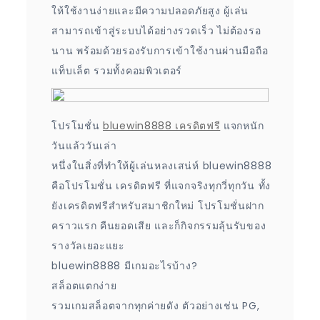
ให้ใช้งานง่ายและมีความปลอดภัยสูง ผู้เล่น
สามารถเข้าสู่ระบบได้อย่างรวดเร็ว ไม่ต้องรอ
นาน พร้อมด้วยรองรับการเข้าใช้งานผ่านมือถือ
แท็บเล็ต รวมทั้งคอมพิวเตอร์
โปรโมชั่น
bluewin8888 เครดิตฟรี
แจกหนัก
วันแล้ววันเล่า
หนึ่งในสิ่งที่ทำให้ผู้เล่นหลงเสน่ห์ bluewin8888
คือโปรโมชั่น เครดิตฟรี ที่แจกจริงทุกวี่ทุกวัน ทั้ง
ยังเครดิตฟรีสำหรับสมาชิกใหม่ โปรโมชั่นฝาก
คราวแรก คืนยอดเสีย และก็กิจกรรมลุ้นรับของ
รางวัลเยอะแยะ
bluewin8888 มีเกมอะไรบ้าง?
สล็อตแตกง่าย
รวมเกมสล็อตจากทุกค่ายดัง ตัวอย่างเช่น PG,