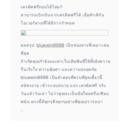
เครดิตฟรีถอนได้ไหม?
สามารถเบิกเงินจากเครดิตฟรีได้ เมื่อทำเทิร์น
โอเวอร์ตามที่ได้มีการกำหนด
ผลสรุป:
bluewin8888
เป็นช่องทางที่เหมาะสม
ที่สุด
ถ้าเกิดคุณกำลังมองหาเว็บเดิมพันที่ให้ทั้งยังความ
รื่นเริงใจ ความคุ้มค่า และความปลอดภัย
bluewin8888 เป็นคำตอบที่ครบที่สุดเดี๋ยวนี้
สมัครง่าย เข้าระบบสบาย แจก เครดิตฟรี จริง
วันแล้ววันเล่า ไม่ว่าคุณจะเป็นมือใหม่หรือเซียน
พนัน ตรงนี้มีทุกๆสิ่งทุกๆอย่างที่คุณปรารถนา
…