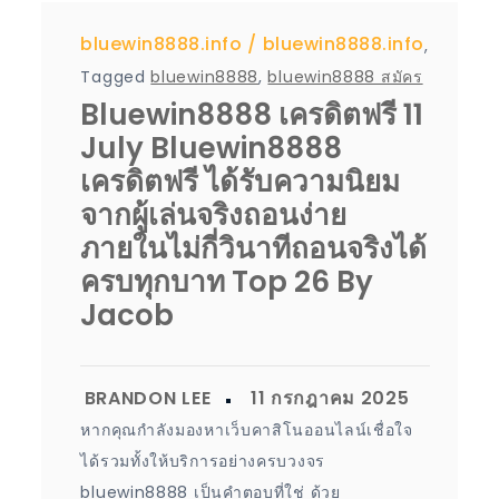
bluewin8888.info
bluewin8888.info
,
Tagged
bluewin8888
,
bluewin8888 สมัคร
Bluewin8888 เครดิตฟรี 11
July Bluewin8888
เครดิตฟรี ได้รับความนิยม
จากผู้เล่นจริงถอนง่าย
ภายในไม่กี่วินาทีถอนจริงได้
ครบทุกบาท Top 26 By
Jacob
หากคุณกำลังมองหาเว็บคาสิโนออนไลน์เชื่อใจ
ได้รวมทั้งให้บริการอย่างครบวงจร
bluewin8888 เป็นคำตอบที่ใช่ ด้วย