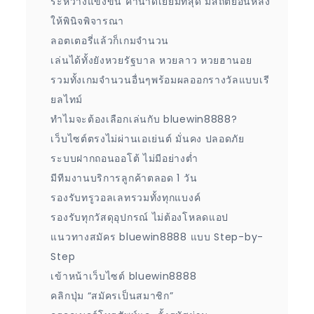
ระหว่างแข่งขัน ค่าน้ำดีเยี่ยมที่สุด มีสถิติย้อนหลัง
ให้พินิจพิจารณา
ลอตเตอรี่แล้วก็เกมจำนวน
เล่นได้ทั้งยังหวยรัฐบาล หวยลาว หวยฮานอย
รวมทั้งเกมจำนวนอื่นๆพร้อมผลออกรางวัลแบบเรี
ยลไทม์
ทำไมจะต้องเลือกเล่นกับ bluewin8888?
เว็บไซต์ตรงไม่ผ่านเอเย่นต์ มั่นคง ปลอดภัย
ระบบฝากถอนออโต้ ไม่มีอย่างต่ำ
มีทีมงานบริการลูกค้าตลอด 1 วัน
รองรับทรูวอลเลทรวมทั้งทุกแบงค์
รองรับทุกวัสดุอุปกรณ์ ไม่ต้องโหลดแอป
แนวทางสมัคร bluewin8888 แบบ Step-by-
Step
เข้าหน้าเว็บไซต์ bluewin8888
คลิกปุ่ม “สมัครเป็นสมาชิก”