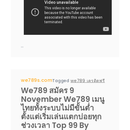
…
we789s.com
Tagged
we789 เครดิตฟรี
We789 สมัคร 9
November We789 เมนู
ไทยทั้งระบบไม่มีขั้นต่ำ
ตั้งแต่เริ่มเล่นแตกบ่อยทุก
ช่วงเวลา Top 99 By