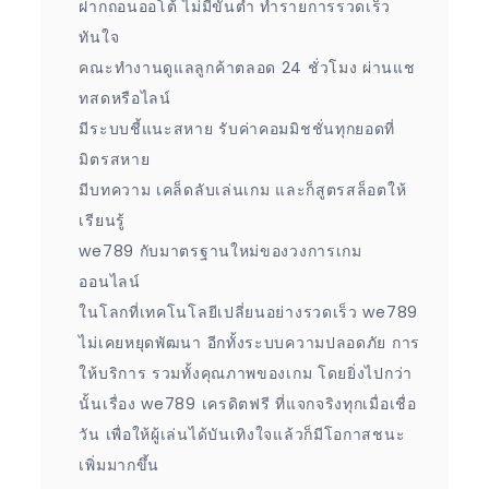
ฝากถอนออโต้ ไม่มีขั้นต่ำ ทำรายการรวดเร็ว
ทันใจ
คณะทำงานดูแลลูกค้าตลอด 24 ชั่วโมง ผ่านแช
ทสดหรือไลน์
มีระบบชี้แนะสหาย รับค่าคอมมิชชั่นทุกยอดที่
มิตรสหาย
มีบทความ เคล็ดลับเล่นเกม และก็สูตรสล็อตให้
เรียนรู้
we789 กับมาตรฐานใหม่ของวงการเกม
ออนไลน์
ในโลกที่เทคโนโลยีเปลี่ยนอย่างรวดเร็ว we789
ไม่เคยหยุดพัฒนา อีกทั้งระบบความปลอดภัย การ
ให้บริการ รวมทั้งคุณภาพของเกม โดยยิ่งไปกว่า
นั้นเรื่อง we789 เครดิตฟรี ที่แจกจริงทุกเมื่อเชื่อ
วัน เพื่อให้ผู้เล่นได้บันเทิงใจแล้วก็มีโอกาสชนะ
เพิ่มมากขึ้น