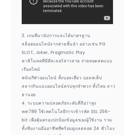
3. เกมที่นานัปการและได้มาตรฐาน
สล็อตออนไลน์จากค่ายชั้นนำ อย่างเช่น PG
SLOT, Joker, Pragmatic Play
คาสิโนสดที่มีดีลเลอร์สาวสวย ถ่ายทอดสดแบบ
เรียลไทม์
พนันกีฬาออนไลน์ ทั้งบอลเดี่ยว บอลสเต็ป
สลากกินแบ่งออนไลน์ครบทุกจำพวก ทั้งไทย ลาว
ฮานอย
4. ระบบความปลอดภัยระดับที่ถือว่าสูง
we789 ใช้เทคโนโลยีการเข้ารหัส SSL 256-
bit เพื่อคุ้มครองปกป้องข้อมูลของผู้ใช้งาน รวม
ทั้งทีมงานมืออาชีพที่พร้อมดูแลตลอด 24 ชั่วโมง