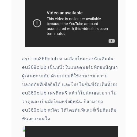
สรุป: eu369club ทางเลือกใหม่ของนักเดิมพัน
eu369club เป็นหนึ่งในแพลตฟอร์มที่ตอบปัญหา
ผู้เล่นทุกระดับ ด้วยระบบที่ใช้งานง่าย ความ
ปลอดภัยที่เชื่อถือได้ และโปรโมชั่นที่จัดเต็มทั้งยัง
eu369club เครดิตฟรี แล้วก็โบนัสเยอะมาก ไม่
ว่าคุณจะเป็นมือใหม่หรือผีพนัน ก็สามารถ
eu369club สมัคร ได้โดยทันทีและก็เริ่มต้นเดิม
พันอย่างแน่ใจ