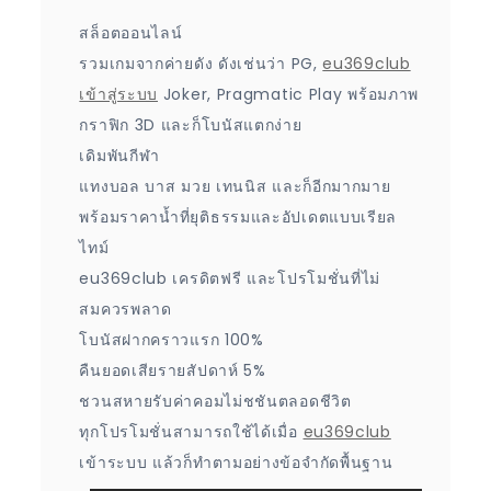
สล็อตออนไลน์
รวมเกมจากค่ายดัง ดังเช่นว่า PG,
eu369club
เข้าสู่ระบบ
Joker, Pragmatic Play พร้อมภาพ
กราฟิก 3D และก็โบนัสแตกง่าย
เดิมพันกีฬา
แทงบอล บาส มวย เทนนิส และก็อีกมากมาย
พร้อมราคาน้ำที่ยุติธรรมและอัปเดตแบบเรียล
ไทม์
eu369club เครดิตฟรี และโปรโมชั่นที่ไม่
สมควรพลาด
โบนัสฝากคราวแรก 100%
คืนยอดเสียรายสัปดาห์ 5%
ชวนสหายรับค่าคอมไม่ชชันตลอดชีวิต
ทุกโปรโมชั่นสามารถใช้ได้เมื่อ
eu369club
เข้าระบบ แล้วก็ทำตามอย่างข้อจำกัดพื้นฐาน