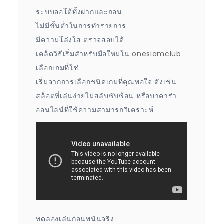
ระบบออโต้ทั้งฝากและถอน
ไม่มีขั้นต่ำในการทำรายการ
มีความโล่งใส ตรวจสอบได้
เคล็ดวิธีเริ่มสำหรับมือใหม่ใน
onesiamclub
เลือกเกมที่ใช่
เริ่มจากการเลือกชนิดเกมที่คุณพอใจ ดังเช่น
สล็อตที่เล่นง่ายไม่สลับซับซ้อน หรือบาคาร่า
ออนไลน์ที่ใช้ความสามารถวิเคราะห์
ทดลองเล่นก่อนพนันจริง