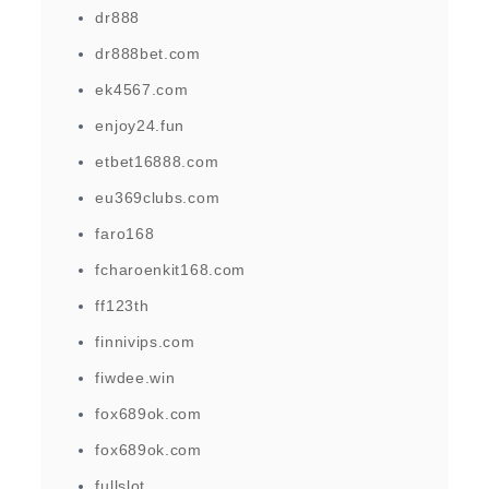
dr888
dr888bet.com
ek4567.com
enjoy24.fun
etbet16888.com
eu369clubs.com
faro168
fcharoenkit168.com
ff123th
finnivips.com
fiwdee.win
fox689ok.com
fox689ok.com
fullslot