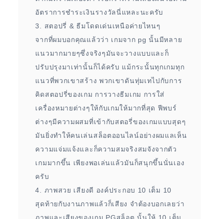
อัตราการชำระเงินรางวัลนี่แหละนะครับ
3. สตอปรี่ & ธีมโดดเด่นเหนือค่ายไหนๆ
จากที่ผมบอกคุณแล้วว่า เกมจาก pg นั้นมีหลาย
แนวมากมายๆซึ่งจริงๆมันจะวางแบบและก็
ปรับปรุงมาเท่านั้นก็ได้ครับ แม้กระนั้นทุกเกมทุก
แนวที่พวกเขาสร้าง พวกเขาดันทุ่มเทไปกับการ
คิดสตอปรี่ของเกม การวางธีมเกม การใส่
เครื่องหมายต่างๆให้กับเกมให้มากที่สุด ฟีพบร์
ต่างๆมีความผสมที่เข้ากับสตอรี่ของเกมแบบสุดๆ
มันยิ่งทำให้คนเล่นสล็อตออนไลน์อย่างผมแลเห็น
ความแจ่มแจ้งและก็ความสมจริงสมจังจากตัว
เกมมากขึ้น เพียงพอเล่นแล้วมันก็สนุกขึ้นนั่นเอง
ครับ
4. ภาพสวย เสียงดี องค์ประกอบ 10 เต็ม 10
สุดท้ายกับงานภาพแล้วก็เสียง จำต้องบอกเลยว่า
ภาพและเสียงของเกม PGสล็อต นั้นให้ 10 เต็ม