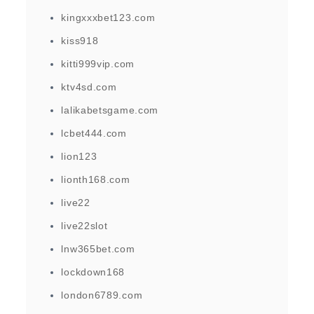
kingxxxbet123.com
kiss918
kitti999vip.com
ktv4sd.com
lalikabetsgame.com
lcbet444.com
lion123
lionth168.com
live22
live22slot
lnw365bet.com
lockdown168
london6789.com