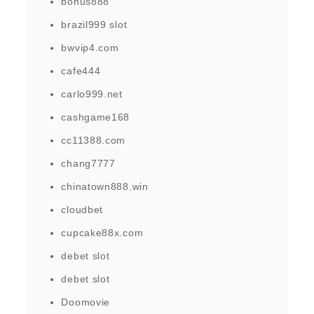
bonus888
brazil999 slot
bwvip4.com
cafe444
carlo999.net
cashgame168
cc11388.com
chang7777
chinatown888.win
cloudbet
cupcake88x.com
debet slot
debet slot
Doomovie