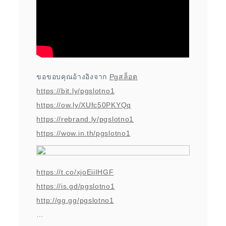
ขอขอบคุณอ้างอิงจาก
Pgสล็อต
https://bit.ly/pgslotno1
https://ow.ly/XUfc50PKYQq
https://rebrand.ly/pgslotno1
https://wow.in.th/pgslotno1
https://t.co/xjoEiiIHGF
https://is.gd/pgslotno1
http://gg.gg/pgslotno1
…