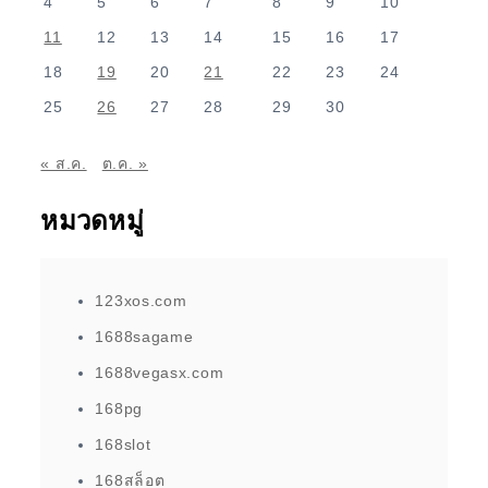
4
5
6
7
8
9
10
11
12
13
14
15
16
17
18
19
20
21
22
23
24
25
26
27
28
29
30
« ส.ค.
ต.ค. »
หมวดหมู่
123xos.com
1688sagame
1688vegasx.com
168pg
168slot
168สล็อต