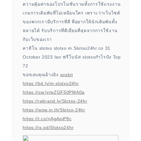
ความคุ้มค่าของโปรโมชั่นรวมทั้งการใช้แรงงาน
เกมการเดิมพันที่ไม่เหมือนใคร เพราะว่าเว็บไซต์
ของพวกเรามีบริการที่ดี ที่อยากให้นักเดิมพันทั้ง
หลายได้ รับบริการที่ดีเยี่ยมที่สุดจากการใช้งาน
กับเว็บของเรา
คาสิโน slotxo slotxo m.Slotxo24hr.co 31
October 2023 Ian ฟรีโบนัส slotxoกำไรปัง Top
72
ขอขอบคุณอ้างอิง
xoslot
https://bit.ly/m-slotxo24hr
https://ow.ly/wZGF50PMA0a
https://rebrand.ly/Slotxo-24hr
https://wow.in.th/Slotxo-24hr
https://t.co/rjAgApiP8c
https://is.gd/Slotxo24hr