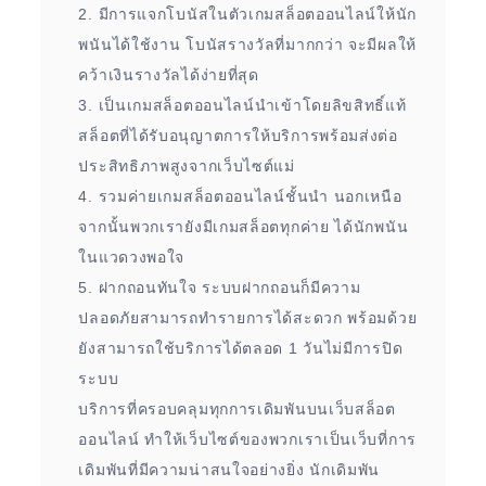
2. มีการแจกโบนัสในตัวเกมสล็อตออนไลน์ให้นัก
พนันได้ใช้งาน โบนัสรางวัลที่มากกว่า จะมีผลให้
คว้าเงินรางวัลได้ง่ายที่สุด
3. เป็นเกมสล็อตออนไลน์นำเข้าโดยลิขสิทธิ์แท้
สล็อตที่ได้รับอนุญาตการให้บริการพร้อมส่งต่อ
ประสิทธิภาพสูงจากเว็บไซต์แม่
4. รวมค่ายเกมสล็อตออนไลน์ชั้นนำ นอกเหนือ
จากนั้นพวกเรายังมีเกมสล็อตทุกค่าย ได้นักพนัน
ในแวดวงพอใจ
5. ฝากถอนทันใจ ระบบฝากถอนก็มีความ
ปลอดภัยสามารถทำรายการได้สะดวก พร้อมด้วย
ยังสามารถใช้บริการได้ตลอด 1 วันไม่มีการปิด
ระบบ
บริการที่ครอบคลุมทุกการเดิมพันบนเว็บสล็อต
ออนไลน์ ทำให้เว็บไซต์ของพวกเราเป็นเว็บที่การ
เดิมพันที่มีความน่าสนใจอย่างยิ่ง นักเดิมพัน