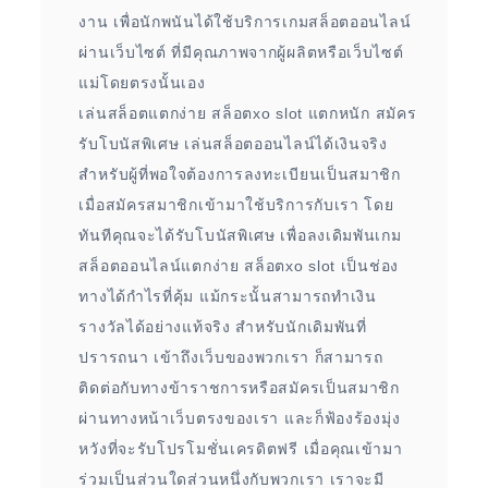
งาน เพื่อนักพนันได้ใช้บริการเกมสล็อตออนไลน์
ผ่านเว็บไซต์ ที่มีคุณภาพจากผู้ผลิตหรือเว็บไซต์
แม่โดยตรงนั้นเอง
เล่นสล็อตแตกง่าย สล็อตxo slot แตกหนัก สมัคร
รับโบนัสพิเศษ เล่นสล็อตออนไลน์ได้เงินจริง
สำหรับผู้ที่พอใจต้องการลงทะเบียนเป็นสมาชิก
เมื่อสมัครสมาชิกเข้ามาใช้บริการกับเรา โดย
ทันทีคุณจะได้รับโบนัสพิเศษ เพื่อลงเดิมพันเกม
สล็อตออนไลน์แตกง่าย สล็อตxo slot เป็นช่อง
ทางได้กำไรที่คุ้ม แม้กระนั้นสามารถทำเงิน
รางวัลได้อย่างแท้จริง สำหรับนักเดิมพันที่
ปรารถนา เข้าถึงเว็บของพวกเรา ก็สามารถ
ติดต่อกับทางข้าราชการหรือสมัครเป็นสมาชิก
ผ่านทางหน้าเว็บตรงของเรา และก็ฟ้องร้องมุ่ง
หวังที่จะรับโปรโมชั่นเครดิตฟรี เมื่อคุณเข้ามา
ร่วมเป็นส่วนใดส่วนหนึ่งกับพวกเรา เราจะมี