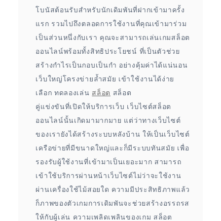
โบนัสต้อนรับสำหรับนักเดิมพันที่ฝากเข้ามาครั้ง
แรก รวมไปถึงตลอดการใช้งานที่คุณเข้ามาร่วม
เป็นส่วนหนึ่งกับเรา คุณจะสามารถเล่นเกมสล็อต
ออนไลน์พร้อมทั้งสิทธิประโยชน์ ที่เป็นตัวช่วย
สร้างกำไรเป็นกอบเป็นกำ อย่างคุ้มค่าได้แน่นอน
เว็บใหญ่โครงข่ายล้ำสมัย เข้าใช้งานได้ง่าย
เลือก ทดลองเล่น
สล็อต
สล็อต
คู่แข่งขันที่เปิดให้บริการเว็บ เว็บไซต์สล็อต
ออนไลน์นั้นเกิดมามากมาย แต่ว่าทางเว็บไซต์
ของเรายังได้สร้างระบบหลังบ้าน ให้เป็นเว็บไซต์
เครือข่ายที่มีขนาดใหญ่และก็มีระบบทันสมัย เพื่อ
รองรับผู้ใช้งานที่เข้ามาเป็นเยอะมาก สามารถ
เข้าใช้บริการผ่านหน้าเว็บไซต์ไม่ว่าจะใช้งาน
ผ่านเครื่องใช้ไม้สอยใด ความมีประสิทธิภาพแล้ว
ก็ภาพของตัวเกมการเดิมพันจะช่วยสร้างอรรถรส
ให้กับผู้เล่น ความเพลิดเพลินของเกม สล็อต