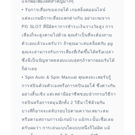
แจ็กพอเพียงตที่สำคัญมากๆ
• รับการเสี่ยงของเกมได้ เกมสล็อตออนไลน์
แต่ละเกมมีการเสี่ยงแตกต่างกัน อย่างเกมจาก
PG SLOT ที่มีอัตราการชำระเงินรางวัลสูง การ
เสี่ยงก็จะสูงตามไปด้วย คุณจำเป็นที่จะต้องถาม
ตัวเองแล้วนะครับว่า ถ้าคุณมาเล่นสล็อตกับ pg
คุณจะสามารถรับการเสี่ยงที่เกิดขึ้นได้หรือเปล่า
ซึ่งนี่เป็นปัญหาทดสอบแบบสุดๆถ้าหากยอมรับได้
ก็ฝ่าเลย
• Spin Auto & Spin Manual คุณคงจะเคยรับรู้
การสปินด้วยตัวเองหรือการสปินออโต้ ซึ่งต่างกัน
อย่างสิ้นเชิง แต่เหล่ามืออาชีพชอบนำกรรมวิธีกา
รสปินหรือการหมุนอีกทั้ง 2 วิธีมาใช้ด้วยกัน
บางทีก็อาจจะสลับรอบไปตามความเหมาะสม
หรือตามสถานการณ์เกมบ้าง แม้กระนั้นเชื่อเลย
ครับผมว่า การเล่นแบบใดแบบหนึ่งก็ไม่ผิด แม้