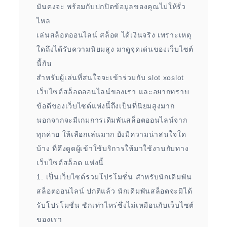
มันคงจะ พร้อมกับปกปิดข้อมูลของคุณไม่ให้รั่ว
ไหล
เล่นสล็อตออนไลน์ สล็อต ได้เงินจริง เพราะเหตุ
ใดถึงได้รับความนิยมสูง มาดูจุดเด่นของเว็บไซต์
นี้กัน
สำหรับผู้เล่นที่สนใจจะเข้าร่วมกับ slot xoslot
เว็บไซต์สล็อตออนไลน์ของเรา และอยากทราบ
ข้อดีของเว็บไซต์แห่งนี้ถึงเป็นที่นิยมสูงมาก
นอกจากจะมีเกมการเดิมพันสล็อตออนไลน์จาก
ทุกค่าย ให้เลือกเล่นมาก ยังมีความน่าสนใจใด
บ้าง ที่ดึงดูดผู้เข้าใช้บริการให้มาใช้งานกับทาง
เว็บไซต์สล็อต แห่งนี้
1. เป็นเว็บไซต์รวมโปรโมชั่น สำหรับนักเดิมพัน
สล็อตออนไลน์ ปกติแล้ว นักเดิมพันสล็อตจะมิได้
รับโปรโมชั่น ซักเท่าไหร่ซึ่งไม่เหมือนกับเว็บไซต์
ของเรา