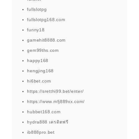
fullslotpg
fullslotpg168.com
funny18
gamehit8888.com
gem99ths.com
happy168
hengjing168
hi6bet.com
https://sretthi99.bet/enter/
https://www.mfj889xx.com/
hubbet168.com
hydra888 เครดิตฟรี
ib888pro.bet