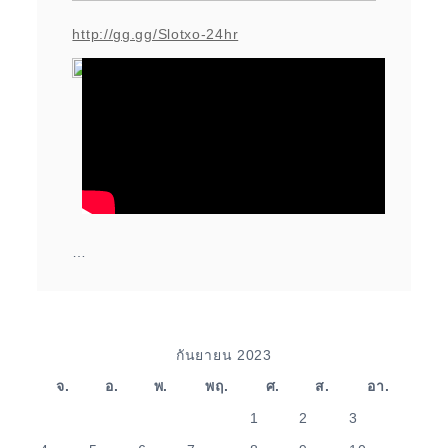
http://gg.gg/Slotxo-24hr
…
กันยายน 2023
จ.
อ.
พ.
พฤ.
ศ.
ส.
อา.
1
2
3