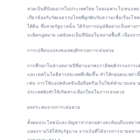
หวยเป็นที่นิยมมากในประเทศไทย โดยเฉพาะในชนบทและช
เกี่ยวข้องกับวัฒนธรรมไทยที่ผูกพันกับความเชื่อเรื
ใต้ดิน ซึ่งหวยรัฐบาลนั้น ได้รับการอนุมัติอย่างเป็น
จะผิดกฎหมาย แต่ยังคงเป็นที่นิยมในหลายพื้นที่ เนื่อง
การเปลี่ยนแปลงของพฤติกรรมการเล่นหวย
การศึกษาในช่วงหลายปีที่ผ่านมาพบว่ามีพฤติกรรมการเล่น
และเทคโนโลยีสารสนเทศที่เพิ่มขึ้น ทำให้กลุ่มคนเหล่า
เช่น การใช้แอปพลิเคชันมือถือหรือเว็บไซต์ทำนายเลข น
ประเทศยังทำให้เกิดทางเลือกใหม่ในการเล่นหวย
ผลกระทบจากการเล่นหวย
ทั้งผลประโยชน์และปัญหาจากหวยต่างสะท้อนถึงบทบาท
แหล่งรายได้ให้กับรัฐบาล จากเงินที่ได้จากการขายสล