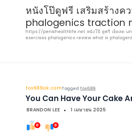
Skip
หนังโป๊ดูฟรี เสริมสร้างควม
to
phalogenics traction 
content
https://penishealthlife.net หนังโป๊ ดูฟรี เย็ดสด 
exercises phalogenics review what is phalogen
fox689ok.com
Tagged
fox689
You Can Have Your Cake And
0
0