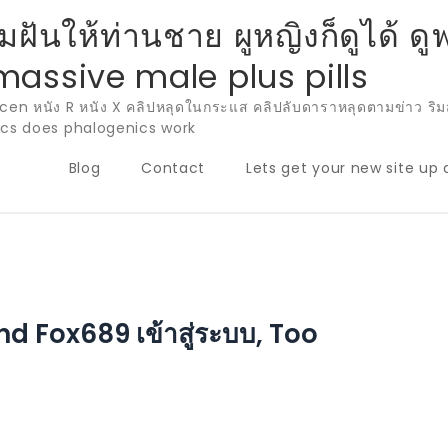
ฝันให้ท่านชาย ผูหญิงก็ดูได้ ดูฟรี
massive male plus pills
uncen หนัง R หนัง X คลิปหลุดในกระแส คลิปลับดาราหลุดตามข่าว ร
ics does phalogenics work
Blog
Contact
Lets get your new site up 
 Fox689 เข้าสู่ระบบ, Too