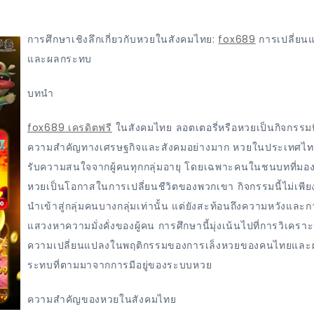
การศึกษาเชิงลึกเกี่ยวกับหวยในสังคมไทย:
fox689
การเปลี่ยน
และผลกระทบ
บทนำ
fox689 เครดิตฟรี
ในสังคมไทย ลอตเตอรี่หรือหวยเป็นกิจกรรมที
ความสำคัญทางเศรษฐกิจและสังคมอย่างมาก หวยในประเทศไท
รับความสนใจจากผู้คนทุกกลุ่มอายุ โดยเฉพาะคนในชนบทที่มอง
หวยเป็นโอกาสในการเปลี่ยนชีวิตของพวกเขา กิจกรรมนี้ไม่เพีย
นำเข้าสู่กลุ่มคนบางกลุ่มเท่านั้น แต่ยังสะท้อนถึงความหวังและ
แสวงหาความมั่งคั่งของผู้คน การศึกษานี้มุ่งเน้นไปที่การวิเคราะ
ความเปลี่ยนแปลงในพฤติกรรมของการเล็งหวยของคนไทยและ
ระทบที่ตามมาจากการมีอยู่ของระบบหวย
ความสำคัญของหวยในสังคมไทย