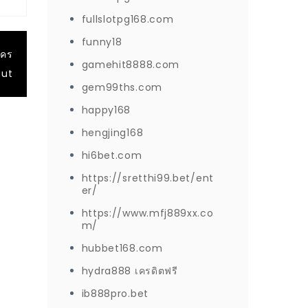
fullslotpg168.com
funny18
ัคร
gamehit8888.com
out
gem99ths.com
happy168
hengjing168
hi6bet.com
https://sretthi99.bet/ent
er/
https://www.mfj889xx.co
m/
hubbet168.com
hydra888 เครดิตฟรี
ib888pro.bet