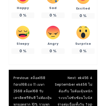
Happy
Sad
Excited
0
%
0
%
0
%
Sleepy
Angry
Surprise
0
%
0
%
0
%
แนะแนว
Previous:
สล็อต168
Next:
ek456 4
faro168.co 11 เมษา
September ek456 ไม่
เรื่อง
2568 สล็อต168 รับ
ต้องรีบ ไม่ต้องลุ้นหนัก
เครดิตฟรีทันที ไม่ต้องลุ้น
ระบบไม่ซับซ้อนโบนัส
ทุกยอดฝาก 10% รวมทุก
จ่ายต่อเนื่องทั้งวัน Top