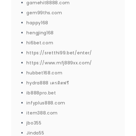
gamehit8888.com
gem99ths.com
happy168
hengjing168
hi6bet.com
https://sretthi99.bet/enter/
https://www.mfj889xx.com/
hubbet168.com
hydra888 เครดิตฟรี
ib888pro.bet
infyplus888.com
item388.com
jbo355
Jinda55