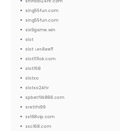
shinobi24hr.com
sing55fun.com
sing55fun.com
six9game.win
slot
slot เครดิตฟรี
slot1111ok.com
slot168
slotxo
slotxo24hr
spbetflik888.com
sretthi99
ss168vip.com
ssc168.com