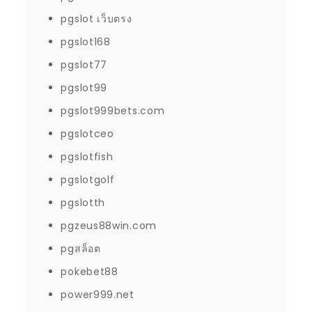
pgslot เว็บตรง
pgslot168
pgslot77
pgslot99
pgslot999bets.com
pgslotceo
pgslotfish
pgslotgolf
pgslotth
pgzeus88win.com
pgสล็อต
pokebet88
power999.net