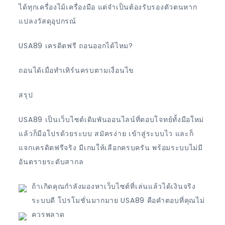
ได้ทุกเครื่องไม้เครื่องมือ แต่จำเป็นต้องรับรองตัวตนหาก
แปลงวัสดุอุปกรณ์
USA89 เครดิตฟรี ถอนออกได้ไหม?
ถอนได้เมื่อทำเทิร์นครบตามเงื่อนไข
สรุป
USA89 เป็นเว็บไซต์เดิมพันออนไลน์ที่ตอบโจทย์ทั้งมือใหม่
แล้วก็มือโปรด้วยระบบ สมัครง่าย เข้าสู่ระบบไว และก็
แจกเครดิตฟรีจริง มีเกมให้เลือกครบครัน พร้อมระบบไม่มี
อันตรายระดับสากล
ถ้าเกิดคุณกำลังมองหาเว็บไซต์ที่เล่นแล้วได้เงินจริง
ระบบดี โปรโมชั่นมากมาย USA89 คือคำตอบที่คุณไม่
ควรพลาด