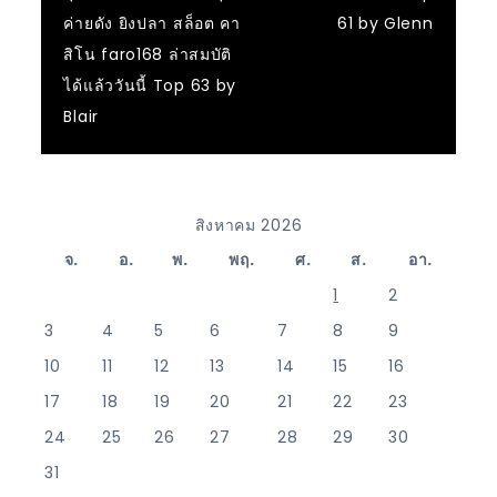
ค่ายดัง ยิงปลา สล็อต คา
61 by Glenn
สิโน faro168 ล่าสมบัติ
ได้แล้ววันนี้ Top 63 by
Blair
สิงหาคม 2026
จ.
อ.
พ.
พฤ.
ศ.
ส.
อา.
1
2
3
4
5
6
7
8
9
10
11
12
13
14
15
16
17
18
19
20
21
22
23
24
25
26
27
28
29
30
31