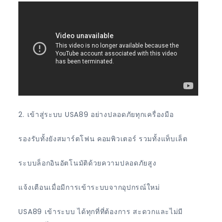
2. เข้าสู่ระบบ USA89 อย่างปลอดภัยทุกเครื่องมือ
รองรับทั้งยังสมาร์ตโฟน คอมพิวเตอร์ รวมทั้งแท็บเล็ต
ระบบล็อกอินอัตโนมัติด้วยความปลอดภัยสูง
แจ้งเตือนเมื่อมีการเข้าระบบจากอุปกรณ์ใหม่
USA89 เข้าระบบ ได้ทุกที่ที่ต้องการ สะดวกและไม่มี