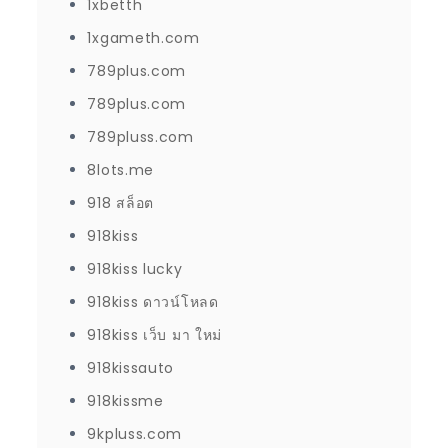
1xbetth
1xgameth.com
789plus.com
789plus.com
789pluss.com
8lots.me
918 สล็อต
918kiss
918kiss lucky
918kiss ดาวน์โหลด
918kiss เว็บ มา ใหม่
918kissauto
918kissme
9kpluss.com