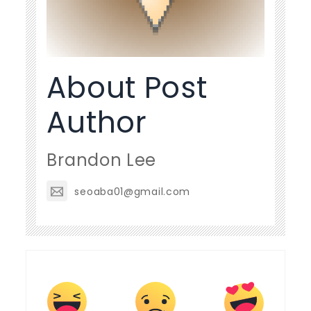
About Post
Author
Brandon Lee
seoaba01@gmail.com