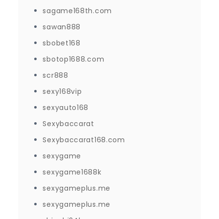
sagame168th.com
sawan888
sbobet168
sbotop1688.com
scr888
sexy168vip
sexyauto168
Sexybaccarat
Sexybaccarat168.com
sexygame
sexygame1688k
sexygameplus.me
sexygameplus.me