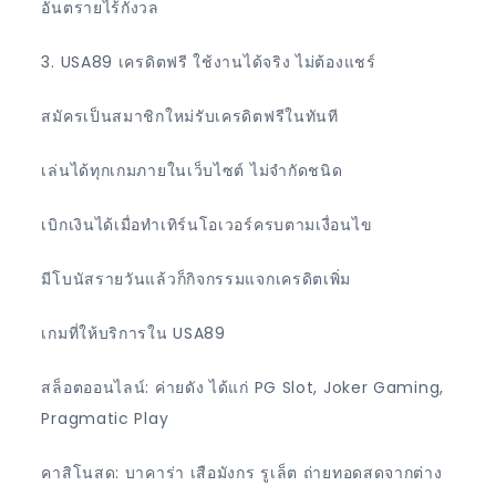
อันตรายไร้กังวล
3. USA89 เครดิตฟรี ใช้งานได้จริง ไม่ต้องแชร์
สมัครเป็นสมาชิกใหม่รับเครดิตฟรีในทันที
เล่นได้ทุกเกมภายในเว็บไซต์ ไม่จำกัดชนิด
เบิกเงินได้เมื่อทำเทิร์นโอเวอร์ครบตามเงื่อนไข
มีโบนัสรายวันแล้วก็กิจกรรมแจกเครดิตเพิ่ม
เกมที่ให้บริการใน USA89
สล็อตออนไลน์: ค่ายดัง ได้แก่ PG Slot, Joker Gaming,
Pragmatic Play
คาสิโนสด: บาคาร่า เสือมังกร รูเล็ต ถ่ายทอดสดจากต่าง