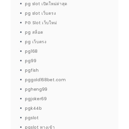
pg slot เปิดใหม่ล่าสุด
pg slot เว็บตรง
PG Slot เว็บใหม่
pg สล็อต
pg เว็บตรง
pg168
pg99
pgfish
pggold168bet.com
pgheng99
pgjoker69
pgk44b
pgslot
pgslot ทางเข้า