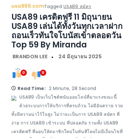
usa899.com
Tagged
USA89 สมัคร
USA89 เครดิตฟรี 11 มิถุนายน
USA89 เล่นได้ทั้งวันทุกเวลาฝาก
ถอนเร็วทันใจโบนัสเข้าตลอดวัน
Top 59 By Miranda
0
0
Read Time:
2 Minute, 28 Second
USA89 เป็นเว็บไซต์พนันออนไลน์ที่มาแรงขณะนี้
ด้วยระบบการให้บริการที่ครบถ้วน ไม่มีอันตราย รวม
ทั้งมีความน่าไว้ใจสูง ไม่ว่าจะเป็นการ USA89 สมัคร ที่
ง่าย การ USA89 เข้าระบบ ที่ปลอดภัย รวมทั้ง USA89
เครดิตฟรี ที่มอบให้สมาชิกใหม่ในทันทีโดยไม่มีเงื่อนไขที่