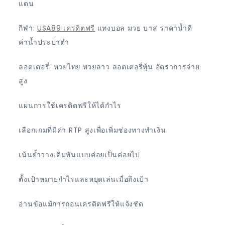
แดน
กีฬา:
USA89 เครดิตฟรี
แทงบอล มวย บาส ราคาน้ำดี
ค่าน้ำประปาต่ำ
ลอตเตอรี่: หวยไทย หวยลาว ลอตเตอรี่หุ้น อัตราการจ่าย
สูง
แผนการใช้เครดิตฟรีให้ได้กำไร
เลือกเกมที่มีค่า RTP สูงเพื่อเพิ่มช่องทางทำเงิน
เน้นย้ำวางเดิมพันแบบค่อยเป็นค่อยไป
ตั้งเป้าหมายกำไรและหยุดเล่นเมื่อถึงเป้า
อ่านข้อแม้การถอนเครดิตฟรีให้แจ้งชัด