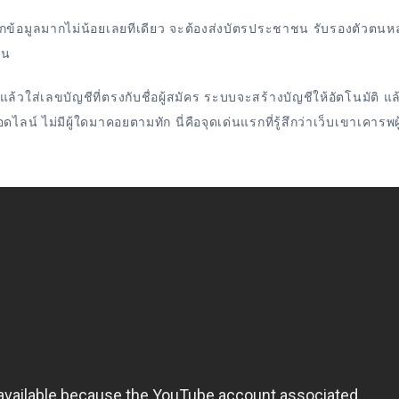
รอกข้อมูลมากไม่น้อยเลยทีเดียว จะต้องส่งบัตรประชาชน รับรองตัวตน
็น
วใส่เลขบัญชีที่ตรงกับชื่อผู้สมัคร ระบบจะสร้างบัญชีให้อัตโนมัติ แล้
น์ ไม่มีผู้ใดมาคอยตามทัก นี่คือจุดเด่นแรกที่รู้สึกว่าเว็บเขาเคารพผู