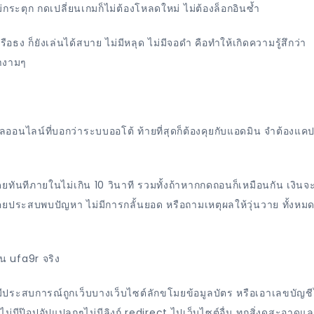
่กระตุก กดเปลี่ยนเกมก็ไม่ต้องโหลดใหม่ ไม่ต้องล็อกอินซ้ำ
ธง ก็ยังเล่นได้สบาย ไม่มีหลุด ไม่มีจอดำ คือทำให้เกิดความรู้สึกว่า
ทำงามๆ
ออนไลน์ที่บอกว่าระบบออโต้ ท้ายที่สุดก็ต้องคุยกับแอดมิน จำต้องแค
ยทันทีภายในไม่เกิน 10 วินาที รวมทั้งถ้าหากกดถอนก็เหมือนกัน เงินจะ
คยประสบพบปัญหา ไม่มีการกลั้นยอด หรือถามเหตุผลให้วุ่นวาย ทั้งหมด
น ufa9r จริง
ีประสบการณ์ถูกเว็บบางเว็บไซต์ลักขโมยข้อมูลบัตร หรือเอาเลขบัญชี
่มีป๊อปอัปแปลกๆไม่มีลิงก์ redirect ไปเว็บไซต์อื่น ทุกสิ่งดูสะอาดแ