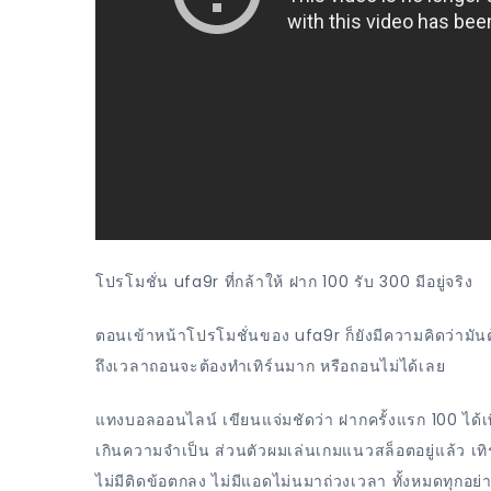
โปรโมชั่น ufa9r ที่กล้าให้ ฝาก 100 รับ 300 มีอยู่จริง
ตอนเข้าหน้าโปรโมชั่นของ ufa9r ก็ยังมีความคิดว่ามันต
ถึงเวลาถอนจะต้องทำเทิร์นมาก หรือถอนไม่ได้เลย
แทงบอลออนไลน์ เขียนแจ่มชัดว่า ฝากครั้งแรก 100 ได้เพิ
เกินความจำเป็น ส่วนตัวผมเล่นเกมแนวสล็อตอยู่แล้ว เทิ
ไม่มีติดข้อตกลง ไม่มีแอดไม่นมาถ่วงเวลา ทั้งหมดทุกอย่