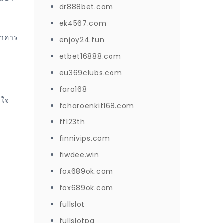
dr888bet.com
ek4567.com
ธนาคาร
enjoy24.fun
etbet16888.com
eu369clubs.com
faro168
งใจ
fcharoenkit168.com
ff123th
finnivips.com
fiwdee.win
fox689ok.com
fox689ok.com
fullslot
fullslotpg