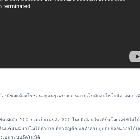
้องมีข้อแม้อะไรซ่อนอยู่แน่ๆเพราะว่าหลายเว็บมักจะให้โบนัส แต่ว่าเ
่มเติมอีก 200 รวมเป็นเครดิต 300 โดยมีเงื่อนไขเทิร์นโอเวอร์ที่ไม่ไ
ร์นแค่นั้นนับว่าไม่ได้ทำยาก ที่สำคัญคือ พอทำครบปุบปับก็ถอนออกได้เ
างเป็นระบบอัตโนมัติ