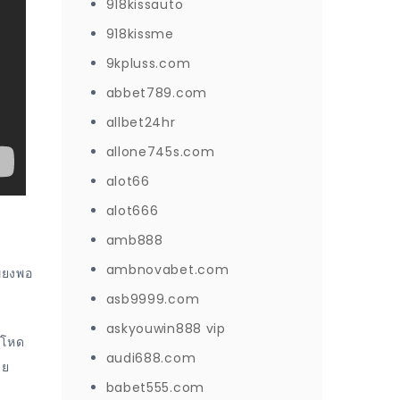
918kissauto
918kissme
9kpluss.com
abbet789.com
allbet24hr
allone745s.com
alot66
alot666
amb888
ambnovabet.com
พียงพอ
asb9999.com
askyouwin888 vip
ด้โหด
audi688.com
ลย
babet555.com