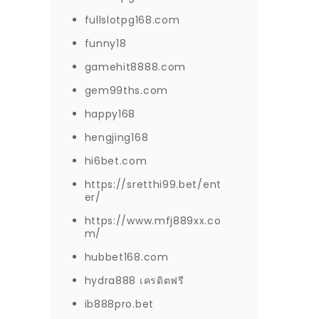
fullslotpg168.com
funny18
gamehit8888.com
gem99ths.com
happy168
hengjing168
hi6bet.com
https://sretthi99.bet/ent
er/
https://www.mfj889xx.co
m/
hubbet168.com
hydra888 เครดิตฟรี
ib888pro.bet