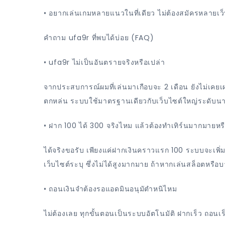
• อยากเล่นเกมหลายแนวในที่เดียว ไม่ต้องสมัครหลายเว
คำถาม ufa9r ที่พบได้บ่อย (FAQ)
• ufa9r ไม่เป็นอันตรายจริงหรือเปล่า
จากประสบการณ์ผมที่เล่นมาเกือบจะ 2 เดือน ยังไม่เคยเผชิญ
ตกหล่น ระบบใช้มาตรฐานเดียวกับเว็บไซต์ใหญ่ระดับน
• ฝาก 100 ได้ 300 จริงไหม แล้วต้องทำเทิร์นมากมายหร
ได้จริงขอรับ เพียงแค่ฝากเงินคราวแรก 100 ระบบจะเพิ่ม
เว็บไซต์ระบุ ซึ่งไม่ได้สูงมากมาย ถ้าหากเล่นสล็อตหรื
• ถอนเงินจำต้องรอแอดมินอนุมัตำหนิไหม
ไม่ต้องเลย ทุกขั้นตอนเป็นระบบอัตโนมัติ ฝากเร็ว ถอนเร