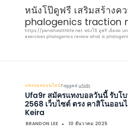
Skip
หนังโป๊ดูฟรี เสริมสร้างควม
to
phalogenics traction 
content
https://penishealthlife.net หนังโป๊ ดูฟรี เย็ดสด 
exercises phalogenics review what is phalogen
แทงบอลออนไลน์
Tagged
ufa9r
Ufa9r สมัครแทงบอลวันนี้ รับโ
2568 เว็บไซต์ ตรง คาสิโนออนไล
Keira