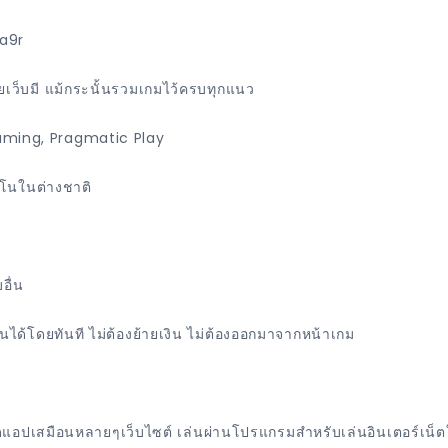
fa9r
ยเว็บมี แม้กระนั้นรวมเกมไว้ครบทุกแนว
ming, Pragmatic Play
ิโนในต่างชาติ
อื่น
ื่นได้โดยทันที ไม่ต้องย้ายเงิน ไม่ต้องออกมาจากหน้าเกม
โหลดแอปเสมือนหลายๆเว็บไซต์ เล่นผ่านโปรแกรมสำหรับเล่นอินเตอร์เน็ต