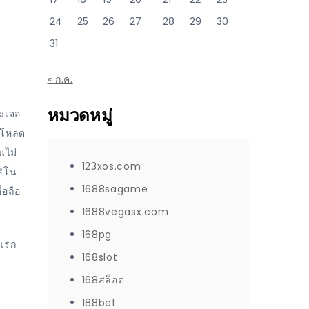
24
25
26
27
28
29
30
31
« ก.ค.
หมวดหมู่
าะเจอ
องโหลด
นไม่
123xos.com
สิโน
1688sagame
่อถือ
1688vegasx.com
168pg
งแรก
168slot
168สล็อต
188bet