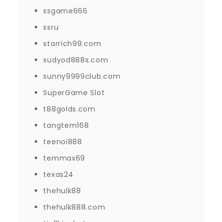
ssgame666
ssru
starrich99.com
sudyod888s.com
sunny9999club.com
SuperGame Slot
t88golds.com
tangtem168
teenoi888
temmax69
texas24
thehulk88
thehulk888.com