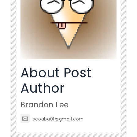
About Post
Author
Brandon Lee
seoaba01@gmail.com