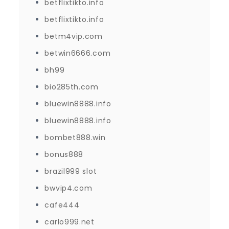
betflixtikto.info
betflixtikto.info
betm4vip.com
betwin6666.com
bh99
bio285th.com
bluewin8888.info
bluewin8888.info
bombet888.win
bonus888
brazil999 slot
bwvip4.com
cafe444
carlo999.net