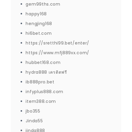
gem99ths.com
happy168
hengjing168
hi6bet.com
https://sretthi99.bet/enter/
https://www.mfj889xx.com/
hubbet168.com
hydra888 เครดิตฟรี
ib888pro.bet
infyplus888.com
item388.com
jbo355
Jinda55
jinda888