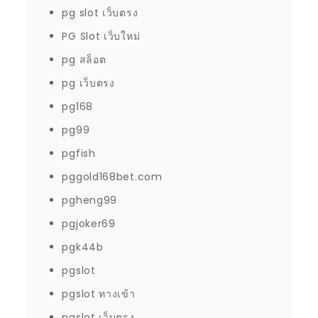
pg slot เว็บตรง
PG Slot เว็บใหม่
pg สล็อต
pg เว็บตรง
pg168
pg99
pgfish
pggold168bet.com
pgheng99
pgjoker69
pgk44b
pgslot
pgslot ทางเข้า
pgslot เว็บตรง