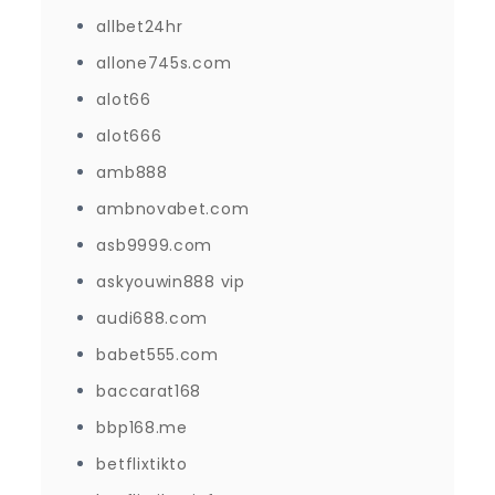
allbet24hr
allone745s.com
alot66
alot666
amb888
ambnovabet.com
asb9999.com
askyouwin888 vip
audi688.com
babet555.com
baccarat168
bbp168.me
betflixtikto