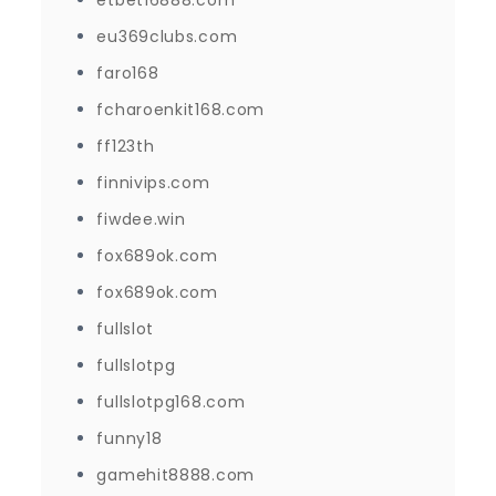
etbet16888.com
eu369clubs.com
faro168
fcharoenkit168.com
ff123th
finnivips.com
fiwdee.win
fox689ok.com
fox689ok.com
fullslot
fullslotpg
fullslotpg168.com
funny18
gamehit8888.com