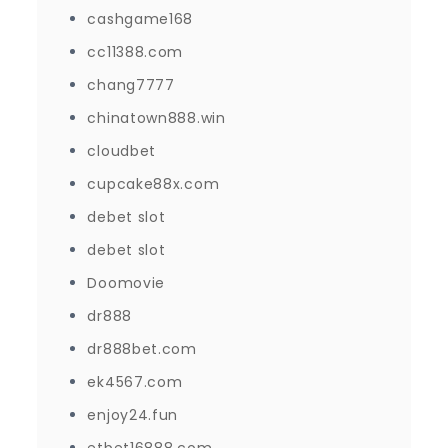
cashgame168
cc11388.com
chang7777
chinatown888.win
cloudbet
cupcake88x.com
debet slot
debet slot
Doomovie
dr888
dr888bet.com
ek4567.com
enjoy24.fun