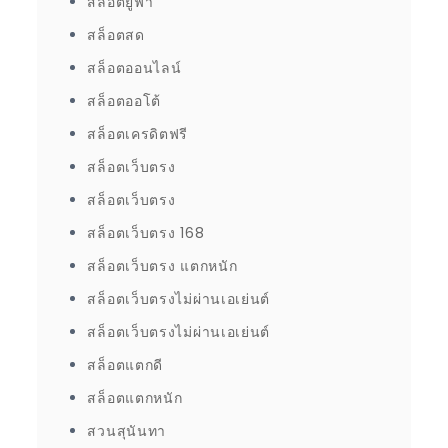
สล็อตยูฟ่า
สล็อตสด
สล็อตออนไลน์
สล็อตออโต้
สล็อตเครดิตฟรี
สล็อตเว็บตรง
สล็อตเว็บตรง
สล็อตเว็บตรง 168
สล็อตเว็บตรง แตกหนัก
สล็อตเว็บตรงไม่ผ่านเอเย่นต์
สล็อตเว็บตรงไม่ผ่านเอเย่นต์
สล็อตแตกดี
สล็อตแตกหนัก
สวนสุนันทา