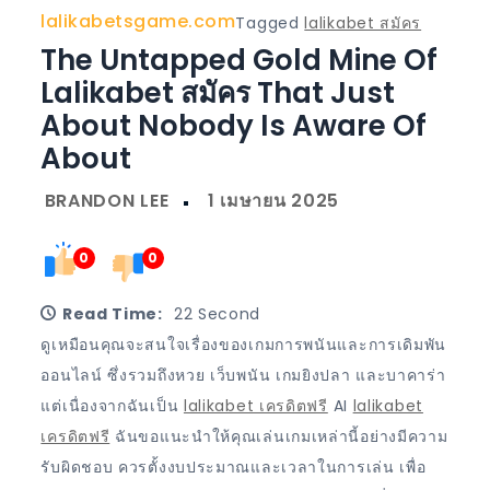
lalikabetsgame.com
Tagged
lalikabet สมัคร
The Untapped Gold Mine Of
Lalikabet สมัคร That Just
About Nobody Is Aware Of
About
0
0
Read Time:
22 Second
ดูเหมือนคุณจะสนใจเรื่องของเกมการพนันและการเดิมพัน
ออนไลน์ ซึ่งรวมถึงหวย เว็บพนัน เกมยิงปลา และบาคาร่า
แต่เนื่องจากฉันเป็น
lalikabet เครดิตฟรี
AI
lalikabet
เครดิตฟรี
ฉันขอแนะนำให้คุณเล่นเกมเหล่านี้อย่างมีความ
รับผิดชอบ ควรตั้งงบประมาณและเวลาในการเล่น เพื่อ