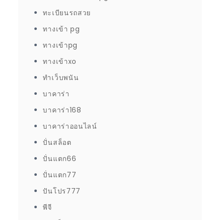
ทะเบียนรถสวย
ทางเข้า pg
ทางเข้าpg
ทางเข้าxo
ทำเว็บพนัน
บาคาร่า
บาคาร่า168
บาคาร่าออนไลน์
ปั่นสล็อต
ปั่นแตก66
ปั่นแตก77
ปันโปร777
พีจี