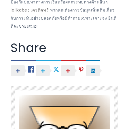
ป้องกันปัญหาทางการเงินหรือผลกระทบทางด้านอื่นๆ
lalikabet เครดิตฟรี
หากคุณต้องการข้อมูลเพิ่มเติมเกี่ยว
กับการเล่นอย่างปลอดภัยหรือมีคำถามเฉพาะเจาะจง ยินดี
ที่จะช่วยเสมอ!
Share