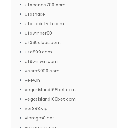
ufanance789.com
ufasnake
ufasocietyth.com
ufawinner88
uk369clubs.com
usa899.com
ut9winwin.com
veera6999.com
veewin
vegasisland168bet.com
vegasisland168bet.com
ver888.vip
vipmgm8.net
visdomm.com