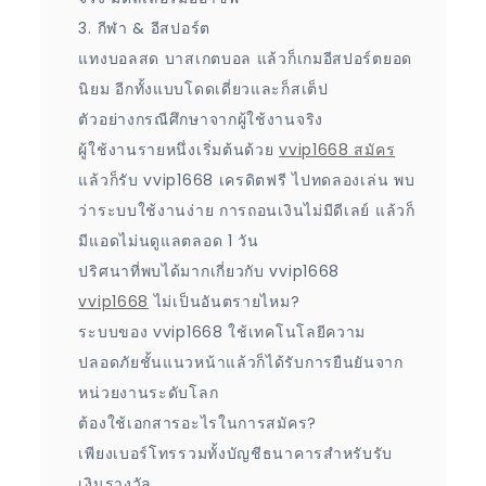
3. กีฬา & อีสปอร์ต
แทงบอลสด บาสเกตบอล แล้วก็เกมอีสปอร์ตยอด
นิยม อีกทั้งแบบโดดเดี่ยวและก็สเต็ป
ตัวอย่างกรณีศึกษาจากผู้ใช้งานจริง
ผู้ใช้งานรายหนึ่งเริ่มต้นด้วย
vvip1668 สมัคร
แล้วก็รับ vvip1668 เครดิตฟรี ไปทดลองเล่น พบ
ว่าระบบใช้งานง่าย การถอนเงินไม่มีดีเลย์ แล้วก็
มีแอดไม่นดูแลตลอด 1 วัน
ปริศนาที่พบได้มากเกี่ยวกับ vvip1668
vvip1668
ไม่เป็นอันตรายไหม?
ระบบของ vvip1668 ใช้เทคโนโลยีความ
ปลอดภัยชั้นแนวหน้าแล้วก็ได้รับการยืนยันจาก
หน่วยงานระดับโลก
ต้องใช้เอกสารอะไรในการสมัคร?
เพียงเบอร์โทรรวมทั้งบัญชีธนาคารสำหรับรับ
เงินรางวัล