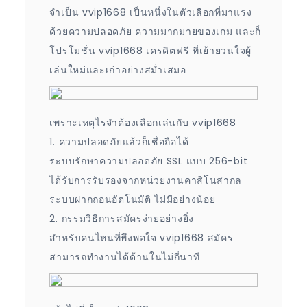
จำเป็น vvip1668 เป็นหนึ่งในตัวเลือกที่มาแรง
ด้วยความปลอดภัย ความมากมายของเกม และก็
โปรโมชั่น vvip1668 เครดิตฟรี ที่เย้ายวนใจผู้
เล่นใหม่และเก่าอย่างสม่ำเสมอ
เพราะเหตุไรจำต้องเลือกเล่นกับ vvip1668
1. ความปลอดภัยแล้วก็เชื่อถือได้
ระบบรักษาความปลอดภัย SSL แบบ 256-bit
ได้รับการรับรองจากหน่วยงานคาสิโนสากล
ระบบฝากถอนอัตโนมัติ ไม่มีอย่างน้อย
2. กรรมวิธีการสมัครง่ายอย่างยิ่ง
สำหรับคนไหนที่พึงพอใจ vvip1668 สมัคร
สามารถทำงานได้ด้านในไม่กี่นาที