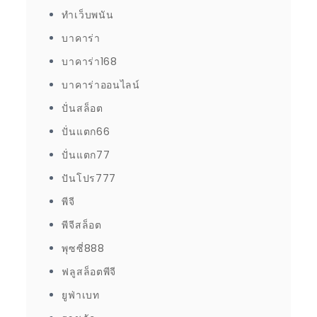
ทำเว็บพนัน
บาคาร่า
บาคาร่า168
บาคาร่าออนไลน์
ปั่นสล็อต
ปั่นแตก66
ปั่นแตก77
ปันโปร777
พีจี
พีจีสล็อต
พุซซี่888
ฟลูสล็อตพีจี
ยูฟ่าเบท