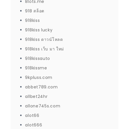
8lots.me
918 สล็อต
918kiss
918kiss lucky
918kiss ดาวน์โหลด
918kiss เว็บ มา ใหม่
918kissauto
918kissme
9kpluss.com
abbet789.com
allbet24hr
allone745s.com
alot66
alot666