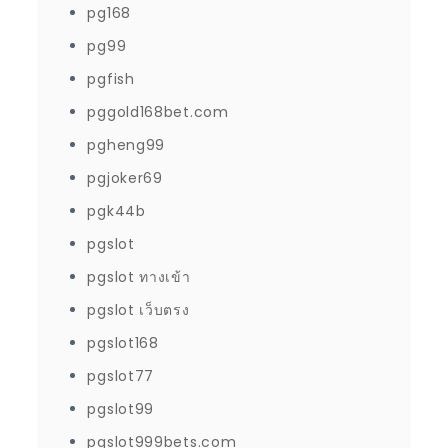
pg168
pg99
pgfish
pggold168bet.com
pgheng99
pgjoker69
pgk44b
pgslot
pgslot ทางเข้า
pgslot เว็บตรง
pgslot168
pgslot77
pgslot99
pgslot999bets.com