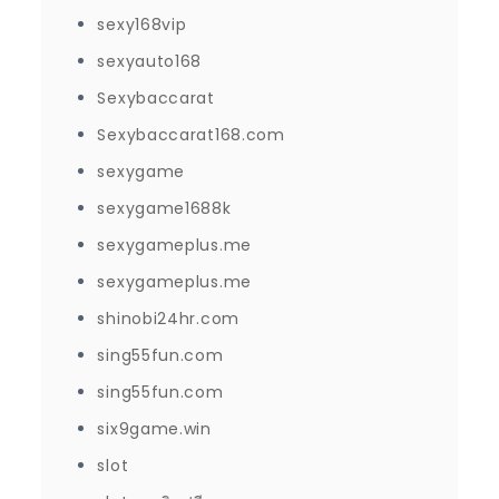
sexy168vip
sexyauto168
Sexybaccarat
Sexybaccarat168.com
sexygame
sexygame1688k
sexygameplus.me
sexygameplus.me
shinobi24hr.com
sing55fun.com
sing55fun.com
six9game.win
slot