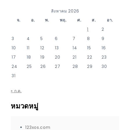
สิงหาคม 2026
จ.
อ.
พ.
พฤ.
ศ.
ส.
อา.
1
2
3
4
5
6
7
8
9
10
11
12
13
14
15
16
17
18
19
20
21
22
23
24
25
26
27
28
29
30
31
« ก.ค.
หมวดหมู่
123xos.com