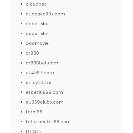
cloudbet
cupcake88x.com
debet slot
debet slot
Doomovie
dr888
dr888bet.com
ek4567.com
enjoy24.fun
etbet16888.com
eu369clubs.com
faro168
fcharoenkit168.com
ff123th