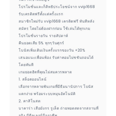
โปรโมชั่นและก็สิทธิประโยชน์จาก vvip1668
รับเครดิตฟรีตั้งแต่ครั้งแรก
สมาชิกใหม่รับ vvip1668 เครดิตฟรี ทันทีหลัง
สมัคร โดยไม่ต้องฝากก่อน ใช้เล่นได้ทุกเกม
โปรโมชั่นรายวัน รายสัปดาห์
คืนยอดเสีย 5% ทุกๆวันศุกร์
โบนัสเพิ่มเติมเงินครั้งแรกของวัน +20%
เสนอแนะเพื่อนพ้อง รับค่าคอมไม่ชชันถอนได้
โดยทันที
เกมยอดฮิตที่คุณไม่สมควรพลาด
1. สล็อตออนไลน์
เลือกจากหลายพันเกมที่มีธีมนานัปการ โบนัส
แตกง่าย พร้อมระบบหมุนอัตโนมัติ
2. คาสิโนสด
บาคาร่า เสือมังกร รูเล็ต ถ่ายทอดสดจากสถานที่
จริง มีดีลเลอร์มืออาชีพ