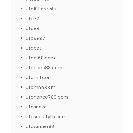
ufa191 ทางเข้า
ufa77
ufa88
ufa8997
ufabet
ufad168.com
ufaheno88.com
ufam11.com
ufamnn.com
ufanance789.com
ufasnake
ufasocietyth.com
ufawinner88