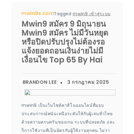
mwin9s.com
Tagged
mwin9 เข้าสู่ระบบ
Mwin9 สมัคร 9 มิถุนายน
Mwin9 สมัคร ไม่มีวันหยุด
หรือปิดปรับปรุงไม่ต้องรอ
แจ้งยอดถอนเงินง่ายไม่มี
เงื่อนไข Top 65 By Hai
mwin9 เป็นเว็บไซต์คาสิโนออนไลน์ที่มอบ
ประสบการณ์พนันเหนือระดับให้กับผู้เล่นทั่วไทย
ด้วยความครบครันของเกม ระบบที่ปลอดภัย และ
ก็การใช้งานที่เป็นมิตรกับผู้ใช้งานทุกคน ไม่ว่า