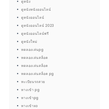
ดูหนัง
ดูหนังหนังออนไลน์
ดูหนังออนไลน์
ดูหนังออนไลน์ 2023
ดูหนังออนไลน์ฟรี
ดูหนังใหม่
ทดลองเล่นpg
ทดลองเล่นสล็อต
ทดลองเล่นสล็อต
ทดลองเล่นสล็อต pg
ทะเบียนรถสวย
ทางเข้า pg
ทางเข้าpg
ทางเข้าxo