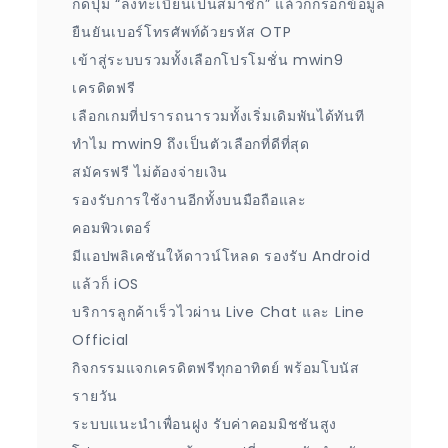
กดปุ่ม “ลงทะเบียนเป็นสมาชิก” แล้วก็กรอกข้อมูล
ยืนยันเบอร์โทรศัพท์ด้วยรหัส OTP
เข้าสู่ระบบรวมทั้งเลือกโปรโมชั่น mwin9
เครดิตฟรี
เลือกเกมที่ปรารถนารวมทั้งเริ่มเดิมพันได้ทันที
ทำไม mwin9 ถึงเป็นตัวเลือกที่ดีที่สุด
สมัครฟรี ไม่ต้องจ่ายเงิน
รองรับการใช้งานอีกทั้งบนมือถือและ
คอมพิวเตอร์
มีแอปพลิเคชันให้ดาวน์โหลด รองรับ Android
แล้วก็ iOS
บริการลูกค้าเร็วไวผ่าน Live Chat และ Line
Official
กิจกรรมแจกเครดิตฟรีทุกอาทิตย์ พร้อมโบนัส
รายวัน
ระบบแนะนำเพื่อนฝูง รับค่าคอมมิชชันสูง