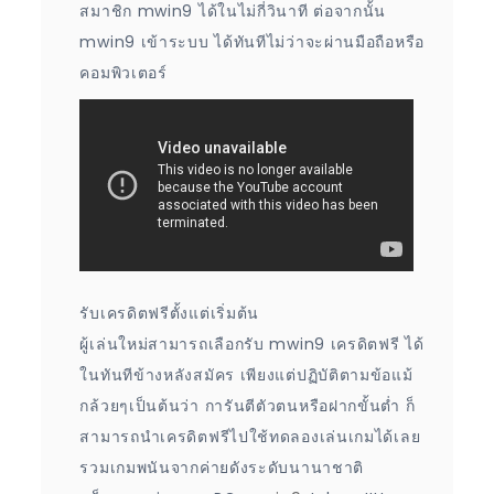
สมาชิก mwin9 ได้ในไม่กี่วินาที ต่อจากนั้น
mwin9 เข้าระบบ ได้ทันทีไม่ว่าจะผ่านมือถือหรือ
คอมพิวเตอร์
รับเครดิตฟรีตั้งแต่เริ่มต้น
ผู้เล่นใหม่สามารถเลือกรับ mwin9 เครดิตฟรี ได้
ในทันทีข้างหลังสมัคร เพียงแต่ปฏิบัติตามข้อแม้
กล้วยๆเป็นต้นว่า การันตีตัวตนหรือฝากขั้นต่ำ ก็
สามารถนำเครดิตฟรีไปใช้ทดลองเล่นเกมได้เลย
รวมเกมพนันจากค่ายดังระดับนานาชาติ