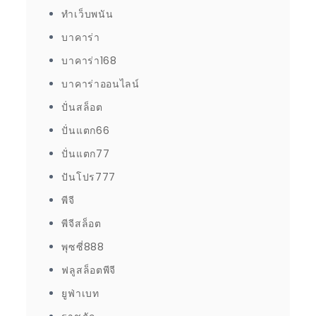
ทำเว็บพนัน
บาคาร่า
บาคาร่า168
บาคาร่าออนไลน์
ปั่นสล็อต
ปั่นแตก66
ปั่นแตก77
ปันโปร777
พีจี
พีจีสล็อต
พุซซี่888
ฟลูสล็อตพีจี
ยูฟ่าเบท