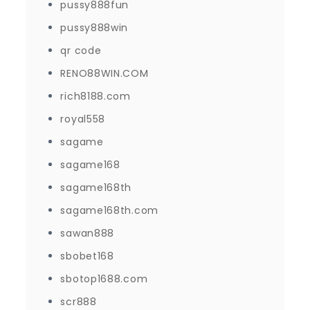
pussy888fun
pussy888win
qr code
RENO88WIN.COM
rich8188.com
royal558
sagame
sagame168
sagame168th
sagame168th.com
sawan888
sbobet168
sbotop1688.com
scr888