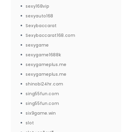
sexy168vip
sexyauto168
Sexybaccarat
Sexybaccarat168.com
sexygame
sexygame1688k
sexygameplus.me
sexygameplus.me
shinobi24hr.com
sing55fun.com
sing55fun.com
six9game.win
slot