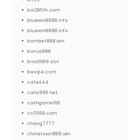
bio285th.com
bluewin8888.info
bluewin8888.info
bombet888.win
bonus888
brazil999 slot
bwvip4.com
cafe444
carlo999.net
cashgame168
cc11388.com
chang7777
chinatown888.win