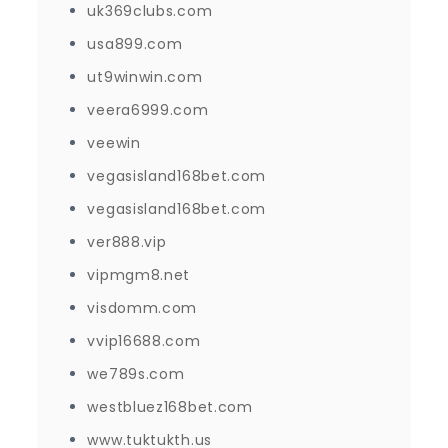
uk369clubs.com
usa899.com
ut9winwin.com
veera6999.com
veewin
vegasisland168bet.com
vegasisland168bet.com
ver888.vip
vipmgm8.net
visdomm.com
vvip16688.com
we789s.com
westbluez168bet.com
www.tuktukth.us