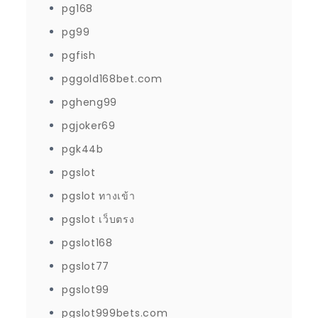
pg168
pg99
pgfish
pggold168bet.com
pgheng99
pgjoker69
pgk44b
pgslot
pgslot ทางเข้า
pgslot เว็บตรง
pgslot168
pgslot77
pgslot99
pgslot999bets.com