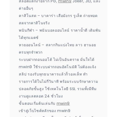
สล็อตแตกง่ายจาก PG,
mwin9
Joker, JILI, และ
ค่ายอื่นๆ
คาสิโนสด – บาคาร่า เสือมังกร รูเล็ต ถ่ายทอด
สดจากคาสิโนจริง
พนันกีฬา – พนันบอลออนไลน์ ราคาน้ำดี เดิมพัน
ได้ทุกแมตช์
หวยออนไลน์ – สลากกินแบ่งไทย ลาว ฮานอย
ครบทุกจำพวก
ระบบฝากถอนออโต้ ไม่เป็นอันตราย มั่นใจได้
mwin9 ใช้ระบบฝากถอนอัตโนมัติ ไม่ต้องแจ้ง
สลิป รองรับทุกธนาคารแล้วก็วอลเล็ท ทำ
รายการได้ในไม่กี่วินาที พร้อมระบบรักษาความ
ปลอดภัยขั้นสูง ใช้เทคโนโลยี SSL รวมทั้งมีทีม
งานดูแลตลอด 24 ชั่วโมง
ขั้นตอนเริ่มต้นเล่นกับ
mwin9
เข้าสู่เว็บไซต์หลักของ mwin9