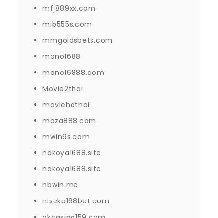
mfj889xx.com
mib555s.com
mmgoldsbets.com
mono1688
mono16888.com
Movie2thai
moviehdthai
moza888.com
mwin9s.com
nakoya1688.site
nakoya1688.site
nbwin.me
niseko168bet.com
okcasino159.com