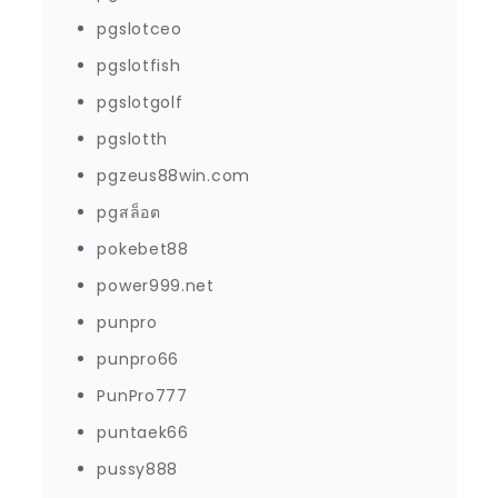
pgslotceo
pgslotfish
pgslotgolf
pgslotth
pgzeus88win.com
pgสล็อต
pokebet88
power999.net
punpro
punpro66
PunPro777
puntaek66
pussy888