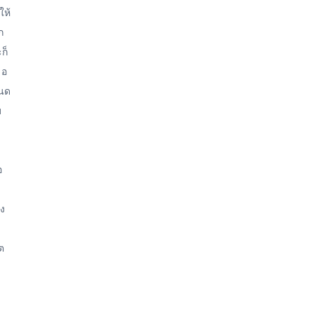
ให้
ก
ก็
่อ
หนด
บ
อ
อง
็ต