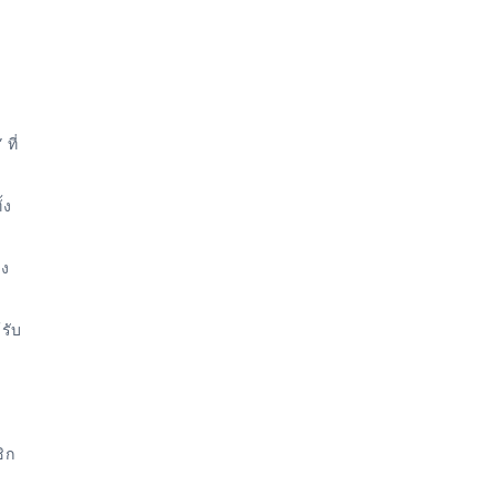
ที่
้ง
่ง
รับ
ิก