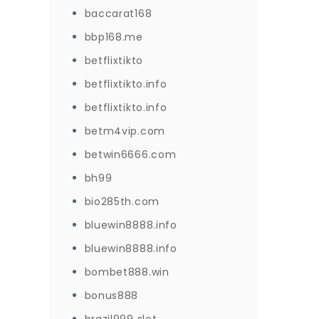
baccarat168
bbp168.me
betflixtikto
betflixtikto.info
betflixtikto.info
betm4vip.com
betwin6666.com
bh99
bio285th.com
bluewin8888.info
bluewin8888.info
bombet888.win
bonus888