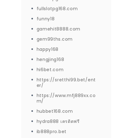
fullslotpg168.com
funny18
gamehit8888.com
gem99ths.com
happy168
hengjing168
hi6bet.com
https://sretthi99.bet/ent
er/
https://www.mfj889xx.co
m/
hubbet168.com
hydra888 เครดิตฟรี
ib888pro.bet