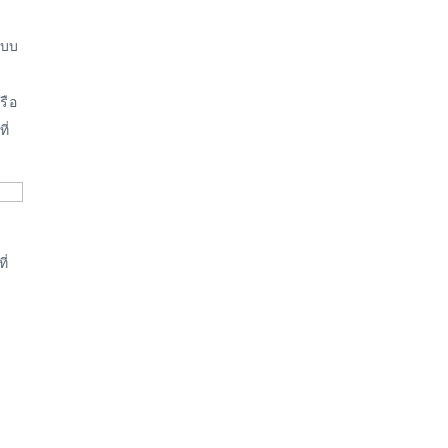
ะบบ
รือ
ี่
ี่
%