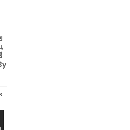
s
ย
น
ี
By