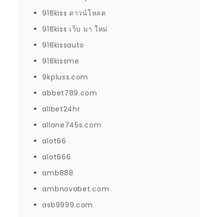
918kiss ดาวน์โหลด
918kiss เว็บ มา ใหม่
918kissauto
918kissme
9kpluss.com
abbet789.com
allbet24hr
allone745s.com
alot66
alot666
amb888
ambnovabet.com
asb9999.com