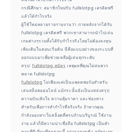
กรณีศึกษา: สมาชิกใหม่รับ fullslotpg เครดิตฟรี
แล้วได้กำไรจริง
ผู้ใช้ใหม่หลายรายรายงานว่า ภายหลังจากได้รับ
fullslotpg เครดิตฟรี พวกเขาสามารถนำไปเล่น
เกมต่างๆรวมทั้งได้รับกำไรจริงโดยไม่ต้องลงทุน
เพิ่มเติมในตอนเริ่มต้น นี่คือแบบอย่างของระบบที่
ออกแบบมาเพื่อช่วยเหลือผู้เล่นทุกระดับ
สรุป:
fullslotpg สมัคร
เหตุผลที่คุณไม่สมควร
พลาด fullslotpg
fullslotpg
ไม่เพียงแค่เป็นแพลตฟอร์มสำหรับ
เล่นสล็อตออนไลน์ แม้กระนั้นยังเป็นแหล่งสรุป
ความบันเทิงใจ ความคุ้มราคา และช่องทาง
สำหรับเพื่อการทำกำไรที่จริงจริง ถ้าหากคุณ
กำลังมองหาเว็บสล็อตที่ครบถ้วนบริบูรณ์ ใช้งาน
ง่าย แล้วก็มีความน่าเชื่อถือ fullslotpg เป็นคำ
ตอบที่ดีเยี่ยมที่สุดตอนนี้ อย่ารอคอยช้า สมัครเลย