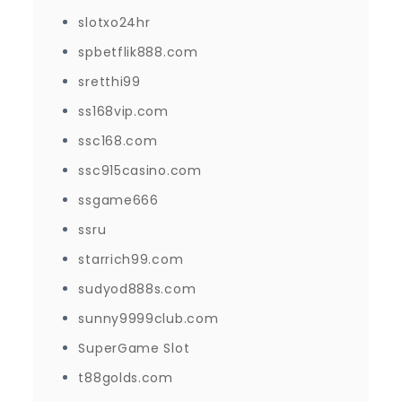
slotxo24hr
spbetflik888.com
sretthi99
ss168vip.com
ssc168.com
ssc915casino.com
ssgame666
ssru
starrich99.com
sudyod888s.com
sunny9999club.com
SuperGame Slot
t88golds.com