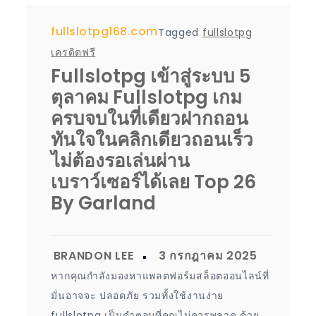
fullslotpg168.com
Tagged
fullslotpg
เครดิตฟรี
Fullslotpg เข้าสู่ระบบ 5
ตุลาคม Fullslotpg เกม
ครบจบในที่เดียวฝากถอน
ทันใจในคลิกเดียวถอนเร็ว
ไม่ต้องรอเล่นผ่าน
เบราว์เซอร์ได้เลย Top 26
By Garland
หากคุณกำลังมองหาแพลตฟอร์มสล็อตออนไลน์ที่
มั่นอาจจะ ปลอดภัย รวมทั้งใช้งานง่าย
fullslotpg เป็นคำตอบที่คุณไม่ควรพลาด ด้วย