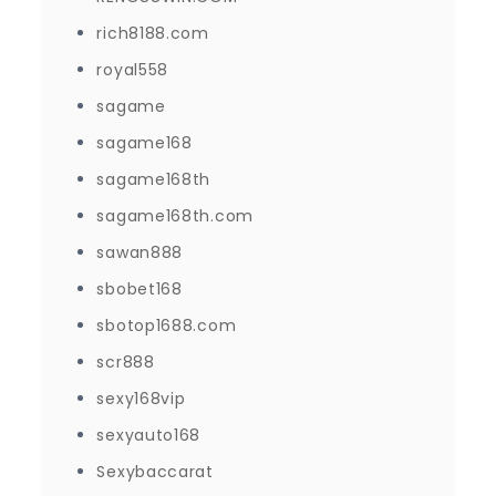
rich8188.com
royal558
sagame
sagame168
sagame168th
sagame168th.com
sawan888
sbobet168
sbotop1688.com
scr888
sexy168vip
sexyauto168
Sexybaccarat