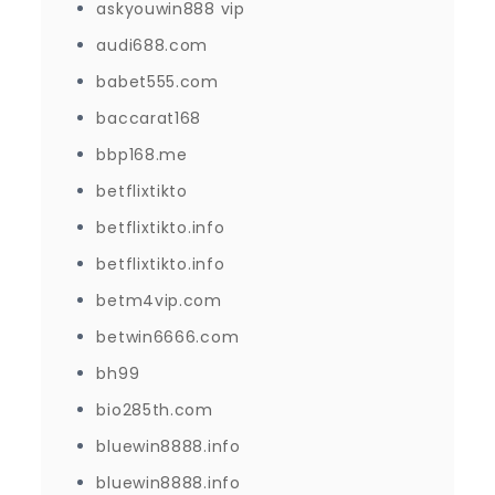
askyouwin888 vip
audi688.com
babet555.com
baccarat168
bbp168.me
betflixtikto
betflixtikto.info
betflixtikto.info
betm4vip.com
betwin6666.com
bh99
bio285th.com
bluewin8888.info
bluewin8888.info