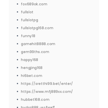
fox689ok.com
fullslot
fullslotpg
fullslotpg168.com
funny18
gamehit8888.com
gem99ths.com
happy168
hengjing168
hi6bet.com
https://sretthi99.bet/enter/
https://www.mfj889xx.com/
hubbet168.com
hydra888 เครดิตฟรี