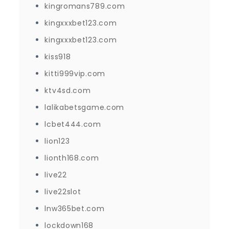
kingromans789.com
kingxxxbet123.com
kingxxxbet123.com
kiss918
kitti999vip.com
ktv4sd.com
lalikabetsgame.com
lcbet444.com
lion123
lionth168.com
live22
live22slot
lnw365bet.com
lockdown168