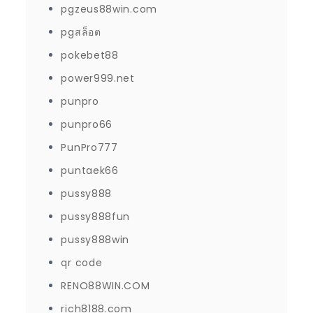
pgzeus88win.com
pgสล็อต
pokebet88
power999.net
punpro
punpro66
PunPro777
puntaek66
pussy888
pussy888fun
pussy888win
qr code
RENO88WIN.COM
rich8188.com