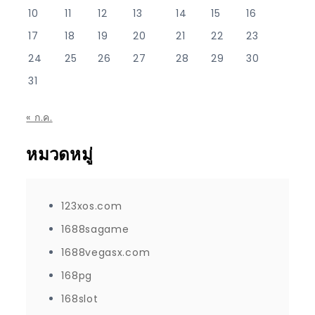
10
11
12
13
14
15
16
17
18
19
20
21
22
23
24
25
26
27
28
29
30
31
« ก.ค.
หมวดหมู่
123xos.com
1688sagame
1688vegasx.com
168pg
168slot