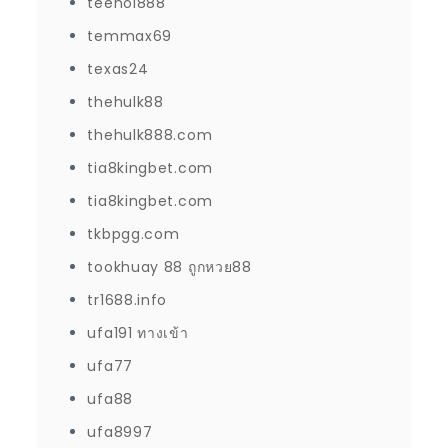
teenoi888
temmax69
texas24
thehulk88
thehulk888.com
tia8kingbet.com
tia8kingbet.com
tkbpgg.com
tookhuay 88 ถูกหวย88
tr1688.info
ufa191 ทางเข้า
ufa77
ufa88
ufa8997