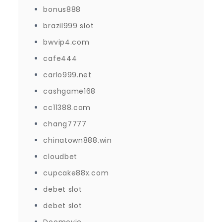
bonus888
brazil999 slot
bwvip4.com
cafe444
carlo999.net
cashgame168
cc11388.com
chang7777
chinatown888.win
cloudbet
cupcake88x.com
debet slot
debet slot