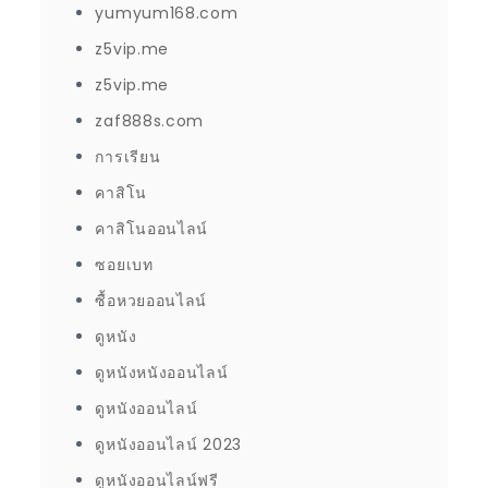
yumyum168.com
z5vip.me
z5vip.me
zaf888s.com
การเรียน
คาสิโน
คาสิโนออนไลน์
ซอยเบท
ซื้อหวยออนไลน์
ดูหนัง
ดูหนังหนังออนไลน์
ดูหนังออนไลน์
ดูหนังออนไลน์ 2023
ดูหนังออนไลน์ฟรี