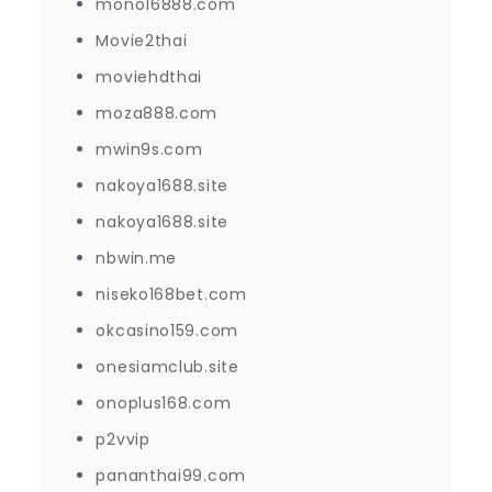
mono16888.com
Movie2thai
moviehdthai
moza888.com
mwin9s.com
nakoya1688.site
nakoya1688.site
nbwin.me
niseko168bet.com
okcasino159.com
onesiamclub.site
onoplus168.com
p2vvip
pananthai99.com