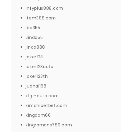
infyplus888.com
item388.com
jbo355
Jinda55
jinda888
joker123
joker123auto
joker123th
judhai168
k1gt-auto.com
kimchibetbet.com
kingdom66
kingromans789.com