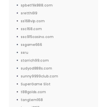
spbetflik888.com
sretthi99
ss168vip.com
ssc168.com
ssc915casino.com
ssgame666
ssru
starrich99.com
sudyod888s.com
sunny9999club.com
SuperGame Slot
t88golds.com
tangtem168