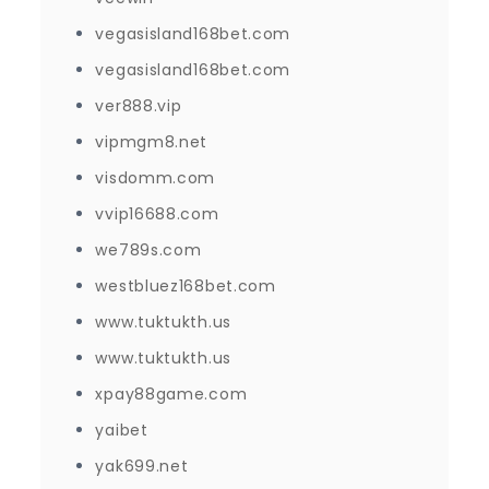
vegasisland168bet.com
vegasisland168bet.com
ver888.vip
vipmgm8.net
visdomm.com
vvip16688.com
we789s.com
westbluez168bet.com
www.tuktukth.us
www.tuktukth.us
xpay88game.com
yaibet
yak699.net