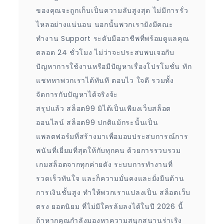
ของคุณจะถูกเก็บเป็นความลับสูงสุด ไม่มีการรั่ว
ไหลอย่างแน่นอน นอกนั้นพวกเรายังมีคณะ
ทำงาน Support ระดับมืออาชีพที่พร้อมดูแลคุณ
ตลอด 24 ชั่วโมง ไม่ว่าจะประสบพบเจอกับ
ปัญหาการใช้งานหรือมีปัญหาเรื่องโปรโมชั่น ทัก
แชทหาพวกเราได้ทันที ตอบไว ใจดี รวมทั้ง
จัดการกับปัญหาได้จริงจ้ะ
สรุปแล้ว สล็อต99 มิได้เป็นเพียงเว็บสล็อต
ออนไลน์ สล็อต99 ปกติแม้กระนั้นเป็น
แพลตฟอร์มที่สร้างมาเพื่อมอบประสบการณ์การ
พนันที่เยี่ยมที่สุดให้กับทุกคน ด้วยการรวบรวม
เกมสล็อตจากทุกค่ายดัง ระบบการทำงานที่
รวดเร็วทันใจ และก็ความมั่นคงและยั่งยืนด้าน
การเงินชั้นสูง ทำให้พวกเราแปลงเป็น สล็อตเว็บ
ตรง ยอดนิยม ที่ไม่มีใครล้มลงได้ในปี 2026 นี้
ถ้าหากคุณกำลังมองหาความสนุกสนานร่าเริง