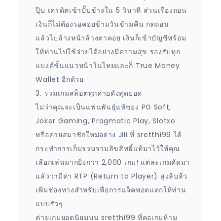
ปุ๊บ เครดิตเข้าปั๊บข้างใน 5 วินาที ส่วนเรื่องถอน
เงินก็ไม่ต้องรอคอยข้ามวันข้ามคืน กดถอน
แล้วไปล้างหน้าล้างตาคอย เงินก็เข้าบัญชีพร้อม
ให้ท่านไปใช้จ่ายได้อย่างมีความสุข รองรับทุก
แบงค์ชั้นแนวหน้าในไทยและก็ True Money
Wallet อีกด้วย
3. รวมเกมสล็อตทุกค่ายดังสุดยอด
ไม่ว่าคุณจะเป็นแฟนพันธุ์แท้ของ PG Soft,
Joker Gaming, Pragmatic Play, Slotxo
หรือค่ายสมาชิกใหม่อย่าง Jili ที่ sretthi99 ได้
กระทำการเก็บรวบรวมลิขสิทธิ์แท้มาไว้ให้คุณ
เลือกเล่นมากยิ่งกว่า 2,000 เกม! แต่ละเกมคัดมา
แล้วว่ามีค่า RTP (Return to Player) สูงลิบลิ่ว
เพิ่มช่องทางสำหรับเพื่อการแจ็คพอตแตกให้ท่าน
แบบรัวๆ
ค่ายเกมยอดนิยมบน sretthi99 ที่คอเกมห้าม