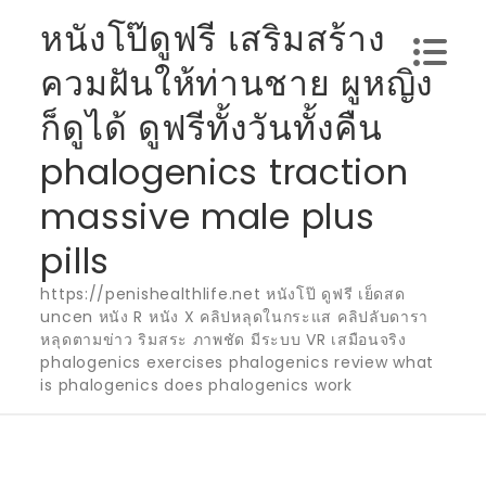
Skip
หนังโป๊ดูฟรี เสริมสร้าง
to
ควมฝันให้ท่านชาย ผูหญิง
content
ก็ดูได้ ดูฟรีทั้งวันทั้งคืน
phalogenics traction
massive male plus
pills
https://penishealthlife.net หนังโป๊ ดูฟรี เย็ดสด
uncen หนัง R หนัง X คลิปหลุดในกระแส คลิปลับดารา
หลุดตามข่าว ริมสระ ภาพชัด มีระบบ VR เสมือนจริง
phalogenics exercises phalogenics review what
is phalogenics does phalogenics work