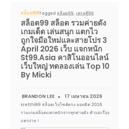
สล็อต99
Tagged
สล็อต99
,
เศรษฐี99
สล็อต99 สล็อต รวมค่ายดัง
เกมเด็ด เล่นสนุก แตกไว
ถูกใจมือใหม่และสายโปร 3
April 2026 เว็บ แจกหนัก
St99.asia คาสิโนออนไลน์
เว็บใหญ่ ทดลองเล่น Top 10
By Micki
sretthi99 สล็อตเว็บไซต์ตรง ยอดฮิต 2026
รวมเกมสล็อตแตกหนักจากทุกค่ายดัง ตัวแม่เรื่อง
แตกง่าย !