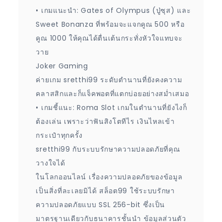
• เกมแนะนำ: Gates of Olympus (ปู่ซุส) และ
Sweet Bonanza ที่พร้อมจะแจกคูณ 500 หรือ
คูณ 1000 ให้คุณได้ตื่นเต้นกระทั่งหัวใจแทบจะ
วาย
Joker Gaming
ค่ายเกม sretthi99 ระดับตำนานที่ยังคงความ
คลาสสิกและก็แจ็คพอตที่แตกบ่อยอย่างสม่ำเสมอ
• เกมชี้แนะ: Roma Slot เกมในตำนานที่ยังไงก็
ต้องเล่น เพราะว่าฟันสิงโตทีไร เงินไหลเข้า
กระเป๋าทุกครั้ง
sretthi99 กับระบบรักษาความปลอดภัยที่คุณ
วางใจได้
ในโลกออนไลน์ เรื่องความปลอดภัยของข้อมูล
เป็นสิ่งที่ละเลยมิได้ สล็อต99 ใช้ระบบรักษา
ความปลอดภัยแบบ SSL 256-bit ซึ่งเป็น
มาตรฐานเดียวกับธนาคารชั้นนำ ข้อมูลส่วนตัว