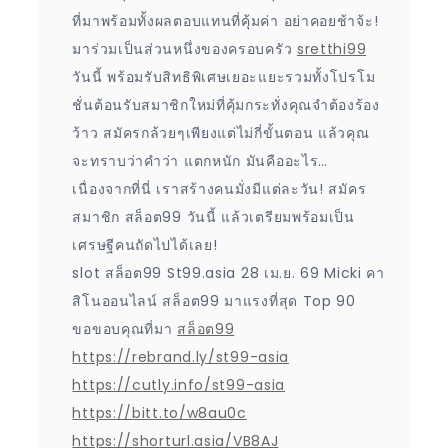
ที่มาพร้อมทั้งผลตอบแทนที่คุ้มค่า อย่าคอยช้าจ้ะ!
มาร่วมเป็นส่วนหนึ่งของครอบครัว
sretthi99
วันนี้ พร้อมรับสิทธิพิเศษเยอะแยะรวมทั้งโปรโม
ชั่นต้อนรับสมาชิกใหม่ที่คุ้มกระทั่งคุณจำต้องร้อง
ว้าว สมัครกล้วยๆเพียงแต่ไม่กี่ขั้นตอน แล้วคุณ
จะทราบว่าคำว่า แตกหนัก มันคืออะไร…
เนื่องจากที่นี่ เราสร้างคนมั่งมีแต่ละวัน! สมัคร
สมาชิก สล็อต99 วันนี้ แล้วเตรียมพร้อมเป็น
เศรษฐีคนถัดไปได้เลย!
slot สล็อต99 St99.asia 28 เม.ย. 69 Micki คา
สิโนออนไลน์ สล็อต99 มาแรงที่สุด Top 90
ขอขอบคุณที่มา
สล็อต99
https://rebrand.ly/st99-asia
https://cutly.info/st99-asia
https://bitt.to/w8au0c
https://shorturl.asia/VB8AJ