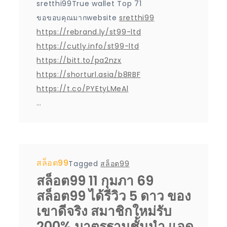
sretthi99True wallet Top 71
ขอขอบคุณมากwebsite
sretthi99
https://rebrand.ly/st99-ltd
https://cutly.info/st99-ltd
https://bitt.to/pa2nzx
https://shorturl.asia/b8RBF
https://t.co/PYEtyLMeAl
…
สล็อต99
Tagged
สล็อต99
สล็อต99 11 กุมภา 69
สล็อต99 ได้รีวิว 5 ดาว ของ
เขาดีจริง สมาชิกใหม่รับ
200% มาตรฐานชั้นนำ แอด