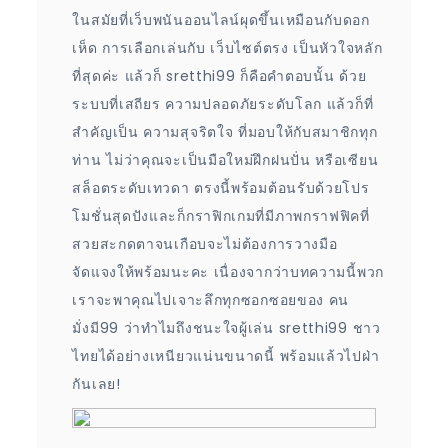
ในสมัยที่เว็บพนันออนไลน์ผุดขึ้นเหมือนกับดอก
เห็ด การเลือกเล่นกับ เว็บไซต์ตรง เป็นหัวใจหลัก
ที่สุดค่ะ แล้วก็ sretthi99 ก็คือคำตอบนั้น ด้วย
ระบบที่เสถียร ความปลอดภัยระดับโลก แล้วก็ที่
สำคัญเป็น ความสุจริตใจ ที่มอบให้กับสมาชิกทุก
ท่าน ไม่ว่าคุณจะเป็นมือใหม่ฝึกฝนปั่น หรือเซียน
สล็อตระดับเทวดา ตรงนี้พร้อมต้อนรับด้วยโปร
โมชั่นสุดปังและก็กราฟิกเกมที่มีภาพกราฟฟิคที่
สวยสะกดตาจนเกือบจะไม่ต้องการวางมือ
จัดแจงให้พร้อมนะคะ เนื่องจากว่าบทความนี้พวก
เราจะพาคุณไปเจาะลึกทุกซอกซอยของ คน
มั่งมี99 ว่าทำไมถึงชนะใจผู้เล่น sretthi99 ชาว
ไทยได้อย่างเหนียวแน่นขนาดนี้ พร้อมแล้วไปฝ่า
กันเลย!