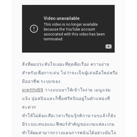
สิ่งที่ผมประทับใจเยอะที่สุดคือเรื่อง ความง่าย
สำหรับเพื่อการเล่น ไม่ว่าจะเป็นผู้เล่นมือใหม่หรือ
มืออาชีพ ระบบของ
sretthi99
วางแบบมาให้เข้าใจง่าย เมนูแจ่ม
แจ้ง ปุ่มสปินและก็ซื้อฟรีสปินอยู่ในตำแหน่งที่
สะดวก
ทำให้ไม่ต้องเสียเวลาเรียนรู้กติกานานๆแล้วก็ยัง
มีระบบเสนอแนะฟีพบร์สำคัญของเกมแต่ละเกม
ทำให้ผมสามารถวางแผนการพนันได้อย่างมั่นใจ