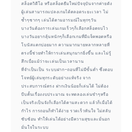
สล็อตวิดีโอ หรือสล็อตธีมใหม่ปัจจุบันจากค่ายดัง
ผู้เล่นสามารถแปลงเกมได้ตลอดระยะเวลา ไม่
ซ้ำๆซากๆ เล่นได้ตามอารมณ์ในทุกๆวัน
บางวันต้องการเล่นเกมเร็วๆก็เลือกสล็อตจบไว
บางวันอยากลุ้นหนักๆก็เลือกเกมที่มีแจ็คพอตหรือ
โบนัสแตกบ่อยมาก ความมากมายหลากหลายที่
ตรงนี้ช่วยทำให้การเล่นสนุกมากยิ่งขึ้น และไม่รู้
สึกเบื่อแม้ว่าจะเล่นเป็นเวลานาน
ที่จำเป็นเป็น ระบบฝาก–ถอนที่ไม่มีขั้นต่ำ ซึ่งตอบ
โจทย์ผู้เล่นทุกระดับอย่างแท้จริง จาก
ประสบการณ์ตรง ฝากเงินน้อยก็เล่นได้ ไม่ต้อง
บีบคั้นเรื่องงบประมาณ จะทดลองเล่นขำๆหรือ
เป็นจริงเป็นจังก็เลือกได้ตามสะดวก แล้วก็เมื่อได้
กำไร การถอนก็ทำได้ง่าย รวดเร็วทันใจ ไม่สลับ
ซับซ้อน ทำให้เล่นได้อย่างมีความสุขและมั่นอก
มั่นใจในระบบ