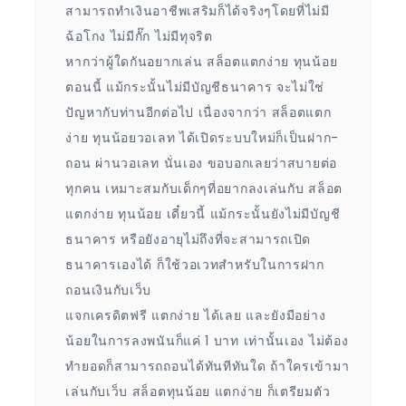
สามารถทำเงินอาชีพเสริมก็ได้จริงๆโดยที่ไม่มี
ฉ้อโกง ไม่มีกั๊ก ไม่มีทุจริต
หากว่าผู้ใดกันอยากเล่น สล็อตแตกง่าย ทุนน้อย
ตอนนี้ แม้กระนั้นไม่มีบัญชีธนาคาร จะไม่ใช่
ปัญหากับท่านอีกต่อไป เนื่องจากว่า สล็อตแตก
ง่าย ทุนน้อยวอเลท ได้เปิดระบบใหม่ก็เป็นฝาก-
ถอน ผ่านวอเลท นั่นเอง ขอบอกเลยว่าสบายต่อ
ทุกคน เหมาะสมกับเด็กๆที่อยากลงเล่นกับ สล็อต
แตกง่าย ทุนน้อย เดี๋ยวนี้ แม้กระนั้นยังไม่มีบัญชี
ธนาคาร หรือยังอายุไม่ถึงที่จะสามารถเปิด
ธนาคารเองได้ ก็ใช้วอเวทสำหรับในการฝาก
ถอนเงินกับเว็บ
แจกเครดิตฟรี แตกง่าย ได้เลย และยังมีอย่าง
น้อยในการลงพนันก็แค่ 1 บาท เท่านั้นเอง ไม่ต้อง
ทำยอดก็สามารถถอนได้ทันทีทันใด ถ้าใครเข้ามา
เล่นกับเว็บ สล็อตทุนน้อย แตกง่าย ก็เตรียมตัว