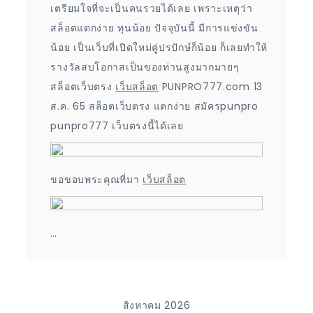
เตรียมใจที่จะเป็นคนรวยได้เลย เพราะเหตุว่า
สล็อตแตกง่าย ทุนน้อย ปัจจุบันนี้ มีการแข่งขัน
น้อย เป็นเว็บที่เปิดใหม่คู่ปรปักษ์ก็น้อย ก็เลยทำให้
รางวัลสบโอกาสเป็นของท่านสูงมากมายๆ
สล็อตเว็บตรง
เว็บสล็อต
PUNPRO777.com 13
ส.ค. 65 สล็อตเว็บตรง แตกง่าย สมัครpunpro
punpro777 เว็บตรงนี้ได้เลย
ขอขอบพระคุณที่มา
เว็บสล็อต
…
สิงหาคม 2026