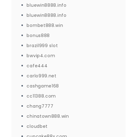
bluewin8888.info
bluewin8888.info
bombet888.win
bonus888
brazil999 slot
bwvip4.com
cafe444
carlo999.net
cashgame168
cc11388.com
chang7777
chinatown888.win
cloudbet
cupcake88x.com