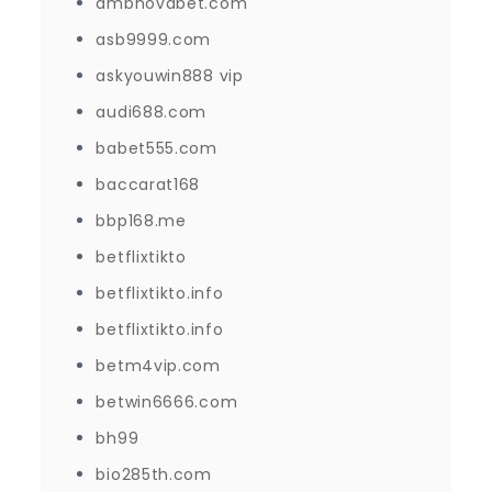
ambnovabet.com
asb9999.com
askyouwin888 vip
audi688.com
babet555.com
baccarat168
bbp168.me
betflixtikto
betflixtikto.info
betflixtikto.info
betm4vip.com
betwin6666.com
bh99
bio285th.com