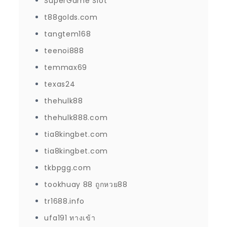
SuperGame Slot
t88golds.com
tangtem168
teenoi888
temmax69
texas24
thehulk88
thehulk888.com
tia8kingbet.com
tia8kingbet.com
tkbpgg.com
tookhuay 88 ถูกหวย88
tr1688.info
ufa191 ทางเข้า