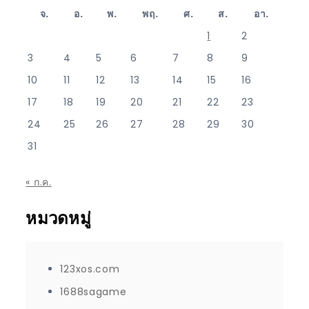
จ.
อ.
พ.
พฤ.
ศ.
ส.
อา.
1
2
3
4
5
6
7
8
9
10
11
12
13
14
15
16
17
18
19
20
21
22
23
24
25
26
27
28
29
30
31
« ก.ค.
หมวดหมู่
123xos.com
1688sagame