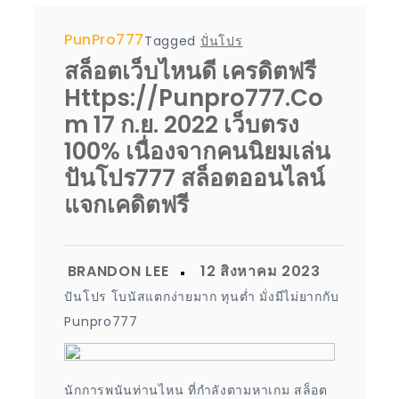
PunPro777
Tagged
ปั่นโปร
สล็อตเว็บไหนดี เครดิตฟรี
Https://Punpro777.co
M 17 ก.ย. 2022 เว็บตรง
100% เนื่องจากคนนิยมเล่น
ปันโปร777 สล็อตออนไลน์
แจกเคดิตฟรี
ปันโปร โบนัสแตกง่ายมาก ทุนต่ำ มั่งมีไม่ยากกับ
Punpro777
นักการพนันท่านไหน ที่กำลังตามหาเกม สล็อต