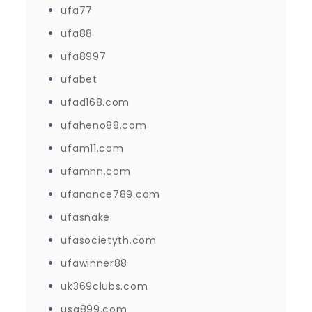
ufa77
ufa88
ufa8997
ufabet
ufad168.com
ufaheno88.com
ufam11.com
ufamnn.com
ufanance789.com
ufasnake
ufasocietyth.com
ufawinner88
uk369clubs.com
usa899.com