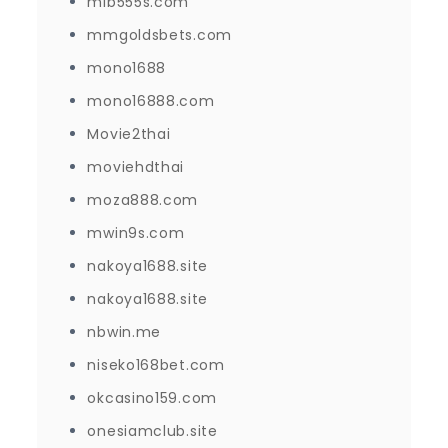
mib555s.com
mmgoldsbets.com
mono1688
mono16888.com
Movie2thai
moviehdthai
moza888.com
mwin9s.com
nakoya1688.site
nakoya1688.site
nbwin.me
niseko168bet.com
okcasino159.com
onesiamclub.site