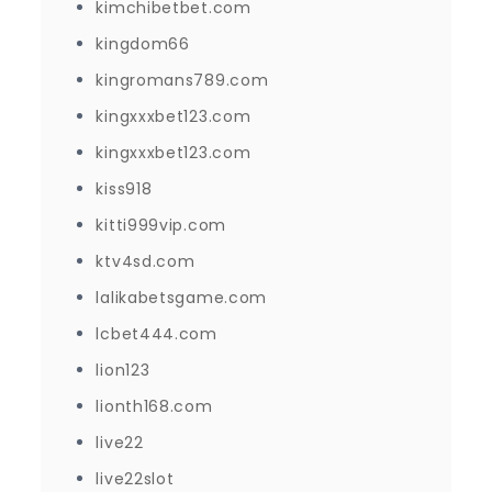
kimchibetbet.com
kingdom66
kingromans789.com
kingxxxbet123.com
kingxxxbet123.com
kiss918
kitti999vip.com
ktv4sd.com
lalikabetsgame.com
lcbet444.com
lion123
lionth168.com
live22
live22slot