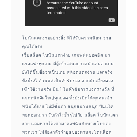
โบนัสแตกง่ายอย่างยิ่ง ที่ได้รับความนิยม ช่วย
คุณได้จริง
เว็บสล็อต โบนัสแตกง่าย เกมพนันยอดฮิต มา
แรงแซงทุกเกม มีผู้เข้าเล่นอย่างสม่ำเสมอ แถม
ยังได้ขึ้นชื่อว่าเป็นเกม สล็อตแตกง่าย แจกจริง
ทั้งนั้นนี้ ล้วนแต่เป็นคำรับรอง จากนักเสี่ยงดวง
เข้าใช้งานจริง ยืน 1 ในหัวข้อการแจกรางวัล ที่
แจกหนักจัดใหญ่ทุกยอด ทั้งยังเปิดให้ทุกคนเข้า
พนันได้แบบไม่มีขั้นต่ำ สนุกสนานสนุก ปั่นแจ็ค
พอตออกมาก รับกำไรย้ำๆไปกับ สล็อต โบนัสแตก
ง่าย แถมหากได้เข้ามาลงพนันกับทางเว็บของ
พวกเรา ไม่ต้องกลัวว่ายูสของท่านจะโดนล็อค