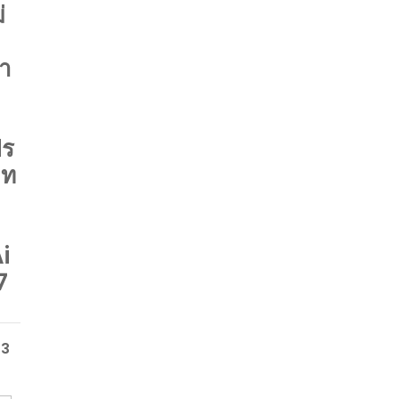
่
า
บ
ปร
าท
i
7