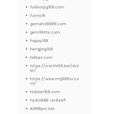
fullslotpg168.com
funny18
gamehit8888.com
gem99ths.com
happy168
hengjing168
hi6bet.com
https://sretthi99.bet/ent
er/
https://www.mfj889xx.co
m/
hubbet168.com
hydra888 เครดิตฟรี
ib888pro.bet