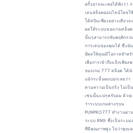
ครั้งอาจจะเคยได้ฟังว่า 
เล่นสล็อตออนไลน์โดยใช
โต้สปินเพียงอย่างเดียวจะ
ผลให้ระบบของเกมสล็อต
นั้นๆสามารถจับพฤติกรร
การเล่นของคุณได้ ซึ่งมั
มีผลให้คุณมีโอกาสสำหรั
เพื่อการเข้าถึงแจ็กเพียง
ของเกม 777 สล็อต ได้น
แม้กระนั้นผมบอกเลยว่า
ตามความเป็นจริง ไม่เป็
เช่นนั้นแน่ๆครับผม ด้วยเ
ว่าระบบเกมต่างๆบน
PUNPRO777 ทำงานผ่า
ระบบ RNG ซึ่งเป็นระบบส
ที่มีคุณภาพสูง ไม่ว่าคุณจ