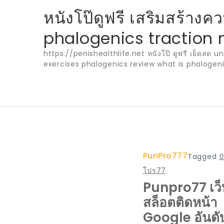
Skip
หนังโป๊ดูฟรี เสริมสร้างควม
to
phalogenics traction 
content
https://penishealthlife.net หนังโป๊ ดูฟรี เย็ดสด 
exercises phalogenics review what is phalogen
PunPro777
Tagged
ป
โปร77
Punpro77 เว็
สล็อตติดหน้า
Google อันดั