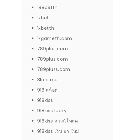
188betth
1xbet
1xbetth
1xgameth.com
789plus.com
789plus.com
789pluss.com
8lots.me
918 สล็อต
918kiss
918kiss lucky
918kiss ดาวน์โหลด
918kiss เว็บ มา ใหม่