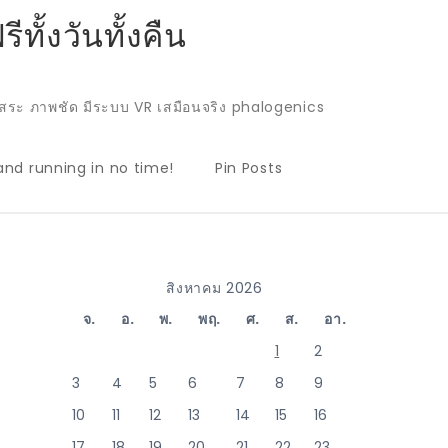
ทั้งวันทั้งคืน
ิมสระ ภาพชัด มีระบบ VR เสมือนจริง phalogenics
and running in no time!
Pin Posts
สิงหาคม 2026
จ.
อ.
พ.
พฤ.
ศ.
ส.
อา.
1
2
3
4
5
6
7
8
9
10
11
12
13
14
15
16
17
18
19
20
21
22
23