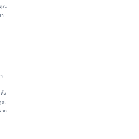
่คุณ
มา
น
่า
ั้ง
คุณ
กพวก
ะ
บ