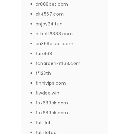
dr888bet.com
ek4567.com
enjoy24.fun
etbet16888.com
eu369clubs.com
faro168
fcharoenkit168.com
ff123th
finnivips.com
fiwdee.win
fox689ok.com
fox689ok.com
fullslot
fullslotpg