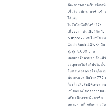
ต้องการพลาดเว็บสล็อตที
เชื่อใจ สมัครสมาชิกเข้า
ได้เลย!
ไม่รับโบนัสก็ยังชิวได้!
เนื่องจากเล่นเสียมีคืนกับ
punpro77 กับโปรโมชั่
Cash Back 40% รับคืน
สูงสุด 5,000 บาท
บอกเลยจ้าครับว่า ถึงแม้ว
จะคุณจะไม่รับโปรโมชั่น
โบนัสเครดิตฟรีใดๆก็ตามท
นั้นของเรา ปั่นโปร777 
ก็จะไม่เสียสิทธิพิเศษจา
เรไปอย่างไม่ต้องสงสัยน
ครับ เนื่องจากมีสมาชิก
หลายท่านที่เกลียดการรั