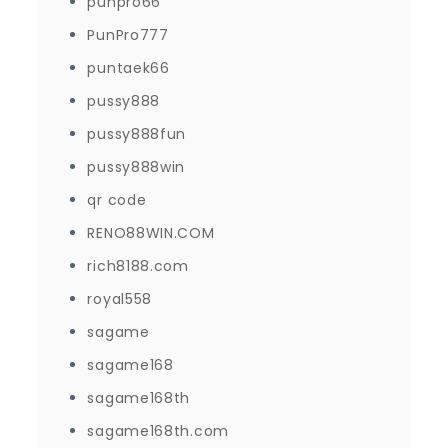
punpro66
PunPro777
puntaek66
pussy888
pussy888fun
pussy888win
qr code
RENO88WIN.COM
rich8188.com
royal558
sagame
sagame168
sagame168th
sagame168th.com