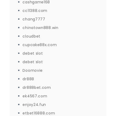
cashgame168
cc11388.com
chang7777
chinatown888.win
cloudbet
cupcake88x.com
debet slot
debet slot
Doomovie
dr888
dr888bet.com
ek4567.com
enjoy24.fun
etbet16888.com