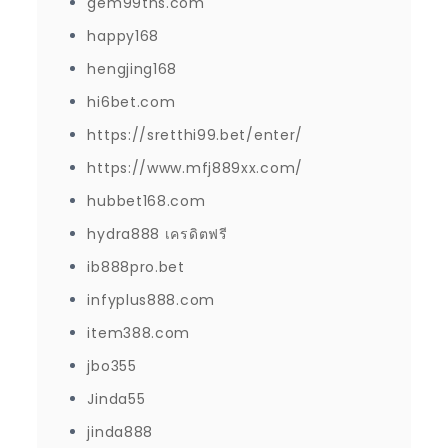
gem99ths.com
happy168
hengjing168
hi6bet.com
https://sretthi99.bet/enter/
https://www.mfj889xx.com/
hubbet168.com
hydra888 เครดิตฟรี
ib888pro.bet
infyplus888.com
item388.com
jbo355
Jinda55
jinda888