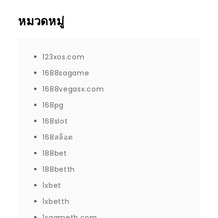
หมวดหมู่
123xos.com
1688sagame
1688vegasx.com
168pg
168slot
168สล็อต
188bet
188betth
1xbet
1xbetth
1xgameth.com