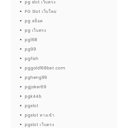
pg slot เว็บตรง
PG Slot เว็บใหม่
pg สล็อต
pg เว็บตรง
pg168
pg99
pgfish
pggold168bet.com
pgheng99
pgjoker69
pgk44b
pgslot
pgslot ทางเข้า
pgslot เว็บตรง