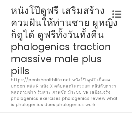
Skip
หนังโป๊ดูฟรี เสริมสร้าง
to
ควมฝันให้ท่านชาย ผูหญิง
content
ก็ดูได้ ดูฟรีทั้งวันทั้งคืน
phalogenics traction
massive male plus
pills
https://penishealthlife.net หนังโป๊ ดูฟรี เย็ดสด
uncen หนัง R หนัง X คลิปหลุดในกระแส คลิปลับดารา
หลุดตามข่าว ริมสระ ภาพชัด มีระบบ VR เสมือนจริง
phalogenics exercises phalogenics review what
is phalogenics does phalogenics work