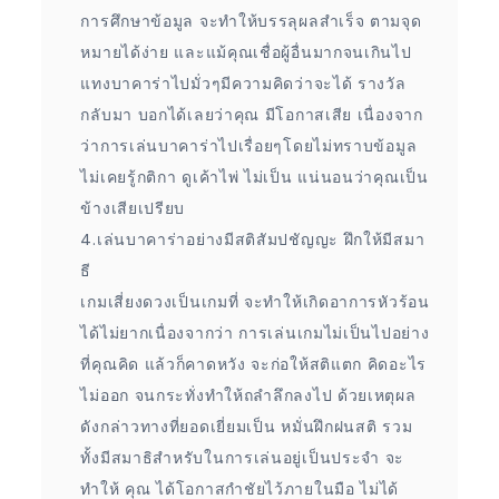
การศึกษาข้อมูล จะทำให้บรรลุผลสำเร็จ ตามจุด
หมายได้ง่าย และแม้คุณเชื่อผู้อื่นมากจนเกินไป
แทงบาคาร่าไปมั่วๆมีความคิดว่าจะได้ รางวัล
กลับมา บอกได้เลยว่าคุณ มีโอกาสเสีย เนื่องจาก
ว่าการเล่นบาคาร่าไปเรื่อยๆโดยไม่ทราบข้อมูล
ไม่เคยรู้กติกา ดูเค้าไพ่ ไม่เป็น แน่นอนว่าคุณเป็น
ข้างเสียเปรียบ
4.เล่นบาคาร่าอย่างมีสติสัมปชัญญะ ฝึกให้มีสมา
ธี
เกมเสี่ยงดวงเป็นเกมที่ จะทำให้เกิดอาการหัวร้อน
ได้ไม่ยากเนื่องจากว่า การเล่นเกมไม่เป็นไปอย่าง
ที่คุณคิด แล้วก็คาดหวัง จะก่อให้สติแตก คิดอะไร
ไม่ออก จนกระทั่งทำให้ถลำลึกลงไป ด้วยเหตุผล
ดังกล่าวทางที่ยอดเยี่ยมเป็น หมั่นฝึกฝนสติ รวม
ทั้งมีสมาธิสำหรับในการเล่นอยู่เป็นประจำ จะ
ทำให้ คุณ ได้โอกาสกำชัยไว้ภายในมือ ไม่ได้