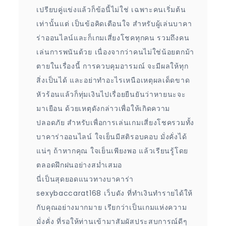
เปรียบคู่แข่งแล้วก็ข้อนี้ไม่ใช่ เฉพาะคนเริ่มต้น
เท่านั้นแต่ เป็นข้อคิดเตือนใจ สำหรับผู้เล่นบาคา
ร่าออนไลน์และก็เกมเสี่ยงโชคทุกคน รวมถึงคน
เล่นการพนันด้วย เนื่องจากว่าคนไม่ใช่น้อยตกม้า
ตายในเรื่องนี้ การควบคุมอารมณ์ จะมีผลให้ทุก
สิ่งเป็นได้ และอย่าทำอะไรเหนือเหตุผลเด็ดขาด
หัวร้อนแล้วก็ทุ่มเงินไปเรื่อยยืนยันว่าหายนะจะ
มาเยือน ด้วยเหตุดังกล่าวเพื่อให้เกิดความ
ปลอดภัย สำหรับเพื่อการเล่นเกมเสี่ยงโชครวมทั้ง
บาคาร่าออนไลน์ ใจเย็นมีสติรอบคอบ มั่งคั่งได้
แน่ๆ ถ้าหากคุณ ใจเย็นเพียงพอ แล้วเรียนรู้โดย
ตลอดฝึกฝนอย่างสม่ำเสมอ
นี่เป็นสุดยอดแนวทางบาคาร่า
sexybaccarat168 เว็บดัง ที่ทำเงินทำรายได้ให้
กับคุณอย่างมากมาย เรียกว่าเป็นเกมแห่งความ
มั่งคั่ง ที่รอให้ท่านเข้ามาสัมผัสประสบการณ์ดีๆ