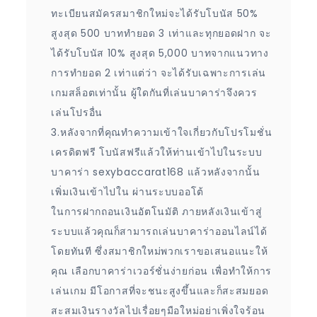
ทะเบียนสมัครสมาชิกใหม่จะได้รับโบนัส 50%
สูงสุด 500 บาททำยอด 3 เท่าและทุกยอดฝาก จะ
ได้รับโบนัส 10% สูงสุด 5,000 บาทจากแนวทาง
การทำยอด 2 เท่าแต่ว่า จะได้รับเฉพาะการเล่น
เกมสล็อตเท่านั้น ผู้ใดกันที่เล่นบาคาร่าจึงควร
เล่นโปรอื่น
3.หลังจากที่คุณทำความเข้าใจเกี่ยวกับโปรโมชั่น
เครดิตฟรี โบนัสฟรีแล้วให้ท่านเข้าไปในระบบ
บาคาร่า sexybaccarat168 แล้วหลังจากนั้น
เพิ่มเงินเข้าไปใน ผ่านระบบออโต้
ในการฝากถอนเงินอัตโนมัติ ภายหลังเงินเข้าสู่
ระบบแล้วคุณก็สามารถเล่นบาคาร่าออนไลน์ได้
โดยทันที ซึ่งสมาชิกใหม่พวกเราขอเสนอแนะให้
คุณ เลือกบาคาร่าเวอร์ชั่นง่ายก่อน เพื่อทำให้การ
เล่นเกม มีโอกาสที่จะชนะสูงขึ้นและก็สะสมยอด
สะสมเงินรางวัลไปเรื่อยๆมือใหม่อย่าเพิ่งใจร้อน