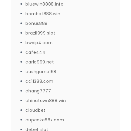
bluewin8888.info
bombet888.win
bonus888
brazil999 slot
bwvip4.com
cafe444
carlo999.net
cashgame168
cc11388.com
chang7777
chinatown888.win
cloudbet
cupcake88x.com
debet slot