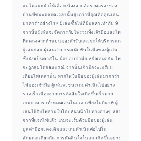
แต่ไม่แนะนำให้เลือกเนื่องจากอัตราต่อรองของ
บ้านที่ชนะตลอดเวลานั้นสูงกว่าที่คุณคิดคุณเล่น
บาคาร่าอย่างไร? ผู้เล่นซื้อไพ่ที่มีมูลค่าเท่ากับ 9
จากนั้นผู้เล่นจะจัดการกับไพ่รวมทั้งเจ้ามือและไพ่
ที่ลดลงจากด้านบนของสำรับและจะให้บริการแก่
ผู้เล่นก่อน ผู้เล่นสามารถเดิมพันในมือของผู้เล่น
ซึ่งนับเป็นคาสิโน มือของเจ้ามือ หรือเสมอกัน ไพ่
จะถูกสุ่มโดยสมบูรณ์ จากนั้นเจ้ามือจะเปรียบ
เทียบไพ่เหล่านั้น หากไพ่ในมือของผู้เล่นมากกว่า
ไพ่ของเจ้ามือ ผู้เล่นจะชนะเกมดำเนินไปอย่าง
รวดเร็วเนื่องจากการตัดสินใจเกิดขึ้นเร็วมาก
เกมบาคาร่าทั้งหมดเล่นในเวลาเพียงไม่กี่นาที ผู้
เล่นได้รับไพ่สามใบโดยหันหน้าไปทางต่างๆ หลัง
จากที่แจกไพ่แล้ว เกมจะเริ่มด้วยมือของผู้เล่น
มูลค่ามือจะคงเดิมและเกมดำเนินต่อไปใน
ลักษณะเดียวกัน การตัดสินใจในเกมเกิดขึ้นอย่าง