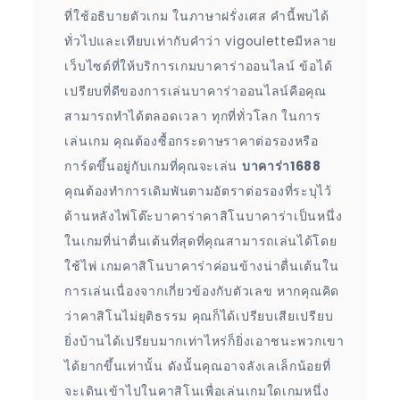
ที่ใช้อธิบายตัวเกม ในภาษาฝรั่งเศส คำนี้พบได้
ทั่วไปและเทียบเท่ากับคำว่า vigouletteมีหลาย
เว็บไซต์ที่ให้บริการเกมบาคาร่าออนไลน์ ข้อได้
เปรียบที่ดีของการเล่นบาคาร่าออนไลน์คือคุณ
สามารถทำได้ตลอดเวลา ทุกที่ทั่วโลก ในการ
เล่นเกม คุณต้องซื้อกระดาษราคาต่อรองหรือ
การ์ดขึ้นอยู่กับเกมที่คุณจะเล่น
บาคาร่า1688
คุณต้องทำการเดิมพันตามอัตราต่อรองที่ระบุไว้
ด้านหลังไพ่โต๊ะบาคาร่าคาสิโนบาคาร่าเป็นหนึ่ง
ในเกมที่น่าตื่นเต้นที่สุดที่คุณสามารถเล่นได้โดย
ใช้ไพ่ เกมคาสิโนบาคาร่าค่อนข้างน่าตื่นเต้นใน
การเล่นเนื่องจากเกี่ยวข้องกับตัวเลข หากคุณคิด
ว่าคาสิโนไม่ยุติธรรม คุณก็ได้เปรียบเสียเปรียบ
ยิ่งบ้านได้เปรียบมากเท่าไหร่ก็ยิ่งเอาชนะพวกเขา
ได้ยากขึ้นเท่านั้น ดังนั้นคุณอาจลังเลเล็กน้อยที่
จะเดินเข้าไปในคาสิโนเพื่อเล่นเกมใดเกมหนึ่ง