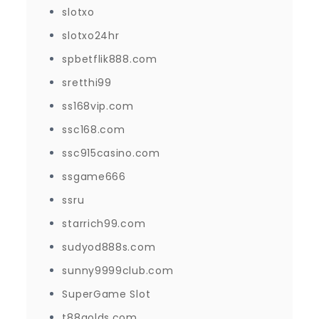
slotxo
slotxo24hr
spbetflik888.com
sretthi99
ss168vip.com
ssc168.com
ssc915casino.com
ssgame666
ssru
starrich99.com
sudyod888s.com
sunny9999club.com
SuperGame Slot
t88golds.com