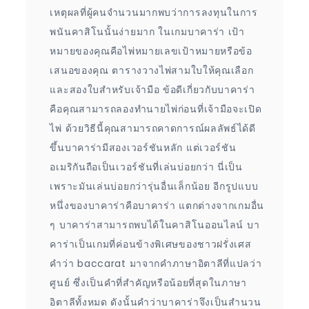
เหตุผลที่ผู้คนจำนวนมากพบว่าการลงทุนในการ
พนันคาสิโนนั้นง่ายมาก ในเกมบาคาร่า เป้า
หมายของคุณคือไพ่หมายเลขเป้าหมายหรือข้อ
เสนอของคุณ ตารางวางไพ่สามใบให้คุณเลือก
และสองใบสำหรับเจ้ามือ ข้อดีเกี่ยวกับบาคาร่า
คือคุณสามารถลองทำนายไพ่ก่อนที่เจ้ามือจะเปิด
ไพ่ ด้วยวิธีนี้คุณสามารถคาดการณ์ผลลัพธ์ได้ดี
ขึ้นบาคาร่ามีสองเวอร์ชันหลัก แต่เวอร์ชัน
อเมริกันถือเป็นเวอร์ชันที่เล่นบ่อยกว่า นี่เป็น
เพราะมันเล่นบ่อยกว่ารุ่นอื่นเล็กน้อย อีกรูปแบบ
หนึ่งของบาคาร่าคือบาคาร่า แตกต่างจากเกมอื่น
ๆ บาคาร่าสามารถพบได้ในคาสิโนออนไลน์ บา
คาร่าเป็นเกมที่ค่อนข้างพิเศษของชาวฝรั่งเศส
คำว่า baccarat มาจากคำภาษาอิตาลีที่แปลว่า
ศูนย์ ซึ่งเป็นคำที่สำคัญหรือน้อยที่สุดในภาษา
อิตาลีทั้งหมด ดังนั้นคำว่าบาคาร่าจึงเป็นสำนวน