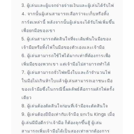
3. ผู้เล่นและผู้แจกจ่ายจ่ายเงินและผู้เล่นได้รับไพ่
4. จากนั้นผู้เล่นสามารถเลือกว่าจะเก็บหรือทิ้ง
การ์ดเหล่านี้ หลังจากนั้นผู้เล่นจะได้รับไพ่เพิ่มขึ้น
เพื่อยกมือของเขา
5. ผู้เล่นสามารถตัดสินใจที่จะเดิมพันในมือของ
เจ้ามือหรือทิ้งไพ่ในมือของตัวเองและเจ้ามือ
6. ผู้เล่นสามารถใช้ไพ่ได้มากเท่าที่ต้องการเพื่อ
เพิ่มมือของพวกเขา แต่เจ้ามือไม่สามารถทำได้
7. ผู้เล่นสามารถจั่วไพ่หนึ่งใบและถ้าจำนวนไพ่
ในมือไม่เกินห้าใบแล้วผู้เล่นสามารถเอาชนะมือ
ของเจ้ามือซึ่งในกรณีนี้ผลลัพธ์คือการผลักไพ่ครั้ง
เดียว
8. ผู้เล่นต้องตัดสินใจก่อนที่เจ้ามือจะตัดสินใจ
9. ผู้เล่นต้องมีมือเท่ากับเจ้ามือ ยกเว้น Kings เมื่อ
ผู้เล่นมีมือดีกว่าเจ้ามือ ก็ต้องลุกขึ้นสู้ ผู้เล่น
สามารถเพิ่มเจ้ามือได้เป็นสองเท่าหากต้องการ