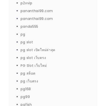
p2vvip
pananthai99.com
pananthai99.com
panda555
pg
pg slot
pg slot เปิดใหม่ล่าสุด
pg slot เว็บตรง
PG Slot เว็บใหม่
pg สล็อต
pg เว็บตรง
pg168
pg99
pgfish