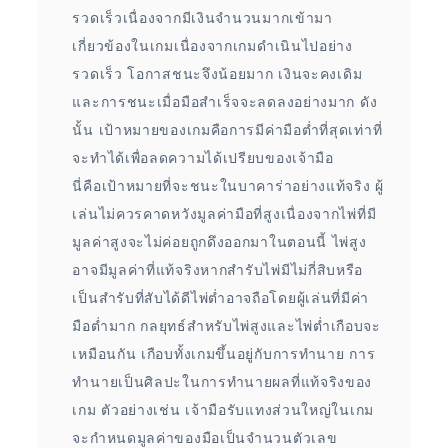
รวดเร็วเนื่องจากมีเงินจำนวนมากเข้ามา
เกี่ยวข้องในเกมเนื่องจากเกมดำเนินไปอย่าง
รวดเร็ว โอกาสชนะจึงน้อยมาก เงินจะคงเดิม
และการชนะเมื่อมือสำเร็จจะลดลงอย่างมาก ดัง
นั้น เป้าหมายของเกมคือการมีค่ามือต่ำที่สุดเท่าที่
จะทำได้เพื่อลดความได้เปรียบของเจ้ามือ
นี่คือเป้าหมายที่จะชนะในบาคาร่าอย่างแท้จริง ผู้
เล่นไม่ควรคาดหวังมูลค่ามือที่สูงเนื่องจากไพ่ที่มี
มูลค่าสูงจะไม่ค่อยถูกดึงออกมาในตอนนี้ ไพ่สูง
อาจมีมูลค่าที่แท้จริงหากสำรับไพ่มีไม่กี่สิบหรือ
เป็นสำรับที่สับได้ดีไพ่ต่ำอาจถือโดยผู้เล่นที่มีค่า
มือต่ำมาก กลยุทธ์สำหรับไพ่สูงและไพ่ต่ำเกือบจะ
เหมือนกัน เกือบทั้งเกมขึ้นอยู่กับการทำนาย การ
ทำนายเป็นศิลปะในการทำนายผลที่แท้จริงของ
เกม ตัวอย่างเช่น เจ้ามือรับแทงส่วนใหญ่ในเกม
จะกำหนดมูลค่าของมือเป็นจำนวนตัวเลข