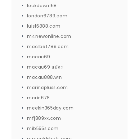
lockdown168
london6789.com
luis16888.com
m4newonline.com
mac1bet789.com
macau69
macau69 สมัคร
macau888.win
marinapluss.com
mario678
meekin365day.com
mfj889xx.com
mib555s.com
mmgoldsbets.com