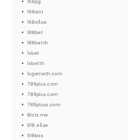
168pg
168slot
168สล็อต
188bet
188betth
1xbet
1xbetth
1xgameth.com
789plus.com
789plus.com
789pluss.com
8lots.me
918 สล็อต
918kiss