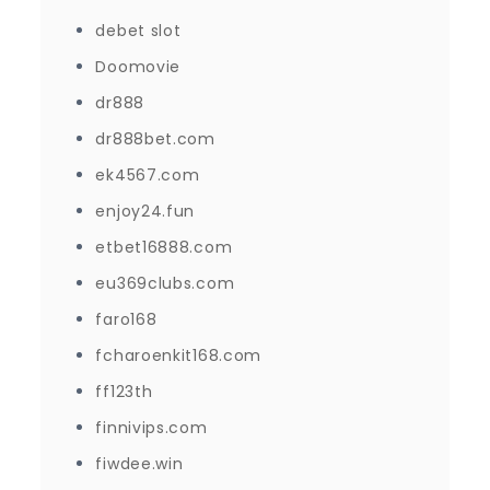
debet slot
Doomovie
dr888
dr888bet.com
ek4567.com
enjoy24.fun
etbet16888.com
eu369clubs.com
faro168
fcharoenkit168.com
ff123th
finnivips.com
fiwdee.win