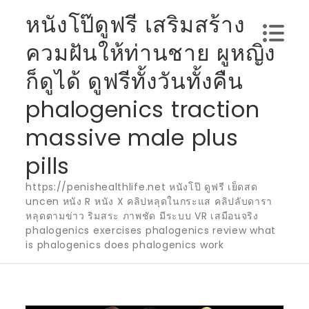
Skip
หนังโป๊ดูฟรี เสริมสร้าง
to
ควมฝันให้ท่านชาย ผูหญิง
content
ก็ดูได้ ดูฟรีทั้งวันทั้งคืน
phalogenics traction
massive male plus
pills
https://penishealthlife.net หนังโป๊ ดูฟรี เย็ดสด
uncen หนัง R หนัง X คลิปหลุดในกระแส คลิปลับดารา
หลุดตามข่าว ริมสระ ภาพชัด มีระบบ VR เสมือนจริง
phalogenics exercises phalogenics review what
is phalogenics does phalogenics work