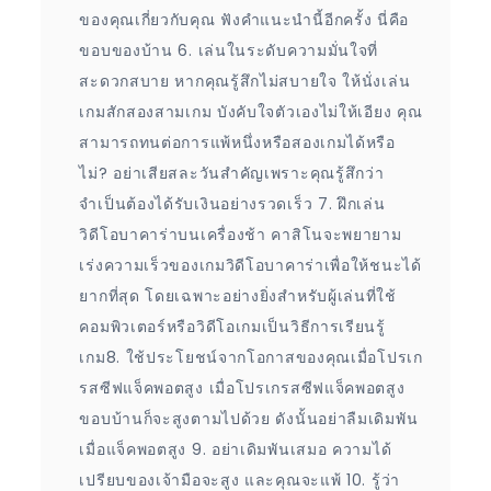
ของคุณเกี่ยวกับคุณ ฟังคำแนะนำนี้อีกครั้ง นี่คือ
ขอบของบ้าน 6. เล่นในระดับความมั่นใจที่
สะดวกสบาย หากคุณรู้สึกไม่สบายใจ ให้นั่งเล่น
เกมสักสองสามเกม บังคับใจตัวเองไม่ให้เอียง คุณ
สามารถทนต่อการแพ้หนึ่งหรือสองเกมได้หรือ
ไม่? อย่าเสียสละวันสำคัญเพราะคุณรู้สึกว่า
จำเป็นต้องได้รับเงินอย่างรวดเร็ว 7. ฝึกเล่น
วิดีโอบาคาร่าบนเครื่องช้า คาสิโนจะพยายาม
เร่งความเร็วของเกมวิดีโอบาคาร่าเพื่อให้ชนะได้
ยากที่สุด โดยเฉพาะอย่างยิ่งสำหรับผู้เล่นที่ใช้
คอมพิวเตอร์หรือวิดีโอเกมเป็นวิธีการเรียนรู้
เกม8. ใช้ประโยชน์จากโอกาสของคุณเมื่อโปรเก
รสซีฟแจ็คพอตสูง เมื่อโปรเกรสซีฟแจ็คพอตสูง
ขอบบ้านก็จะสูงตามไปด้วย ดังนั้นอย่าลืมเดิมพัน
เมื่อแจ็คพอตสูง 9. อย่าเดิมพันเสมอ ความได้
เปรียบของเจ้ามือจะสูง และคุณจะแพ้ 10. รู้ว่า