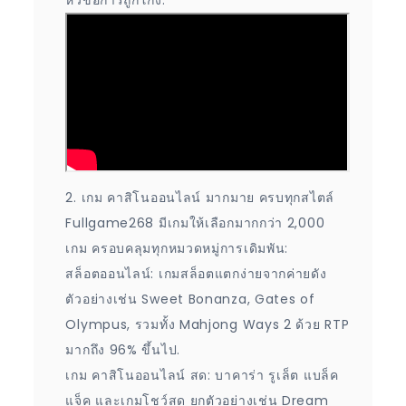
2. เกม คาสิโนออนไลน์ มากมาย ครบทุกสไตล์
Fullgame268 มีเกมให้เลือกมากกว่า 2,000
เกม ครอบคลุมทุกหมวดหมู่การเดิมพัน:
สล็อตออนไลน์: เกมสล็อตแตกง่ายจากค่ายดัง
ตัวอย่างเช่น Sweet Bonanza, Gates of
Olympus, รวมทั้ง Mahjong Ways 2 ด้วย RTP
มากถึง 96% ขึ้นไป.
เกม คาสิโนออนไลน์ สด: บาคาร่า รูเล็ต แบล็ค
แจ็ค และเกมโชว์สด ยกตัวอย่างเช่น Dream