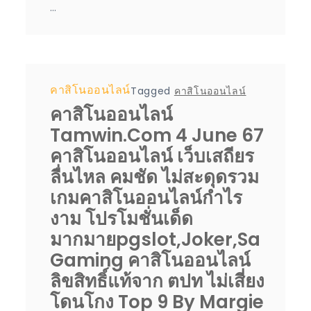
…
คาสิโนออนไลน์
Tagged
คาสิโนออนไลน์
คาสิโนออนไลน์
Tamwin.com 4 June 67
คาสิโนออนไลน์ เว็บเสถียร
ลื่นไหล คมชัด ไม่สะดุดรวม
เกมคาสิโนออนไลน์กำไร
งาม โปรโมชั่นเด็ด
มากมายpgslot,Joker,Sa
Gaming คาสิโนออนไลน์
ลิขสิทธิ์แท้จาก ตปท ไม่เสี่ยง
โดนโกง Top 9 By Margie