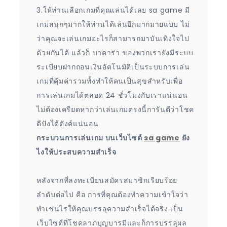
3.ให้ท่านเลือกเกมที่คุณเล่นได้เลย sa game มี
เกมสนุกๆมากให้ท่านได้เล่นอีกมากมายแบบ ไม่
ว่าคุณจะเล่นเกมอะไรก็สามารถมาบันเทิงใจไป
ด้วยกันได้ แล้วก็ บาคาร่า ของพวกเรายังมีระบบ
ระเบียบฝากถอนเงินอัตโนมัติเป็นระบบการเล่น
เกมที่คุ้มค่ารวมทั้งทำให้คนเป็นสุขสำหรับเพื่อ
การเล่นเกมได้ตลอด 24 ชั่วโมงกับเราแน่นอน
ไม่ต้องเครียดหากว่าเล่นเกมตรงนี้การันตีว่าโชค
ดีปังได้ตังค์แน่นอน
กระบวนการเล่นเกม บนเว็บไซต์
sa game
ยัง
ไงให้ประสบความสำเร็จ
หลังจากที่ลงทะเบียนสมัครสมาชิกเรียบร้อย
ลำดับต่อไป คือ การที่คุณต้องทำความเข้าใจว่า
ทำเช่นไรให้คุณบรรลุความสำเร็จได้จริง เป็น
เว็บไซต์ที่โชคลาภบุญบารมีและก็การบรรลุผล