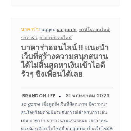
บาคาร่า
Tagged
sa game
,
คาสิโนออนไลน์
,
บาคาร่า
,
บาคาร่าออนไลน์
บาคาร่าออนไลน์ !! แนะนำ
เว็บที่สร้างความสนุกสนาน
ได้ไม่สิ้นสุดหาเงินเข้าไอดี
รัวๆ ขิงเพื่อนได้เลย
sa game
เมื่อพูดถึงเว็บที่มีคุณภาพ มีความน่า
สนใจพร้อมด้วยมีประสบการณ์สำหรับการเล่น
เกม บาคาร่า มายาวนานเสนอแนะ เลยว่าคุณ
ควรต้องเลือกเว็บไซต์นี้ sa game เป็นเว็บไซต์ที่