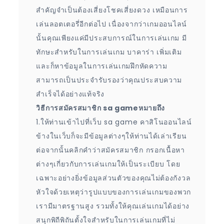
สำคัญจำเป็นต้องเสี่ยงโชคเสี่ยงดวง เหมือนการ
เล่นลอตเตอรี่อีกต่อไป เนื่องจากว่าเกมออนไลน์
นั้นคุณเพียงแค่มีประสบการณ์ในการเล่นเกม มี
ทักษะสำหรับในการเล่นเกม บาคาร่า เพิ่มเติม
และก็หาข้อมูลในการเล่นเกมฝึกหัดความ
สามารถเป็นประจำรับรองว่าคุณประสบความ
สำเร็จได้อย่างแท้จริง
วิธีการสมัครสมาชิก sa gameหมายถึง
1.ให้ท่านเข้าไปที่เว็บ sa game คาสิโนออนไลน์
ข้างในเว็บก็จะมีข้อมูลต่างๆให้ท่านได้เล่าเรียน
ต่อจากนั้นคลิกคำว่าสมัครสมาชิก กรอกเนื้อหา
ต่างๆเกี่ยวกับการเล่นเกมให้เป็นระเบียบ โดย
เฉพาะอย่างยิ่งข้อมูลส่วนตัวของคุณไม่ต้องกังวล
หัวใจด้วยเหตุว่ารูปแบบของการเล่นเกมของพวก
เรามีมาตรฐานสูง รวมทั้งให้คุณเล่นเกมได้อย่าง
สนุกพิถีพิถันตั้งใจสำหรับในการเล่นเกมที่ไม่