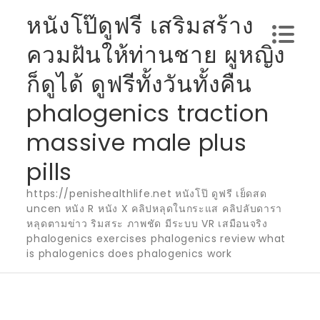
Skip
หนังโป๊ดูฟรี เสริมสร้าง
to
ควมฝันให้ท่านชาย ผูหญิง
content
ก็ดูได้ ดูฟรีทั้งวันทั้งคืน
phalogenics traction
massive male plus
pills
https://penishealthlife.net หนังโป๊ ดูฟรี เย็ดสด
uncen หนัง R หนัง X คลิปหลุดในกระแส คลิปลับดารา
หลุดตามข่าว ริมสระ ภาพชัด มีระบบ VR เสมือนจริง
phalogenics exercises phalogenics review what
is phalogenics does phalogenics work