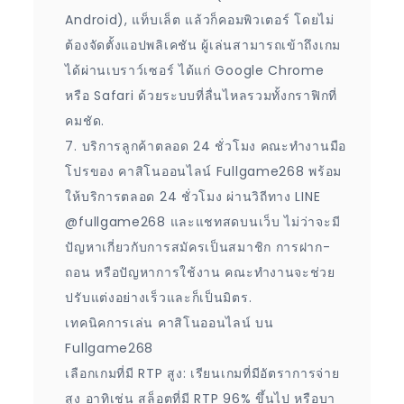
Android), แท็บเล็ต แล้วก็คอมพิวเตอร์ โดยไม่
ต้องจัดตั้งแอปพลิเคชัน ผู้เล่นสามารถเข้าถึงเกม
ได้ผ่านเบราว์เซอร์ ได้แก่ Google Chrome
หรือ Safari ด้วยระบบที่ลื่นไหลรวมทั้งกราฟิกที่
คมชัด.
7. บริการลูกค้าตลอด 24 ชั่วโมง คณะทำงานมือ
โปรของ คาสิโนออนไลน์ Fullgame268 พร้อม
ให้บริการตลอด 24 ชั่วโมง ผ่านวิถีทาง LINE
@fullgame268 และแชทสดบนเว็บ ไม่ว่าจะมี
ปัญหาเกี่ยวกับการสมัครเป็นสมาชิก การฝาก-
ถอน หรือปัญหาการใช้งาน คณะทำงานจะช่วย
ปรับแต่งอย่างเร็วและก็เป็นมิตร.
เทคนิคการเล่น คาสิโนออนไลน์ บน
Fullgame268
เลือกเกมที่มี RTP สูง: เรียนเกมที่มีอัตราการจ่าย
สูง อาทิเช่น สล็อตที่มี RTP 96% ขึ้นไป หรือบา