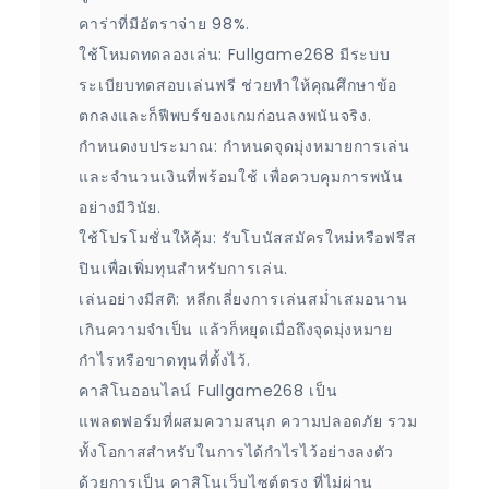
คาร่าที่มีอัตราจ่าย 98%.
ใช้โหมดทดลองเล่น: Fullgame268 มีระบบ
ระเบียบทดสอบเล่นฟรี ช่วยทำให้คุณศึกษาข้อ
ตกลงและก็ฟีพบร์ของเกมก่อนลงพนันจริง.
กำหนดงบประมาณ: กำหนดจุดมุ่งหมายการเล่น
และจำนวนเงินที่พร้อมใช้ เพื่อควบคุมการพนัน
อย่างมีวินัย.
ใช้โปรโมชั่นให้คุ้ม: รับโบนัสสมัครใหม่หรือฟรีส
ปินเพื่อเพิ่มทุนสำหรับการเล่น.
เล่นอย่างมีสติ: หลีกเลี่ยงการเล่นสม่ำเสมอนาน
เกินความจำเป็น แล้วก็หยุดเมื่อถึงจุดมุ่งหมาย
กำไรหรือขาดทุนที่ตั้งไว้.
คาสิโนออนไลน์ Fullgame268 เป็น
แพลตฟอร์มที่ผสมความสนุก ความปลอดภัย รวม
ทั้งโอกาสสำหรับในการได้กำไรไว้อย่างลงตัว
ด้วยการเป็น คาสิโนเว็บไซต์ตรง ที่ไม่ผ่าน