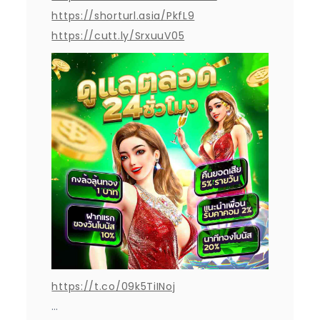
https://shorturl.asia/PkfL9
https://cutt.ly/SrxuuV05
https://t.co/09k5TiINoj
…