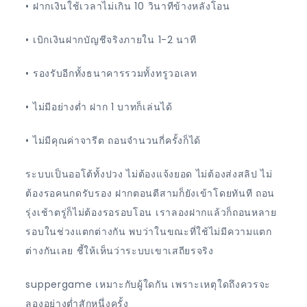
• ฝากเงินใช้เวลาไม่เกิน 10 วินาทีข้างหลังโอน
• เบิกเงินฝากบัญชีจริงภายใน 1-2 นาที
• รองรับอีกทั้งธนาคารรวมทั้งทรูวอเลท
• ไม่มีอย่างต่ำ ฝาก 1 บาทก็เล่นได้
• ไม่มีคุณค่าจารีต ถอนจำนวนกี่ครั้งก็ได้
ระบบเป็นออโต้ทั้งปวง ไม่ต้องแจ้งยอด ไม่ต้องส่งสลิป ไม่
ต้องรอคนกดรับรอง ฝากตอนตีสามก็ยังเข้าโดยทันที ถอน
รุ่งเช้าตรู่ก็ไม่ต้องรอรอบโอน เราลองฝากแล้วก็ถอนหลาย
รอบในช่วงแตกต่างกัน พบว่าในขณะที่ใช้ไม่มีความแตก
ต่างกันเลย ชี้ให้เห็นว่าระบบเขาเสถียรจริง
suppergame เหมาะกับผู้ใดกัน เพราะเหตุใดถึงควรจะ
ลองอย่างต่ำสักหนึ่งครั้ง