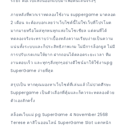
ระยะ คือเว็บแห่งนี้ออกแบบมาเพื่อคนเล่นจริงๆ
ภายหลังที่พวกเราทดลองใช้งาน suppergame มาตลอด
2 เดือน จะต้องบอกเลยว่าเว็บไซต์นี้ไม่ใช่เว็บที่โปรโมต
มากมายหรือโผล่ทุกหนทุกแห่งในโซเชียล แต่คนที่ได้
ทดลองจริงจะทราบว่าเบื้องหลังความเรียบง่ายเป็นความ
แน่นทั้งระบบและก็ประสิทธิภาพเกม ไม่มีการล็อกยูส ไม่มี
การปรับเรตเกมให้ยาก ฝากถอนได้ตลอดระยะเวลา ทีม
งานตอบเร็ว และทุกๆสิ่งทุกๆอย่างดีไซน์มาให้ใช้งานpg
SuperGame ง่ายที่สุด
สรุปเป็น หากคุณมองหาเว็บไซต์ที่เล่นแล้วไม่ปวดศีรษะ
Suppergame เป็นตัวเลือกที่คุ้มและก็ควรจะทดลองด้วย
ตัวเองสักครั้ง
สล็อตเว็บแม่ pg SuperGame 4 November 2568
Terese คาสิโนออนไลน์ SuperGame Slot แตกหนัก