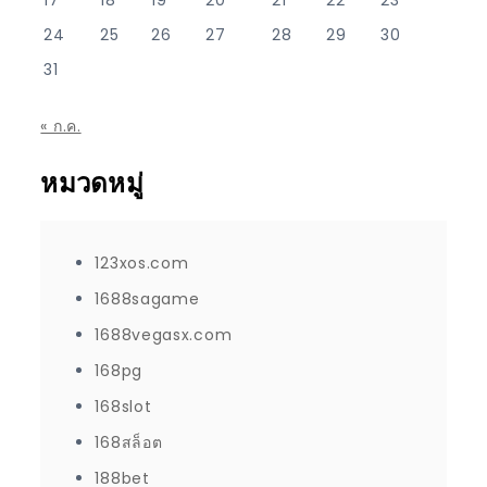
17
18
19
20
21
22
23
24
25
26
27
28
29
30
31
« ก.ค.
หมวดหมู่
123xos.com
1688sagame
1688vegasx.com
168pg
168slot
168สล็อต
188bet