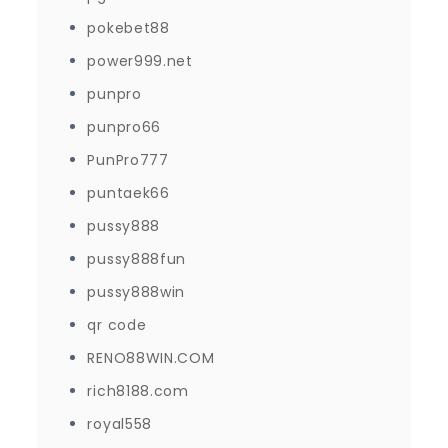
pokebet88
power999.net
punpro
punpro66
PunPro777
puntaek66
pussy888
pussy888fun
pussy888win
qr code
RENO88WIN.COM
rich8188.com
royal558