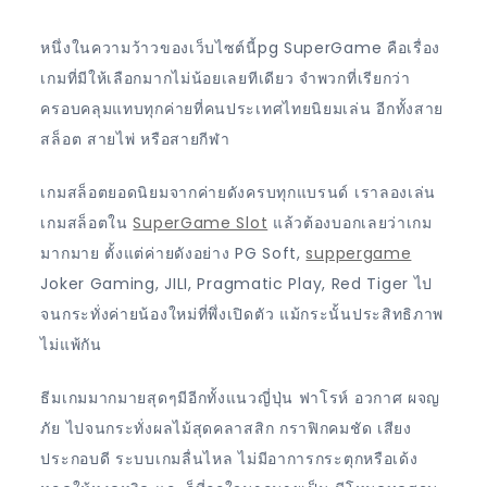
หนึ่งในความว้าวของเว็บไซต์นี้pg SuperGame คือเรื่อง
เกมที่มีให้เลือกมากไม่น้อยเลยทีเดียว จำพวกที่เรียกว่า
ครอบคลุมแทบทุกค่ายที่คนประเทศไทยนิยมเล่น อีกทั้งสาย
สล็อต สายไพ่ หรือสายกีฬา
เกมสล็อตยอดนิยมจากค่ายดังครบทุกแบรนด์ เราลองเล่น
เกมสล็อตใน
SuperGame Slot
แล้วต้องบอกเลยว่าเกม
มากมาย ตั้งแต่ค่ายดังอย่าง PG Soft,
suppergame
Joker Gaming, JILI, Pragmatic Play, Red Tiger ไป
จนกระทั่งค่ายน้องใหม่ที่พึ่งเปิดตัว แม้กระนั้นประสิทธิภาพ
ไม่แพ้กัน
ธีมเกมมากมายสุดๆมีอีกทั้งแนวญี่ปุ่น ฟาโรห์ อวกาศ ผจญ
ภัย ไปจนกระทั่งผลไม้สุดคลาสสิก กราฟิกคมชัด เสียง
ประกอบดี ระบบเกมลื่นไหล ไม่มีอาการกระตุกหรือเด้ง