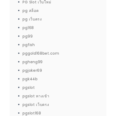
PG Slot เว็บใหม่
pg สล็อต
pg เว็บตรง
pg168
pg99
pgfish
pggold168bet.com
pgheng99
pgjoker69
pgk44b
pgslot
pgslot ทางเข้า
pgslot เว็บตรง
pgslot168