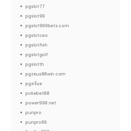
pgslot77
pgslot99
pgslot999bets.com
pgslotceo
pgslotfish
pgslotgolf
pgslotth
pgzeus88win.com
pgสล็อต
pokebet88
power999.net
punpro
punpro66