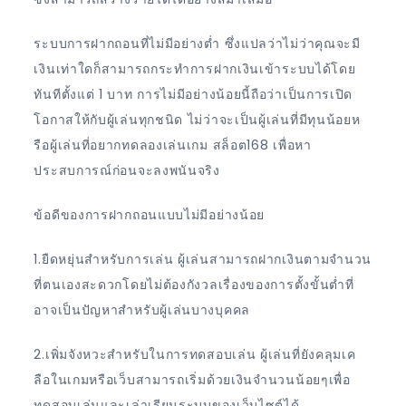
ระบบการฝากถอนที่ไม่มีอย่างต่ำ ซึ่งแปลว่าไม่ว่าคุณจะมี
เงินเท่าใดก็สามารถกระทำการฝากเงินเข้าระบบได้โดย
ทันทีตั้งแต่ 1 บาท การไม่มีอย่างน้อยนี้ถือว่าเป็นการเปิด
โอกาสให้กับผู้เล่นทุกชนิด ไม่ว่าจะเป็นผู้เล่นที่มีทุนน้อยห
รือผู้เล่นที่อยากทดลองเล่นเกม สล็อต168 เพื่อหา
ประสบการณ์ก่อนจะลงพนันจริง
ข้อดีของการฝากถอนแบบไม่มีอย่างน้อย
1.ยืดหยุ่นสำหรับการเล่น ผู้เล่นสามารถฝากเงินตามจำนวน
ที่ตนเองสะดวกโดยไม่ต้องกังวลเรื่องของการตั้งขั้นต่ำที่
อาจเป็นปัญหาสำหรับผู้เล่นบางบุคคล
2.เพิ่มจังหวะสำหรับในการทดสอบเล่น ผู้เล่นที่ยังคลุมเค
ลือในเกมหรือเว็บสามารถเริ่มด้วยเงินจำนวนน้อยๆเพื่อ
ทดสอบเล่นและเล่าเรียนระบบของเว็บไซต์ได้