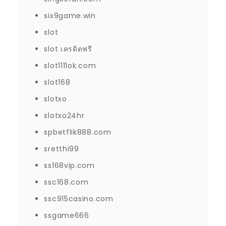
six9game.win
slot
slot เครดิตฟรี
slot1111ok.com
slot168
slotxo
slotxo24hr
spbetflik888.com
sretthi99
ss168vip.com
ssc168.com
ssc915casino.com
ssgame666