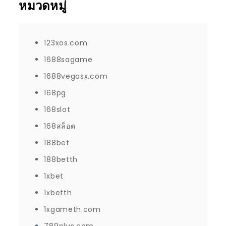
หมวดหมู่
123xos.com
1688sagame
1688vegasx.com
168pg
168slot
168สล็อต
188bet
188betth
1xbet
1xbetth
1xgameth.com