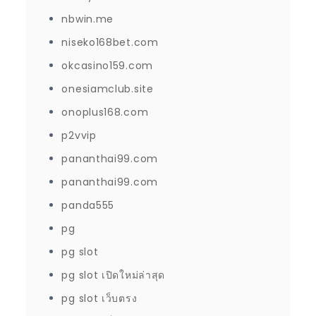
nbwin.me
niseko168bet.com
okcasino159.com
onesiamclub.site
onoplus168.com
p2vvip
pananthai99.com
pananthai99.com
panda555
pg
pg slot
pg slot เปิดใหม่ล่าสุด
pg slot เว็บตรง