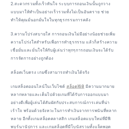
2.สะดวกรวมทั้งเร็วทันใจ ระบบการถอนเงินนั้นถูกวาง
แบบมาให้ทำเป็นอย่างเร็วรวมทั้งไม่เป็นอันตราย ช่วย
ทำให้คุณมั่นอกมั่นใจในทุกธุรกรรมการคลัง
3.ความโปร่งสบายใส การถอนเงินไม่มีอย่างน้อยช่วยเพิ่ม
ความโปร่งใสสำหรับเพื่อการทำธุรกรรม แล้วก็สร้างความ
เชื่อมั่นและมั่นใจให้กับผู้เล่นว่าทุกๆการถอนเงินจะได้รับ
การจัดการอย่างถูกต้อง
สล็อตเว็บตรง เกมซึ่งสามารถทำเงินได้จริง
เกมสล็อตออนไลน์ในเว็บไซต์
สล็อต168
มีความมากมาย
หลากหลายและเต็มไปด้วยเกมที่ได้รับการออกแบบมา
อย่างดีเพื่อผู้เล่นได้สัมผัสกับประสบการณ์การเล่นที่น่า
เร้าใจ พร้อมด้วยจังหวะในการทำเงินจากการพนันที่หลาก
หลาย อีกทั้งเกมสล็อตคลาสสิก เกมสล็อตแบบใหม่ที่มีฟี
พบร์นานัปการ และเกมสล็อตที่มีโบนัสรวมทั้งแจ็คพอต