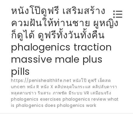
Skip
หนังโป๊ดูฟรี เสริมสร้าง
to
ควมฝันให้ท่านชาย ผูหญิง
content
ก็ดูได้ ดูฟรีทั้งวันทั้งคืน
phalogenics traction
massive male plus
pills
https://penishealthlife.net หนังโป๊ ดูฟรี เย็ดสด
uncen หนัง R หนัง X คลิปหลุดในกระแส คลิปลับดารา
หลุดตามข่าว ริมสระ ภาพชัด มีระบบ VR เสมือนจริง
phalogenics exercises phalogenics review what
is phalogenics does phalogenics work