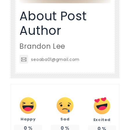
About Post
Author
Brandon Lee
seoaba01@gmail.com
Happy
Sad
Excited
0
%
0
%
0
%