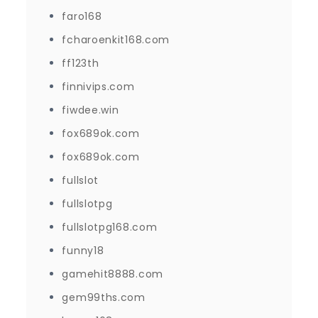
faro168
fcharoenkit168.com
ff123th
finnivips.com
fiwdee.win
fox689ok.com
fox689ok.com
fullslot
fullslotpg
fullslotpg168.com
funny18
gamehit8888.com
gem99ths.com