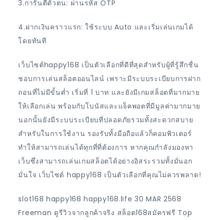
3.การันตีตัวตน: ผ่านรหัส OTP
4.ฝากเงินคราวแรก: ใช้ระบบ Auto และเริ่มเล่นเกมได้
โดยทันที
เว็บไซต์happy168 เป็นตัวเลือกที่ดีที่สุดสำหรับผู้ที่รู้สึกชื่น
ชอบการเล่นสล็อตออนไลน์ เพราะมีระบบระเบียบการฝาก
ถอนที่ไม่มีขั้นต่ำ เริ่มที่ 1 บาท และยังมีเกมสล็อตที่มากมาย
ให้เลือกเล่น พร้อมกับโบนัสและแจ็คพอตที่มีมูลค่ามากมาย
นอกนั้นยังมีระบบระเบียบที่ปลอดภัยรวมทั้งสะดวกสบาย
สำหรับในการใช้งาน รองรับทั้งมือถือแล้วก็คอมพิวเตอร์
ทำให้สามารถเล่นได้ทุกที่ที่ต้องการ หากคุณกำลังมองหา
เว็บซึ่งสามารถเล่นเกมสล็อตได้อย่างอิสระรวมทั้งมั่นอก
มั่นใจ เว็บไซต์ happy168 เป็นตัวเลือกที่คุณไม่ควรพลาด!
slot168 happy168 happy168.life 30 MAR 2568
Freeman ดูรีวิวจากลูกค้าจริง สล็อต168สมัครฟรี Top