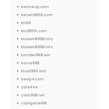
betm4vip.com
betwin6666.com
bh99
bio285th.com
bluewin8888.info
bluewin8888.info
bombet888.win
bonus888
brazil999 slot
bwvip4.com
cafe444
carlo999.net
cashgame168