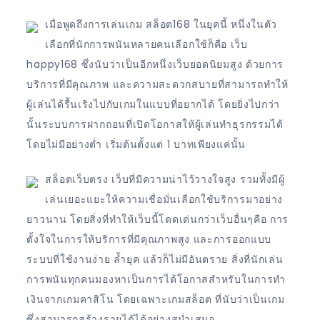
เมื่อพูดถึงการเล่นเกม สล็อต168 ในยุคนี้ หนึ่งในตัว
เลือกที่นักการพนันหลายคนเลือกใช้ก็คือ เว็บ
happy168 ซึ่งนับว่าเป็นอีกหนึ่งเว็บยอดนิยมสูง ด้วยการ
บริการที่มีคุณภาพ และความสะดวกสบายที่สามารถทำให้
ผู้เล่นได้รื้นเริงไปกับเกมในแบบที่อยากได้ โดยยิ่งไปกว่า
นั้นระบบการฝากถอนที่เปิดโอกาสให้ผู้เล่นทำธุรกรรมได้
โดยไม่มีอย่างต่ำ เริ่มต้นตั้งแต่ 1 บาทเพียงแค่นั้น
สล็อตเว็บตรง เว็บที่มีความน่าไว้วางใจสูง รวมทั้งมีผู้
เล่นเยอะแยะให้ความเชื่อมั่นเลือกใช้บริการมาอย่าง
ยาวนาน โดยสิ่งที่ทำให้เว็บนี้โดดเด่นกว่าเว็บอื่นๆคือ การ
ตั้งใจในการให้บริการที่มีคุณภาพสูง และการออกแบบ
ระบบที่ใช้งานง่าย ล้ำยุค แล้วก็ไม่มีอันตราย สิ่งที่นักเล่น
การพนันทุกคนมองหาเป็นการได้โอกาสสำหรับในการทำ
เงินจากเกมคาสิโน โดยเฉพาะเกมสล็อต ที่นับว่าเป็นเกม
ซึ่งสามารถสร้างรายได้ได้อย่างสม่ำเสมอ