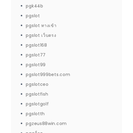
pgk44b
pgslot
pgslot ทางเข้า
pgslot เว็บตรง
pgslot168
pgslot77
pgslot99
pgslot999bets.com
pgslotceo
pgslotfish
pgslotgolf
pgslotth
pgzeus88win.com