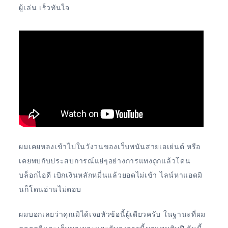
ผู้เล่น เร็วทันใจ
ผมเคยหลงเข้าไปในวังวนของเว็บพนันสายเอเย่นต์ หรือ
เคยพบกับประสบการณ์แย่ๆอย่างการแทงถูกแล้วโดน
บล็อกไอดี เบิกเงินหลักหมื่นแล้วยอดไม่เข้า ไลน์หาแอดมิ
นก็โดนอ่านไม่ตอบ
ผมบอกเลยว่าคุณมิได้เจอหัวข้อนี้ผู้เดียวครับ ในฐานะที่ผม