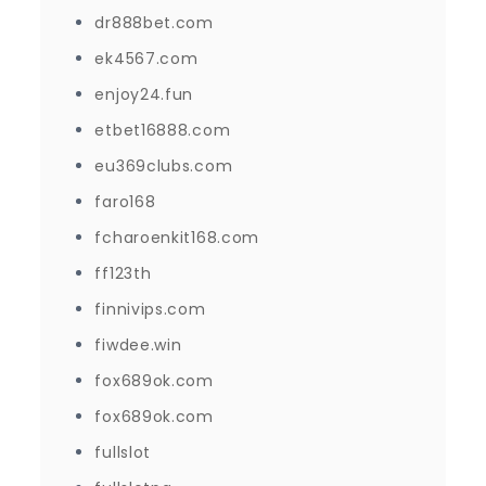
dr888bet.com
ek4567.com
enjoy24.fun
etbet16888.com
eu369clubs.com
faro168
fcharoenkit168.com
ff123th
finnivips.com
fiwdee.win
fox689ok.com
fox689ok.com
fullslot