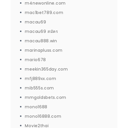
m4newonline.com
mac1bet789.com
macau69
macau69 สมัคร
macau888.win
marinapluss.com
mario678
meekin365day.com
mfj889xx.com
mib555s.com
mmgoldsbets.com
mono1688
mono16888.com
Movie2thai