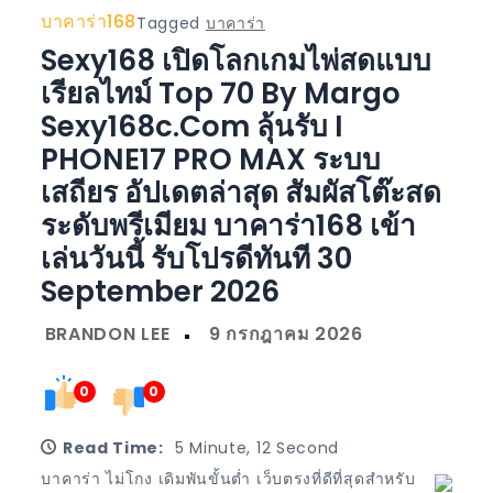
บาคาร่า168
Tagged
บาคาร่า
Sexy168 เปิดโลกเกมไพ่สดแบบ
เรียลไทม์ Top 70 By Margo
Sexy168c.com ลุ้นรับ I
PHONE17 PRO MAX ระบบ
เสถียร อัปเดตล่าสุด สัมผัสโต๊ะสด
ระดับพรีเมียม บาคาร่า168 เข้า
เล่นวันนี้ รับโปรดีทันที 30
September 2026
0
0
Read Time:
5 Minute, 12 Second
บาคาร่า ไม่โกง เดิมพันขั้นต่ำ เว็บตรงที่ดีที่สุดสำหรับ