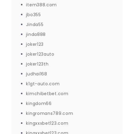
item388.com
jbo355
Jinda55
jinda888
joker123
joker123auto
joker123th
judhai168
k1gt-auto.com
kimchibetbet.com
kingdom66
kingromans789.com
kingxxxbet123.com
kingxxxbet123.com