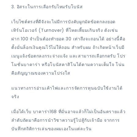
3. อิสระในการเลือกรับไหมรับโบนัส
เว็บไซต์ตรงที่ดีจังจะไม่มีการบังคับผูกมัดข้อตกลงยอด
เทิร์นโอเวอร์ (Turnover) ที่โหดเหี้ยมเกินจริง ดังเช่น
ฝาก 100 จำเป็นต้องทำยอด 30 เท่าถึงจะถอนได้ อย่างนี้คือ
ตั้งมั่นล็อกเงินคุณไว้ไม่ให้ถอน สำหรับผม ถ้าเกิดหน้าเว็บมี
เมนูแจ้งข้อตกลงกระจ่างแจ้ง และสามารถเลือกกดรับ โปร
โมชั่นบาคาร่า หรือโบนัสคาสิโนได้ตามความเต็มใจ โน่น
คือสัญญาณของความโปร่งใส
แนวทางการอ่านเค้าไพ่และการจัดการทุนฉบับใช้งานได้
จริง
เมื่อได้เว็บ บาคาร่า168 ที่มั่นอาจแล้วก็ไม่เป็นอันตรายแล้ว
ลำดับถัดมาคือการนำวิชาความรู้ไปสู้กับเจ้ามือ จากการ
บันทึกสถิติการเล่นของผมเองในแต่ละวัน