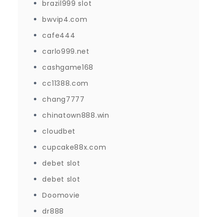
brazil999 slot
bwvip4.com
cafe444
carlo999.net
cashgame168
cc11388.com
chang7777
chinatown888.win
cloudbet
cupcake88x.com
debet slot
debet slot
Doomovie
dr888