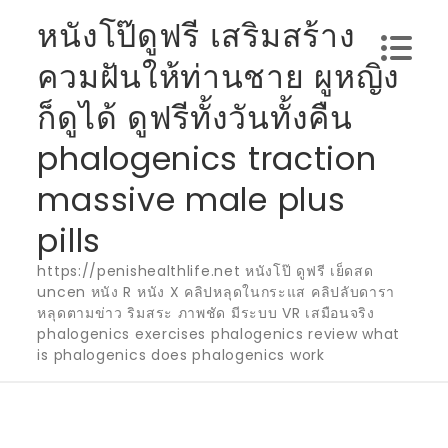
Skip
หนังโป๊ดูฟรี เสริมสร้าง
to
ควมฝันให้ท่านชาย ผูหญิง
content
ก็ดูได้ ดูฟรีทั้งวันทั้งคืน
phalogenics traction
massive male plus
pills
https://penishealthlife.net หนังโป๊ ดูฟรี เย็ดสด
uncen หนัง R หนัง X คลิปหลุดในกระแส คลิปลับดารา
หลุดตามข่าว ริมสระ ภาพชัด มีระบบ VR เสมือนจริง
phalogenics exercises phalogenics review what
is phalogenics does phalogenics work