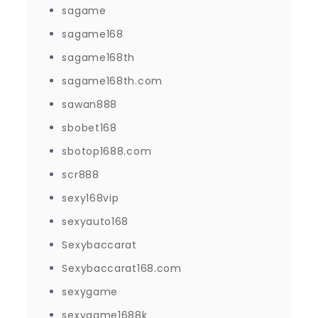
sagame
sagame168
sagame168th
sagame168th.com
sawan888
sbobet168
sbotop1688.com
scr888
sexy168vip
sexyauto168
Sexybaccarat
Sexybaccarat168.com
sexygame
sexygame1688k