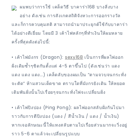
ผมพบว่าการใช้ เคล็ดวิธี บาคาร่า168 บางสิ่งบาง
อย่าง ดังเช่น การสังเกตสถิติจังหวะการออกรางวัล
และก็การควบคุมสติ สามารถนำมาประยุกต์ใช้กับบาคาร่า
ได้อย่างดีเยี่ยม โดยมี 3 เค้าไพ่หลักๆที่ทำเงินให้ผมหลาย
ครั้งที่สุดดังต่อไปนี้:
• เค้าไพ่มังกร (Dragon):
sexy168
เป็นการที่ผลไพ่ออก
ฝั่งเดิมซ้ำๆชิดกันตั้งแต่ 4-5 ตาขึ้นไป (ดังเช่นว่า แดง
แดง แดง แดง…) เคล็ดลับของผมเป็น “ตามจวบจนกระทั่ง
จะตัด” ห้ามสวนเด็ดขาด ตราบใดที่มังกรยังเดิน ให้หยอด
เดิมพันฝั่งนั้นไปเรื่อยๆจนกระทั่งไพ่จะเปลี่ยนฝั่ง
• เค้าไพ่ปิงปอง (Ping Pong): ผลไพ่ออกสลับฝั่งกันไปมา
ราวกับการตีปิงปอง (แดง / สีน้ำเงิน / แดง / น้ำเงิน)
หากเจอลักษณะนี้ให้แทงสลับตามไปเรื่อยส่วนมากจะวิ่งอยู่
ราว 5-6 ตาแล้วจะเปลี่ยนรูปแบบ