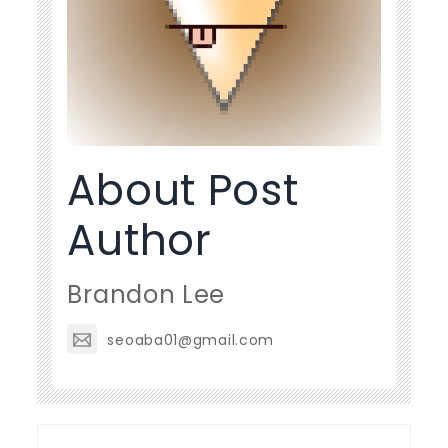
About Post
Author
Brandon Lee
seoaba01@gmail.com